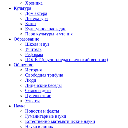
Хроника
Культура
Дом актёра
Литература
Кино
Культурное наследие
Парк культуры и чтения
Образование
Школа и вуз
Учитель
Реформы
ПОЛЁТ (научно-педагогический вестник)
Общество
История
Свободная трибуна
Люди
Лицейские беседы
Семья и дети
Путешествие
Утраты
Наука
Новости и факты
Гуманитарные науки
Естественно-математические науки
Наука в лицах