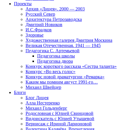
Проекты
Архив «Лицея». 2000 — 2003
Русский Север
Архитектура Петрозаводска
Дмитрий Новиков
И.С.Фрадков
Здоровье
Художественная галерея Дмитрия Москина
Великая Отечественная. 1941 — 1945
Педагогика С. Артемьевой
Педагогика школы
Педагогика двора
Конкурс короткого рассказа «Сестра таланта»
Конкурс «Во весь голос»
Конкурс новой драматургии «Ремарка»
Каким мы помним август 1991-го…
Михаил Швейцер
Блоги
Блог Лицея
Алла Нестеренко
Михаил Гольденберг
Родословная с Юлией Свинцовой
Видоискатель с Юлией Утышевой
Вернисаж с Ириной Ларионовой
Валентина Калачёва. Впечатления