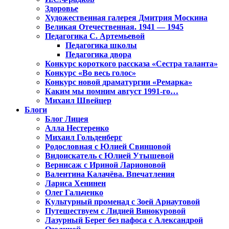
Здоровье
Художественная галерея Дмитрия Москина
Великая Отечественная. 1941 — 1945
Педагогика С. Артемьевой
Педагогика школы
Педагогика двора
Конкурс короткого рассказа «Сестра таланта»
Конкурс «Во весь голос»
Конкурс новой драматургии «Ремарка»
Каким мы помним август 1991-го…
Михаил Швейцер
Блоги
Блог Лицея
Алла Нестеренко
Михаил Гольденберг
Родословная с Юлией Свинцовой
Видоискатель с Юлией Утышевой
Вернисаж с Ириной Ларионовой
Валентина Калачёва. Впечатления
Лариса Хенинен
Олег Гальченко
Культурный променад с Зоей Арнаутовой
Путешествуем с Лидией Винокуровой
Лазурный Берег без пафоса с Александрой