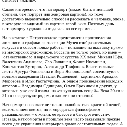
означает «жизнь».
Самое интересное, что натюрморт (может быть в меньшей
степени, чем портрет или жанровая картина), но тоже
достаточно выразительно способен рассказать о человеке, эпохе,
в которую невидимый на картине герой жил. Поэтому дань
натюрморту художники отдавали во все времена.
На выставке в Петрозаводске представлены произведения
живописи и графики из коллекции Музея изобразительных
искусств и совсем новые работы – попавшие на выставку прямо
из мастерских художников. Россыпь не только работ, но имен –
отечественного и карельского искусства ХХ века: Михаил Юфа,
Валентина Авдышева, Лео Ланкинен, Фолке Ниеминен,
Константин Буторов, Александр Трифонов. Блистательные
листы Артура Фонвизина и Веры Яснопольской соседствуют с
новыми акварелями Натальи Кошелевой, картинами Аркадия
Морозова и Ильи Растатурина. А рядом произведения молодых
авторов – Владимира Одинцова, Ольги Ерохиной и других, у
которых уже свой взгляд на «тихую жизнь вещей». Века 20-го и
21-го соседствуют рядом, и как же они отличны!
Натюрморт позволяет не только полюбоваться красотой вещей,
великолепием цветов, но и «предаться философским
размышлениям – о жизни, ее красоте и быстротечности».
Правда, натюрморты в прошлые века часто заказывали прежде
всего для украшения интерьеров домов состоятельных людей. А