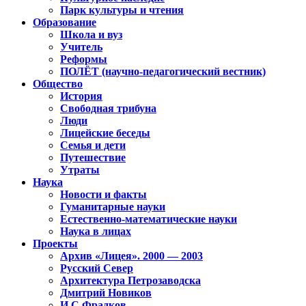
Парк культуры и чтения
Образование
Школа и вуз
Учитель
Реформы
ПОЛЁТ (научно-педагогический вестник)
Общество
История
Свободная трибуна
Люди
Лицейские беседы
Семья и дети
Путешествие
Утраты
Наука
Новости и факты
Гуманитарные науки
Естественно-математические науки
Наука в лицах
Проекты
Архив «Лицея». 2000 — 2003
Русский Север
Архитектура Петрозаводска
Дмитрий Новиков
И.С.Фрадков