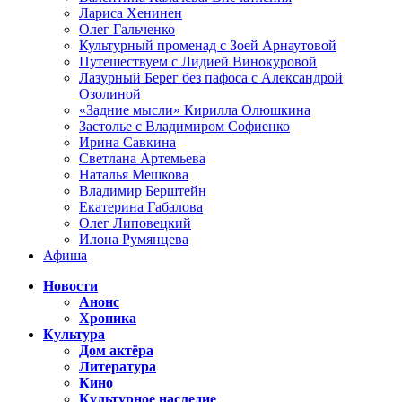
Лариса Хенинен
Олег Гальченко
Культурный променад с Зоей Арнаутовой
Путешествуем с Лидией Винокуровой
Лазурный Берег без пафоса с Александрой
Озолиной
«Задние мысли» Кирилла Олюшкина
Застолье с Владимиром Софиенко
Ирина Савкина
Светлана Артемьева
Наталья Мешкова
Владимир Берштейн
Екатерина Габалова
Олег Липовецкий
Илона Румянцева
Афиша
Новости
Анонс
Хроника
Культура
Дом актёра
Литература
Кино
Культурное наследие