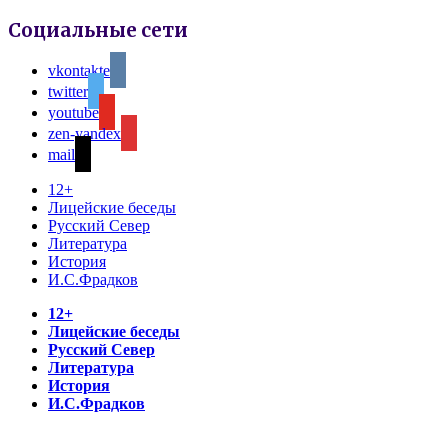
Социальные сети
vkontakte
twitter
youtube
zen-yandex
mail
12+
Лицейские беседы
Русский Север
Литература
История
И.С.Фрадков
12+
Лицейские беседы
Русский Север
Литература
История
И.С.Фрадков