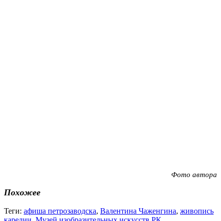
Фото автора
Похожее
Теги:
афиша петрозаводска
,
Валентина Чаженгина
,
живопись
карелии
,
Музей изобразительных искусств РК