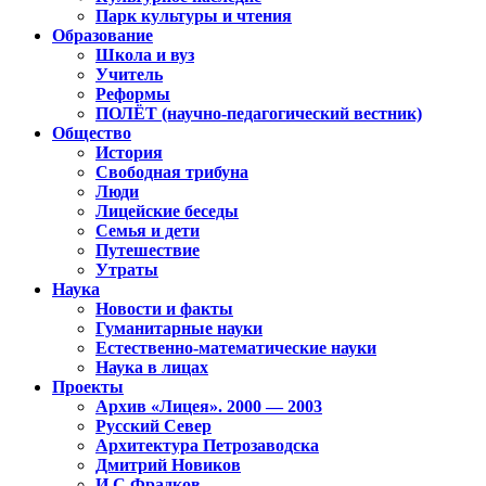
Парк культуры и чтения
Образование
Школа и вуз
Учитель
Реформы
ПОЛЁТ (научно-педагогический вестник)
Общество
История
Свободная трибуна
Люди
Лицейские беседы
Семья и дети
Путешествие
Утраты
Наука
Новости и факты
Гуманитарные науки
Естественно-математические науки
Наука в лицах
Проекты
Архив «Лицея». 2000 — 2003
Русский Север
Архитектура Петрозаводска
Дмитрий Новиков
И.С.Фрадков