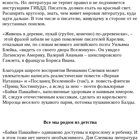
ясность. Но литература не терпит правил и не подчиняется
инструкциям ГИБДД. Писатель должен ехать на красный свет.
Расширять кругозор, знать, чем живет мировая литература, куда
идти дальше. В том числе и писателю, живущему в стороне от ее
неустанных поисков.
«Живешь в деревне, пукай (грубее, конечно) по-деревенски», –
этой фразой забили не одно поколение писателей Карелии,
отказывая им, по словам великого английского поэта Уильяма
Блейка, «видеть со своего двора Вселенную». Он увидел
Латинскую Америку, Валерий Ананьин – шекспировского
Гамлета, я француза Бориса Виана.
Благодаря широте восприятия Вениамин Слепков может
увлекательно написать реалистические повести «Верная
Наташка» и «Посланец Вселенной» (так!), и повесть-фэнтези
«Принц Хостинпура», а вслед за нею – почти фольклорные
«Байки Паккайне», наполненные здоровым и наивным юмором.
И, следуя отечественным классикам, сделать из карельского
Морозца веселого лукавого парня, потомка пушкинского Балды.
Все мы родом из детства
«Байки Паккайне» одинаково доступны и взрослому и ребенку. И
в этом тоже нет ничего необъяснимого. Для Слепкова литература