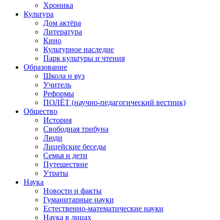
Хроника
Культура
Дом актёра
Литература
Кино
Культурное наследие
Парк культуры и чтения
Образование
Школа и вуз
Учитель
Реформы
ПОЛЁТ (научно-педагогический вестник)
Общество
История
Свободная трибуна
Люди
Лицейские беседы
Семья и дети
Путешествие
Утраты
Наука
Новости и факты
Гуманитарные науки
Естественно-математические науки
Наука в лицах