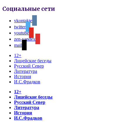
Социальные сети
vkontakte
twitter
youtube
zen-yandex
mail
12+
Лицейские беседы
Русский Север
Литература
История
И.С.Фрадков
12+
Лицейские беседы
Русский Север
Литература
История
И.С.Фрадков