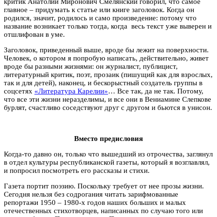
критик Анатолий Миронович Смелянский говорил, что самое
главное – придумать к статье или книге заголовок. Когда он
родился, значит, родилось и само произведение: потому что
название возникает только тогда, когда весь текст уже выверен и
отшлифован в уме.
Заголовок, приведенный выше, вроде бы лежит на поверхности.
Человек, о котором я попробую написать, действительно, живет
вроде бы разными жизнями: он журналист, публицист,
литературный критик, поэт, прозаик (пишущий как для взрослых,
так и для детей), наконец, и бескорыстный создатель группы в
соцсетях
«Литература Карелии»
… Все так, да не так. Потому,
что все эти жизни неразделимы, и все они в Вениамине Слепкове
бурлят, счастливо соседствуют друг с другом и бьются в унисон.
Вместо предисловия
Когда-то давно он, только что вышедший из отрочества, заглянул
в отдел культуры республиканской газеты, который я возглавлял,
и попросил посмотреть его рассказы и стихи.
Газета портит поэзию. Поскольку требует от нее прозы жизни.
Сегодня нельзя без содрогания читать зарифмованные
репортажи 1950 – 1980-х годов наших больших и малых
отечественных стихотворцев, написанных по случаю того или