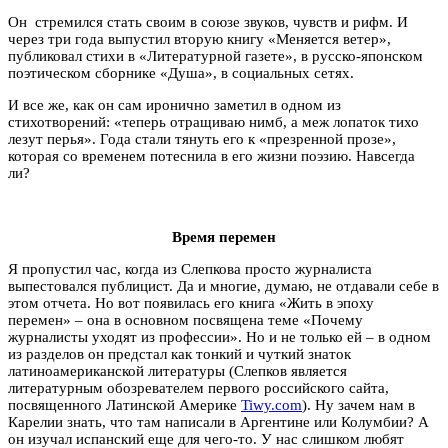
Он стремился стать своим в союзе звуков, чувств и рифм. И
через три года выпустил вторую книгу «Меняется ветер»,
публиковал стихи в «Литературной газете», в русско-японском
поэтическом сборнике «Душа», в социальных сетях.
И все же, как он сам иронично заметил в одном из
стихотворений: «теперь отращиваю нимб, а меж лопаток тихо
лезут перья». Года стали тянуть его к «презренной прозе»,
которая со временем потеснила в его жизни поэзию. Навсегда
ли?
Время перемен
Я пропустил час, когда из Слепкова просто журналиста
выпестовался публицист. Да и многие, думаю, не отдавали себе в
этом отчета. Но вот появилась его книга «Жить в эпоху
перемен» – она в основном посвящена теме «Почему
журналисты уходят из профессии». Но и не только ей – в одном
из разделов он предстал как тонкий и чуткий знаток
латиноамериканской литературы (Слепков является
литературным обозревателем первого российского сайта,
посвященного Латинской Америке
Tiwy.com
). Ну зачем нам в
Карелии знать, что там написали в Аргентине или Колумбии? А
он изучал испанский еще для чего-то. У нас слишком любят