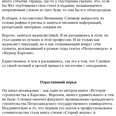
иного события. Правда, где-то у Пастернака сказано, что, если
бы Фет опубликовал свои стихи в издании, называющемся
неприличным словом из трех букв, то они бы его облагородили.
В общем, я посоветовал Вениамину Слепкову выбросить из
головы рифмы и ритмы и заняться писанием информаций,
репортажей, интервью, очерков etc
Короче, заняться журналистикой. Я не раскаиваюсь в этом: он
стал одним из лучших в этой профессии. И не только как
журналист пишущий, но и как сплачивающий вокруг себя
таланты, возглавлявший в разные годы газеты «Петрозаводск» и
«Курьер Карелии».
Единственное, в чем я раскаиваюсь, так это в том, что Слепков
со своей поэзией и прозой пришел к читателям с опозданием.
Отрастивший перья
Он начал неожиданно – как один из авторов книги «История
строительства в Карелии». Впрочем, ничего удивительного в том
не было: Слепков окончил факультет промышленно-гражданского
строительства Петрозаводского государственного университета.
Неудивительно и то, что первым его шагом в профессиональное
сочинительство стала книга стихов «Старый лешак»: в