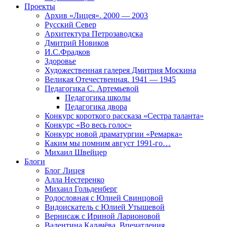
Проекты
Архив «Лицея». 2000 — 2003
Русский Север
Архитектура Петрозаводска
Дмитрий Новиков
И.С.Фрадков
Здоровье
Художественная галерея Дмитрия Москина
Великая Отечественная. 1941 — 1945
Педагогика С. Артемьевой
Педагогика школы
Педагогика двора
Конкурс короткого рассказа «Сестра таланта»
Конкурс «Во весь голос»
Конкурс новой драматургии «Ремарка»
Каким мы помним август 1991-го…
Михаил Швейцер
Блоги
Блог Лицея
Алла Нестеренко
Михаил Гольденберг
Родословная с Юлией Свинцовой
Видоискатель с Юлией Утышевой
Вернисаж с Ириной Ларионовой
Валентина Калачёва. Впечатления