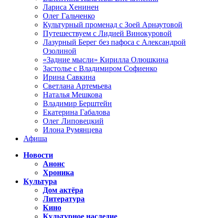
Лариса Хенинен
Олег Гальченко
Культурный променад с Зоей Арнаутовой
Путешествуем с Лидией Винокуровой
Лазурный Берег без пафоса с Александрой
Озолиной
«Задние мысли» Кирилла Олюшкина
Застолье с Владимиром Софиенко
Ирина Савкина
Светлана Артемьева
Наталья Мешкова
Владимир Берштейн
Екатерина Габалова
Олег Липовецкий
Илона Румянцева
Афиша
Новости
Анонс
Хроника
Культура
Дом актёра
Литература
Кино
Культурное наследие