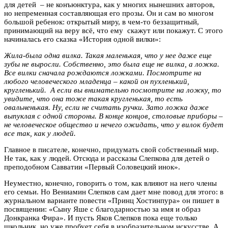
для детей – не конъюнктура, как у многих нынешних авторов,
но непременная составляющая его прозы. Он и сам во многом
большой ребенок: открытый миру, в чем-то беззащитный,
принимающий на веру всё, что ему скажут или покажут. С этого
начиналась его сказка «История одной вилки»:
Жила-была одна вилка. Такая маленькая, что у нее даже еще
зубы не выросли. Собственно, это была еще не вилка, а ложка.
Все вилки сначала рождаются ложками. Посмотрите на
любого человеческого младенца – какой он пухленький,
кругленький. А если вы внимательно посмотрите на ложку, то
увидите, что она тоже такая кругленькая, то есть
овальненькая. Ну, если не считать ручки. Зато ложка даже
выпуклая с одной стороны. В конце концов, столовые приборы –
не человеческое общество и нечего ожидать, что у вилок будет
все так, как у людей.
Главное в писателе, конечно, придумать свой собственный мир.
Не так, как у людей. Отсюда и рассказы Слепкова для детей о
преподобном Савватии «Первый Соловецкий инок».
Неуместно, конечно, говорить о том, как влияют на него члены
его семьи. Но Вениамин Слепков сам дает мне повод для этого: в
журнальном варианте повести «Принц Хостинпура» он пишет в
посвящении: «Сыну Яше с благодарностью за имя и образ
Донкранка Фира». И пусть Яков Слепков пока еще только
школьник, но уже пробует себя в изобразительном искусстве. А