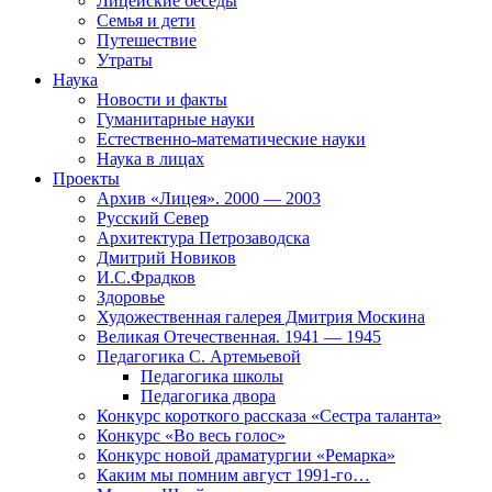
Лицейские беседы
Семья и дети
Путешествие
Утраты
Наука
Новости и факты
Гуманитарные науки
Естественно-математические науки
Наука в лицах
Проекты
Архив «Лицея». 2000 — 2003
Русский Север
Архитектура Петрозаводска
Дмитрий Новиков
И.С.Фрадков
Здоровье
Художественная галерея Дмитрия Москина
Великая Отечественная. 1941 — 1945
Педагогика С. Артемьевой
Педагогика школы
Педагогика двора
Конкурс короткого рассказа «Сестра таланта»
Конкурс «Во весь голос»
Конкурс новой драматургии «Ремарка»
Каким мы помним август 1991-го…