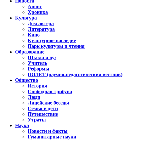
Новости
Анонс
Хроника
Культура
Дом актёра
Литература
Кино
Культурное наследие
Парк культуры и чтения
Образование
Школа и вуз
Учитель
Реформы
ПОЛЁТ (научно-педагогический вестник)
Общество
История
Свободная трибуна
Люди
Лицейские беседы
Семья и дети
Путешествие
Утраты
Наука
Новости и факты
Гуманитарные науки