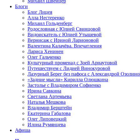
Михаил Швейцер
Блоги
Блог Лицея
Алла Нестеренко
Михаил Гольденберг
Родословная с Юлией Свинцовой
Видоискатель с Юлией Утышевой
Вернисаж с Ириной Ларионовой
Валентина Калачёва. Впечатления
Лариса Хенинен
Олег Гальченко
Культурный променад с Зоей Арнаутовой
Путешествуем с Лидией Винокуровой
Лазурный Берег без пафоса с Александрой Озолино
«Задние мысли» Кирилла Олюшкина
Застолье с Владимиром Софиенко
Ирина Савкина
Светлана Артемьева
Наталья Мешкова
Владимир Берштейн
Екатерина Габалова
Олег Липовецкий
Илона Румянцева
Афиша