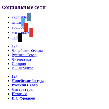
Социальные сети
vkontakte
twitter
youtube
zen-yandex
mail
12+
Лицейские беседы
Русский Север
Литература
История
И.С.Фрадков
12+
Лицейские беседы
Русский Север
Литература
История
И.С.Фрадков