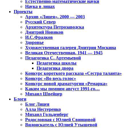
Естественно-математические науки
Наука в лицах
Проекты
Архив «Лицея». 2000 — 2003
Русский Север
Архитектура Петрозаводска
Дмитрий Новиков
И.С.Фрадков
Здоровье
Художественная галерея Дмитрия Москина
Великая Отечественная. 1941 — 1945
Педагогика С. Артемьевой
Педагогика школы
Педагогика двора
Конкурс короткого рассказа «Сестра таланта»
Конкурс «Во весь голос»
Конкурс новой драматургии «Ремарка»
Каким мы помним август 1991-го…
Михаил Швейцер
Блоги
Блог Лицея
Алла Нестеренко
Михаил Гольденберг
Родословная с Юлией Свинцовой
Видоискатель с Юлией Утышевой