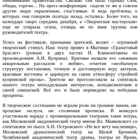
чиновниками правительства. Сколько там было горьких слов,
обиды, горечи… На пресс-конференции сидели те же и совсем
другие люди: окрыленные, счастливые. А ведь проблемы, о
которых они говорили полгода назад, остались. Более того, на
календаре скоро середина декабря, а «Творческая мастерская»
еще не открыла сезон, отнюдь не по вине труппы или
руководителей театра.
Успех на фестивале, признание зрителей, коллег – огромный
творческий стимул. Наш театр привез в Мытищи «Гранатовый
браслет» (романс в двух частях Н. Климонтовича по
произведениям А.И. Куприна). Критики назвали его «нежным
акварельным рассказом о любви», отметив «необычную
структуру постановки, точную и достоверную игру актеров,
красивые костюмы и царящую на сцене атмосферу стройной
купринской прозы». Зрители же проголосовали за спектакль
нашего театра неподдельным интересом, аплодисментами и
своей симпатией. Всё это и было переведено на победные
проценты.
В творческом состязании не играли роли ни громкие имена, ни
прошлые заслуги, ни столичная прописка. В конкурсе
участвовали наряду с провинциальными театрами такие мэтры,
как Московский академический театр имени Вл. Маяковского со
спектаклем по пьесе А.Н. Островского «Не все коту масленица»,
Московский драматический театр на Малой Бронной,
Челябинский академический театр драмы, театры из Ирана,