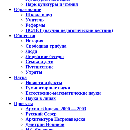
Парк культуры и чтения
Образование
Школа и вуз
Учитель
Реформы
ПОЛЁТ (научно-педагогический вестник)
Общество
История
Свободная трибуна
Люди
Лицейские беседы
Семья и дети
Путешествие
Утраты
Наука
Новости и факты
Гуманитарные науки
Естественно-математические науки
Наука в лицах
Проекты
Архив «Лицея». 2000 — 2003
Русский Север
Архитектура Петрозаводска
Дмитрий Новиков
И.С.Фрадков