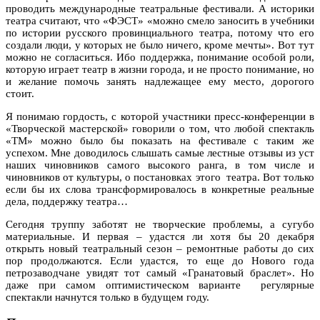
проводить международные театральные фестивали. А историки
театра считают, что «ФЭСТ» «можно смело заносить в учебники
по истории русского провинциального театра, потому что его
создали люди, у которых не было ничего, кроме мечты». Вот тут
можно не согласиться. Ибо поддержка, понимание особой роли,
которую играет театр в жизни города, и не просто понимание, но
и желание помочь занять надлежащее ему место, дорогого
стоит.
Я понимаю гордость, с которой участники пресс-конференции в
«Творческой мастерской» говорили о том, что любой спектакль
«ТМ» можно было бы показать на фестивале с таким же
успехом. Мне доводилось слышать самые лестные отзывы из уст
наших чиновников самого высокого ранга, в том числе и
чиновников от культуры, о постановках этого театра. Вот только
если бы их слова трансформировалось в конкретные реальные
дела, поддержку театра…
Сегодня труппу заботят не творческие проблемы, а сугубо
материальные. И первая – удастся ли хотя бы 20 декабря
открыть новый театральный сезон – ремонтные работы до сих
пор продолжаются. Если удастся, то еще до Нового года
петрозаводчане увидят тот самый «Гранатовый браслет». Но
даже при самом оптимистическом варианте регулярные
спектакли начнутся только в будущем году.