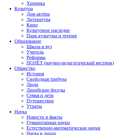
Хроника
Культура
Дом актёра
Литература
Кино
Культурное наследие
Парк культуры и чтения
Образование
Школа и вуз
Учитель
Реформы
ПОЛЁТ (научно-педагогический вестник)
Общество
История
Свободная трибуна
Люди
Лицейские беседы
Семья и дети
Путешествие
Утраты
Наука
Новости и факты
Гуманитарные науки
Естественно-математические науки
Наука в лицах