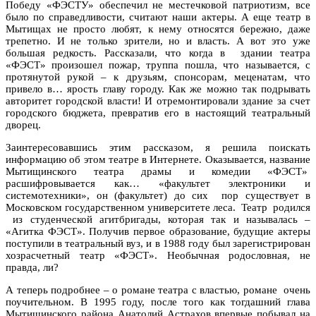
Победу «ФЭСТУ» обеспечил не местечковой патриотизм, все
было по справедливости, считают наши актеры. А еще театр в
Мытищах не просто любят, к нему относятся бережно, даже
трепетно. И не только зрители, но и власть. А вот это уже
большая редкость. Рассказали, что когда в здании театра
«ФЭСТ» произошел пожар, труппа пошла, что называется, с
протянутой рукой – к друзьям, спонсорам, меценатам, что
привело в… ярость главу городу. Как же можно так подрывать
авторитет городской власти! И отремонтировали здание за счет
городского бюджета, превратив его в настоящий театральный
дворец.
Заинтересовавшись этим рассказом, я решила поискать
информацию об этом театре в Интернете. Оказывается, название
Мытищинского театра драмы и комедии «ФЭСТ»
расшифровывается как… «факультет электроники и
системотехники», он (факультет) до сих пор существует в
Московском государственном университете леса. Театр родился
из студенческой агитбригады, которая так и называлась –
«Агитка ФЭСТ». Получив первое образование, будущие актеры
поступили в театральный вуз, и в 1988 году был зарегистрирован
хозрасчетный театр «ФЭСТ». Необычная родословная, не
правда, ли?
А теперь подробнее – о романе театра с властью, романе очень
поучительном. В 1995 году, после того как тогдашний глава
Мытищинского района Анатолий Астрахов впервые побывал на