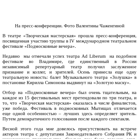
На пресс-конференции. Фото Валентины Чаженгиной
В театре «Творческая мастерская» прошла пресс-конференция,
посвященная участию труппы в IV международном театральном
фестивале «Подмосковные вечера».
Недавно мы отмечали успех театра Ad Liberum на подобном
фестивале во Владимире, где единственный в России
независимый репертуарный театр получил заслуженное
признание и коллег, и зрителей. Осень принесла еще одну
театральную новость: балет Музыкального театра «Золушка» в
постановке Кирилла Симонова выдвинут на «Золотую маску».
Отбор на «Подмосковные вечера» был очень тщательным, на
каждое из 15 фестивальных мест претендовали по три театра, и
то, что «Творческая мастерская» оказалась в числе финалистов,
уже победа. Фестиваль в подмосковных Мытищах отличается
еще одной особенностью – лучших здесь определяет зритель.
Путем демократичного голосования после каждого спектакля.
Весной этого года мне довелось присутствовать на встрече
актеров театра с депутатами Законодательного Собрания РК и