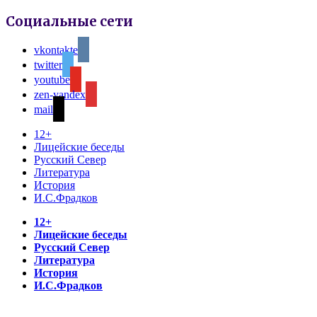
Социальные сети
vkontakte
twitter
youtube
zen-yandex
mail
12+
Лицейские беседы
Русский Север
Литература
История
И.С.Фрадков
12+
Лицейские беседы
Русский Север
Литература
История
И.С.Фрадков