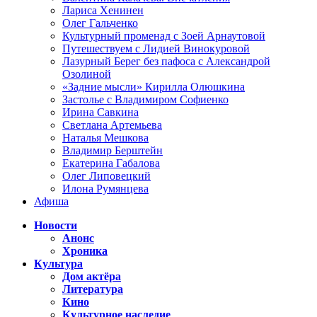
Лариса Хенинен
Олег Гальченко
Культурный променад с Зоей Арнаутовой
Путешествуем с Лидией Винокуровой
Лазурный Берег без пафоса с Александрой
Озолиной
«Задние мысли» Кирилла Олюшкина
Застолье с Владимиром Софиенко
Ирина Савкина
Светлана Артемьева
Наталья Мешкова
Владимир Берштейн
Екатерина Габалова
Олег Липовецкий
Илона Румянцева
Афиша
Новости
Анонс
Хроника
Культура
Дом актёра
Литература
Кино
Культурное наследие