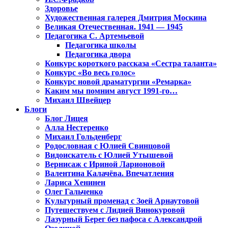
Здоровье
Художественная галерея Дмитрия Москина
Великая Отечественная. 1941 — 1945
Педагогика С. Артемьевой
Педагогика школы
Педагогика двора
Конкурс короткого рассказа «Сестра таланта»
Конкурс «Во весь голос»
Конкурс новой драматургии «Ремарка»
Каким мы помним август 1991-го…
Михаил Швейцер
Блоги
Блог Лицея
Алла Нестеренко
Михаил Гольденберг
Родословная с Юлией Свинцовой
Видоискатель с Юлией Утышевой
Вернисаж с Ириной Ларионовой
Валентина Калачёва. Впечатления
Лариса Хенинен
Олег Гальченко
Культурный променад с Зоей Арнаутовой
Путешествуем с Лидией Винокуровой
Лазурный Берег без пафоса с Александрой