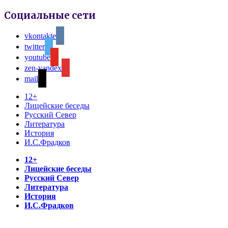
Социальные сети
vkontakte
twitter
youtube
zen-yandex
mail
12+
Лицейские беседы
Русский Север
Литература
История
И.С.Фрадков
12+
Лицейские беседы
Русский Север
Литература
История
И.С.Фрадков