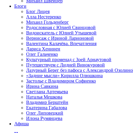
Михаил Швейцер
Блоги
Блог Лицея
Алла Нестеренко
Михаил Гольденберг
Родословная с Юлией Свинцовой
Видоискатель с Юлией Утышевой
Вернисаж с Ириной Ларионовой
Валентина Калачёва. Впечатления
Лариса Хенинен
Олег Гальченко
Культурный променад с Зоей Арнаутовой
Путешествуем с Лидией Винокуровой
Лазурный Берег без пафоса с Александрой Озолино
«Задние мысли» Кирилла Олюшкина
Застолье с Владимиром Софиенко
Ирина Савкина
Светлана Артемьева
Наталья Мешкова
Владимир Берштейн
Екатерина Габалова
Олег Липовецкий
Илона Румянцева
Афиша