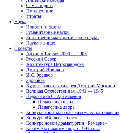
Лицейские беседы
Семья и дети
Путешествие
Утраты
Наука
Новости и факты
Гуманитарные науки
Естественно-математические науки
Наука в лицах
Проекты
Архив «Лицея». 2000 — 2003
Русский Север
Архитектура Петрозаводска
Дмитрий Новиков
И.С.Фрадков
Здоровье
Художественная галерея Дмитрия Москина
Великая Отечественная. 1941 — 1945
Педагогика С. Артемьевой
Педагогика школы
Педагогика двора
Конкурс короткого рассказа «Сестра таланта»
Конкурс «Во весь голос»
Конкурс новой драматургии «Ремарка»
Каким мы помним август 1991-го…