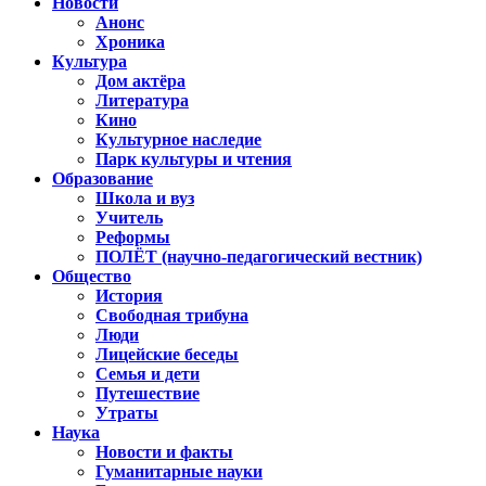
Новости
Анонс
Хроника
Культура
Дом актёра
Литература
Кино
Культурное наследие
Парк культуры и чтения
Образование
Школа и вуз
Учитель
Реформы
ПОЛЁТ (научно-педагогический вестник)
Общество
История
Свободная трибуна
Люди
Лицейские беседы
Семья и дети
Путешествие
Утраты
Наука
Новости и факты
Гуманитарные науки