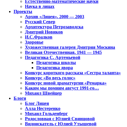
Естественно-математические науки
Наука в лицах
Проекты
Архив «Лицея». 2000 — 2003
Русский Север
Архитектура Петрозаводска
Дмитрий Новиков
И.С.Фрадков
Здоровье
Художественная галерея Дмитрия Москина
Великая Отечественная. 1941 — 1945
Педагогика С. Артемьевой
Педагогика школы
Педагогика двора
Конкурс короткого рассказа «Сестра таланта»
Конкурс «Во весь голос»
Конкурс новой драматургии «Ремарка»
Каким мы помним август 1991-го…
Михаил Швейцер
Блоги
Блог Лицея
Алла Нестеренко
Михаил Гольденберг
Родословная с Юлией Свинцовой
Видоискатель с Юлией Утышевой