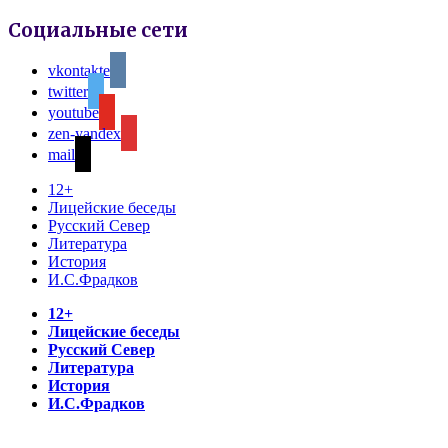
Социальные сети
vkontakte
twitter
youtube
zen-yandex
mail
12+
Лицейские беседы
Русский Север
Литература
История
И.С.Фрадков
12+
Лицейские беседы
Русский Север
Литература
История
И.С.Фрадков