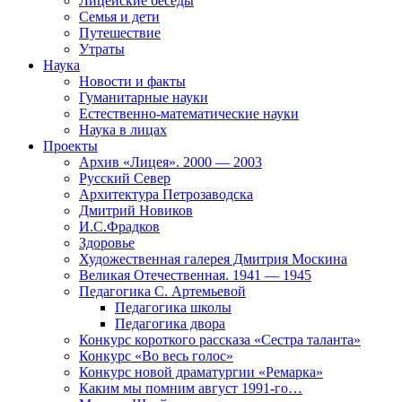
Лицейские беседы
Семья и дети
Путешествие
Утраты
Наука
Новости и факты
Гуманитарные науки
Естественно-математические науки
Наука в лицах
Проекты
Архив «Лицея». 2000 — 2003
Русский Север
Архитектура Петрозаводска
Дмитрий Новиков
И.С.Фрадков
Здоровье
Художественная галерея Дмитрия Москина
Великая Отечественная. 1941 — 1945
Педагогика С. Артемьевой
Педагогика школы
Педагогика двора
Конкурс короткого рассказа «Сестра таланта»
Конкурс «Во весь голос»
Конкурс новой драматургии «Ремарка»
Каким мы помним август 1991-го…