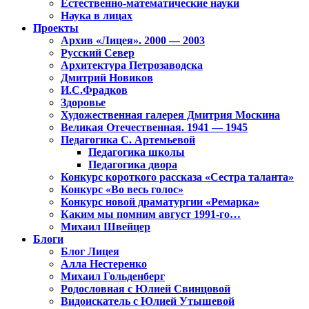
Естественно-математические науки
Наука в лицах
Проекты
Архив «Лицея». 2000 — 2003
Русский Север
Архитектура Петрозаводска
Дмитрий Новиков
И.С.Фрадков
Здоровье
Художественная галерея Дмитрия Москина
Великая Отечественная. 1941 — 1945
Педагогика С. Артемьевой
Педагогика школы
Педагогика двора
Конкурс короткого рассказа «Сестра таланта»
Конкурс «Во весь голос»
Конкурс новой драматургии «Ремарка»
Каким мы помним август 1991-го…
Михаил Швейцер
Блоги
Блог Лицея
Алла Нестеренко
Михаил Гольденберг
Родословная с Юлией Свинцовой
Видоискатель с Юлией Утышевой