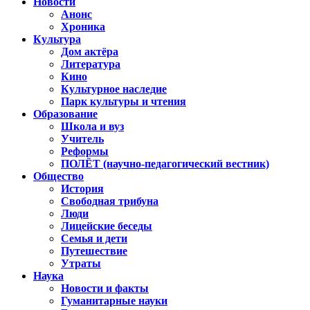
Новости
Анонс
Хроника
Культура
Дом актёра
Литература
Кино
Культурное наследие
Парк культуры и чтения
Образование
Школа и вуз
Учитель
Реформы
ПОЛЁТ (научно-педагогический вестник)
Общество
История
Свободная трибуна
Люди
Лицейские беседы
Семья и дети
Путешествие
Утраты
Наука
Новости и факты
Гуманитарные науки