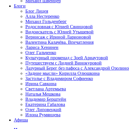
Михаил Швейцер
Блоги
Блог Лицея
Алла Нестеренко
Михаил Гольденберг
Родословная с Юлией Свинцовой
Видоискатель с Юлией Утышевой
Вернисаж с Ириной Ларионовой
Валентина Калачёва. Впечатления
Лариса Хенинен
Олег Гальченко
Культурный променад с Зоей Арнаутовой
Путешествуем с Лидией Винокуровой
Лазурный Берег без пафоса с Александрой Озолино
«Задние мысли» Кирилла Олюшкина
Застолье с Владимиром Софиенко
Ирина Савкина
Светлана Артемьева
Наталья Мешкова
Владимир Берштейн
Екатерина Габалова
Олег Липовецкий
Илона Румянцева
Афиша