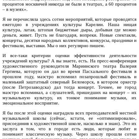
процентов москвичей никогда не были в театрах, а 60 процентов
– в музеях».
Я не перечисляла здесь сотни мероприятий, которые проводятся
ежегодно в учреждениях культуры Карелии. Наша нищая
культура, латая, штопая бюджетные дыры, добывая где можно
деньги, живет. Пусть не благодаря, вопреки. Новые спектакли,
концерты, десятки народных коллективов, конкурсы, праздники и
фестивали, выставки. Мы о них регулярно пишем.
И все-таки критерии оценки эффективности деятельности
учреждений культуры? А вы знаете, есть. На пресс-конференция
художественного руководителя Мариинского театра Валерия
Гергиева, которую он дал во время Пасхального фестиваля в
прошлом году, маэстро вспомнил позапрошлый фестиваль и
маленький заштатный северный Беломорск, в котором оркестр
(после Петрозаводска) дал тогда концерт. Точнее, не город
маэстро вспоминал, а слушателей, пришедших на концерт – их
музыкальную культуру, их тонкое понимание музыки, их
эмоциональное восприятие.
Я бы после этой оценки наградила всех преподавателей местной
музыкальной школы (сейчас, кстати, ее «оптимизировали»,
присоединив к художественной школе, насколько я знаю). Это их
заслуга в том, что в городе есть люди, которые любят и
понимают классическую музыку. Через школу прошли сотни