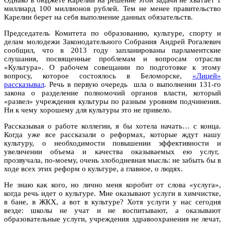
миллиард 100 миллионов рублей. Тем не менее правительство
Карелии берет на себя выполнение данных обязательств.
Председатель Комитета по образованию, культуре, спорту и
делам молодежи Законодательного Собрания Андрей Рогалевич
сообщил, что в 2013 году запланированы парламентские
слушания, посвященные проблемам и вопросам отрасли
«Культура». О рабочем совещании по подготовке к этому
вопросу, которое состоялось в Беломорске,
«Лицей»
рассказывал
. Речь в первую очередь шла о выполнении 131-го
закона о разделение полномочий органов власти, который
«развел» учреждения культуры по разным уровням подчинения.
Ни к чему хорошему для культуры это не привело.
Рассказывая о работе коллегии, я бы хотела начать… с конца.
Когда уже все рассказали о реформах, которые ждут нашу
культуру, о необходимости повышении эффективности и
увеличении объема и качества оказываемых ею услуг,
прозвучала, по-моему, очень злободневная мысль: не забыть бы в
ходе всех этих реформ о культуре, а главное, о людях.
Не знаю как кого, но лично меня коробит от слова «услуга»,
когда речь идет о культуре. Мне оказывают услуги в химчистке,
в бане, в ЖКХ, а вот в культуре? Хотя услуги у нас сегодня
везде: школы не учат и не воспитывают, а оказывают
образовательные услуги, учреждения здравоохранения не лечат,