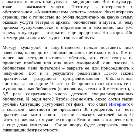
а оказывают опять-таки услуги – медицинские. Вот и культура
тоже – оказывает услуги. Поэтому в интересном и
обстоятельном «Аналитическом отчете» немало бухгалтерских
страниц, где с точностью до рубля подсчитано на какую сумму
оказали услуги театры и архивы, библиотеки и музеи. К чему
привела «услужливость» в образовании и медицине, мы уже
знаем, в культуре – открытия еще предстоят. Но скоро. Ибо
коммерциализация культуры – скользкий путь.
Между культурой и шоу-бизнесом нельзя поставить знак
равенства, площадь их соприкосновения ничтожно мала. Тем не
менее нас сегодня пытаются убедить, что если театры не
приносят прибыли или она ниже ожидаемой, они плохие, в
библиотеке мало читателей – закрыть ее или присоединить к
чему-либо. Вот и в результате реализации 131-го закона
практически разрушена централизованная библиотечная
система, за последние 10 лет на 32 процента сократилась сеть
муниципальных библиотек (в основном, в сельской местности), в
3,5 раза сократилось число детских специализированных
библиотек. И ради чего? Чтобы сэкономить около сотни тысяч
рублей? Ситуацию усугубляет тот факт, что охват
Интернет
ом
в сельской местности не превышает 30 процентов, то есть
практически закон лишит тысячи сельских жителей книг. О
газетах и журналах я уже не говорю. Если и школы в деревне нет,
а еще дома культуры… Скоро впору будет открывать школы
ликвидации безграмотности.