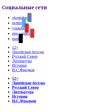
Социальные сети
vkontakte
twitter
youtube
zen-yandex
mail
12+
Лицейские беседы
Русский Север
Литература
История
И.С.Фрадков
12+
Лицейские беседы
Русский Север
Литература
История
И.С.Фрадков