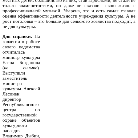
местных детей, большинство из них, став взрослыми, не стали не
только знаменитостями, но даже не связали свою жизнь с
профессиональной музыкой. Уверена, это и есть самая главная
оценка эффективности деятельности учреждения культуры. А не
рост поголовья – это больше для сельского хозяйства подходит, а
не для культуры.
Для справки.
На
коллегии о работе
своего ведомства
отчиталась
министр культуры
Елена Богданова
(
на снимке
).
Выступили
заместитель
министра
культуры Алексей
Лесонен,
директор
Республиканского
центра по
государственной
охране объектов
культурного
наследия
Владимир Дыбин,