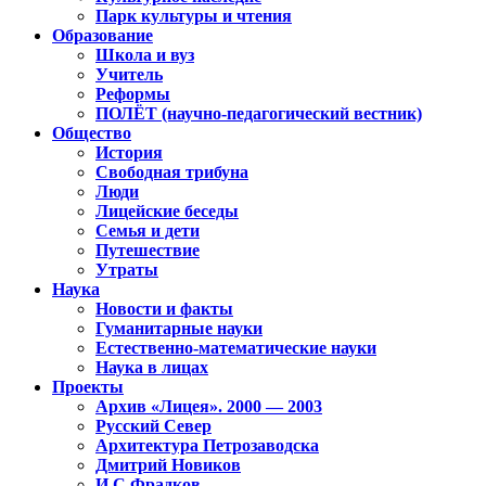
Парк культуры и чтения
Образование
Школа и вуз
Учитель
Реформы
ПОЛЁТ (научно-педагогический вестник)
Общество
История
Свободная трибуна
Люди
Лицейские беседы
Семья и дети
Путешествие
Утраты
Наука
Новости и факты
Гуманитарные науки
Естественно-математические науки
Наука в лицах
Проекты
Архив «Лицея». 2000 — 2003
Русский Север
Архитектура Петрозаводска
Дмитрий Новиков
И.С.Фрадков