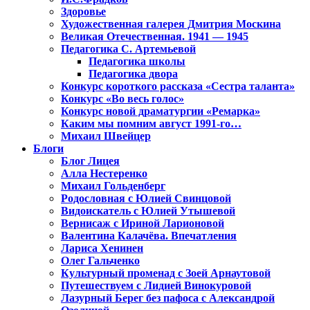
Здоровье
Художественная галерея Дмитрия Москина
Великая Отечественная. 1941 — 1945
Педагогика С. Артемьевой
Педагогика школы
Педагогика двора
Конкурс короткого рассказа «Сестра таланта»
Конкурс «Во весь голос»
Конкурс новой драматургии «Ремарка»
Каким мы помним август 1991-го…
Михаил Швейцер
Блоги
Блог Лицея
Алла Нестеренко
Михаил Гольденберг
Родословная с Юлией Свинцовой
Видоискатель с Юлией Утышевой
Вернисаж с Ириной Ларионовой
Валентина Калачёва. Впечатления
Лариса Хенинен
Олег Гальченко
Культурный променад с Зоей Арнаутовой
Путешествуем с Лидией Винокуровой
Лазурный Берег без пафоса с Александрой