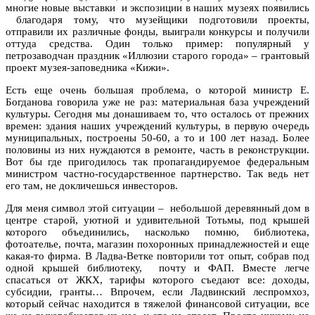
многие новые выставки и экспозиции в наших музеях появились
благодаря тому, что музейщики подготовили проекты,
отправили их различные фонды, выиграли конкурсы и получили
оттуда средства. Один только пример: популярный у
петрозаводчан праздник «Иллюзии старого города» – грантовый
проект музея-заповедника «Кижи».
Есть еще очень большая проблема, о которой министр Е.
Богданова говорила уже не раз: материальная база учреждений
культуры. Сегодня мы донашиваем то, что осталось от прежних
времен: здания наших учреждений культуры, в первую очередь
муниципальных, построены 50-60, а то и 100 лет назад. Более
половины из них нуждаются в ремонте, часть в реконструкции.
Вот бы где пригодилось так пропагандируемое федеральным
министром частно-государственное партнерство. Так ведь нет
его там, не докличешься инвесторов.
Для меня символ этой ситуации – небольшой деревянный дом в
центре старой, уютной и удивительной Тотьмы, под крышей
которого объединились, насколько помню, библиотека,
фотоателье, почта, магазин похоронных принадлежностей и еще
какая-то фирма. В Ладва-Ветке повторили тот опыт, собрав под
одной крышей библиотеку, почту и ФАП. Вместе легче
спасаться от ЖКХ, тарифы которого съедают все: доходы,
субсидии, гранты… Впрочем, если Ладвинский леспромхоз,
который сейчас находится в тяжелой финансовой ситуации, все