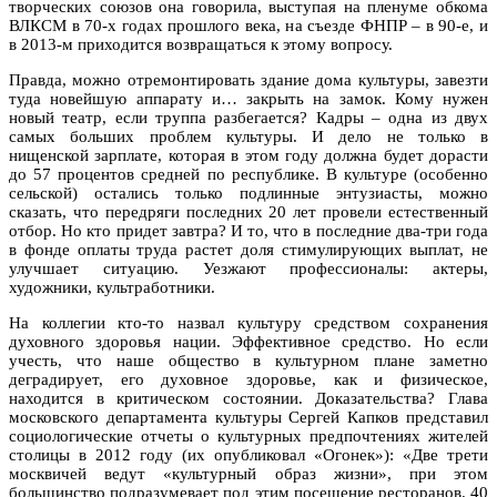
творческих союзов она говорила, выступая на пленуме обкома
ВЛКСМ в 70-х годах прошлого века, на съезде ФНПР – в 90-е, и
в 2013-м приходится возвращаться к этому вопросу.
Правда, можно отремонтировать здание дома культуры, завезти
туда новейшую аппарату и… закрыть на замок. Кому нужен
новый театр, если труппа разбегается? Кадры – одна из двух
самых больших проблем культуры. И дело не только в
нищенской зарплате, которая в этом году должна будет дорасти
до 57 процентов средней по республике. В культуре (особенно
сельской) остались только подлинные энтузиасты, можно
сказать, что передряги последних 20 лет провели естественный
отбор. Но кто придет завтра? И то, что в последние два-три года
в фонде оплаты труда растет доля стимулирующих выплат, не
улучшает ситуацию. Уезжают профессионалы: актеры,
художники, культработники.
На коллегии кто-то назвал культуру средством сохранения
духовного здоровья нации. Эффективное средство. Но если
учесть, что наше общество в культурном плане заметно
деградирует, его духовное здоровье, как и физическое,
находится в критическом состоянии. Доказательства? Глава
московского департамента культуры Сергей Капков представил
социологические отчеты о культурных предпочтениях жителей
столицы в 2012 году (их опубликовал «Огонек»): «Две трети
москвичей ведут «культурный образ жизни», при этом
большинство подразумевает под этим посещение ресторанов. 40