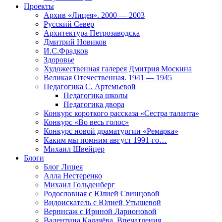
Проекты
Архив «Лицея». 2000 — 2003
Русский Север
Архитектура Петрозаводска
Дмитрий Новиков
И.С.Фрадков
Здоровье
Художественная галерея Дмитрия Москина
Великая Отечественная. 1941 — 1945
Педагогика С. Артемьевой
Педагогика школы
Педагогика двора
Конкурс короткого рассказа «Сестра таланта»
Конкурс «Во весь голос»
Конкурс новой драматургии «Ремарка»
Каким мы помним август 1991-го…
Михаил Швейцер
Блоги
Блог Лицея
Алла Нестеренко
Михаил Гольденберг
Родословная с Юлией Свинцовой
Видоискатель с Юлией Утышевой
Вернисаж с Ириной Ларионовой
Валентина Калачёва. Впечатления