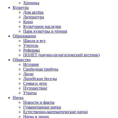
Хроника
Культура
Дом актёра
Литература
Кино
Культурное наследие
Парк культуры и чтения
Образование
Школа и вуз
Учитель
Реформы
ПОЛЁТ (научно-педагогический вестник)
Общество
История
Свободная трибуна
Люди
Лицейские беседы
Семья и дети
Путешествие
Утраты
Наука
Новости и факты
Гуманитарные науки
Естественно-математические науки
Наука в лицах