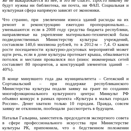
же не выкарабкается из нее, и это не спасет. Просто никому не
будут нужны ни библиотека, ни почта, ни ФАП. Социальная и
культурная сфера напрямую зависят от экономики.
Что странно, при увеличении износа зданий расходы на их
ремонт и реконструкцию ежегодно пропорционально…
уменьшаются: если в 2008 году средства бюджета республики,
направляемые на укрепление материально-технической базы
подведомственных Министерству культуры учреждений,
составляли 140,6 миллиона рублей, то в 2012-м – 7,4. О каком
росте посещаемости культурно-досуговых мероприятий может
идти речь, если в доме культуры протекает крыша, обваливается
потолок и местами провалился пол (износ инженерных сетей
составляет 80 процентов, а конструкций элементов зданий –
40%).
В конце минувшего года два муниципалитета – Сегежский и
Сортавальский – при поддержке республиканского
Министерства культуры подали заявку на грант по созданию
многофункционального культурного центра: Минкульт РФ
объявил конкурс в рамках проекта «Культура в малых городах
России». Денег хватило только 10 городам. Правда, совсем
заявку не отклонили, пообещали рассмотреть в будущем.
Наталья Гальцина, заместитель председателя экспертного совета
в сфере профессионального искусства при Министерстве
культуры РК, припомнила, что о бедственном положении