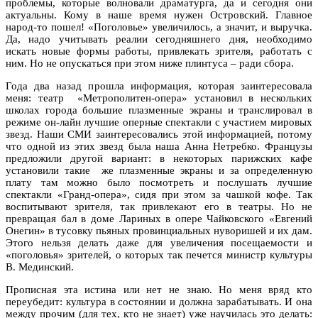
проблемы, которые волновали драматурга, да и сегодня они
актуальны. Кому в наше время нужен Островский. Главное
народ-то пошел! «Поголовье» увеличилось, а значит, и выручка.
Да, надо учитывать реалии сегодняшнего дня, необходимо
искать новые формы работы, привлекать зрителя, работать с
ним. Но не опускаться при этом ниже плинтуса – ради сбора.
Года два назад прошла информация, которая заинтересовала
меня: театр «Метрополитен-опера» установил в нескольких
школах города большие плазменные экраны и транслировал в
режиме он-лайн лучшие оперные спектакли с участием мировых
звезд. Наши СМИ заинтересовались этой информацией, потому
что одной из этих звезд была наша Анна Нетребко. Французы
предложили другой вариант: в некоторых парижских кафе
установили такие же плазменные экраны и за определенную
плату там можно было посмотреть и послушать лучшие
спектакли «Гранд-опера», сидя при этом за чашкой кофе. Так
воспитывают зрителя, так привлекают его в театры. Но не
превращая бал в доме Лариных в опере Чайковского «Евгений
Онегин» в тусовку пьяных провинциальных нуворишей и их дам.
Этого нельзя делать даже для увеличения посещаемости и
«поголовья» зрителей, о которых так печется министр культуры
В. Мединский.
Прописная эта истина или нет не знаю. Но меня вряд кто
переубедит: культура в состоянии и должна зарабатывать. И она
между прочим (для тех, кто не знает) уже научилась это делать: