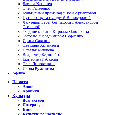
Лариса Хенинен
Олег Гальченко
Культурный променад с Зоей Арнаутовой
Путешествуем с Лидией Винокуровой
Лазурный Берег без пафоса с Александрой
Озолиной
«Задние мысли» Кирилла Олюшкина
Застолье с Владимиром Софиенко
Ирина Савкина
Светлана Артемьева
Наталья Мешкова
Владимир Берштейн
Екатерина Габалова
Олег Липовецкий
Илона Румянцева
Афиша
Новости
Анонс
Хроника
Культура
Дом актёра
Литература
Кино
Культурное наследие