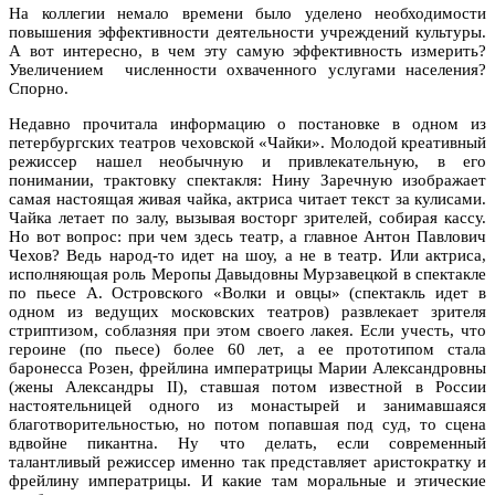
На коллегии немало времени было уделено необходимости
повышения эффективности деятельности учреждений культуры.
А вот интересно, в чем эту самую эффективность измерить?
Увеличением численности охваченного услугами населения?
Спорно.
Недавно прочитала информацию о постановке в одном из
петербургских театров чеховской «Чайки». Молодой креативный
режиссер нашел необычную и привлекательную, в его
понимании, трактовку спектакля: Нину Заречную изображает
самая настоящая живая чайка, актриса читает текст за кулисами.
Чайка летает по залу, вызывая восторг зрителей, собирая кассу.
Но вот вопрос: при чем здесь театр, а главное Антон Павлович
Чехов? Ведь народ-то идет на шоу, а не в театр. Или актриса,
исполняющая роль Меропы Давыдовны Мурзавецкой в спектакле
по пьесе А. Островского «Волки и овцы» (спектакль идет в
одном из ведущих московских театров) развлекает зрителя
стриптизом, соблазняя при этом своего лакея. Если учесть, что
героине (по пьесе) более 60 лет, а ее прототипом стала
баронесса Розен, фрейлина императрицы Марии Александровны
(жены Александры II), ставшая потом известной в России
настоятельницей одного из монастырей и занимавшаяся
благотворительностью, но потом попавшая под суд, то сцена
вдвойне пикантна. Ну что делать, если современный
талантливый режиссер именно так представляет аристократку и
фрейлину императрицы. И какие там моральные и этические