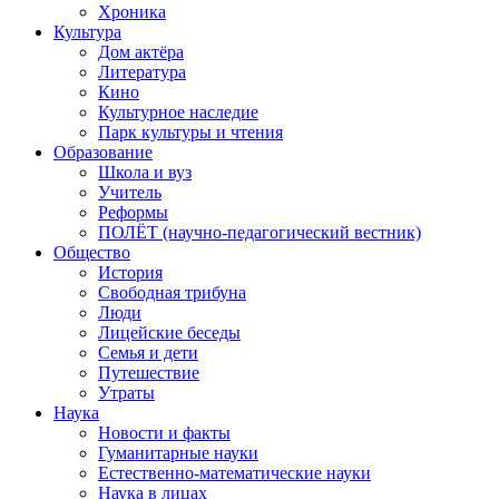
Хроника
Культура
Дом актёра
Литература
Кино
Культурное наследие
Парк культуры и чтения
Образование
Школа и вуз
Учитель
Реформы
ПОЛЁТ (научно-педагогический вестник)
Общество
История
Свободная трибуна
Люди
Лицейские беседы
Семья и дети
Путешествие
Утраты
Наука
Новости и факты
Гуманитарные науки
Естественно-математические науки
Наука в лицах