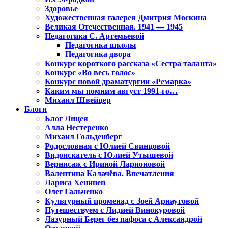
Здоровье
Художественная галерея Дмитрия Москина
Великая Отечественная. 1941 — 1945
Педагогика С. Артемьевой
Педагогика школы
Педагогика двора
Конкурс короткого рассказа «Сестра таланта»
Конкурс «Во весь голос»
Конкурс новой драматургии «Ремарка»
Каким мы помним август 1991-го…
Михаил Швейцер
Блоги
Блог Лицея
Алла Нестеренко
Михаил Гольденберг
Родословная с Юлией Свинцовой
Видоискатель с Юлией Утышевой
Вернисаж с Ириной Ларионовой
Валентина Калачёва. Впечатления
Лариса Хенинен
Олег Гальченко
Культурный променад с Зоей Арнаутовой
Путешествуем с Лидией Винокуровой
Лазурный Берег без пафоса с Александрой