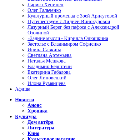
Лариса Хенинен
Олег Гальченко
Культурный променад с Зоей Арнаутовой
Путешествуем с Лидией Винокуровой
Лазурный Берег без пафоса с Александрой
Озолиной
«Задние мысли» Кирилла Олюшкина
Застолье с Владимиром Софиенко
Ирина Савкина
Светлана Артемьева
Наталья Мешкова
Владимир Берштейн
Екатерина Габалова
Олег Липовецкий
Илона Румянцева
Афиша
Новости
Анонс
Хроника
Культура
Дом актёра
Литература
Кино
Культурное наследие