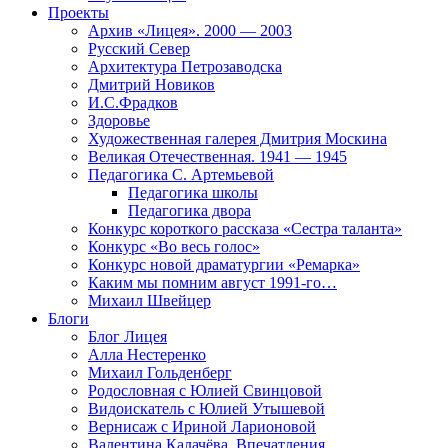
Проекты
Архив «Лицея». 2000 — 2003
Русский Север
Архитектура Петрозаводска
Дмитрий Новиков
И.С.Фрадков
Здоровье
Художественная галерея Дмитрия Москина
Великая Отечественная. 1941 — 1945
Педагогика С. Артемьевой
Педагогика школы
Педагогика двора
Конкурс короткого рассказа «Сестра таланта»
Конкурс «Во весь голос»
Конкурс новой драматургии «Ремарка»
Каким мы помним август 1991-го…
Михаил Швейцер
Блоги
Блог Лицея
Алла Нестеренко
Михаил Гольденберг
Родословная с Юлией Свинцовой
Видоискатель с Юлией Утышевой
Вернисаж с Ириной Ларионовой
Валентина Калачёва. Впечатления