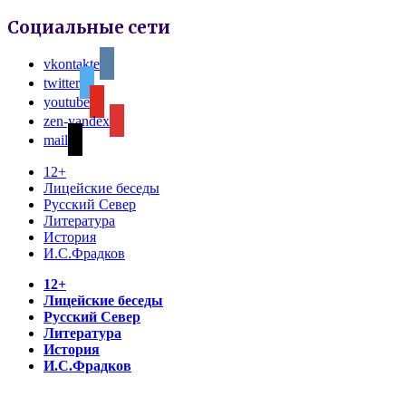
Социальные сети
vkontakte
twitter
youtube
zen-yandex
mail
12+
Лицейские беседы
Русский Север
Литература
История
И.С.Фрадков
12+
Лицейские беседы
Русский Север
Литература
История
И.С.Фрадков