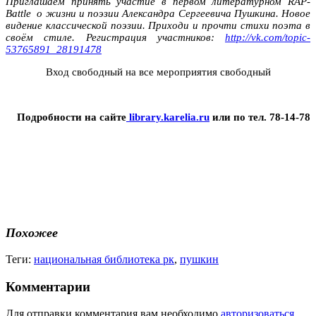
Приглашаем принять участие в первом литературном
RAP-
Battle о жизни и поэзии Александра Сергеевича Пушкина. Новое
видение классической поэзии. Приходи и прочти стихи поэта в
своём стиле. Регистрация участников:
http://vk.com/topic-
53765891_28191478
Вход свободный на все мероприятия свободный
Подробности на сайте
library.karelia.ru
или по тел. 78-14-78
Похожее
Теги:
национальная библиотека рк
,
пушкин
Комментарии
Для отправки комментария вам необходимо
авторизоваться
.