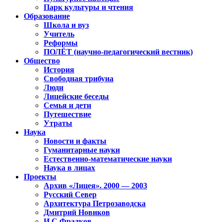
Парк культуры и чтения
Образование
Школа и вуз
Учитель
Реформы
ПОЛЁТ (научно-педагогический вестник)
Общество
История
Свободная трибуна
Люди
Лицейские беседы
Семья и дети
Путешествие
Утраты
Наука
Новости и факты
Гуманитарные науки
Естественно-математические науки
Наука в лицах
Проекты
Архив «Лицея». 2000 — 2003
Русский Север
Архитектура Петрозаводска
Дмитрий Новиков
И.С.Фрадков