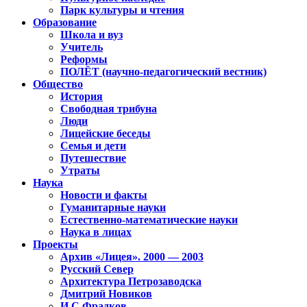
Парк культуры и чтения
Образование
Школа и вуз
Учитель
Реформы
ПОЛЁТ (научно-педагогический вестник)
Общество
История
Свободная трибуна
Люди
Лицейские беседы
Семья и дети
Путешествие
Утраты
Наука
Новости и факты
Гуманитарные науки
Естественно-математические науки
Наука в лицах
Проекты
Архив «Лицея». 2000 — 2003
Русский Север
Архитектура Петрозаводска
Дмитрий Новиков
И.С.Фрадков