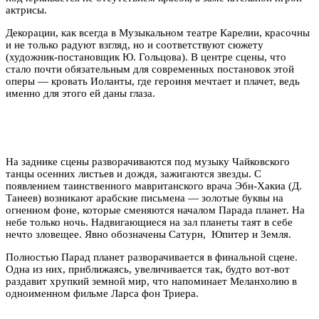
актрисы.
Декорации, как всегда в Музыкальном театре Карелии, красочны
и не только радуют взгляд, но и соответствуют сюжету
(художник-постановщик Ю. Гольцова). В центре сцены, что
стало почти обязательным для современных постановок этой
оперы — кровать Иоланты, где героиня мечтает и плачет, ведь
именно для этого ей даны глаза.
На заднике сцены разворачиваются под музыку Чайковского
танцы осенних листьев и дождя, зажигаются звезды. С
появлением таинственного мавританского врача Эбн-Хакиа (Д.
Танеев) возникают арабские письмена — золотые буквы на
огненном фоне, которые сменяются началом Парада планет. На
небе только ночь. Надвигающиеся на зал планеты таят в себе
нечто зловещее. Явно обозначены Сатурн, Юпитер и Земля.
Полностью Парад планет разворачивается в финальной сцене.
Одна из них, приближаясь, увеличивается так, будто вот-вот
раздавит хрупкий земной мир, что напоминает Меланхолию в
одноименном фильме Ларса фон Триера.