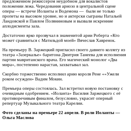
предложенном режиссером неудобном для вокалистов
положении лежа. Чередования ариозо в центральной сцене
оперы — встрече Иоланты и Водемона — были не только
пропеты на высоком уровне, но и актерски сыграны Натальей
Ландовской и Павлом Поляниновым и вызвали искренние
аплодисменты зала.
Достаточно ярко прозвучал в знаменитой арии Роберта «Кто
может сравниться с Матильдой моей» Вячеслав Хавренок.
На премьеру В. Заржецкий пригласил своего давнего коллегу из
театра «Зазеркалье» баритона Дмитрия Танеева для исполнения
партии мавританского врача. Его магический монолог «Два
мира», постепенно нарастая, захватывал зал.
Скорбно торжественно исполнил арию короля Рене ««Ужели
роком осужден» Вадим Мокин.
Премьера оперы состоялась. Зал встретил новую постановку с
очевидным одобрением. «Иоланта» Василия Заржецкого с её
противоречивым финалом, безусловно, украсит оперный
репертуар Музыкального театра Карелии.
Фото сделаны на премьере 22 апреля. В роли Иоланты —
Ольга Маслова