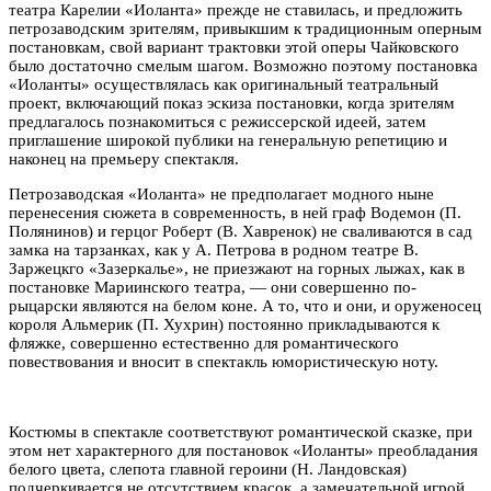
театра Карелии «Иоланта» прежде не ставилась, и предложить
петрозаводским зрителям, привыкшим к традиционным оперным
постановкам, свой вариант трактовки этой оперы Чайковского
было достаточно смелым шагом. Возможно поэтому постановка
«Иоланты» осуществлялась как оригинальный театральный
проект, включающий показ эскиза постановки, когда зрителям
предлагалось познакомиться с режиссерской идеей, затем
приглашение широкой публики на генеральную репетицию и
наконец на премьеру спектакля.
Петрозаводская «Иоланта» не предполагает модного ныне
перенесения сюжета в современность, в ней граф Водемон (П.
Полянинов) и герцог Роберт (В. Хавренок) не сваливаются в сад
замка на тарзанках, как у А. Петрова в родном театре В.
Заржецкго «Зазеркалье», не приезжают на горных лыжах, как в
постановке Мариинского театра, — они совершенно по-
рыцарски являются на белом коне. А то, что и они, и оруженосец
короля Альмерик (П. Хухрин) постоянно прикладываются к
фляжке, совершенно естественно для романтического
повествования и вносит в спектакль юмористическую ноту.
Костюмы в спектакле соответствуют романтической сказке, при
этом нет характерного для постановок «Иоланты» преобладания
белого цвета, слепота главной героини (Н. Ландовская)
подчеркивается не отсутствием красок, а замечательной игрой