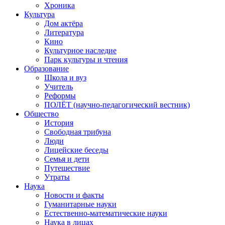
Хроника
Культура
Дом актёра
Литература
Кино
Культурное наследие
Парк культуры и чтения
Образование
Школа и вуз
Учитель
Реформы
ПОЛЁТ (научно-педагогический вестник)
Общество
История
Свободная трибуна
Люди
Лицейские беседы
Семья и дети
Путешествие
Утраты
Наука
Новости и факты
Гуманитарные науки
Естественно-математические науки
Наука в лицах