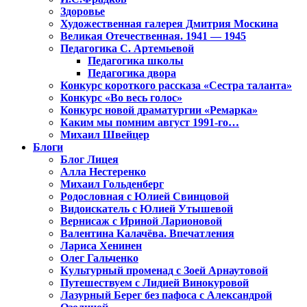
Здоровье
Художественная галерея Дмитрия Москина
Великая Отечественная. 1941 — 1945
Педагогика С. Артемьевой
Педагогика школы
Педагогика двора
Конкурс короткого рассказа «Сестра таланта»
Конкурс «Во весь голос»
Конкурс новой драматургии «Ремарка»
Каким мы помним август 1991-го…
Михаил Швейцер
Блоги
Блог Лицея
Алла Нестеренко
Михаил Гольденберг
Родословная с Юлией Свинцовой
Видоискатель с Юлией Утышевой
Вернисаж с Ириной Ларионовой
Валентина Калачёва. Впечатления
Лариса Хенинен
Олег Гальченко
Культурный променад с Зоей Арнаутовой
Путешествуем с Лидией Винокуровой
Лазурный Берег без пафоса с Александрой