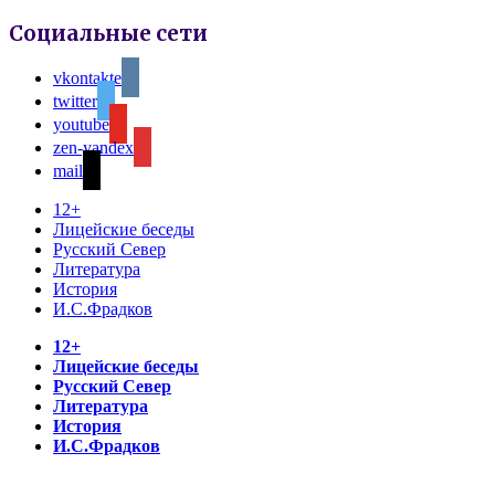
Социальные сети
vkontakte
twitter
youtube
zen-yandex
mail
12+
Лицейские беседы
Русский Север
Литература
История
И.С.Фрадков
12+
Лицейские беседы
Русский Север
Литература
История
И.С.Фрадков