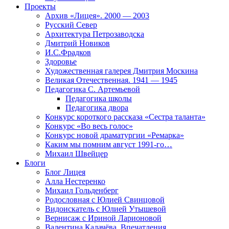
Проекты
Архив «Лицея». 2000 — 2003
Русский Север
Архитектура Петрозаводска
Дмитрий Новиков
И.С.Фрадков
Здоровье
Художественная галерея Дмитрия Москина
Великая Отечественная. 1941 — 1945
Педагогика С. Артемьевой
Педагогика школы
Педагогика двора
Конкурс короткого рассказа «Сестра таланта»
Конкурс «Во весь голос»
Конкурс новой драматургии «Ремарка»
Каким мы помним август 1991-го…
Михаил Швейцер
Блоги
Блог Лицея
Алла Нестеренко
Михаил Гольденберг
Родословная с Юлией Свинцовой
Видоискатель с Юлией Утышевой
Вернисаж с Ириной Ларионовой
Валентина Калачёва. Впечатления