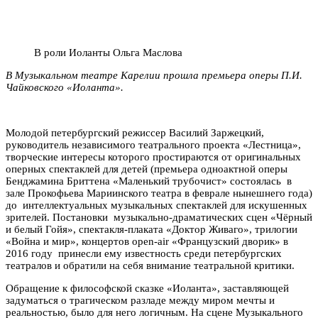
В роли Иоланты Ольга Маслова
В Музыкальном театре Карелии прошла премьера оперы П.И.
Чайковского «Иоланта».
Молодой петербургский режиссер Василий Заржецкий,
руководитель независимого театрального проекта «Лестница»,
творческие интересы которого простираются от оригинальных
оперных спектаклей для детей (премьера одноактной оперы
Бенджамина Бриттена «Маленький трубочист» состоялась в
зале Прокофьева Мариинского театра в феврале нынешнего года)
до интеллектуальных музыкальных спектаклей для искушенных
зрителей. Постановки музыкально-драматических сцен «Чёрный
и белый Гойя», спектакля-плаката «Доктор Живаго», трилогии
«Война и мир», концертов open-air «Французский дворик» в
2016 году принесли ему известность среди петербургских
театралов и обратили на себя внимание театральной критики.
Обращение к философской сказке «Иоланта», заставляющей
задуматься о трагическом разладе между миром мечты и
реальностью, было для него логичным. На сцене Музыкального