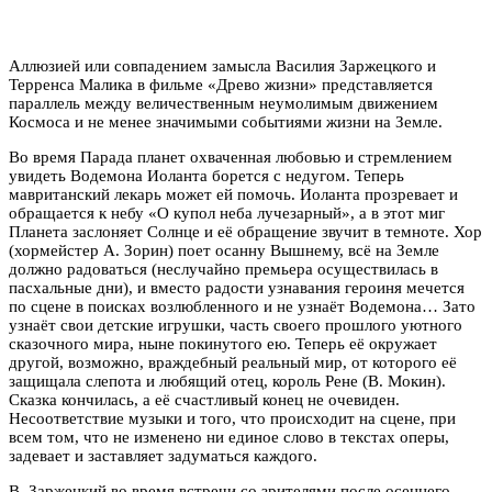
Аллюзией или совпадением замысла Василия Заржецкого и
Терренса Малика в фильме «Древо жизни» представляется
параллель между величественным неумолимым движением
Космоса и не менее значимыми событиями жизни на Земле.
Во время Парада планет охваченная любовью и стремлением
увидеть Водемона Иоланта борется с недугом. Теперь
мавританский лекарь может ей помочь. Иоланта прозревает и
обращается к небу «О купол неба лучезарный», а в этот миг
Планета заслоняет Солнце и её обращение звучит в темноте. Хор
(хормейстер А. Зорин) поет осанну Вышнему, всё на Земле
должно радоваться (неслучайно премьера осуществилась в
пасхальные дни), и вместо радости узнавания героиня мечется
по сцене в поисках возлюбленного и не узнаёт Водемона… Зато
узнаёт свои детские игрушки, часть своего прошлого уютного
сказочного мира, ныне покинутого ею. Теперь её окружает
другой, возможно, враждебный реальный мир, от которого её
защищала слепота и любящий отец, король Рене (В. Мокин).
Сказка кончилась, а её счастливый конец не очевиден.
Несоответствие музыки и того, что происходит на сцене, при
всем том, что не изменено ни единое слово в текстах оперы,
задевает и заставляет задуматься каждого.
В. Заржецкий во время встречи со зрителями после осеннего