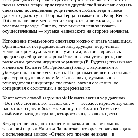
показа эскиза оперы приоткрыл и другой свой замысел: создать
спектакль, посвященный родительской любви, ведь и пьеса
датского драматурга Генрика Герца называется «Kong Renés
Datter» на первом месте стоит «король», а не «дочь», как в
русском переводе. Однако, этот замысел нельзя назвать
осуществленным — музыка Чайковского на стороне Иоланты.
Исполнение премьерного спектакля можно считать удавшимся.
Оригинальная нетрадиционная интродукция, порученная
композитором духовым инструментам, иллюстрировалась
предысторией дочери короля Рене: в левом углу сцены, где
разложены детские игрушки кормилица (Е. Гудкова) показывает
маленькой Иоланте (А. Грибанова) книгу с картинками и
убеждается, что девочка слепа. На протяжении всего спектакля
оркестр под управлением М. Синькевича, музыкального
руководителя и дирижера спектакля, звучал слаженно, не
соперничая с солистами, а поддерживая их.
Контрастно слепой задумчивой Иоланте звучал хор девушек
«Вот тебе лютики, вот васильки…» — веселое, игривое звучание
наполнило сцену и было «захлопнуто» Иолантой вместе с
альбомом, между страниц которого складывались цветы.
Безупречное владение голосом показала исполнительница
заглавной партии Наталья Ландовская, которая справилась даже
с исполнением ариозо «Отчего это прежде не знала» в