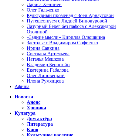
Лариса Хенинен
Олег Гальченко
Культурный променад с Зоей Арнаутовой
Путешествуем с Лидией Винокуровой
Лазурный Берег без пафоса с Александрой
Озолиной
«Задние мысли» Кирилла Олюшкина
Застолье с Владимиром Софиенко
Ирина Савкина
Светлана Артемьева
Наталья Мешкова
Владимир Берштейн
Екатерина Габалова
Олег Липовецкий
Илона Румянцева
Афиша
Новости
Анонс
Хроника
Культура
Дом актёра
Литература
Кино
Культурное наследие