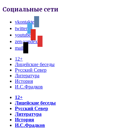
Социальные сети
vkontakte
twitter
youtube
zen-yandex
mail
12+
Лицейские беседы
Русский Север
Литература
История
И.С.Фрадков
12+
Лицейские беседы
Русский Север
Литература
История
И.С.Фрадков