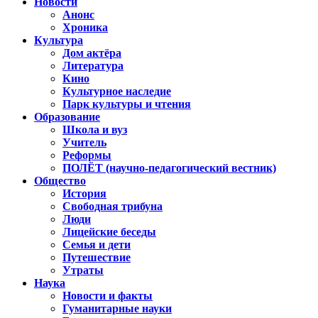
Новости
Анонс
Хроника
Культура
Дом актёра
Литература
Кино
Культурное наследие
Парк культуры и чтения
Образование
Школа и вуз
Учитель
Реформы
ПОЛЁТ (научно-педагогический вестник)
Общество
История
Свободная трибуна
Люди
Лицейские беседы
Семья и дети
Путешествие
Утраты
Наука
Новости и факты
Гуманитарные науки