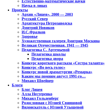
Естественно-математические науки
Наука в лицах
Проекты
Архив «Лицея». 2000 — 2003
Русский Север
Архитектура Петрозаводска
Дмитрий Новиков
И.С.Фрадков
Здоровье
Художественная галерея Дмитрия Москина
Великая Отечественная. 1941 — 1945
Педагогика С. Артемьевой
Педагогика школы
Педагогика двора
Конкурс короткого рассказа «Сестра таланта»
Конкурс «Во весь голос»
Конкурс новой драматургии «Ремарка»
Каким мы помним август 1991-го…
Михаил Швейцер
Блоги
Блог Лицея
Алла Нестеренко
Михаил Гольденберг
Родословная с Юлией Свинцовой
Видоискатель с Юлией Утышевой