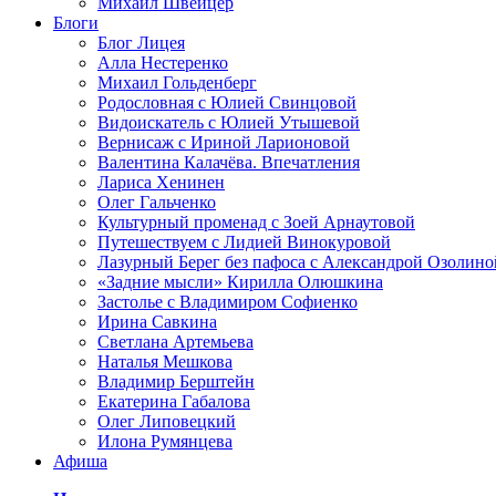
Михаил Швейцер
Блоги
Блог Лицея
Алла Нестеренко
Михаил Гольденберг
Родословная с Юлией Свинцовой
Видоискатель с Юлией Утышевой
Вернисаж с Ириной Ларионовой
Валентина Калачёва. Впечатления
Лариса Хенинен
Олег Гальченко
Культурный променад с Зоей Арнаутовой
Путешествуем с Лидией Винокуровой
Лазурный Берег без пафоса с Александрой Озолино
«Задние мысли» Кирилла Олюшкина
Застолье с Владимиром Софиенко
Ирина Савкина
Светлана Артемьева
Наталья Мешкова
Владимир Берштейн
Екатерина Габалова
Олег Липовецкий
Илона Румянцева
Афиша