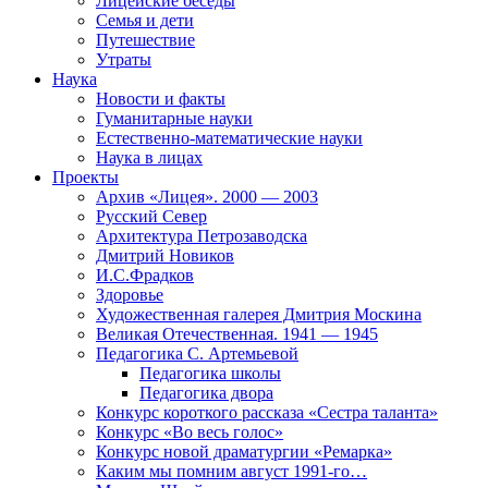
Лицейские беседы
Семья и дети
Путешествие
Утраты
Наука
Новости и факты
Гуманитарные науки
Естественно-математические науки
Наука в лицах
Проекты
Архив «Лицея». 2000 — 2003
Русский Север
Архитектура Петрозаводска
Дмитрий Новиков
И.С.Фрадков
Здоровье
Художественная галерея Дмитрия Москина
Великая Отечественная. 1941 — 1945
Педагогика С. Артемьевой
Педагогика школы
Педагогика двора
Конкурс короткого рассказа «Сестра таланта»
Конкурс «Во весь голос»
Конкурс новой драматургии «Ремарка»
Каким мы помним август 1991-го…