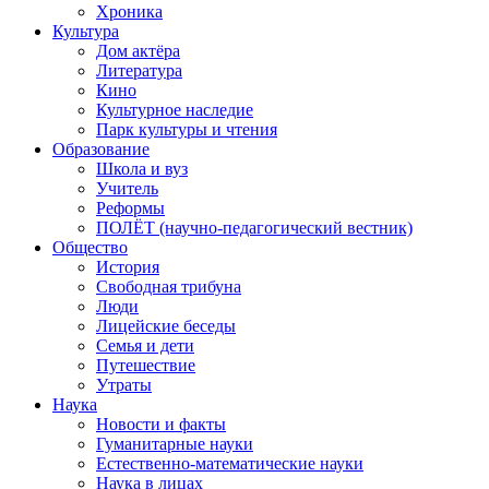
Хроника
Культура
Дом актёра
Литература
Кино
Культурное наследие
Парк культуры и чтения
Образование
Школа и вуз
Учитель
Реформы
ПОЛЁТ (научно-педагогический вестник)
Общество
История
Свободная трибуна
Люди
Лицейские беседы
Семья и дети
Путешествие
Утраты
Наука
Новости и факты
Гуманитарные науки
Естественно-математические науки
Наука в лицах