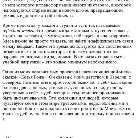
смысл которого в трансформации нового из старого, в котором
используются старые вещи в новом ключе, превращающим
рухлядь в дорогие дизайн-объекты.
Кроме проектов, у каждого студента есть так называемые
reflection weeks.
Это время, когда мы должны путешествовать,
ходить на выставки, в музеи, кино, наблюдать и анализировать.
Здесь важно не просто увидеть, но найти и зафиксировать связи
между вещами. Также это время используется для собственных
независимых проектов, которые институт ожидает от нас
наравне со школьными заданиями. В их глазах справляться с
учебной нагрузкой
–
это только минимум необходимого.
Один из моих независимых проектов навеян сочиненной мною
сказкой «Козья Рожа». Он связан с моим детством в Карелии, с
Севером. Помимо всего прочего, он включает в себя коллекцию
одежды для взрослых, стильных, успешных и с виду очень
уверенных в себе людей, которые тем не менее продолжают
быть инфантильными. Это коллекция для людей, которые
чувствуют себя в этом мире тревожными, недолюбленными и
постоянно боятся разочаровать своих родителей. Мне кажется,
таких людей очень много в поколении, к которому принадлежу и
я.