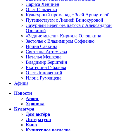
Лариса Хенинен
Олег Гальченко
Культурный променад с Зоей Арнаутовой
Путешествуем с Лидией Винокуровой
Лазурный Берег без пафоса с Александрой
Озолиной
«Задние мысли» Кирилла Олюшкина
Застолье с Владимиром Софиенко
Ирина Савкина
Светлана Артемьева
Наталья Мешкова
Владимир Берштейн
Екатерина Габалова
Олег Липовецкий
Илона Румянцева
Афиша
Новости
Анонс
Хроника
Культура
Дом актёра
Литература
Кино
Культурное наследие