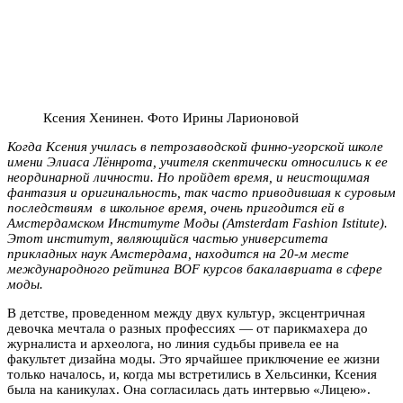
Ксения Хенинен. Фото Ирины Ларионовой
Когда Ксения училась в петрозаводской финно-угорской школе
имени Элиаса Лённрота, учителя скептически относились к ее
неординарной личности. Но пройдет время, и неистощимая
фантазия и оригинальность, так часто приводившая к суровым
последствиям в школьное время, очень пригодится ей в
Амстердамском Институте Моды (Amsterdam Fashion Istitute).
Этот институт, являющийся частью университета
прикладных наук Амстердама, находится на 20-м месте
международного рейтинга BOF курсов бакалавриата в сфере
моды.
В детстве, проведенном между двух культур, эксцентричная
девочка мечтала о разных профессиях — от парикмахера до
журналиста и археолога, но линия судьбы привела ее на
факультет дизайна моды. Это ярчайшее приключение ее жизни
только началось, и, когда мы встретились в Хельсинки, Ксения
была на каникулах. Она согласилась дать интервью «Лицею».