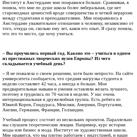
Институт в Амстердаме мне понравился больше. Сравнивая, я
поняла, что мне по душе школа более либеральная, где нет
старомодных ценностей вроде совершенства и четкой иерархии
между студентами и преподавателями. Мне понравилось в
Амстердаме уважительное отношение к человеку, независимо от
того, откуда он, сколько ему лет, каков его опыт. Я сразу поняла,
что это то место, где хочу учиться.
– Вы проучились первый год. Каково это – учиться в одном
из престижных творческих вузов Европы? Из чего
складывается учебный день?
–
Я не пожалела о своем решении, хотя было непросто. На сайте
университета сообщается, что средняя нагрузка студента в
неделю составляет 42 часа, а иногда и больше. Мои
предварительные навыки и умения оставляли желать лучшего,
поэтому я трудилась по 70 часов в неделю. У нас очень
интернациональная и дружелюбная группа. Есть ребята из
Южной Кореи, Гондураса, Мексики, Америки, Португалии,
Англии, Германии, Франции, Голландии.
Учебный процесс состоит из нескольких проектов. Параллельно
мы слушаем теоретические лекции. Например, курс истории
моды или бизнес и мода. Институт не художественная школа.
Мне нравится, что мы плотно работаем с индустрией, и наши