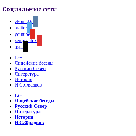
Социальные сети
vkontakte
twitter
youtube
zen-yandex
mail
12+
Лицейские беседы
Русский Север
Литература
История
И.С.Фрадков
12+
Лицейские беседы
Русский Север
Литература
История
И.С.Фрадков