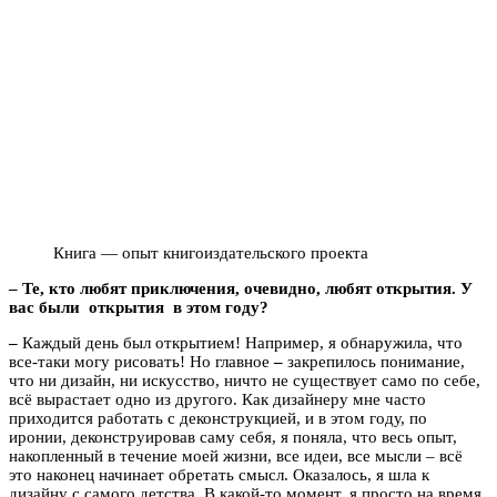
Книга — опыт книгоиздательского проекта
– Те, кто любят приключения, очевидно, любят открытия. У
вас были открытия в этом году?
–
Каждый день был открытием! Например, я обнаружила, что
все-таки могу рисовать! Но главное
–
закрепилось понимание,
что ни дизайн, ни искусство, ничто не существует само по себе,
всё вырастает одно из другого. Как дизайнеру мне часто
приходится работать с деконструкцией, и в этом году, по
иронии, деконструировав саму себя, я поняла, что весь опыт,
накопленный в течение моей жизни, все идеи, все мысли – всё
это наконец начинает обретать смысл. Оказалось, я шла к
дизайну с самого детства. В какой-то момент, я просто на время