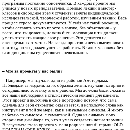
программы постоянно обновляются. В каждом проекте мы
учимся у новых преподавателей. Помимо лекций и мастер-
классов в свободное время студенты заняты индивидуальной
исследовательской, творческой работой, изучением техник. Весь
процесс строго документируется. У тебя нет такой роскоши,
чтобы оставить что-то просто в голове, без объяснения – у
всего, что ты делаешь, должна быть мотивация и ты должен
уметь отстоять каждое свое решение. Это делается на
еженедельных отчетах. Не всегда приятно и легко выслушивать
критику, но ты должен учиться работать. В таких условиях без
самодисциплины существовать невозможно.
– Что за проекты у вас были?
–
Например, мы изучали один из районов Амстердама.
Наблюдали за людьми, за их образом жизни, изучали историю и
сегодняшнюю эстетику этого района. Мы должны были сложить
все наши наблюдения в стилистический концепт для клиента.
Этот проект я включила в свое портфолио потому, что сама
сделала для себя открытие: оказывается, я использую слова как
инструмент в той же мере, как и визуальные символы. Я много
работаю со смыслом, с семантикой. Одна из сильных моих
сторон как дизайнера то, что я умею создавать новые термины.
В результате этого проекта у меня родился новый термин OLD
NOUVEAU (ОЛД НУВО) – по аналогии с ар-нуво, то есть стиль,