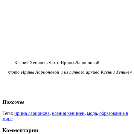
Ксения Хенинен. Фото Ирины Ларионовой
Фото Ирины Ларионовой и из личного архива Ксении Хенинен
Похожее
Теги:
ирина ларионова
,
ксения хенинен
,
мода
,
образование в
мире
Комментарии