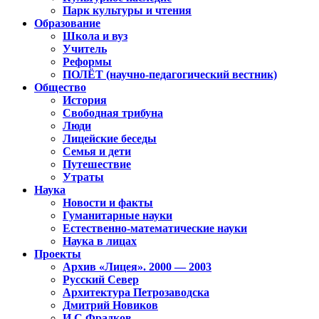
Парк культуры и чтения
Образование
Школа и вуз
Учитель
Реформы
ПОЛЁТ (научно-педагогический вестник)
Общество
История
Свободная трибуна
Люди
Лицейские беседы
Семья и дети
Путешествие
Утраты
Наука
Новости и факты
Гуманитарные науки
Естественно-математические науки
Наука в лицах
Проекты
Архив «Лицея». 2000 — 2003
Русский Север
Архитектура Петрозаводска
Дмитрий Новиков
И.С.Фрадков