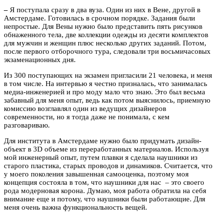
–
Я поступала сразу в два вуза. Один из них в Вене, другой в
Амстердаме. Готовилась в срочном порядке. Задания были
непростые. Для Вены нужно было представить пять рисунков
обнаженного тела, две коллекции одежды из десяти комплектов
для мужчин и женщин плюс несколько других заданий. Потом,
после первого отборочного тура, следовали три восьмичасовых
экзаменационных дня.
Из 300 поступающих на экзамен пригласили 21 человека, и меня
в том числе. На интервью я честно призналась, что занималась
медиа-инженерией и про моду мало что знаю. Это был весьма
забавный для меня опыт, ведь как потом выяснилось, приемную
комиссию возглавлял один из ведущих дизайнеров
современности, но я тогда даже не понимала, с кем
разговариваю.
Для института в Амстердаме нужно было придумать дизайн-
объект в 3D объеме из переработанных материалов. Используя
мой инженерный опыт, путем плавки я сделала наушники из
старого пластика, старых проводов и динамиков. Считается, что
у моего поколения завышенная самооценка, поэтому моя
концепция состояла в том, что наушники для нас – это своего
рода модерновая корона. Думаю, моя работа обратила на себя
внимание еще и потому, что наушники были работающие. Для
меня очень важна функциональность вещей.