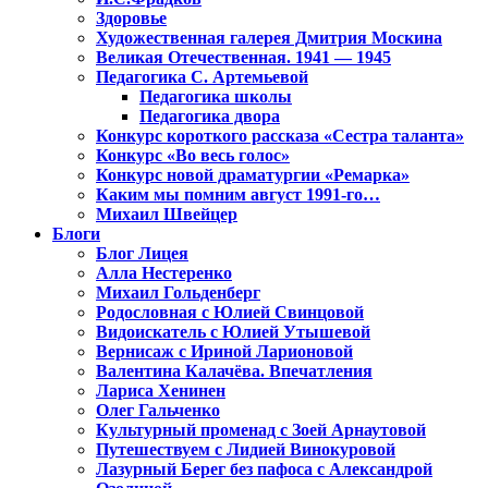
Здоровье
Художественная галерея Дмитрия Москина
Великая Отечественная. 1941 — 1945
Педагогика С. Артемьевой
Педагогика школы
Педагогика двора
Конкурс короткого рассказа «Сестра таланта»
Конкурс «Во весь голос»
Конкурс новой драматургии «Ремарка»
Каким мы помним август 1991-го…
Михаил Швейцер
Блоги
Блог Лицея
Алла Нестеренко
Михаил Гольденберг
Родословная с Юлией Свинцовой
Видоискатель с Юлией Утышевой
Вернисаж с Ириной Ларионовой
Валентина Калачёва. Впечатления
Лариса Хенинен
Олег Гальченко
Культурный променад с Зоей Арнаутовой
Путешествуем с Лидией Винокуровой
Лазурный Берег без пафоса с Александрой