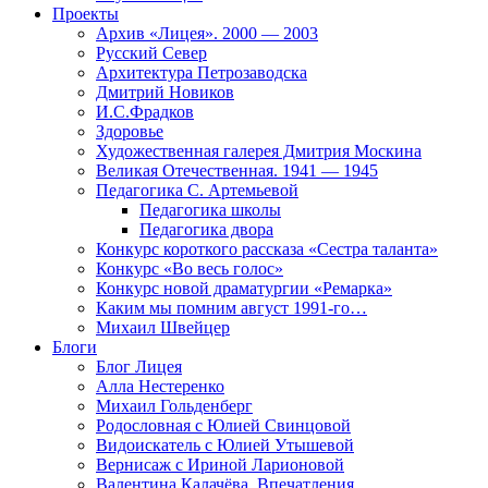
Проекты
Архив «Лицея». 2000 — 2003
Русский Север
Архитектура Петрозаводска
Дмитрий Новиков
И.С.Фрадков
Здоровье
Художественная галерея Дмитрия Москина
Великая Отечественная. 1941 — 1945
Педагогика С. Артемьевой
Педагогика школы
Педагогика двора
Конкурс короткого рассказа «Сестра таланта»
Конкурс «Во весь голос»
Конкурс новой драматургии «Ремарка»
Каким мы помним август 1991-го…
Михаил Швейцер
Блоги
Блог Лицея
Алла Нестеренко
Михаил Гольденберг
Родословная с Юлией Свинцовой
Видоискатель с Юлией Утышевой
Вернисаж с Ириной Ларионовой
Валентина Калачёва. Впечатления