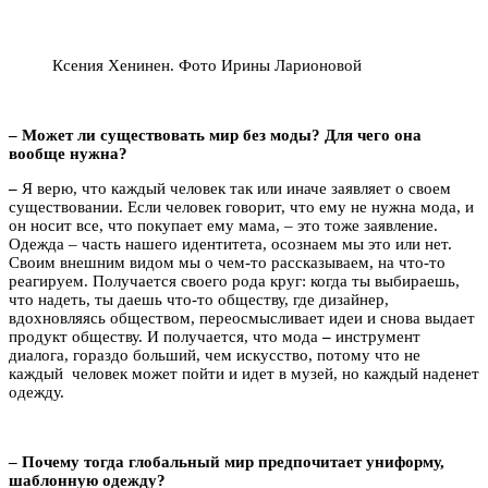
Ксения Хенинен. Фото Ирины Ларионовой
– Может ли существовать мир без моды? Для чего она
вообще нужна?
–
Я верю, что каждый человек так или иначе заявляет о своем
существовании. Если человек говорит, что ему не нужна мода, и
он носит все, что покупает ему мама, – это тоже заявление.
Одежда – часть нашего идентитета, осознаем мы это или нет.
Своим внешним видом мы о чем-то рассказываем, на что-то
реагируем. Получается своего рода круг: когда ты выбираешь,
что надеть, ты даешь что-то обществу, где дизайнер,
вдохновляясь обществом, переосмысливает идеи и снова выдает
продукт обществу. И получается, что мода
–
инструмент
диалога, гораздо больший, чем искусство, потому что не
каждый человек может пойти и идет в музей, но каждый наденет
одежду.
– Почему тогда глобальный мир предпочитает униформу,
шаблонную одежду?