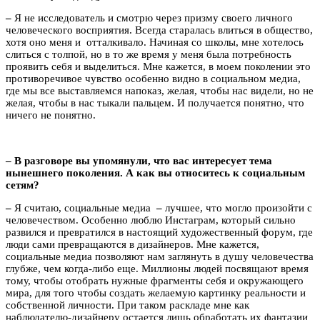
–
Я не исследователь и смотрю через призму своего личного
человеческого восприятия. Всегда старалась влиться в общество,
хотя оно меня и отталкивало. Начиная со школы, мне хотелось
слиться с толпой, но в то же время у меня была потребность
проявить себя и выделиться. Мне кажется, в моем поколении это
противоречивое чувство особенно видно в социальном медиа,
где мы все выставляемся напоказ, желая, чтобы нас видели, но не
желая, чтобы в нас тыкали пальцем. И получается понятно, что
ничего не понятно.
– В разговоре вы упомянули, что вас интересует тема
нынешнего поколения. А как вы относитесь к социальным
сетям?
–
Я считаю, социальные медиа
–
лучшее, что могло произойти с
человечеством. Особенно люблю Инстаграм, который сильно
развился и превратился в настоящий художественный форум, где
люди сами превращаются в дизайнеров. Мне кажется,
социальные медиа позволяют нам заглянуть в душу человечества
глубже, чем когда-либо еще. Миллионы людей посвящают время
тому, чтобы отобрать нужные фрагменты себя и окружающего
мира, для того чтобы создать желаемую картинку реальности и
собственной личности. При таком раскладе мне как
наблюдателю-дизайнеру остается лишь обработать их фантазии