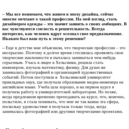
– Мы все понимаем, что живем в эпоху дизайна, сейчас
многие мечтают о такой профессии. На мой взгляд, стать
дизайнером одежды – это значит заявить о своих амбициях. В
вас чувствуются смелость и решительность. Всегда
интересно, как человек вдруг осознал свое предназначение.
Икаким был ваш путь к этому решению?
–
Еще в детстве мне объяснили, что творческие профессии – это
несерьезно. Поэтому я долгое время стеснялась проявлять свои
творческие наклонности и пыталась заниматься чем-нибудь
серьезным. Учась в лицее в Хельсинки, решила стать
инженером, изучала математику, физику. Для души же
занималась фотографией и организацией художественных
событий. Потом поступила в Хельсинкский университет
прикладных наук, где получала образование медиа-инженера на
английском языке. Учеба шла хорошо, и на первом курсе я
получила работу в университетской лаборатории. Но позже,
когда предложили временно преподавать на курсе, что, конечно,
польстило, я стала понимать, что мне не так важна эта сфера,
поскольку удовольствие я получала только тогда, когда
занималась фотографией или другими творческими проектами.