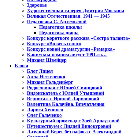
Здоровье
Художественная галерея Дмитрия Москина
Великая Отечественная. 1941 — 1945
Педагогика С. Артемьевой
Педагогика школы
Педагогика двора
Конкурс короткого рассказа «Сестра таланта»
Конкурс «Во весь голос»
Конкурс новой драматургии «Ремарка»
Каким мы помним август 1991-го…
Михаил Швейцер
Блоги
Блог Лицея
Алла Нестеренко
Михаил Гольденберг
Родословная с Юлией Свинцовой
Видоискатель с Юлией Утышевой
Вернисаж с Ириной Ларионовой
Валентина Калачёва. Впечатления
Лариса Хенинен
Олег Гальченко
Культурный променад с Зоей Арнаутовой
Путешествуем с Лидией Винокуровой
Лазурный Берег без пафоса с Александрой