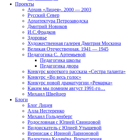
Проекты
Архив «Лицея». 2000 — 2003
Русский Север
Архитектура Петрозаводска
Дмитрий Новиков
И.С.Фрадков
Здоровье
Художественная галерея Дмитрия Москина
Великая Отечественная. 1941 — 1945
Педагогика С. Артемьевой
Педагогика школы
Педагогика двора
Конкурс короткого рассказа «Сестра таланта»
Конкурс «Во весь голос»
Конкурс новой драматургии «Ремарка»
Каким мы помним август 1991-го…
Михаил Швейцер
Блоги
Блог Лицея
Алла Нестеренко
Михаил Гольденберг
Родословная с Юлией Свинцовой
Видоискатель с Юлией Утышевой
Вернисаж с Ириной Ларионовой
Валентина Калачёва. Впечатления