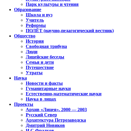
Парк культуры и чтения
Образование
Школа и вуз
Учитель
Реформы
ПОЛЁТ (научно-педагогический вестник)
Общество
История
Свободная трибуна
Люди
Лицейские беседы
Семья и дети
Путешествие
Утраты
Наука
Новости и факты
Гуманитарные науки
Естественно-математические науки
Наука в лицах
Проекты
Архив «Лицея». 2000 — 2003
Русский Север
Архитектура Петрозаводска
Дмитрий Новиков
И.С.Фрадков