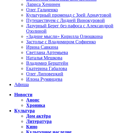
Лариса Хенинен
Олег Гальченко
Культурный променад с Зоей Арнаутовой
Путешествуем с Лидией Винокуровой
Лазурный Берег без пафоса с Александрой
Озолиной
«Задние мысли» Кирилла Олюшкина
Застолье с Владимиром Софиенко
Ирина Савкина
Светлана Артемьева
Наталья Мешкова
Владимир Берштейн
Екатерина Габалова
Олег Липовецкий
Илона Румянцева
Афиша
Новости
Анонс
Хроника
Культура
Дом актёра
Литература
Кино
Культурное наследие