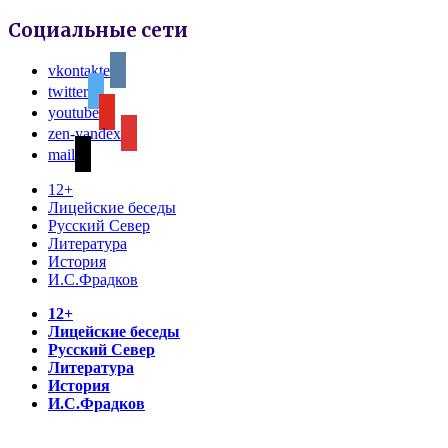
Социальные сети
vkontakte
twitter
youtube
zen-yandex
mail
12+
Лицейские беседы
Русский Север
Литература
История
И.С.Фрадков
12+
Лицейские беседы
Русский Север
Литература
История
И.С.Фрадков