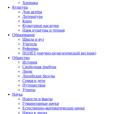
Хроника
Культура
Дом актёра
Литература
Кино
Культурное наследие
Парк культуры и чтения
Образование
Школа и вуз
Учитель
Реформы
ПОЛЁТ (научно-педагогический вестник)
Общество
История
Свободная трибуна
Люди
Лицейские беседы
Семья и дети
Путешествие
Утраты
Наука
Новости и факты
Гуманитарные науки
Естественно-математические науки
Наука в лицах