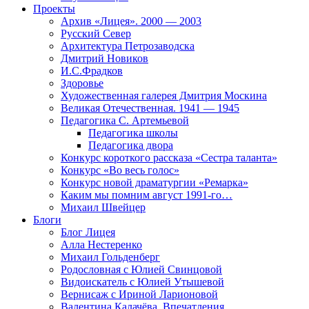
Проекты
Архив «Лицея». 2000 — 2003
Русский Север
Архитектура Петрозаводска
Дмитрий Новиков
И.С.Фрадков
Здоровье
Художественная галерея Дмитрия Москина
Великая Отечественная. 1941 — 1945
Педагогика С. Артемьевой
Педагогика школы
Педагогика двора
Конкурс короткого рассказа «Сестра таланта»
Конкурс «Во весь голос»
Конкурс новой драматургии «Ремарка»
Каким мы помним август 1991-го…
Михаил Швейцер
Блоги
Блог Лицея
Алла Нестеренко
Михаил Гольденберг
Родословная с Юлией Свинцовой
Видоискатель с Юлией Утышевой
Вернисаж с Ириной Ларионовой
Валентина Калачёва. Впечатления