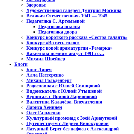
Здоровье
Художественная галерея Дмитрия Москина
Великая Отечественная. 1941 — 1945
Педагогика С. Артемьевой
Педагогика школы
Педагогика двора
Конкурс короткого рассказа «Сестра таланта»
Конкурс «Во весь голос»
Конкурс новой драматургии «Ремарка»
Каким мы помним август 1991-го…
Михаил Швейцер
Блоги
Блог Лицея
Алла Нестеренко
Михаил Гольденберг
Родословная с Юлией Свинцовой
Видоискатель с Юлией Утышевой
Вернисаж с Ириной Ларионовой
Валентина Калачёва. Впечатления
Лариса Хенинен
Олег Гальченко
Культурный променад с Зоей Арнаутовой
Путешествуем с Лидией Винокуровой
Лазурный Берег без пафоса с Александрой