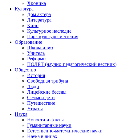
Хроника
Культура
Дом актёра
Литература
Кино
Культурное наследие
Парк культуры и чтения
Образование
Школа и вуз
Учитель
Реформы
ПОЛЁТ (научно-педагогический вестник)
Общество
История
Свободная трибуна
Люди
Лицейские беседы
Семья и дети
Путешествие
Утраты
Наука
Новости и факты
Гуманитарные науки
Естественно-математические науки
Наука в лицах