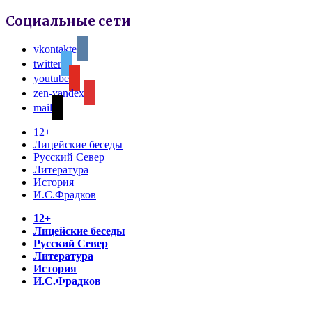
Социальные сети
vkontakte
twitter
youtube
zen-yandex
mail
12+
Лицейские беседы
Русский Север
Литература
История
И.С.Фрадков
12+
Лицейские беседы
Русский Север
Литература
История
И.С.Фрадков