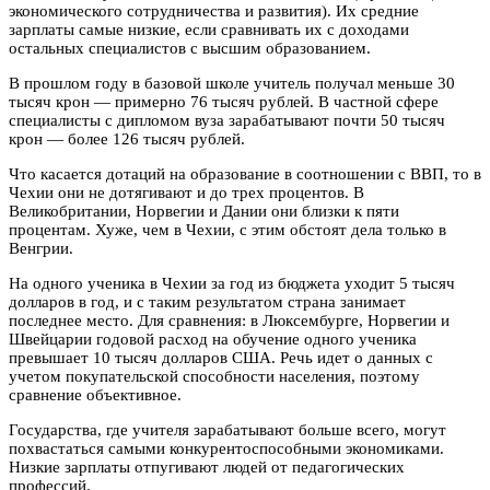
экономического сотрудничества и развития). Их средние
зарплаты самые низкие, если сравнивать их с доходами
остальных специалистов с высшим образованием.
В прошлом году в базовой школе учитель получал меньше 30
тысяч крон — примерно 76 тысяч рублей. В частной сфере
специалисты с дипломом вуза зарабатывают почти 50 тысяч
крон — более 126 тысяч рублей.
Что касается дотаций на образование в соотношении с ВВП, то в
Чехии они не дотягивают и до трех процентов. В
Великобритании, Норвегии и Дании они близки к пяти
процентам. Хуже, чем в Чехии, с этим обстоят дела только в
Венгрии.
На одного ученика в Чехии за год из бюджета уходит 5 тысяч
долларов в год, и с таким результатом страна занимает
последнее место. Для сравнения: в Люксембурге, Норвегии и
Швейцарии годовой расход на обучение одного ученика
превышает 10 тысяч долларов США. Речь идет о данных с
учетом покупательской способности населения, поэтому
сравнение объективное.
Государства, где учителя зарабатывают больше всего, могут
похвастаться самыми конкурентоспособными экономиками.
Низкие зарплаты отпугивают людей от педагогических
профессий.