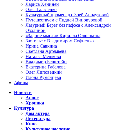
Лариса Хенинен
Олег Гальченко
Культурный променад с Зоей Арнаутовой
Путешествуем с Лидией Винокуровой
Лазурный Берег без пафоса с Александрой
Озолиной
«Задние мысли» Кирилла Олюшкина
Застолье с Владимиром Софиенко
Ирина Савкина
Светлана Артемьева
Наталья Мешкова
Владимир Берштейн
Екатерина Габалова
Олег Липовецкий
Илона Румянцева
Афиша
Новости
Анонс
Хроника
Культура
Дом актёра
Литература
Кино
Культурное наследие