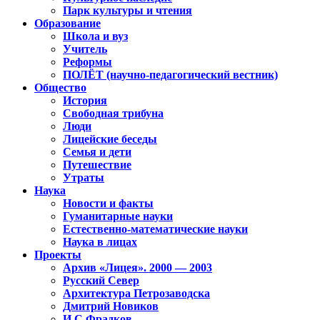
Парк культуры и чтения
Образование
Школа и вуз
Учитель
Реформы
ПОЛЁТ (научно-педагогический вестник)
Общество
История
Свободная трибуна
Люди
Лицейские беседы
Семья и дети
Путешествие
Утраты
Наука
Новости и факты
Гуманитарные науки
Естественно-математические науки
Наука в лицах
Проекты
Архив «Лицея». 2000 — 2003
Русский Север
Архитектура Петрозаводска
Дмитрий Новиков
И.С.Фрадков