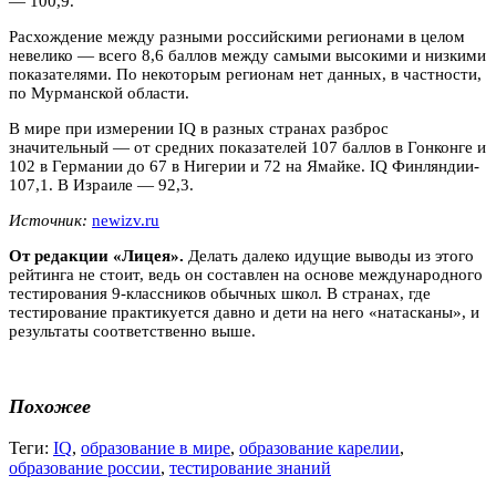
— 100,9.
Расхождение между разными российскими регионами в целом
невелико — всего 8,6 баллов между самыми высокими и низкими
показателями. По некоторым регионам нет данных, в частности,
по Мурманской области.
В мире при измерении IQ в разных странах разброс
значительный — от средних показателей 107 баллов в Гонконге и
102 в Германии до 67 в Нигерии и 72 на Ямайке. IQ Финляндии-
107,1. В Израиле — 92,3.
Источник:
newizv.ru
От редакции «Лицея».
Делать далеко идущие выводы из этого
рейтинга не стоит, ведь он составлен на основе международного
тестирования 9-классников обычных школ. В странах, где
тестирование практикуется давно и дети на него «натасканы», и
результаты соответственно выше.
Похожее
Теги:
IQ
,
образование в мире
,
образование карелии
,
образование россии
,
тестирование знаний