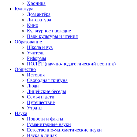
Хроника
Культура
Дом актёра
Литература
Кино
Культурное наследие
Парк культуры и чтения
Образование
Школа и вуз
Учитель
Реформы
ПОЛЁТ (научно-педагогический вестник)
Общество
История
Свободная трибуна
Люди
Лицейские беседы
Семья и дети
Путешествие
Утраты
Наука
Новости и факты
Гуманитарные науки
Естественно-математические науки
Наука в лицах