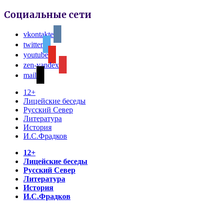
Социальные сети
vkontakte
twitter
youtube
zen-yandex
mail
12+
Лицейские беседы
Русский Север
Литература
История
И.С.Фрадков
12+
Лицейские беседы
Русский Север
Литература
История
И.С.Фрадков