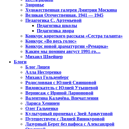
Здоровье
Художественная галерея Дмитрия Москина
Великая Отечественная. 1941 — 1945
Педагогика С. Артемьевой
Педагогика школы
Педагогика двора
Конкурс короткого рассказа «Сестра таланта»
Конкурс «Во весь голос»
Конкурс новой драматургии «Ремарка»
Каким мы помним август 1991-го…
Михаил Швейцер
Блоги
Блог Лицея
Алла Нестеренко
Михаил Гольденберг
Родословная с Юлией Свинцовой
Видоискатель с Юлией Утышевой
Вернисаж с Ириной Ларионовой
Валентина Калачёва. Впечатления
Лариса Хенинен
Олег Гальченко
Культурный променад с Зоей Арнаутовой
Путешествуем с Лидией Винокуровой
Лазурный Берег без пафоса с Александрой