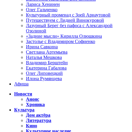
Лариса Хенинен
Олег Гальченко
Культурный променад с Зоей Арнаутовой
Путешествуем с Лидией Винокуровой
Лазурный Берег без пафоса с Александрой
Озолиной
«Задние мысли» Кирилла Олюшкина
Застолье с Владимиром Софиенко
Ирина Савкина
Светлана Артемьева
Наталья Мешкова
Владимир Берштейн
Екатерина Габалова
Олег Липовецкий
Илона Румянцева
Афиша
Новости
Анонс
Хроника
Культура
Дом актёра
Литература
Кино
Культурное наследие