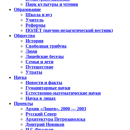
Парк культуры и чтения
Образование
Школа и вуз
Учитель
Реформы
ПОЛЁТ (научно-педагогический вестник)
Общество
История
Свободная трибуна
Люди
Лицейские беседы
Семья и дети
Путешествие
Утраты
Наука
Новости и факты
Гуманитарные науки
Естественно-математические науки
Наука в лицах
Проекты
Архив «Лицея». 2000 — 2003
Русский Север
Архитектура Петрозаводска
Дмитрий Новиков
И.С.Фрадков