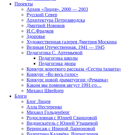
Проекты
Архив «Лицея». 2000 — 2003
Русский Север
Архитектура Петрозаводска
Дмитрий Новиков
И.С.Фрадков
Здоровье
Художественная галерея Дмитрия Москина
Великая Отечественная. 1941 — 1945
Педагогика С. Артемьевой
Педагогика школы
Педагогика двора
Конкурс короткого рассказа «Сестра таланта»
Конкурс «Во весь голос»
Конкурс новой драматургии «Ремарка»
Каким мы помним август 1991-го…
Михаил Швейцер
Блоги
Блог Лицея
Алла Нестеренко
Михаил Гольденберг
Родословная с Юлией Свинцовой
Видоискатель с Юлией Утышевой
Вернисаж с Ириной Ларионовой
Валентина Калачёва. Впечатления