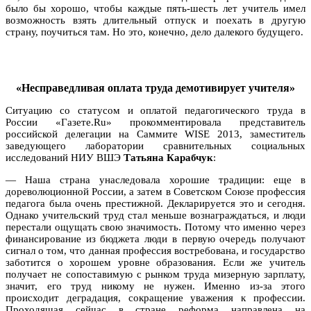
было бы хорошо, чтобы каждые пять-шесть лет учитель имел
возможность взять длительный отпуск и поехать в другую
страну, поучиться там. Но это, конечно, дело далекого будущего.
«Несправедливая оплата труда демотивирует учителя»
Ситуацию со статусом и оплатой педагогического труда в
России «Газете.Ru» прокомментировала представитель
российской делегации на Саммите WISE 2013, заместитель
заведующего лаборатории сравнительных социальных
исследований НИУ ВШЭ
Татьяна Карабчук
:
—
Наша страна унаследовала хорошие традиции: еще в
дореволюционной России, а затем в Советском Союзе профессия
педагога была очень престижной. Декларируется это и сегодня.
Однако учительский труд стал меньше вознаграждаться, и люди
перестали ощущать свою значимость. Потому что именно через
финансирование из бюджета люди в первую очередь получают
сигнал о том, что данная профессия востребована, и государство
заботится о хорошем уровне образования. Если же учитель
получает не сопоставимую с рынком труда мизерную зарплату,
значит, его труд никому не нужен. Именно из-за этого
происходит деградация, сокращение уважения к профессии.
Проходящая сейчас в стране реформа направлена на