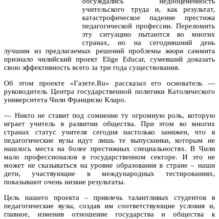
обсуждались недооцененность
учительского труда и, как результат,
катастрофическое падение престижа
педагогической профессии. Переломить
эту ситуацию пытаются во многих
странах, но на сегодняшний день
лучшим из предлагаемых решений проблемы жюри саммита
признало чилийский проект Elige Educar, сумевший доказать
свою эффективность всего за три года существования.
Об этом проекте «Газете.Ru» рассказал его основатель —
руководитель Центра государственной политики Католического
университета Чили Франциско Кларо.
— Никто не ставит под сомнение ту огромную роль, которую
играет учитель в развитии общества. При этом во многих
странах статус учителя сегодня настолько занижен, что в
педагогические вузы идут лишь те выпускники, которым не
нашлось места на более престижных специальностях. В Чили
мало профессионалов в государственном секторе. И это не
может не сказываться на уровне образования в стране – наши
дети, участвующие в международных тестированиях,
показывают очень низкие результаты.
Цель нашего проекта – привлечь талантливых студентов в
педагогические вузы, создав им соответствующие условия и,
главное, изменив отношение государства и общества к