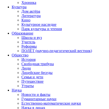
Хроника
Культура
Дом актёра
Литература
Кино
Культурное наследие
Парк культуры и чтения
Образование
Школа и вуз
Учитель
Реформы
ПОЛЁТ (научно-педагогический вестник)
Общество
История
Свободная трибуна
Люди
Лицейские беседы
Семья и дети
Путешествие
Утраты
Наука
Новости и факты
Гуманитарные науки
Естественно-математические науки
Наука в лицах