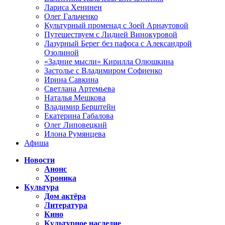
Лариса Хенинен
Олег Гальченко
Культурный променад с Зоей Арнаутовой
Путешествуем с Лидией Винокуровой
Лазурный Берег без пафоса с Александрой
Озолиной
«Задние мысли» Кирилла Олюшкина
Застолье с Владимиром Софиенко
Ирина Савкина
Светлана Артемьева
Наталья Мешкова
Владимир Берштейн
Екатерина Габалова
Олег Липовецкий
Илона Румянцева
Афиша
Новости
Анонс
Хроника
Культура
Дом актёра
Литература
Кино
Культурное наследие