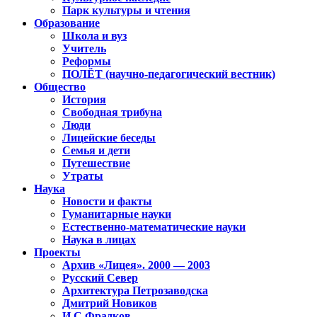
Парк культуры и чтения
Образование
Школа и вуз
Учитель
Реформы
ПОЛЁТ (научно-педагогический вестник)
Общество
История
Свободная трибуна
Люди
Лицейские беседы
Семья и дети
Путешествие
Утраты
Наука
Новости и факты
Гуманитарные науки
Естественно-математические науки
Наука в лицах
Проекты
Архив «Лицея». 2000 — 2003
Русский Север
Архитектура Петрозаводска
Дмитрий Новиков
И.С.Фрадков