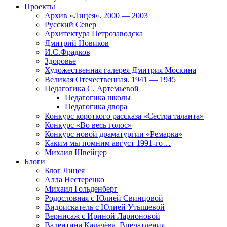
Проекты
Архив «Лицея». 2000 — 2003
Русский Север
Архитектура Петрозаводска
Дмитрий Новиков
И.С.Фрадков
Здоровье
Художественная галерея Дмитрия Москина
Великая Отечественная. 1941 — 1945
Педагогика С. Артемьевой
Педагогика школы
Педагогика двора
Конкурс короткого рассказа «Сестра таланта»
Конкурс «Во весь голос»
Конкурс новой драматургии «Ремарка»
Каким мы помним август 1991-го…
Михаил Швейцер
Блоги
Блог Лицея
Алла Нестеренко
Михаил Гольденберг
Родословная с Юлией Свинцовой
Видоискатель с Юлией Утышевой
Вернисаж с Ириной Ларионовой
Валентина Калачёва. Впечатления