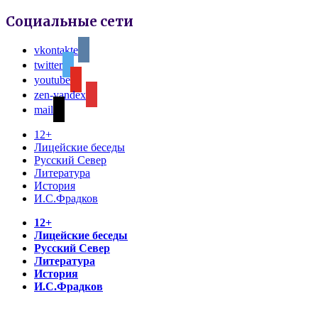
Социальные сети
vkontakte
twitter
youtube
zen-yandex
mail
12+
Лицейские беседы
Русский Север
Литература
История
И.С.Фрадков
12+
Лицейские беседы
Русский Север
Литература
История
И.С.Фрадков