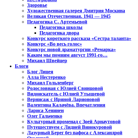
Здоровье
Художественная галерея Дмитрия Москина
Великая Отечественная. 1941 — 1945
Педагогика С. Артемьевой
Педагогика школы
Педагогика двора
Конкурс короткого рассказа «Сестра таланта»
Конкурс «Во весь голос»
Конкурс новой драматургии «Ремарка»
Каким мы помним август 1991-го…
Михаил Швейцер
Блоги
Блог Лицея
Алла Нестеренко
Михаил Гольденберг
Родословная с Юлией Свинцовой
Видоискатель с Юлией Утышевой
Вернисаж с Ириной Ларионовой
Валентина Калачёва. Впечатления
Лариса Хенинен
Олег Гальченко
Культурный променад с Зоей Арнаутовой
Путешествуем с Лидией Винокуровой
Лазурный Берег без пафоса с Александрой