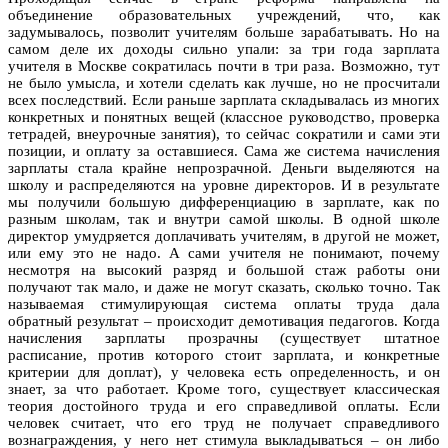
объединение образовательных учреждений, что, как
задумывалось, позволит учителям больше зарабатывать. Но на
самом деле их доходы сильно упали: за три года зарплата
учителя в Москве сократилась почти в три раза. Возможно, тут
не было умысла, и хотели сделать как лучше, но не просчитали
всех последствий. Если раньше зарплата складывалась из многих
конкретных и понятных вещей (классное руководство, проверка
тетрадей, внеурочные занятия), то сейчас сократили и сами эти
позиции, и оплату за оставшиеся. Сама же система начисления
зарплаты стала крайне непрозрачной. Деньги выделяются на
школу и распределяются на уровне директоров. И в результате
мы получили большую дифференциацию в зарплате, как по
разным школам, так и внутри самой школы. В одной школе
директор умудряется доплачивать учителям, в другой не может,
или ему это не надо. А сами учителя не понимают, почему
несмотря на высокий разряд и большой стаж работы они
получают так мало, и даже не могут сказать, сколько точно. Так
называемая стимулирующая система оплаты труда дала
обратный результат – происходит демотивация педагогов. Когда
начисления зарплаты прозрачны (существует штатное
расписание, против которого стоит зарплата, и конкретные
критерии для доплат), у человека есть определенность, и он
знает, за что работает. Кроме того, существует классическая
теория достойного труда и его справедливой оплаты. Если
человек считает, что его труд не получает справедливого
вознаграждения, у него нет стимула выкладываться – он либо