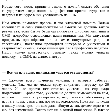
Кроме того, после принятия закона о полной оплате обучения
государством люди пошли в профессию: приток студентов в
педвузы и конкурс в них увеличились на 50%.
Нам очень помогает пресса, и это ключевой момент. Только
госаппарат и сами университеты не смогли бы достичь такого
результата, если бы не была организована широкая кампания в
СМИ, подробно освещающая наши инициативы. Мы запустили
программы про образование на самых популярных радио- и
телеканалах, постоянно проводятся интервью с учителями и
старшеклассниками, выбравшими для себя профессию педагога.
Нашу яркую контрастную рекламу также можно увидеть
повсюду – в СМИ, на улице, в метро.
— Все ли из ваших инициатив удастся осуществить?
— Сложнее всего поменять условия, в которых работает
учитель.
Так, мы не можем сразу сократить нагрузку до 20
часов. У нас просто нет столько учителей, их еще надо
подготовить. Кроме того, учитель не должен замыкаться на том,
что он получил в университете, надо менять обстановку –
изучать новые стратегии, новую методологию. Пока же, приходя
в школу после вуза, он всю дальнейшую жизнь делает одно и то
же, без изменений. Такого нет ни в одной профессии. В идеале