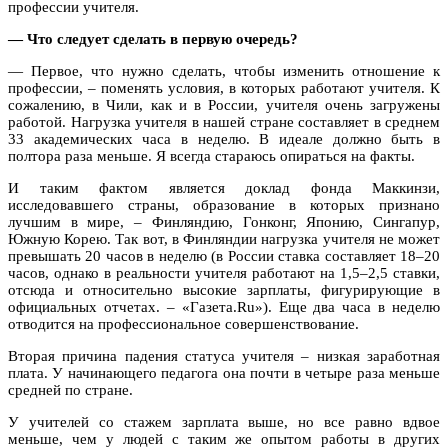
профессии учителя.
— Что следует сделать в первую очередь?
— Первое, что нужно сделать, чтобы изменить отношение к
профессии, – поменять условия, в которых работают учителя. К
сожалению, в Чили, как и в России, учителя очень загружены
работой. Нагрузка учителя в нашей стране составляет в среднем
33 академических часа в неделю. В идеале должно быть в
полтора раза меньше. Я всегда стараюсь опираться на факты.
И таким фактом является доклад фонда Маккинзи,
исследовавшего страны, образование в которых признано
лучшим в мире, – Финляндию, Гонконг, Японию, Сингапур,
Южную Корею. Так вот, в Финляндии нагрузка учителя не может
превышать 20 часов в неделю (в России ставка составляет 18–20
часов, однако в реальности учителя работают на 1,5–2,5 ставки,
отсюда и относительно высокие зарплаты, фигурирующие в
официальных отчетах. – «Газета.Ru»). Еще два часа в неделю
отводится на профессиональное совершенствование.
Вторая причина падения статуса учителя – низкая заработная
плата. У начинающего педагога она почти в четыре раза меньше
средней по стране.
У учителей со стажем зарплата выше, но все равно вдвое
меньше, чем у людей с таким же опытом работы в других