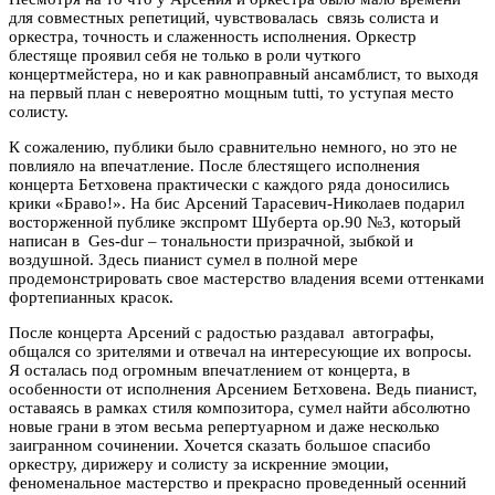
для совместных репетиций, чувствовалась связь солиста и
оркестра, точность и слаженность исполнения. Оркестр
блестяще проявил себя не только в роли чуткого
концертмейстера, но и как равноправный ансамблист, то выходя
на первый план с невероятно мощным tutti, то уступая место
солисту.
К сожалению, публики было сравнительно немного, но это не
повлияло на впечатление. После блестящего исполнения
концерта Бетховена практически с каждого ряда доносились
крики «Браво!». На бис Арсений Тарасевич-Николаев подарил
восторженной публике экспромт Шуберта ор.90 №3, который
написан в Ges-dur – тональности призрачной, зыбкой и
воздушной. Здесь пианист сумел в полной мере
продемонстрировать свое мастерство владения всеми оттенками
фортепианных красок.
После концерта Арсений с радостью раздавал автографы,
общался со зрителями и отвечал на интересующие их вопросы.
Я осталась под огромным впечатлением от концерта, в
особенности от исполнения Арсением Бетховена. Ведь пианист,
оставаясь в рамках стиля композитора, сумел найти абсолютно
новые грани в этом весьма репертуарном и даже несколько
заигранном сочинении. Хочется сказать большое спасибо
оркестру, дирижеру и солисту за искренние эмоции,
феноменальное мастерство и прекрасно проведенный осенний