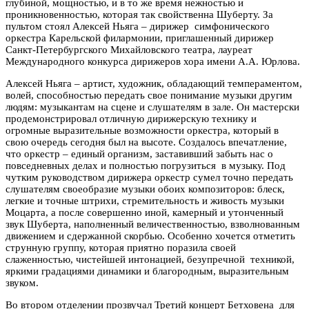
глубиной, мощностью, и в то же время нежностью и
проникновенностью, которая так свойственна Шуберту. За
пультом стоял Алексей Ньяга – дирижер симфонического
оркестра Карельской филармонии, приглашенный дирижер
Санкт-Петербургского Михайловского театра, лауреат
Международного конкурса дирижеров хора имени А.А. Юрлова.
Алексей Ньяга – артист, художник, обладающий темпераментом,
волей, способностью передать свое понимание музыки другим
людям: музыкантам на сцене и слушателям в зале. Он мастерски
продемонстрировал отличную дирижерскую технику и
огромные выразительные возможности оркестра, который в
свою очередь сегодня был на высоте. Создалось впечатление,
что оркестр – единый организм, заставивший забыть нас о
повседневных делах и полностью погрузиться в музыку. Под
чутким руководством дирижера оркестр сумел точно передать
слушателям своеобразие музыки обоих композиторов: блеск,
легкие и точные штрихи, стремительность и живость музыки
Моцарта, а после совершенно иной, камерный и утонченный
звук Шуберта, наполненный величественностью, взволнованным
движением и сдержанной скорбью. Особенно хочется отметить
струнную группу, которая приятно поразила своей
слаженностью, чистейшей интонацией, безупречной техникой,
яркими градациями динамики и благородным, выразительным
звуком.
Во втором отделении прозвучал Третий концерт Бетховена для