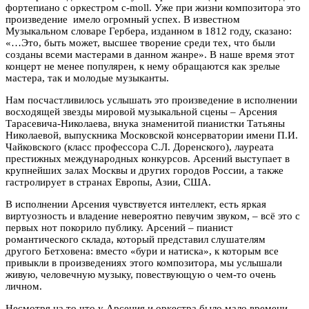
фортепиано с оркестром c-moll. Уже при жизни композитора это
произведение имело огромный успех. В известном
Музыкальном словаре Гербера, изданном в 1812 году, сказано:
«…Это, быть может, высшее творение среди тех, что были
созданы всеми мастерами в данном жанре». В наше время этот
концерт не менее популярен, к нему обращаются как зрелые
мастера, так и молодые музыканты.
Нам посчастливилось услышать это произведение в исполнении
восходящей звезды мировой музыкальной сцены – Арсения
Тарасевича-Николаева, внука знаменитой пианистки Татьяны
Николаевой, выпускника Московской консерватории имени П.И.
Чайковского (класс профессора С.Л. Доренского), лауреата
престижных международных конкурсов. Арсений выступает в
крупнейших залах Москвы и других городов России, а также
гастролирует в странах Европы, Азии, США.
В исполнении Арсения чувствуется интеллект, есть яркая
виртуозность и владение невероятно певучим звуком, – всё это с
первых нот покорило публику. Арсений – пианист
романтического склада, который представил слушателям
другого Бетховена: вместо «бури и натиска», к которым все
привыкли в произведениях этого композитора, мы услышали
живую, человечную музыку, повествующую о чем-то очень
личном.
Несмотря на то что у Арсения и оркестра было мало времени