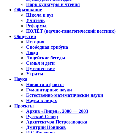
Парк культуры и чтения
Образование
Школа и вуз
Учитель
Реформы
ПОЛЁТ (научно-педагогический вестник)
Общество
История
Свободная трибуна
Люди
Лицейские беседы
Семья и дети
Путешествие
Утраты
Наука
Новости и факты
Гуманитарные науки
Естественно-математические науки
Наука в лицах
Проекты
Архив «Лицея». 2000 — 2003
Русский Север
Архитектура Петрозаводска
Дмитрий Новиков
И.С.Фрадков