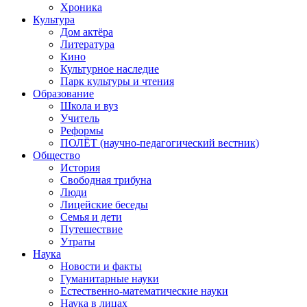
Хроника
Культура
Дом актёра
Литература
Кино
Культурное наследие
Парк культуры и чтения
Образование
Школа и вуз
Учитель
Реформы
ПОЛЁТ (научно-педагогический вестник)
Общество
История
Свободная трибуна
Люди
Лицейские беседы
Семья и дети
Путешествие
Утраты
Наука
Новости и факты
Гуманитарные науки
Естественно-математические науки
Наука в лицах