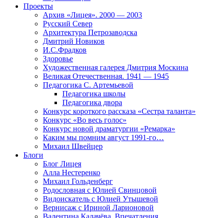
Проекты
Архив «Лицея». 2000 — 2003
Русский Север
Архитектура Петрозаводска
Дмитрий Новиков
И.С.Фрадков
Здоровье
Художественная галерея Дмитрия Москина
Великая Отечественная. 1941 — 1945
Педагогика С. Артемьевой
Педагогика школы
Педагогика двора
Конкурс короткого рассказа «Сестра таланта»
Конкурс «Во весь голос»
Конкурс новой драматургии «Ремарка»
Каким мы помним август 1991-го…
Михаил Швейцер
Блоги
Блог Лицея
Алла Нестеренко
Михаил Гольденберг
Родословная с Юлией Свинцовой
Видоискатель с Юлией Утышевой
Вернисаж с Ириной Ларионовой
Валентина Калачёва. Впечатления