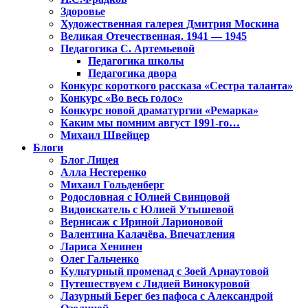
Здоровье
Художественная галерея Дмитрия Москина
Великая Отечественная. 1941 — 1945
Педагогика С. Артемьевой
Педагогика школы
Педагогика двора
Конкурс короткого рассказа «Сестра таланта»
Конкурс «Во весь голос»
Конкурс новой драматургии «Ремарка»
Каким мы помним август 1991-го…
Михаил Швейцер
Блоги
Блог Лицея
Алла Нестеренко
Михаил Гольденберг
Родословная с Юлией Свинцовой
Видоискатель с Юлией Утышевой
Вернисаж с Ириной Ларионовой
Валентина Калачёва. Впечатления
Лариса Хенинен
Олег Гальченко
Культурный променад с Зоей Арнаутовой
Путешествуем с Лидией Винокуровой
Лазурный Берег без пафоса с Александрой