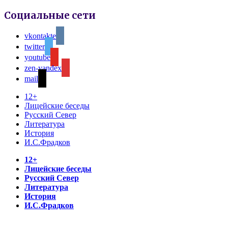
Социальные сети
vkontakte
twitter
youtube
zen-yandex
mail
12+
Лицейские беседы
Русский Север
Литература
История
И.С.Фрадков
12+
Лицейские беседы
Русский Север
Литература
История
И.С.Фрадков