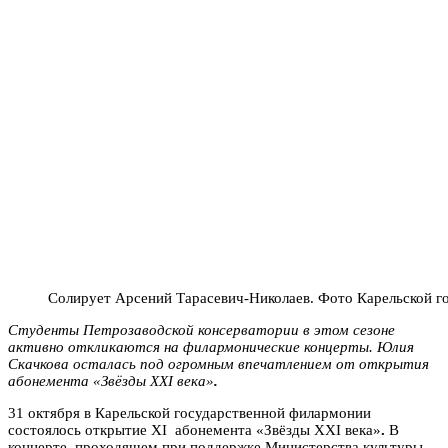
Солирует Арсений Тарасевич-Николаев. Фото Карельской 
Студенты Петрозаводской консерватории в этом сезоне
активно откликаются на филармонические концерты. Юлия
Скачкова осталась под огромным впечатлением от открытия
абонемента «Звёзды XXI века»
.
31 октября в Карельской государственной филармонии
состоялось открытие XI абонемента «Звёзды XXI века»
.
В
концерте, проходящем при поддержке Министерства культуры