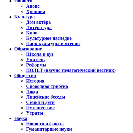
Новости
Анонс
Хроника
Культура
Дом актёра
Литература
Кино
Культурное наследие
Парк культуры и чтения
Образование
Школа и вуз
Учитель
Реформы
ПОЛЁТ (научно-педагогический вестник)
Общество
История
Свободная трибуна
Люди
Лицейские беседы
Семья и дети
Путешествие
Утраты
Наука
Новости и факты
Гуманитарные науки