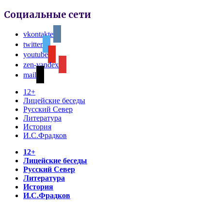
Социальные сети
vkontakte
twitter
youtube
zen-yandex
mail
12+
Лицейские беседы
Русский Север
Литература
История
И.С.Фрадков
12+
Лицейские беседы
Русский Север
Литература
История
И.С.Фрадков