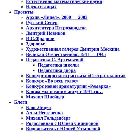
Естественно-математические науки
Наука в лицах
Проекты
Архив «Лицея». 2000 — 2003
Русский Север
Архитектура Петрозаводска
Дмитрий Новиков
И.С.Фрадков
Здоровье
Художественная галерея Дмитрия Москина
Великая Отечественная. 1941 — 1945
Педагогика С. Артемьевой
Педагогика школы
Педагогика двора
Конкурс короткого рассказа «Сестра таланта»
Конкурс «Во весь голос»
Конкурс новой драматургии «Ремарка»
Каким мы помним август 1991-го…
Михаил Швейцер
Блоги
Блог Лицея
Алла Нестеренко
Михаил Гольденберг
Родословная с Юлией Свинцовой
Видоискатель с Юлией Утышевой