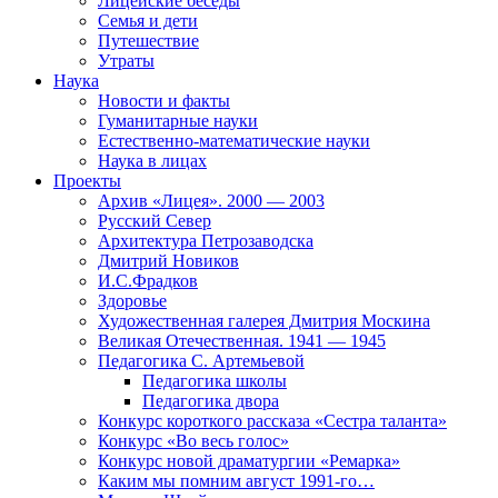
Лицейские беседы
Семья и дети
Путешествие
Утраты
Наука
Новости и факты
Гуманитарные науки
Естественно-математические науки
Наука в лицах
Проекты
Архив «Лицея». 2000 — 2003
Русский Север
Архитектура Петрозаводска
Дмитрий Новиков
И.С.Фрадков
Здоровье
Художественная галерея Дмитрия Москина
Великая Отечественная. 1941 — 1945
Педагогика С. Артемьевой
Педагогика школы
Педагогика двора
Конкурс короткого рассказа «Сестра таланта»
Конкурс «Во весь голос»
Конкурс новой драматургии «Ремарка»
Каким мы помним август 1991-го…