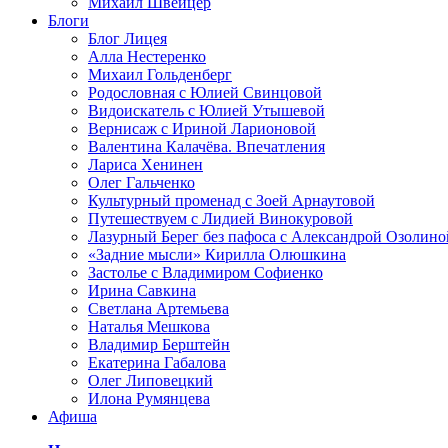
Михаил Швейцер
Блоги
Блог Лицея
Алла Нестеренко
Михаил Гольденберг
Родословная с Юлией Свинцовой
Видоискатель с Юлией Утышевой
Вернисаж с Ириной Ларионовой
Валентина Калачёва. Впечатления
Лариса Хенинен
Олег Гальченко
Культурный променад с Зоей Арнаутовой
Путешествуем с Лидией Винокуровой
Лазурный Берег без пафоса с Александрой Озолино
«Задние мысли» Кирилла Олюшкина
Застолье с Владимиром Софиенко
Ирина Савкина
Светлана Артемьева
Наталья Мешкова
Владимир Берштейн
Екатерина Габалова
Олег Липовецкий
Илона Румянцева
Афиша