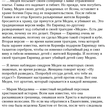
— …Медея посылает своей сопернице Главке отравленное
платье. Главка его надевает и гибнет. Но прежде, чем погубить
Главку, Медея своих детей, рожденных от Ясона, оставляет в
храме богини Геры под ее покровительством. После гибели
Главки и ее отца Креонта разъяренные жители Коринфа
бросаются к храму, где прячутся дети Медеи, и убивают их. Это
традиционная версия мифа. Но Еврипид по-другому
разворачивает ход событий в своей трагедии «Медея». Есть две
версии, почему он это делает. Первая — Еврипид очень не
любил женщин, поэтому он сделал Медею такой стервой в кубе.
Вторая версия — во время написания трагедии, тема которой
была заранее известна, жители Коринфа подарили Еврипиду пять
талантов серебром, чтобы он изменил событийный ряд и снял
вину в гибели невинных детей с жителей Коринфа. И поэтому в
своей трагедии Еврипид делает убийцей детей саму Медею.
— Я лично наблюдаю синдром Медеи на некоторых своих
знакомых, во время развода. Женщина говорит мужу: «Ну
попробуй разведись. Попробуй отсуди детей, кто тебе их
отдаст?» Начинают настраивать детей против отца. Вот она
Медея, тот архетип, который скрывается в каждой женщине.
— Мария Магдалина — известный медийный персонаж
христианской истории. Всем нам известно, что она
раскаявшаяся грешница, омывшая ноги Христа и вытершая их
своими волосами. Но если мы обратимся к Евангелиям, увидим,
что она была исцелена Христом от бесов, после чего следовала