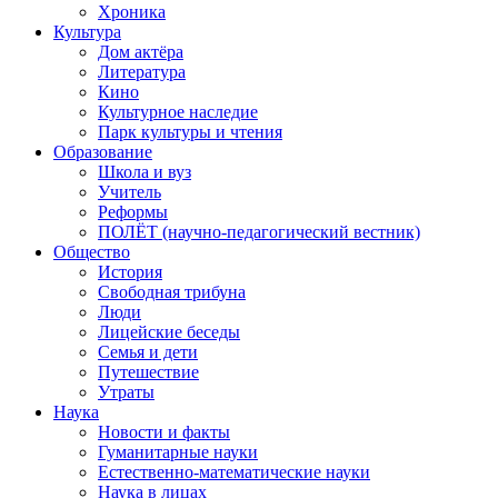
Хроника
Культура
Дом актёра
Литература
Кино
Культурное наследие
Парк культуры и чтения
Образование
Школа и вуз
Учитель
Реформы
ПОЛЁТ (научно-педагогический вестник)
Общество
История
Свободная трибуна
Люди
Лицейские беседы
Семья и дети
Путешествие
Утраты
Наука
Новости и факты
Гуманитарные науки
Естественно-математические науки
Наука в лицах