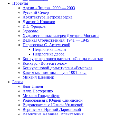
Проекты
Архив «Лицея». 2000 — 2003
Русский Север
Архитектура Петрозаводска
Дмитрий Новиков
И.С.Фрадков
Здоровье
Художественная галерея Дмитрия Москина
Великая Отечественная. 1941 — 1945
Педагогика С. Артемьевой
Педагогика школы
Педагогика двора
Конкурс короткого рассказа «Сестра таланта»
Конкурс «Во весь голос»
Конкурс новой драматургии «Ремарка»
Каким мы помним август 1991-го…
Михаил Швейцер
Блоги
Блог Лицея
Алла Нестеренко
Михаил Гольденберг
Родословная с Юлией Свинцовой
Видоискатель с Юлией Утышевой
Вернисаж с Ириной Ларионовой
Валентина Калачёва. Впечатления