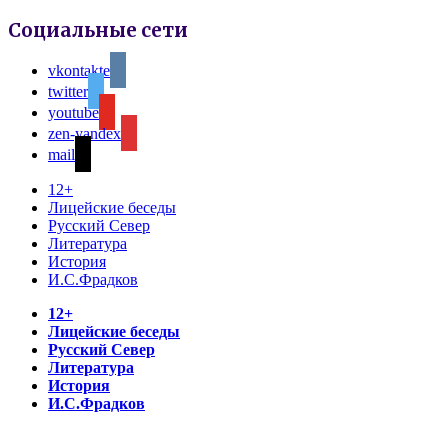
Социальные сети
vkontakte
twitter
youtube
zen-yandex
mail
12+
Лицейские беседы
Русский Север
Литература
История
И.С.Фрадков
12+
Лицейские беседы
Русский Север
Литература
История
И.С.Фрадков