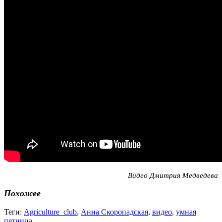
Видео Дмитрия Медведева
Похожее
Теги:
Agriculture_club
,
Анна Скоропадская
,
видео
,
умная
пятница