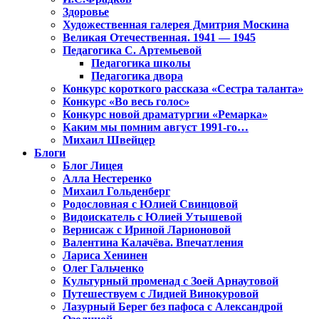
Здоровье
Художественная галерея Дмитрия Москина
Великая Отечественная. 1941 — 1945
Педагогика С. Артемьевой
Педагогика школы
Педагогика двора
Конкурс короткого рассказа «Сестра таланта»
Конкурс «Во весь голос»
Конкурс новой драматургии «Ремарка»
Каким мы помним август 1991-го…
Михаил Швейцер
Блоги
Блог Лицея
Алла Нестеренко
Михаил Гольденберг
Родословная с Юлией Свинцовой
Видоискатель с Юлией Утышевой
Вернисаж с Ириной Ларионовой
Валентина Калачёва. Впечатления
Лариса Хенинен
Олег Гальченко
Культурный променад с Зоей Арнаутовой
Путешествуем с Лидией Винокуровой
Лазурный Берег без пафоса с Александрой