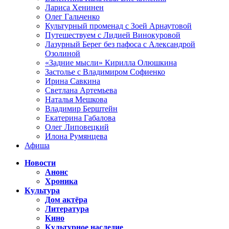
Лариса Хенинен
Олег Гальченко
Культурный променад с Зоей Арнаутовой
Путешествуем с Лидией Винокуровой
Лазурный Берег без пафоса с Александрой
Озолиной
«Задние мысли» Кирилла Олюшкина
Застолье с Владимиром Софиенко
Ирина Савкина
Светлана Артемьева
Наталья Мешкова
Владимир Берштейн
Екатерина Габалова
Олег Липовецкий
Илона Румянцева
Афиша
Новости
Анонс
Хроника
Культура
Дом актёра
Литература
Кино
Культурное наследие