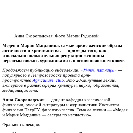
Анна Скоропадская. Фото Марии Гудковой
Медея и Мария Магдалина, самые яркие женские образы
античности и христианства, — примеры того, как
изначально положительная репутация женщины
переосмыслялась художниками в противоположном ключе
.
Продолжаем публикацию видеолекций
«Умной пятницы»
—
популярного в Петрозаводске проекта арт-
пространства
Agriculture_club
. Это 20-минутные лекции
экспертов в разных сферах культуры, науки, образования,
медицины, жизни.
Анна Скоропадская
— доцент кафедры классической
филологии, русской литературы и журналистики Института
филологии ПетрГУ, филолог-классик. Тема ее лекции — «Медея
и Мария Магдалина — сестры по несчастью».
Фрагменты лекции: