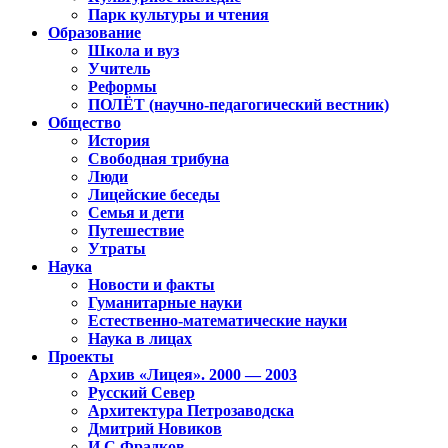
Парк культуры и чтения
Образование
Школа и вуз
Учитель
Реформы
ПОЛЁТ (научно-педагогический вестник)
Общество
История
Свободная трибуна
Люди
Лицейские беседы
Семья и дети
Путешествие
Утраты
Наука
Новости и факты
Гуманитарные науки
Естественно-математические науки
Наука в лицах
Проекты
Архив «Лицея». 2000 — 2003
Русский Север
Архитектура Петрозаводска
Дмитрий Новиков
И.С.Фрадков