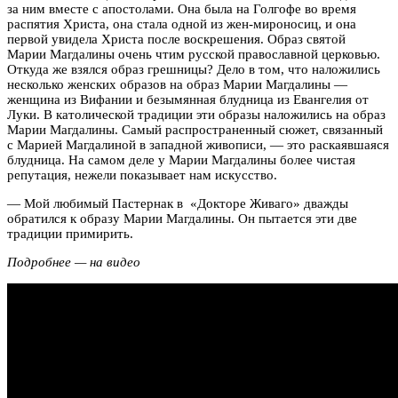
за ним вместе с апостолами. Она была на Голгофе во время
распятия Христа, она стала одной из жен-мироносиц, и она
первой увидела Христа после воскрешения. Образ святой
Марии Магдалины очень чтим русской православной церковью.
Откуда же взялся образ грешницы? Дело в том, что наложились
несколько женских образов на образ Марии Магдалины —
женщина из Вифании и безымянная блудница из Евангелия от
Луки. В католической традиции эти образы наложились на образ
Марии Магдалины. Самый распространенный сюжет, связанный
с Марией Магдалиной в западной живописи, — это раскаявшаяся
блудница. На самом деле у Марии Магдалины более чистая
репутация, нежели показывает нам искусство.
— Мой любимый Пастернак в «Докторе Живаго» дважды
обратился к образу Марии Магдалины. Он пытается эти две
традиции примирить.
Подробнее — на видео