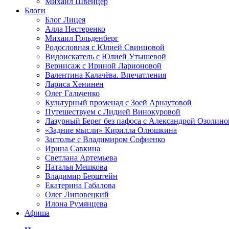
Михаил Швейцер
Блоги
Блог Лицея
Алла Нестеренко
Михаил Гольденберг
Родословная с Юлией Свинцовой
Видоискатель с Юлией Утышевой
Вернисаж с Ириной Ларионовой
Валентина Калачёва. Впечатления
Лариса Хенинен
Олег Гальченко
Культурный променад с Зоей Арнаутовой
Путешествуем с Лидией Винокуровой
Лазурный Берег без пафоса с Александрой Озолино
«Задние мысли» Кирилла Олюшкина
Застолье с Владимиром Софиенко
Ирина Савкина
Светлана Артемьева
Наталья Мешкова
Владимир Берштейн
Екатерина Габалова
Олег Липовецкий
Илона Румянцева
Афиша