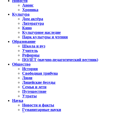
Новости
Анонс
Хроника
Культура
Дом актёра
Литература
Кино
Культурное наследие
Парк культуры и чтения
Образование
Школа и вуз
Учитель
Реформы
ПОЛЁТ (научно-педагогический вестник)
Общество
История
Свободная трибуна
Люди
Лицейские беседы
Семья и дети
Путешествие
Утраты
Наука
Новости и факты
Гуманитарные науки