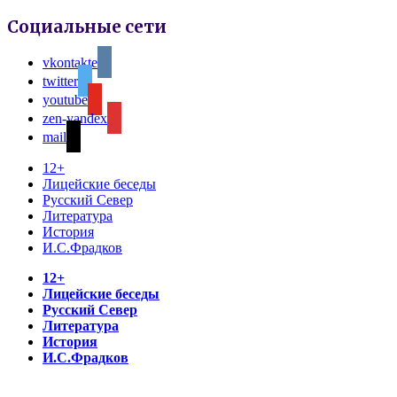
Социальные сети
vkontakte
twitter
youtube
zen-yandex
mail
12+
Лицейские беседы
Русский Север
Литература
История
И.С.Фрадков
12+
Лицейские беседы
Русский Север
Литература
История
И.С.Фрадков