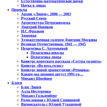
Естественно-математические науки
Наука в лицах
Проекты
Архив «Лицея». 2000 — 2003
Русский Север
Архитектура Петрозаводска
Дмитрий Новиков
И.С.Фрадков
Здоровье
Художественная галерея Дмитрия Москина
Великая Отечественная. 1941 — 1945
Педагогика С. Артемьевой
Педагогика школы
Педагогика двора
Конкурс короткого рассказа «Сестра таланта»
Конкурс «Во весь голос»
Конкурс новой драматургии «Ремарка»
Каким мы помним август 1991-го…
Михаил Швейцер
Блоги
Блог Лицея
Алла Нестеренко
Михаил Гольденберг
Родословная с Юлией Свинцовой
Видоискатель с Юлией Утышевой