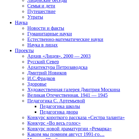
Лицейские беседы
Семья и дети
Путешествие
Утраты
Наука
Новости и факты
Гуманитарные науки
Естественно-математические науки
Наука в лицах
Проекты
Архив «Лицея». 2000 — 2003
Русский Север
Архитектура Петрозаводска
Дмитрий Новиков
И.С.Фрадков
Здоровье
Художественная галерея Дмитрия Москина
Великая Отечественная. 1941 — 1945
Педагогика С. Артемьевой
Педагогика школы
Педагогика двора
Конкурс короткого рассказа «Сестра таланта»
Конкурс «Во весь голос»
Конкурс новой драматургии «Ремарка»
Каким мы помним август 1991-го…