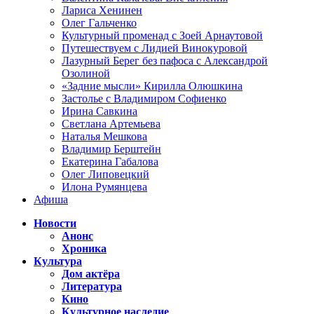
Лариса Хенинен
Олег Гальченко
Культурный променад с Зоей Арнаутовой
Путешествуем с Лидией Винокуровой
Лазурный Берег без пафоса с Александрой
Озолиной
«Задние мысли» Кирилла Олюшкина
Застолье с Владимиром Софиенко
Ирина Савкина
Светлана Артемьева
Наталья Мешкова
Владимир Берштейн
Екатерина Габалова
Олег Липовецкий
Илона Румянцева
Афиша
Новости
Анонс
Хроника
Культура
Дом актёра
Литература
Кино
Культурное наследие