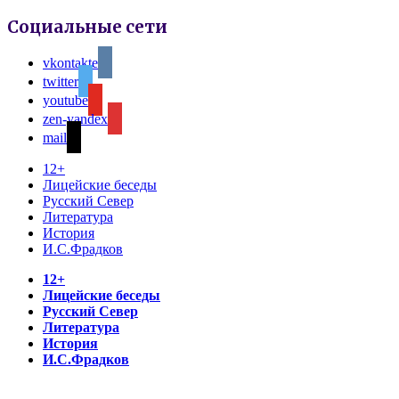
Социальные сети
vkontakte
twitter
youtube
zen-yandex
mail
12+
Лицейские беседы
Русский Север
Литература
История
И.С.Фрадков
12+
Лицейские беседы
Русский Север
Литература
История
И.С.Фрадков