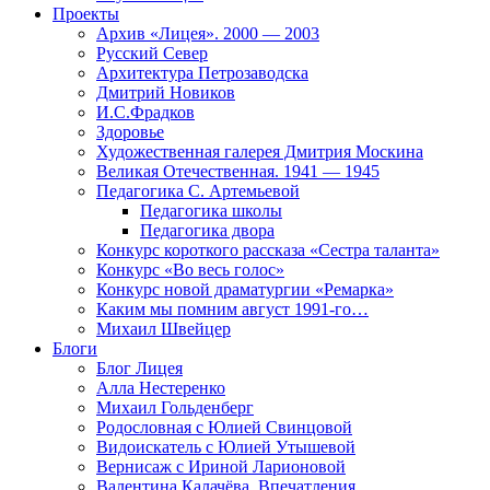
Проекты
Архив «Лицея». 2000 — 2003
Русский Север
Архитектура Петрозаводска
Дмитрий Новиков
И.С.Фрадков
Здоровье
Художественная галерея Дмитрия Москина
Великая Отечественная. 1941 — 1945
Педагогика С. Артемьевой
Педагогика школы
Педагогика двора
Конкурс короткого рассказа «Сестра таланта»
Конкурс «Во весь голос»
Конкурс новой драматургии «Ремарка»
Каким мы помним август 1991-го…
Михаил Швейцер
Блоги
Блог Лицея
Алла Нестеренко
Михаил Гольденберг
Родословная с Юлией Свинцовой
Видоискатель с Юлией Утышевой
Вернисаж с Ириной Ларионовой
Валентина Калачёва. Впечатления