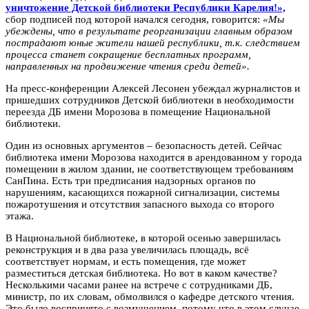
уничтожение Детской библиотеки Республики Карелия!»,
сбор подписей под которой начался сегодня,
говорится:
«Мы
убеждены, что в результате реорганизации главным образом
пострадают юные жители нашей республики, т.к. следствием
процесса станет сокращение бесплатных программ,
направленных на продвижение чтения среди детей».
На пресс-конференции Алексей Лесонен убеждал журналистов и
пришедших сотрудников Детской библиотеки в необходимости
переезда ДБ имени Морозова в помещение Национальной
библиотеки.
Один из основных аргументов – безопасность детей. Сейчас
библиотека имени Морозова находится в арендованном у города
помещении в жилом здании, не соответствующем требованиям
СанПина. Есть три предписания надзорных органов по
нарушениям, касающихся пожарной сигнализации, системы
пожаротушения и отсутствия запасного выхода со второго
этажа.
В Национальной библиотеке, в которой осенью завершилась
реконструкция и в два раза увеличилась площадь, всё
соответствует нормам, и есть помещения, где может
разместиться детская библиотека. Но вот в каком качестве?
Несколькими часами ранее на встрече с сотрудниками ДБ,
министр, по их словам, обмолвился о кафедре детского чтения.
Это было воспринято с возмущением, потому что в этом случае