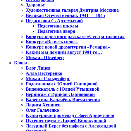
Здоровье
Художественная галерея Дмитрия Москина
Великая Отечественная. 1941 — 1945
Педагогика С. Артемьевой
Педагогика школы
Педагогика двора
Конкурс короткого рассказа «Сестра таланта»
Конкурс «Во весь голос»
Конкурс новой драматургии «Ремарка»
Каким мы помним август 1991-го…
Михаил Швейцер
Блоги
Блог Лицея
Алла Нестеренко
Михаил Гольденберг
Родословная с Юлией Свинцовой
Видоискатель с Юлией Утышевой
Вернисаж с Ириной Ларионовой
Валентина Калачёва. Впечатления
Лариса Хенинен
Олег Гальченко
Культурный променад с Зоей Арнаутовой
Путешествуем с Лидией Винокуровой
Лазурный Берег без пафоса с Александрой