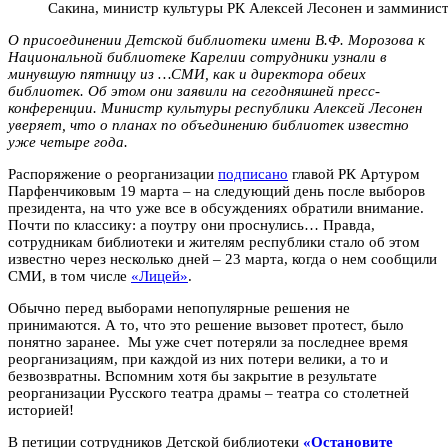
Сакина, министр культуры РК Алексей Лесонен и замминист
О присоединении Детской библиотеки имени В.Ф. Морозова к
Национальной библиотеке Карелии сотрудники узнали в
минувшую пятницу из …СМИ, как и директора обеих
библиотек. Об этом они заявили на сегодняшней пресс-
конференции. Министр культуры республики Алексей Лесонен
уверяет, что о планах по объединению библиотек известно
уже четыре года.
Распоряжение о реорганизации
подписано
главой РК Артуром
Парфенчиковым 19 марта – на следующий день после выборов
президента, на что уже все в обсуждениях обратили внимание.
Почти по классику: а поутру они проснулись… Правда,
сотрудникам библиотеки и жителям республики стало об этом
известно через несколько дней – 23 марта, когда о нем сообщили
СМИ, в том числе
«Лицей»
.
Обычно перед выборами непопулярные решения не
принимаются. А то, что это решение вызовет протест, было
понятно заранее. Мы уже счет потеряли за последнее время
реорганизациям, при каждой из них потери велики, а то и
безвозвратны. Вспомним хотя бы закрытие в результате
реорганизации Русского театра драмы – театра со столетней
историей!
В петиции сотрудников Детской библиотеки
«Остановите