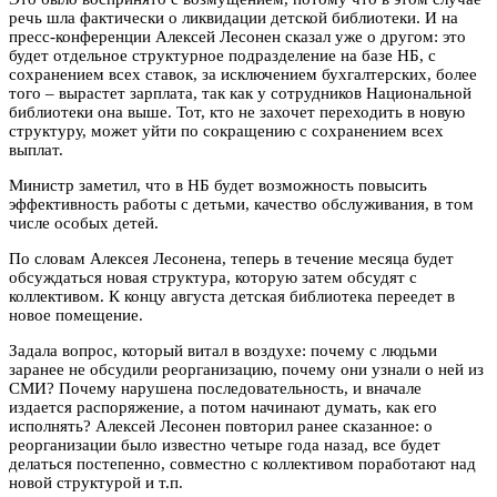
речь шла фактически о ликвидации детской библиотеки. И на
пресс-конференции Алексей Лесонен сказал уже о другом: это
будет отдельное структурное подразделение на базе НБ, с
сохранением всех ставок, за исключением бухгалтерских, более
того – вырастет зарплата, так как у сотрудников Национальной
библиотеки она выше. Тот, кто не захочет переходить в новую
структуру, может уйти по сокращению с сохранением всех
выплат.
Министр заметил, что в НБ будет возможность повысить
эффективность работы с детьми, качество обслуживания, в том
числе особых детей.
По словам Алексея Лесонена, теперь в течение месяца будет
обсуждаться новая структура, которую затем обсудят с
коллективом. К концу августа детская библиотека переедет в
новое помещение.
Задала вопрос, который витал в воздухе: почему с людьми
заранее не обсудили реорганизацию, почему они узнали о ней из
СМИ? Почему нарушена последовательность, и вначале
издается распоряжение, а потом начинают думать, как его
исполнять? Алексей Лесонен повторил ранее сказанное: о
реорганизации было известно четыре года назад, все будет
делаться постепенно, совместно с коллективом поработают над
новой структурой и т.п.