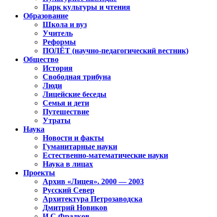
Парк культуры и чтения
Образование
Школа и вуз
Учитель
Реформы
ПОЛЁТ (научно-педагогический вестник)
Общество
История
Свободная трибуна
Люди
Лицейские беседы
Семья и дети
Путешествие
Утраты
Наука
Новости и факты
Гуманитарные науки
Естественно-математические науки
Наука в лицах
Проекты
Архив «Лицея». 2000 — 2003
Русский Север
Архитектура Петрозаводска
Дмитрий Новиков
И.С.Фрадков