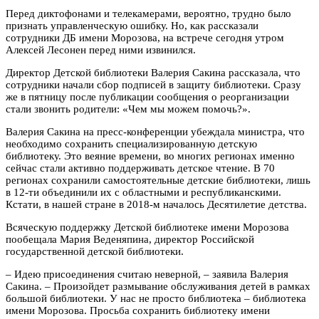
Перед диктофонами и телекамерами, вероятно, трудно было
признать управленческую ошибку. Но, как рассказали
сотрудники ДБ имени Морозова, на встрече сегодня утром
Алексей Лесонен перед ними извинился.
Директор Детской библиотеки Валерия Сакина рассказала, что
сотрудники начали сбор подписей в защиту библиотеки. Сразу
же в пятницу после публикации сообщения о реорганизации
стали звонить родители: «Чем мы можем помочь?».
Валерия Сакина на пресс-конференции убеждала министра, что
необходимо сохранить специализированную детскую
библиотеку. Это веяние времени, во многих регионах именно
сейчас стали активно поддерживать детское чтение. В 70
регионах сохранили самостоятельные детские библиотеки, лишь
в 12-ти объединили их с областными и республиканскими.
Кстати, в нашей стране в 2018-м началось Десятилетие детства.
Всяческую поддержку Детской библиотеке имени Морозова
пообещала Мария Веденяпина, директор Российской
государственной детской библиотеки.
– Идею присоединения считаю неверной, – заявила Валерия
Сакина. – Произойдет размывание обслуживания детей в рамках
большой библиотеки. У нас не просто библиотека – библиотека
имени Морозова. Просьба сохранить библиотеку имени