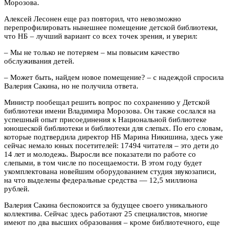
Морозова.
Алексей Лесонен еще раз повторил, что невозможно
перепрофилировать нынешнее помещение детской библиотеки,
что НБ – лучший вариант со всех точек зрения, и уверил:
– Мы не только не потеряем – мы повысим качество
обслуживания детей.
– Может быть, найдем новое помещение? – с надеждой спросила
Валерия Сакина, но не получила ответа.
Министр пообещал решить вопрос по сохранению у Детской
библиотеки имени Владимира Морозова. Он также сослался на
успешный опыт присоединения к Национальной библиотеке
юношеской библиотеки и библиотеки для слепых. По его словам,
которые подтвердила директор НБ Марина Никишина, здесь уже
сейчас немало юных посетителей: 17494 читателя – это дети до
14 лет и молодежь. Выросли все показатели по работе со
слепыми, в том числе по посещаемости. В этом году будет
укомплектована новейшим оборудованием студия звукозаписи,
на что выделены федеральные средства — 12,5 миллиона
рублей.
Валерия Сакина беспокоится за будущее своего уникального
коллектива. Сейчас здесь работают 25 специалистов, многие
имеют по два высших образования – кроме библиотечного, еще