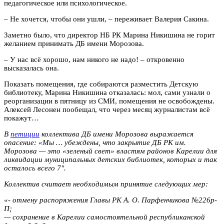
педагогическое или психологическое.
– Не хочется, чтобы они ушли, – переживает Валерия Сакина.
Заметно было, что директор НБ РК Марина Никишина не горит
желанием принимать ДБ имени Морозова.
– У нас всё хорошо, нам никого не надо! – откровенно
высказалась она.
Показать помещения, где собираются разместить Детскую
библиотеку, Марина Никишина отказалась: мол, сами узнали о
реорганизации в пятницу из СМИ, помещения не освобождены.
Алексей Лесонен пообещал, что через месяц журналистам всё
покажут…
В
петиции
коллектива ДБ имени Морозова выражается
опасение: «Мы … убеждены, что закрытие ДБ РК им.
Морозова — это «зеленый свет» властям районов Карелии для
ликвидации муниципальных детских библиотек, которых и так
осталось всего 7″.
Коллектив считает необходимым принятие следующих мер:
«- отмену распоряжения Главы РК А. О. Парфенчикова №226р-
П;
— сохранение в Карелии самостоятельной республиканской