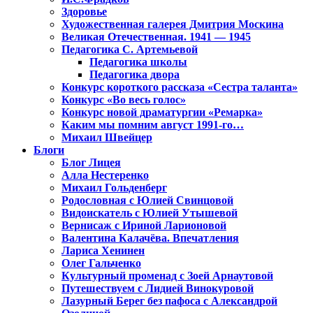
Здоровье
Художественная галерея Дмитрия Москина
Великая Отечественная. 1941 — 1945
Педагогика С. Артемьевой
Педагогика школы
Педагогика двора
Конкурс короткого рассказа «Сестра таланта»
Конкурс «Во весь голос»
Конкурс новой драматургии «Ремарка»
Каким мы помним август 1991-го…
Михаил Швейцер
Блоги
Блог Лицея
Алла Нестеренко
Михаил Гольденберг
Родословная с Юлией Свинцовой
Видоискатель с Юлией Утышевой
Вернисаж с Ириной Ларионовой
Валентина Калачёва. Впечатления
Лариса Хенинен
Олег Гальченко
Культурный променад с Зоей Арнаутовой
Путешествуем с Лидией Винокуровой
Лазурный Берег без пафоса с Александрой