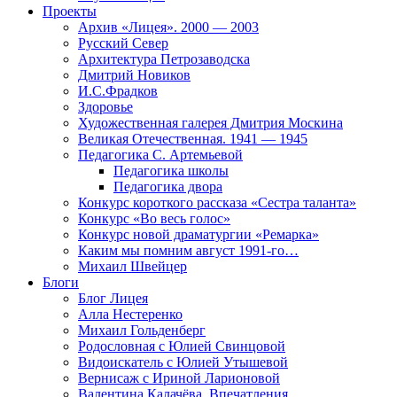
Проекты
Архив «Лицея». 2000 — 2003
Русский Север
Архитектура Петрозаводска
Дмитрий Новиков
И.С.Фрадков
Здоровье
Художественная галерея Дмитрия Москина
Великая Отечественная. 1941 — 1945
Педагогика С. Артемьевой
Педагогика школы
Педагогика двора
Конкурс короткого рассказа «Сестра таланта»
Конкурс «Во весь голос»
Конкурс новой драматургии «Ремарка»
Каким мы помним август 1991-го…
Михаил Швейцер
Блоги
Блог Лицея
Алла Нестеренко
Михаил Гольденберг
Родословная с Юлией Свинцовой
Видоискатель с Юлией Утышевой
Вернисаж с Ириной Ларионовой
Валентина Калачёва. Впечатления