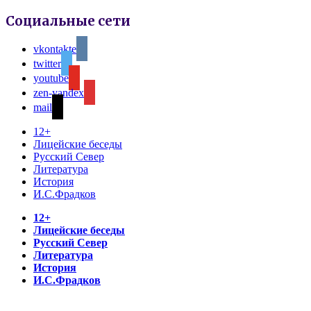
Социальные сети
vkontakte
twitter
youtube
zen-yandex
mail
12+
Лицейские беседы
Русский Север
Литература
История
И.С.Фрадков
12+
Лицейские беседы
Русский Север
Литература
История
И.С.Фрадков