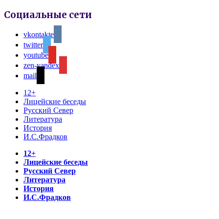
Социальные сети
vkontakte
twitter
youtube
zen-yandex
mail
12+
Лицейские беседы
Русский Север
Литература
История
И.С.Фрадков
12+
Лицейские беседы
Русский Север
Литература
История
И.С.Фрадков