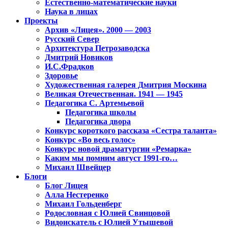
Естественно-математические науки
Наука в лицах
Проекты
Архив «Лицея». 2000 — 2003
Русский Север
Архитектура Петрозаводска
Дмитрий Новиков
И.С.Фрадков
Здоровье
Художественная галерея Дмитрия Москина
Великая Отечественная. 1941 — 1945
Педагогика С. Артемьевой
Педагогика школы
Педагогика двора
Конкурс короткого рассказа «Сестра таланта»
Конкурс «Во весь голос»
Конкурс новой драматургии «Ремарка»
Каким мы помним август 1991-го…
Михаил Швейцер
Блоги
Блог Лицея
Алла Нестеренко
Михаил Гольденберг
Родословная с Юлией Свинцовой
Видоискатель с Юлией Утышевой