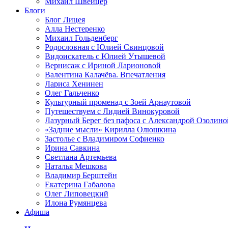
Михаил Швейцер
Блоги
Блог Лицея
Алла Нестеренко
Михаил Гольденберг
Родословная с Юлией Свинцовой
Видоискатель с Юлией Утышевой
Вернисаж с Ириной Ларионовой
Валентина Калачёва. Впечатления
Лариса Хенинен
Олег Гальченко
Культурный променад с Зоей Арнаутовой
Путешествуем с Лидией Винокуровой
Лазурный Берег без пафоса с Александрой Озолино
«Задние мысли» Кирилла Олюшкина
Застолье с Владимиром Софиенко
Ирина Савкина
Светлана Артемьева
Наталья Мешкова
Владимир Берштейн
Екатерина Габалова
Олег Липовецкий
Илона Румянцева
Афиша