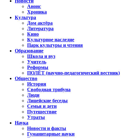
Новости
Анонс
Хроника
Культура
Дом актёра
Литература
Кино
Культурное наследие
Парк культуры и чтения
Образование
Школа и вуз
Учитель
Реформы
ПОЛЁТ (научно-педагогический вестник)
Общество
История
Свободная трибуна
Люди
Лицейские беседы
Семья и дети
Путешествие
Утраты
Наука
Новости и факты
Гуманитарные науки