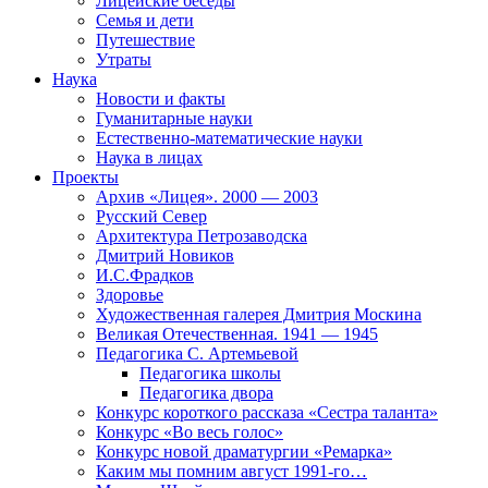
Лицейские беседы
Семья и дети
Путешествие
Утраты
Наука
Новости и факты
Гуманитарные науки
Естественно-математические науки
Наука в лицах
Проекты
Архив «Лицея». 2000 — 2003
Русский Север
Архитектура Петрозаводска
Дмитрий Новиков
И.С.Фрадков
Здоровье
Художественная галерея Дмитрия Москина
Великая Отечественная. 1941 — 1945
Педагогика С. Артемьевой
Педагогика школы
Педагогика двора
Конкурс короткого рассказа «Сестра таланта»
Конкурс «Во весь голос»
Конкурс новой драматургии «Ремарка»
Каким мы помним август 1991-го…