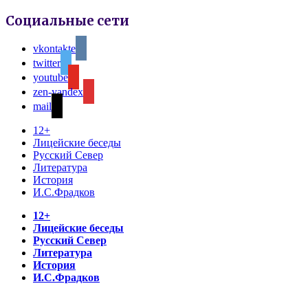
Социальные сети
vkontakte
twitter
youtube
zen-yandex
mail
12+
Лицейские беседы
Русский Север
Литература
История
И.С.Фрадков
12+
Лицейские беседы
Русский Север
Литература
История
И.С.Фрадков