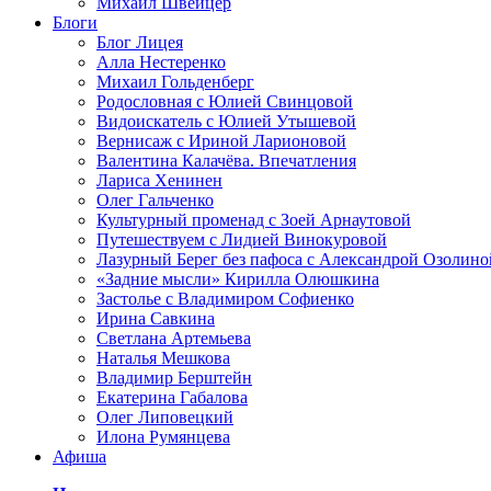
Михаил Швейцер
Блоги
Блог Лицея
Алла Нестеренко
Михаил Гольденберг
Родословная с Юлией Свинцовой
Видоискатель с Юлией Утышевой
Вернисаж с Ириной Ларионовой
Валентина Калачёва. Впечатления
Лариса Хенинен
Олег Гальченко
Культурный променад с Зоей Арнаутовой
Путешествуем с Лидией Винокуровой
Лазурный Берег без пафоса с Александрой Озолино
«Задние мысли» Кирилла Олюшкина
Застолье с Владимиром Софиенко
Ирина Савкина
Светлана Артемьева
Наталья Мешкова
Владимир Берштейн
Екатерина Габалова
Олег Липовецкий
Илона Румянцева
Афиша