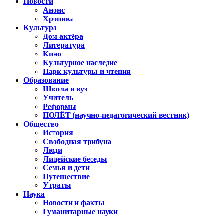
Новости
Анонс
Хроника
Культура
Дом актёра
Литература
Кино
Культурное наследие
Парк культуры и чтения
Образование
Школа и вуз
Учитель
Реформы
ПОЛЁТ (научно-педагогический вестник)
Общество
История
Свободная трибуна
Люди
Лицейские беседы
Семья и дети
Путешествие
Утраты
Наука
Новости и факты
Гуманитарные науки