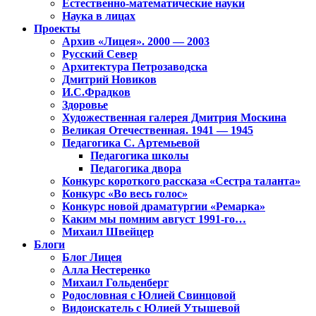
Естественно-математические науки
Наука в лицах
Проекты
Архив «Лицея». 2000 — 2003
Русский Север
Архитектура Петрозаводска
Дмитрий Новиков
И.С.Фрадков
Здоровье
Художественная галерея Дмитрия Москина
Великая Отечественная. 1941 — 1945
Педагогика С. Артемьевой
Педагогика школы
Педагогика двора
Конкурс короткого рассказа «Сестра таланта»
Конкурс «Во весь голос»
Конкурс новой драматургии «Ремарка»
Каким мы помним август 1991-го…
Михаил Швейцер
Блоги
Блог Лицея
Алла Нестеренко
Михаил Гольденберг
Родословная с Юлией Свинцовой
Видоискатель с Юлией Утышевой