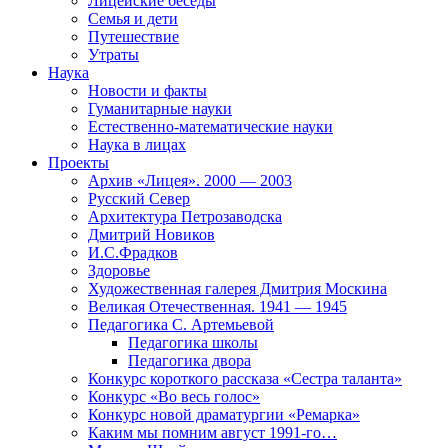
Лицейские беседы
Семья и дети
Путешествие
Утраты
Наука
Новости и факты
Гуманитарные науки
Естественно-математические науки
Наука в лицах
Проекты
Архив «Лицея». 2000 — 2003
Русский Север
Архитектура Петрозаводска
Дмитрий Новиков
И.С.Фрадков
Здоровье
Художественная галерея Дмитрия Москина
Великая Отечественная. 1941 — 1945
Педагогика С. Артемьевой
Педагогика школы
Педагогика двора
Конкурс короткого рассказа «Сестра таланта»
Конкурс «Во весь голос»
Конкурс новой драматургии «Ремарка»
Каким мы помним август 1991-го…