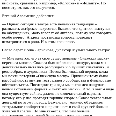
выбирать, сравнивая, например, «Колобка» и «Иоланту». Но
посмотрим, как это получится.
Евгений Авраменко добавляет:
— Однако сегодня в театре есть печальная тенденция –
размывать актёрское искусство. Бывает, что критики, выступая
на обсуждениях, мало говорят об актёрах, потому что говорить
особо нечего. А здесь постановка вопроса позволяет
всматриваться в роли. И в этом свой плюс.
Слово берёт Елена Ларионова, директор Музыкального театра:
— Мне кажется, что за свое существование «Онежская маска»
пережила многое. Сначала был небольшой конкурс, когда мы
действительно пытались рассуждать и о лучших спектаклях, и
режиссёрах, и художниках. Потом был тяжёлый период, когда
мы почти потеряли «Онежскую маску». Причиной тому были
разобщённость внутри театрального сообщества и финансовые
обстоятельства. Последние три года мы пытаемся нащупать
новый актуальный формат «Онежской маски». И то, в каком виде
она существует сейчас, далеко не окончательный вариант,
потому что у нас проходят горячие споры в Союзе театральных
деятелей по этому поводу. Безусловно, конкурс объединяет
театральное сообщество и приглашает в свой круг всё больше
жителей Карелии. Но мне кажется, что чем больше
заинтересованных людей будет принимать участие в