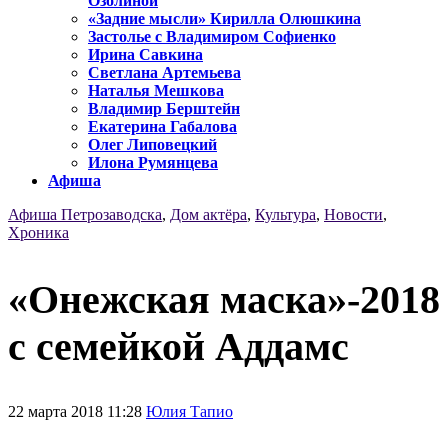
Озолиной
«Задние мысли» Кирилла Олюшкина
Застолье с Владимиром Софиенко
Ирина Савкина
Светлана Артемьева
Наталья Мешкова
Владимир Берштейн
Екатерина Габалова
Олег Липовецкий
Илона Румянцева
Афиша
Афиша Петрозаводска
,
Дом актёра
,
Культура
,
Новости
,
Хроника
«Онежская маска»-2018
с семейкой Аддамс
22 марта 2018 11:28
Юлия Тапио