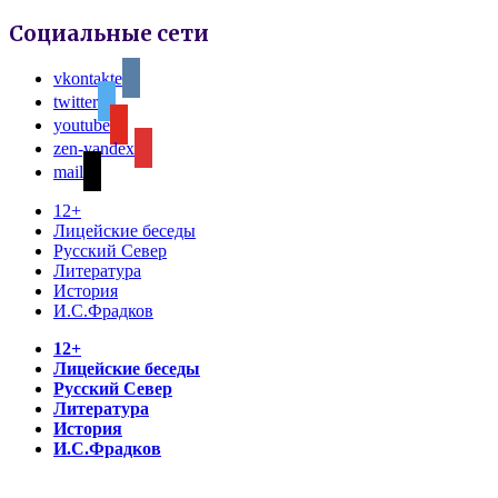
Социальные сети
vkontakte
twitter
youtube
zen-yandex
mail
12+
Лицейские беседы
Русский Север
Литература
История
И.С.Фрадков
12+
Лицейские беседы
Русский Север
Литература
История
И.С.Фрадков