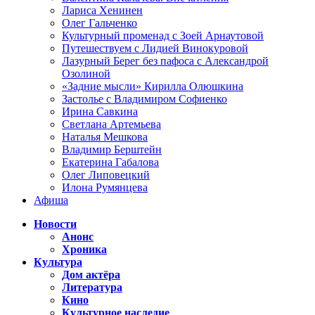
Лариса Хенинен
Олег Гальченко
Культурный променад с Зоей Арнаутовой
Путешествуем с Лидией Винокуровой
Лазурный Берег без пафоса с Александрой
Озолиной
«Задние мысли» Кирилла Олюшкина
Застолье с Владимиром Софиенко
Ирина Савкина
Светлана Артемьева
Наталья Мешкова
Владимир Берштейн
Екатерина Габалова
Олег Липовецкий
Илона Румянцева
Афиша
Новости
Анонс
Хроника
Культура
Дом актёра
Литература
Кино
Культурное наследие