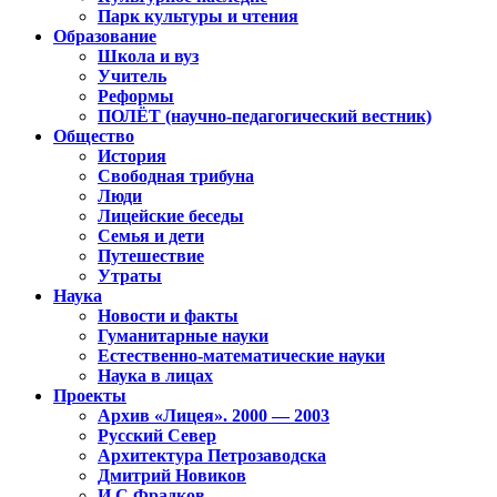
Парк культуры и чтения
Образование
Школа и вуз
Учитель
Реформы
ПОЛЁТ (научно-педагогический вестник)
Общество
История
Свободная трибуна
Люди
Лицейские беседы
Семья и дети
Путешествие
Утраты
Наука
Новости и факты
Гуманитарные науки
Естественно-математические науки
Наука в лицах
Проекты
Архив «Лицея». 2000 — 2003
Русский Север
Архитектура Петрозаводска
Дмитрий Новиков
И.С.Фрадков