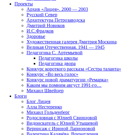
Проекты
Архив «Лицея». 2000 — 2003
Русский Север
Архитектура Петрозаводска
Дмитрий Новиков
И.С.Фрадков
Здоровье
Художественная галерея Дмитрия Москина
Великая Отечественная. 1941 — 1945
Педагогика С. Артемьевой
Педагогика школы
Педагогика двора
Конкурс короткого рассказа «Сестра таланта»
Конкурс «Во весь голос»
Конкурс новой драматургии «Ремарка»
Каким мы помним август 1991-го…
Михаил Швейцер
Блоги
Блог Лицея
Алла Нестеренко
Михаил Гольденберг
Родословная с Юлией Свинцовой
Видоискатель с Юлией Утышевой
Вернисаж с Ириной Ларионовой
Валентина Калачёва. Впечатления