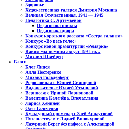
Здоровье
Художественная галерея Дмитрия Москина
Великая Отечественная. 1941 — 1945
Педагогика С. Артемьевой
Педагогика школы
Педагогика двора
Конкурс короткого рассказа «Сестра таланта»
Конкурс «Во весь голос»
Конкурс новой драматургии «Ремарка»
Каким мы помним август 1991-го…
Михаил Швейцер
Блоги
Блог Лицея
Алла Нестеренко
Михаил Гольденберг
Родословная с Юлией Свинцовой
Видоискатель с Юлией Утышевой
Вернисаж с Ириной Ларионовой
Валентина Калачёва. Впечатления
Лариса Хенинен
Олег Гальченко
Культурный променад с Зоей Арнаутовой
Путешествуем с Лидией Винокуровой
Лазурный Берег без пафоса с Александрой