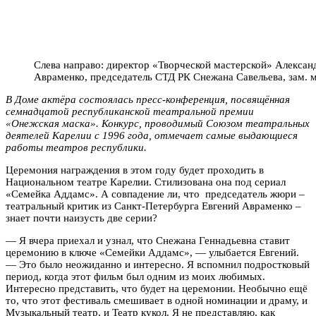
Слева направо: директор «Творческой мастерской» Алекса
Авраменко, председатель СТД РК Снежана Савельева, зам.
В Доме актёра состоялась пресс-конференция, посвящённая
семнадцатой республиканской театральной премии
«Онежская маска». Конкурс, проводимый Союзом театральных
деятелей Карелии с 1996 года, отмечает самые выдающиеся
работы театров республики.
Церемония награждения в этом году будет проходить в
Национальном театре Карелии. Стилизована она под сериал
«Семейка Аддамс». А совпадение ли, что председатель жюри –
театральный критик из Санкт-Петербурга Евгений Авраменко –
знает почти наизусть две серии?
— Я вчера приехал и узнал, что Снежана Геннадьевна ставит
церемонию в ключе «Семейки Аддамс», — улыбается Евгений.
— Это было неожиданно и интересно. Я вспомнил подростковый
период, когда этот фильм был одним из моих любимых.
Интересно представить, что будет на церемонии. Необычно ещё
то, что этот фестиваль смешивает в одной номинации и драму, и
Музыкальный театр, и Театр кукол. Я не представляю, как