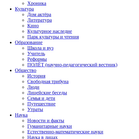
Хроника
Культура
Дом актёра
Литература
Кино
Культурное наследие
Парк культуры и чтения
Образование
Школа и вуз
Учитель
Реформы
ПОЛЁТ (научно-педагогический вестник)
Общество
История
Свободная трибуна
Люди
Лицейские беседы
Семья и дети
Путешествие
Утраты
Наука
Новости и факты
Гуманитарные науки
Естественно-математические науки
Наука в лицах