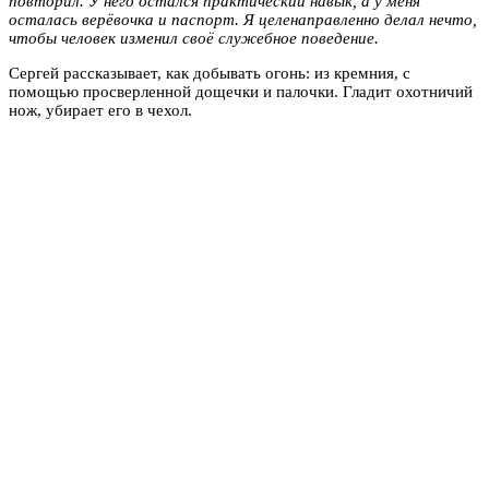
повторил. У него остался практический навык, а у меня
осталась верёвочка и паспорт. Я целенаправленно делал нечто,
чтобы человек изменил своё служебное поведение.
Сергей рассказывает, как добывать огонь: из кремния, с
помощью просверленной дощечки и палочки. Гладит охотничий
нож, убирает его в чехол.