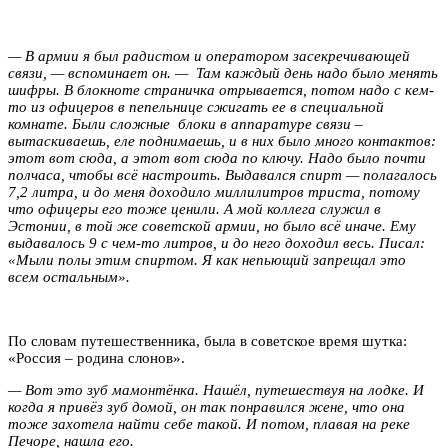
— В армии я был радистом и оператором засекречивающей
связи, — вспоминает он. — Там каждый день надо было менять
шифры. В блокноте страничка отрывается, потом надо с кем-
то из офицеров в пепельнице сжигать ее в специальной
комнате. Были сложные блоки в аппаратуре связи –
вытаскиваешь, еле поднимаешь, и в них было много контактов:
этот вот сюда, а этот вот сюда по ключу. Надо было почти
полчаса, чтобы всё настроить. Выдавался спирт — полагалось
7,2 литра, и до меня доходило миллилитров триста, потому
что офицеры его тоже ценили. А мой коллега служил в
Эстонии, в той же советской армии, но было всё иначе. Ему
выдавалось 9 с чем-то литров, и до него доходил весь. Писал:
«Мыли полы этим спиртом. Я как непьющий запрещал это
всем остальным».
По словам путешественника, была в советское время шутка:
«Россия – родина слонов».
— Вот это зуб мамонтёнка. Нашёл, путешествуя на лодке. И
когда я привёз зуб домой, он так понравился жене, что она
тоже захотела найти себе такой. И потом, плавая на реке
Печоре, нашла его.