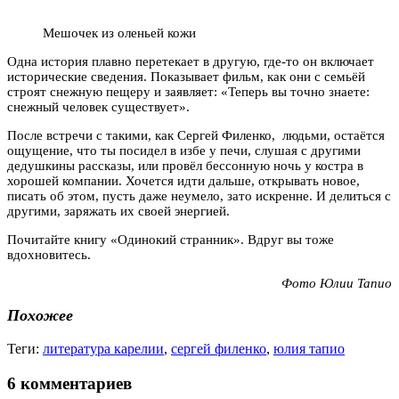
Мешочек из оленьей кожи
Одна история плавно перетекает в другую, где-то он включает
исторические сведения. Показывает фильм, как они с семьёй
строят снежную пещеру и заявляет: «Теперь вы точно знаете:
снежный человек существует».
После встречи с такими, как Сергей Филенко, людьми, остаётся
ощущение, что ты посидел в избе у печи, слушая с другими
дедушкины рассказы, или провёл бессонную ночь у костра в
хорошей компании. Хочется идти дальше, открывать новое,
писать об этом, пусть даже неумело, зато искренне. И делиться с
другими, заряжать их своей энергией.
Почитайте книгу «Одинокий странник». Вдруг вы тоже
вдохновитесь.
Фото Юлии Тапио
Похожее
Теги:
литература карелии
,
сергей филенко
,
юлия тапио
6 комментариев