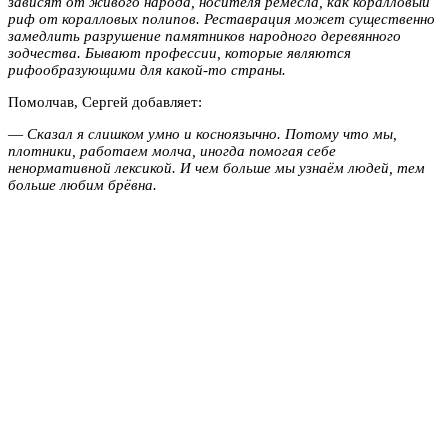
зависят от живого народа, носителя ремесла, как коралловый
риф от коралловых полипов. Реставрация может существенно
замедлить разрушение памятников народного деревянного
зодчества. Бывают профессии, которые являются
рифообразующими для какой-то страны.
Помолчав, Сергей добавляет:
—
Сказал я слишком умно и косноязычно. Потому что мы,
плотники, работаем молча, иногда помогая себе
ненормативной лексикой. И чем больше мы узнаём людей, тем
больше любим брёвна.