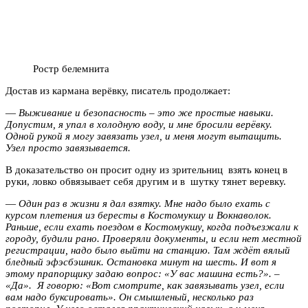
Ростр белемнита
Достав из кармана верёвку, писатель продолжает:
—
Выживание и безопасность – это же простые навыки.
Допустим, я упал в холодную воду, и мне бросили верёвку.
Одной рукой я могу завязать узел, и меня могут вытащить.
Узел просто завязывается.
В доказательство он просит одну из зрительниц взять конец в
руки, ловко обвязывает себя другим и в шутку тянет веревку.
—
Один раз в жизни я дал взятку. Мне надо было ехать с
курсом плетения из бересты в Костомукшу и Вокнаволок.
Раньше, если ехать поездом в Костомукшу, когда подъезжали к
городу, будили рано. Проверяли документы, и если нет местной
регистрации, надо было выйти на станцию. Там ждёт вялый
бледный эфэсбэшник. Остановка минут на шесть. И вот я
этому прапорщику задаю вопрос: «У вас машина есть?». –
«Да». Я говорю: «Вот смотрите, как завязывать узел, если
вам надо буксировать». Он смышленый, несколько раз