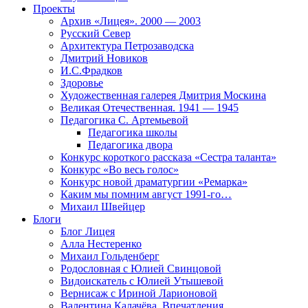
Проекты
Архив «Лицея». 2000 — 2003
Русский Север
Архитектура Петрозаводска
Дмитрий Новиков
И.С.Фрадков
Здоровье
Художественная галерея Дмитрия Москина
Великая Отечественная. 1941 — 1945
Педагогика С. Артемьевой
Педагогика школы
Педагогика двора
Конкурс короткого рассказа «Сестра таланта»
Конкурс «Во весь голос»
Конкурс новой драматургии «Ремарка»
Каким мы помним август 1991-го…
Михаил Швейцер
Блоги
Блог Лицея
Алла Нестеренко
Михаил Гольденберг
Родословная с Юлией Свинцовой
Видоискатель с Юлией Утышевой
Вернисаж с Ириной Ларионовой
Валентина Калачёва. Впечатления