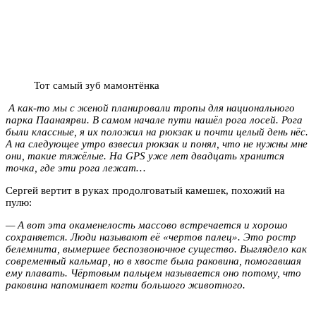
Тот самый зуб мамонтёнка
А как-то мы с женой планировали тропы для национального
парка Паанаярви. В самом начале пути нашёл рога лосей. Рога
были классные, я их положил на рюкзак и почти целый день нёс.
А на следующее утро взвесил рюкзак и понял, что не нужны мне
они, такие тяжёлые. На GPS уже лет двадцать хранится
точка, где эти рога лежат…
Сергей вертит в руках продолговатый камешек, похожий на
пулю:
— А вот эта окаменелость массово встречается и хорошо
сохраняется. Люди называют её «чертов палец». Это ростр
белемнита, вымершее беспозвоночное существо. Выглядело как
современный кальмар, но в хвосте была раковина, помогавшая
ему плавать. Чёртовым пальцем называется оно потому, что
раковина напоминает когти большого животного.