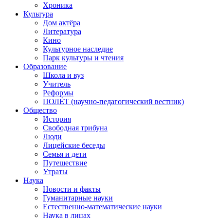
Хроника
Культура
Дом актёра
Литература
Кино
Культурное наследие
Парк культуры и чтения
Образование
Школа и вуз
Учитель
Реформы
ПОЛЁТ (научно-педагогический вестник)
Общество
История
Свободная трибуна
Люди
Лицейские беседы
Семья и дети
Путешествие
Утраты
Наука
Новости и факты
Гуманитарные науки
Естественно-математические науки
Наука в лицах