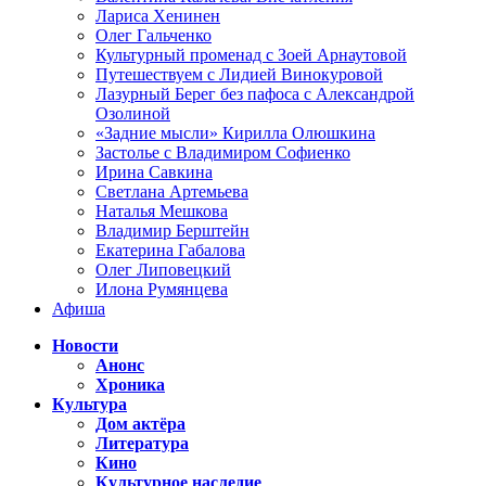
Лариса Хенинен
Олег Гальченко
Культурный променад с Зоей Арнаутовой
Путешествуем с Лидией Винокуровой
Лазурный Берег без пафоса с Александрой
Озолиной
«Задние мысли» Кирилла Олюшкина
Застолье с Владимиром Софиенко
Ирина Савкина
Светлана Артемьева
Наталья Мешкова
Владимир Берштейн
Екатерина Габалова
Олег Липовецкий
Илона Румянцева
Афиша
Новости
Анонс
Хроника
Культура
Дом актёра
Литература
Кино
Культурное наследие