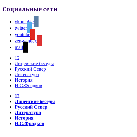
Социальные сети
vkontakte
twitter
youtube
zen-yandex
mail
12+
Лицейские беседы
Русский Север
Литература
История
И.С.Фрадков
12+
Лицейские беседы
Русский Север
Литература
История
И.С.Фрадков