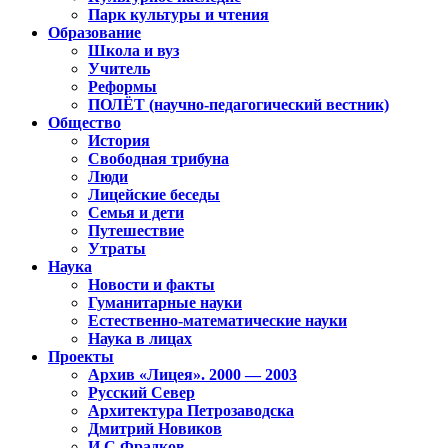
Парк культуры и чтения
Образование
Школа и вуз
Учитель
Реформы
ПОЛЁТ (научно-педагогический вестник)
Общество
История
Свободная трибуна
Люди
Лицейские беседы
Семья и дети
Путешествие
Утраты
Наука
Новости и факты
Гуманитарные науки
Естественно-математические науки
Наука в лицах
Проекты
Архив «Лицея». 2000 — 2003
Русский Север
Архитектура Петрозаводска
Дмитрий Новиков
И.С.Фрадков