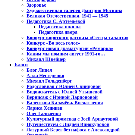
Здоровье
Художественная галерея Дмитрия Москина
Великая Отечественная. 1941 — 1945
Педагогика С. Артемьевой
Педагогика школы
Педагогика двора
Конкурс короткого рассказа «Сестра таланта»
Конкурс «Во весь голос»
Конкурс новой драматургии «Ремарка»
Каким мы помним август 1991-го…
Михаил Швейцер
Блоги
Блог Лицея
Алла Нестеренко
Михаил Гольденберг
Родословная с Юлией Свинцовой
Видоискатель с Юлией Утышевой
Вернисаж с Ириной Ларионовой
Валентина Калачёва. Впечатления
Лариса Хенинен
Олег Гальченко
Культурный променад с Зоей Арнаутовой
Путешествуем с Лидией Винокуровой
Лазурный Берег без пафоса с Александрой