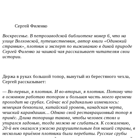
Сергей Филенко
Воскресенье. В петрозаводской библиотеке номер 6, что на
улице Волховской, путешественник, автор книги «Одинокий
странник», плотник и эксперт по выживанию в дикой природе
Сергей Филенко за чашкой чая рассказывает читателям свои
истории.
Держа в руках большой топор, вынутый из берестяного чехла,
Сергей рассказывает:
— Во-первых, я плотник. И во-вторых, я плотник. Потому что
в основном работаю топором и большая часть моего времени
проходит на срубах. Сейчас всё радикально изменилось:
немецкая бензопила, китайский уровень, канадская черта,
чешский карандашик… Однако свой реставрационный топор я
принёс. Длина топорища такова, чтобы человек стоял и
упирался ладонью, тогда можно не сгибаться. К сожалению,
20-й век оказался ужасно разрушительным для нашей страны, в
несколько приёмов плотники были перебиты. Русские срубы