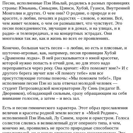
Песни, исполненные Пэн Иньлай, родились в разных провинциях
страны: Юньнань, Синьцзян, Цзянси, Хубэй, Гуанси, Внутренней
Монголии и других. О чем они? О родине, о природе и ее
красоте, о любви, печалях и радостях – словом, о жизни. Всё,
чем живет человек, о чем он размышляет, что чувствует. Это
песни повседневности, звучащие и в домах, и на улицах, и в
радио- и телепередачах, и на концертных эстрадах. Они
многолики так же, как и жизнь во всех ее проявлениях.
Конечно, большая часть песен – о любви, но есть и плясовые, и
шуточно-игровые, как, например, песня провинции Хубэй
«Драконова лодка». В ней рассказывается о юной красотке,
которой нужно попасть в отчий дом, но для этого надо
переправиться через реку. Она кричит: «Кто поможет мне?» И с
другого берега звучит или «Я помогу тебе» или все
присутствующие готовы помочь: «Мы поможем тебе!». При
исполнении песни Пэн из зала отвечал молодой человек —
студент Петрозаводской консерватории Лу Синь (педагог В.
Дворников), обладающий сильным, сразу обращающим на себя
внимание голосом, а затем – и весь зал.
Есть и песни гимнического характера. Этот образ прославления
величия и красоты родной земли воспет в «Моей Родине»,
исполненной Пэн Иньлай, Лу Синем, хором и оркестром. Голоса
солистов слились в великолепный дуэт оперного типа, в чем,
конечно же, проявились не просто природные способности