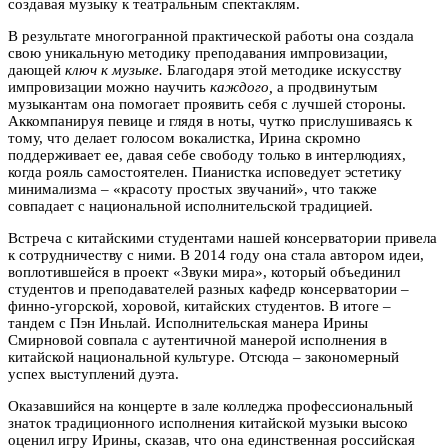
создавая музыку к театральным спектаклям.
В результате многогранной практической работы она создала
свою уникальную методику преподавания импровизации,
дающей
ключ к музыке.
Благодаря этой методике искусству
импровизации можно научить
каждого,
а продвинутым
музыкантам она помогает проявить себя с лучшей стороны.
Аккомпанируя певице и глядя в ноты, чутко прислушиваясь к
тому, что делает голосом вокалистка, Ирина скромно
поддерживает ее, давая себе свободу только в интерлюдиях,
когда рояль самостоятелен. Пианистка исповедует эстетику
минимализма – «красоту простых звучаний», что также
совпадает с национальной исполнительской традицией.
Встреча с китайскими студентами нашей консерватории привела
к сотрудничеству с ними. В 2014 году она стала автором идеи,
воплотившейся в проект «Звуки мира», который объединил
студентов и преподавателей разных кафедр консерватории –
финно-угорской, хоровой, китайских студентов. В итоге –
тандем с Пэн Иньлай. Исполнительская манера Ирины
Смирновой совпала с аутентичной манерой исполнения в
китайской национальной культуре. Отсюда – закономерный
успех выступлений дуэта.
Оказавшийся на концерте в зале колледжа профессиональный
знаток традиционного исполнения китайской музыки высоко
оценил игру Ирины, сказав, что она единственная российская