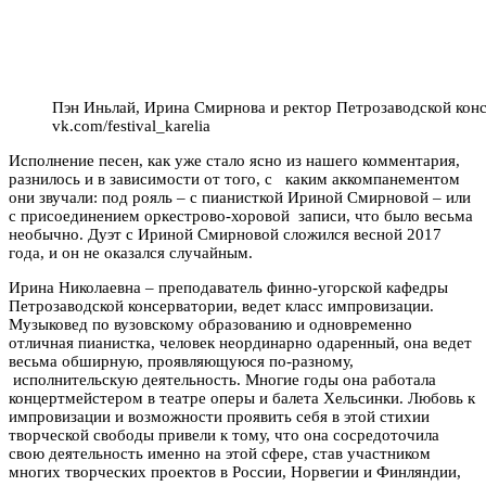
Пэн Иньлай, Ирина Смирнова и ректор Петрозаводской кон
vk.com/festival_karelia
Исполнение песен, как уже стало ясно из нашего комментария,
разнилось и в зависимости от того, с каким аккомпанементом
они звучали: под рояль – с пианисткой Ириной Смирновой – или
с присоединением оркестрово-хоровой записи, что было весьма
необычно. Дуэт с Ириной Смирновой сложился весной 2017
года, и он не оказался случайным.
Ирина Николаевна – преподаватель финно-угорской кафедры
Петрозаводской консерватории, ведет класс импровизации.
Музыковед по вузовскому образованию и одновременно
отличная пианистка, человек неординарно одаренный, она ведет
весьма обширную, проявляющуюся по-разному,
исполнительскую деятельность. Многие годы она работала
концертмейстером в театре оперы и балета Хельсинки. Любовь к
импровизации и возможности проявить себя в этой стихии
творческой свободы привели к тому, что она сосредоточила
свою деятельность именно на этой сфере, став участником
многих творческих проектов в России, Норвегии и Финляндии,