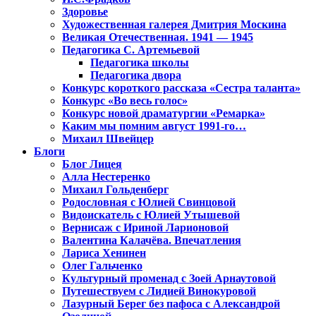
Здоровье
Художественная галерея Дмитрия Москина
Великая Отечественная. 1941 — 1945
Педагогика С. Артемьевой
Педагогика школы
Педагогика двора
Конкурс короткого рассказа «Сестра таланта»
Конкурс «Во весь голос»
Конкурс новой драматургии «Ремарка»
Каким мы помним август 1991-го…
Михаил Швейцер
Блоги
Блог Лицея
Алла Нестеренко
Михаил Гольденберг
Родословная с Юлией Свинцовой
Видоискатель с Юлией Утышевой
Вернисаж с Ириной Ларионовой
Валентина Калачёва. Впечатления
Лариса Хенинен
Олег Гальченко
Культурный променад с Зоей Арнаутовой
Путешествуем с Лидией Винокуровой
Лазурный Берег без пафоса с Александрой