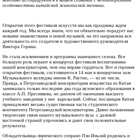
невольно ассоциируются в нашем сознании с неповторимыми
особенностями китайской живописной техники.
От
крытия этого фестиваля искусств мы как праздника ждем
каждый год. Мы всегда знаем, что он обязательно порадует нас
новыми знакомствами и новой музыкой, на это направлена вся
деятельность его создателя и художественного руководителя
Виктора Горина.
Не стала исключением и программа нынешнего сезона. Все
большую роль играют в концертах фестиваля воспитанники
нашей консерватории, чем она вправе гордиться. Вот и героиня
открытия фестиваля, состоявшегося 14 мая в концертном зале
Музыкального колледжа имени К. Раутио, — из их числа.
Правда, в Петрозаводской консерватории вокалистка из Китая
занималась только последние два года вузовского образования в
классе А.П. Преснякова, но диплом об окончании высшего
учебного заведения у нее карельский. Сейчас посланцам Китая
принадлежит весьма существенная часть студенческого
контингента Петрозаводской консерватории. Давно налаженные
творческие связи нашего музыкального вуза с далекой
восточной страной упрочились и дают свои положительные
результаты.
Обладательница лирического сопрано Пэн Иньлай родилась и