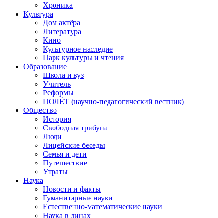
Хроника
Культура
Дом актёра
Литература
Кино
Культурное наследие
Парк культуры и чтения
Образование
Школа и вуз
Учитель
Реформы
ПОЛЁТ (научно-педагогический вестник)
Общество
История
Свободная трибуна
Люди
Лицейские беседы
Семья и дети
Путешествие
Утраты
Наука
Новости и факты
Гуманитарные науки
Естественно-математические науки
Наука в лицах