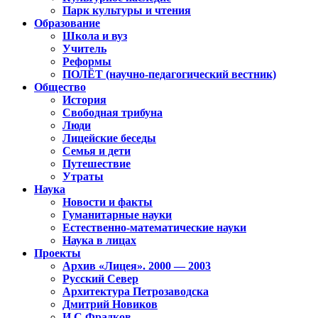
Парк культуры и чтения
Образование
Школа и вуз
Учитель
Реформы
ПОЛЁТ (научно-педагогический вестник)
Общество
История
Свободная трибуна
Люди
Лицейские беседы
Семья и дети
Путешествие
Утраты
Наука
Новости и факты
Гуманитарные науки
Естественно-математические науки
Наука в лицах
Проекты
Архив «Лицея». 2000 — 2003
Русский Север
Архитектура Петрозаводска
Дмитрий Новиков
И.С.Фрадков