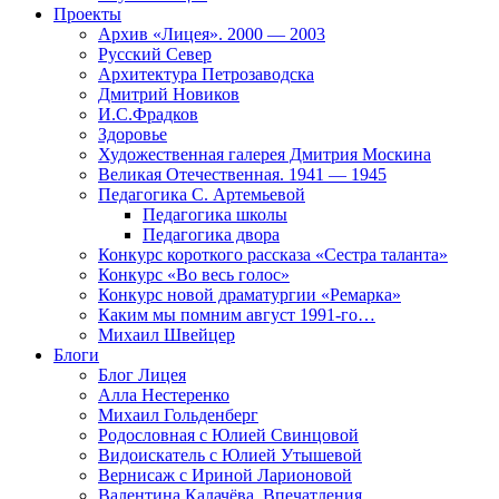
Проекты
Архив «Лицея». 2000 — 2003
Русский Север
Архитектура Петрозаводска
Дмитрий Новиков
И.С.Фрадков
Здоровье
Художественная галерея Дмитрия Москина
Великая Отечественная. 1941 — 1945
Педагогика С. Артемьевой
Педагогика школы
Педагогика двора
Конкурс короткого рассказа «Сестра таланта»
Конкурс «Во весь голос»
Конкурс новой драматургии «Ремарка»
Каким мы помним август 1991-го…
Михаил Швейцер
Блоги
Блог Лицея
Алла Нестеренко
Михаил Гольденберг
Родословная с Юлией Свинцовой
Видоискатель с Юлией Утышевой
Вернисаж с Ириной Ларионовой
Валентина Калачёва. Впечатления