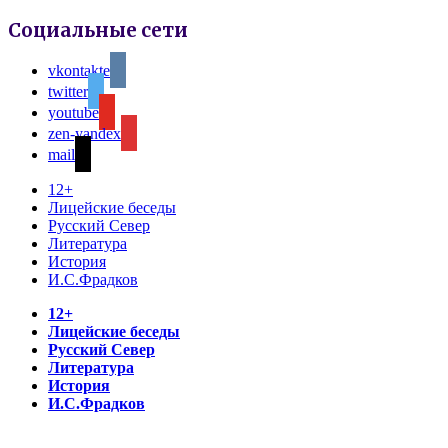
Социальные сети
vkontakte
twitter
youtube
zen-yandex
mail
12+
Лицейские беседы
Русский Север
Литература
История
И.С.Фрадков
12+
Лицейские беседы
Русский Север
Литература
История
И.С.Фрадков