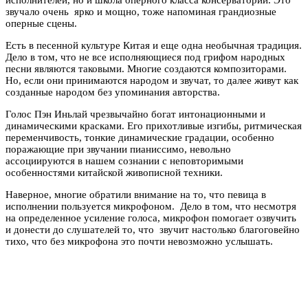
исполнителей, но и школа оперного класса консерватории. Это
звучало очень ярко и мощно, тоже напоминая грандиозные
оперные сцены.
Есть в песенной культуре Китая и еще одна необычная традиция.
Дело в том, что не все исполняющиеся под грифом народных
песни являются таковыми. Многие создаются композиторами.
Но, если они принимаются народом и звучат, то далее живут как
созданные народом без упоминания авторства.
Голос Пэн Иньлай чрезвычайно богат интонационными и
динамическими красками. Его прихотливые изгибы, ритмическая
переменчивость, тонкие динамические градации, особенно
поражающие при звучании пианиссимо, невольно
ассоциируются в нашем сознании с неповторимыми
особенностями китайской живописной техники.
Наверное, многие обратили внимание на то, что певица в
исполнении пользуется микрофоном. Дело в том, что несмотря
на определенное усиление голоса, микрофон помогает озвучить
и донести до слушателей то, что звучит настолько благоговейно
тихо, что без микрофона это почти невозможно услышать.