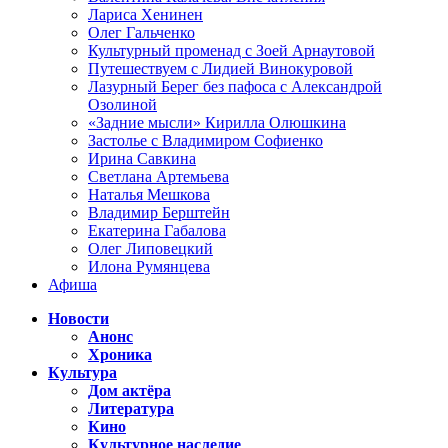
Лариса Хенинен
Олег Гальченко
Культурный променад с Зоей Арнаутовой
Путешествуем с Лидией Винокуровой
Лазурный Берег без пафоса с Александрой
Озолиной
«Задние мысли» Кирилла Олюшкина
Застолье с Владимиром Софиенко
Ирина Савкина
Светлана Артемьева
Наталья Мешкова
Владимир Берштейн
Екатерина Габалова
Олег Липовецкий
Илона Румянцева
Афиша
Новости
Анонс
Хроника
Культура
Дом актёра
Литература
Кино
Культурное наследие