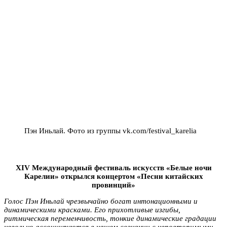
Пэн Иньлай. Фото из группы vk.com/festival_karelia
XIV Международный ф
естиваль искусств «Белые ночи
Карелии» о
ткрылся концертом
«Песни китайских
провинций»
Голос Пэн Иньлай чрезвычайно богат интонационными и
динамическими красками. Его прихотливые изгибы,
ритмическая переменчивость, тонкие динамические градации