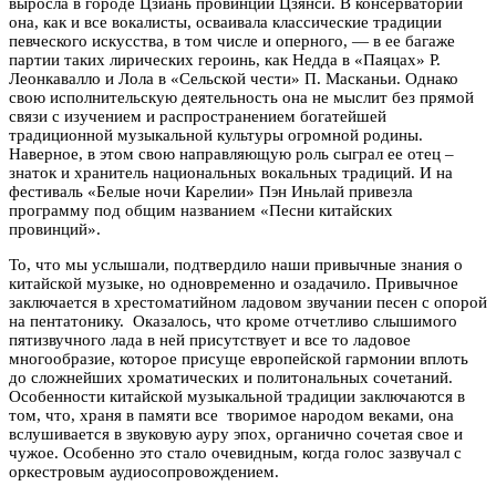
выросла в городе Цзиань провинции Цзянси. В консерватории
она, как и все вокалисты, осваивала классические традиции
певческого искусства, в том числе и оперного, — в ее багаже
партии таких лирических героинь, как Недда в «Паяцах» Р.
Леонкавалло и Лола в «Сельской чести» П. Масканьи. Однако
свою исполнительскую деятельность она не мыслит без прямой
связи с изучением и распространением богатейшей
традиционной музыкальной культуры огромной родины.
Наверное, в этом свою направляющую роль сыграл ее отец –
знаток и хранитель национальных вокальных традиций. И на
фестиваль «Белые ночи Карелии» Пэн Иньлай привезла
программу под общим названием «Песни китайских
провинций».
То, что мы услышали, подтвердило наши привычные знания о
китайской музыке, но одновременно и озадачило. Привычное
заключается в хрестоматийном ладовом звучании песен с опорой
на пентатонику. Оказалось, что кроме отчетливо слышимого
пятизвучного лада в ней присутствует и все то ладовое
многообразие, которое присуще европейской гармонии вплоть
до сложнейших хроматических и политональных сочетаний.
Особенности китайской музыкальной традиции заключаются в
том, что, храня в памяти все творимое народом веками, она
вслушивается в звуковую ауру эпох, органично сочетая свое и
чужое. Особенно это стало очевидным, когда голос зазвучал с
оркестровым аудиосопровождением.