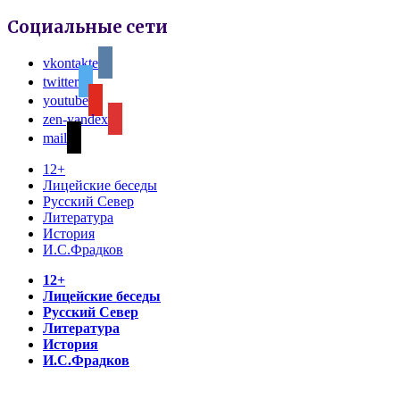
Социальные сети
vkontakte
twitter
youtube
zen-yandex
mail
12+
Лицейские беседы
Русский Север
Литература
История
И.С.Фрадков
12+
Лицейские беседы
Русский Север
Литература
История
И.С.Фрадков