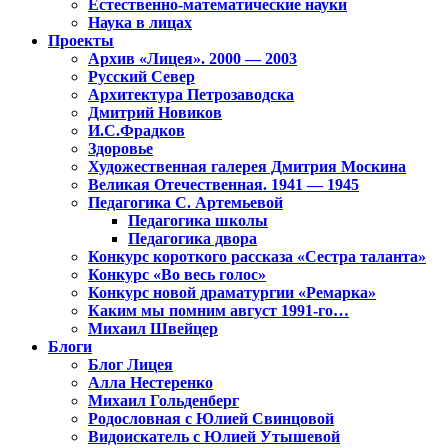
Естественно-математические науки
Наука в лицах
Проекты
Архив «Лицея». 2000 — 2003
Русский Север
Архитектура Петрозаводска
Дмитрий Новиков
И.С.Фрадков
Здоровье
Художественная галерея Дмитрия Москина
Великая Отечественная. 1941 — 1945
Педагогика С. Артемьевой
Педагогика школы
Педагогика двора
Конкурс короткого рассказа «Сестра таланта»
Конкурс «Во весь голос»
Конкурс новой драматургии «Ремарка»
Каким мы помним август 1991-го…
Михаил Швейцер
Блоги
Блог Лицея
Алла Нестеренко
Михаил Гольденберг
Родословная с Юлией Свинцовой
Видоискатель с Юлией Утышевой