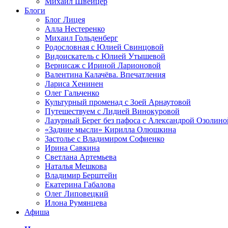
Михаил Швейцер
Блоги
Блог Лицея
Алла Нестеренко
Михаил Гольденберг
Родословная с Юлией Свинцовой
Видоискатель с Юлией Утышевой
Вернисаж с Ириной Ларионовой
Валентина Калачёва. Впечатления
Лариса Хенинен
Олег Гальченко
Культурный променад с Зоей Арнаутовой
Путешествуем с Лидией Винокуровой
Лазурный Берег без пафоса с Александрой Озолино
«Задние мысли» Кирилла Олюшкина
Застолье с Владимиром Софиенко
Ирина Савкина
Светлана Артемьева
Наталья Мешкова
Владимир Берштейн
Екатерина Габалова
Олег Липовецкий
Илона Румянцева
Афиша