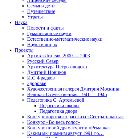
Лицейские беседы
Семья и дети
Путешествие
Утраты
Наука
Новости и факты
Гуманитарные науки
Естественно-математические науки
Наука в лицах
Проекты
Архив «Лицея». 2000 — 2003
Русский Север
Архитектура Петрозаводска
Дмитрий Новиков
И.С.Фрадков
Здоровье
Художественная галерея Дмитрия Москина
Великая Отечественная. 1941 — 1945
Педагогика С. Артемьевой
Педагогика школы
Педагогика двора
Конкурс короткого рассказа «Сестра таланта»
Конкурс «Во весь голос»
Конкурс новой драматургии «Ремарка»
Каким мы помним август 1991-го…