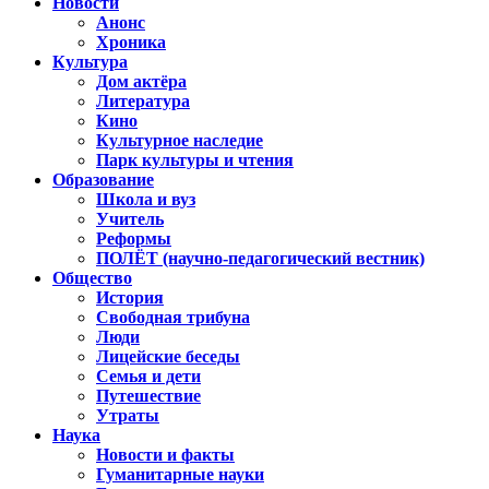
Новости
Анонс
Хроника
Культура
Дом актёра
Литература
Кино
Культурное наследие
Парк культуры и чтения
Образование
Школа и вуз
Учитель
Реформы
ПОЛЁТ (научно-педагогический вестник)
Общество
История
Свободная трибуна
Люди
Лицейские беседы
Семья и дети
Путешествие
Утраты
Наука
Новости и факты
Гуманитарные науки