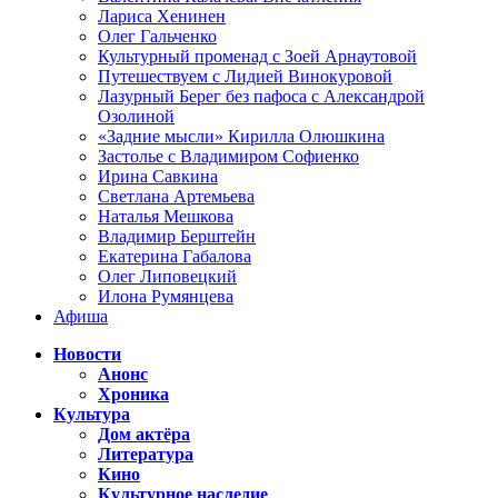
Лариса Хенинен
Олег Гальченко
Культурный променад с Зоей Арнаутовой
Путешествуем с Лидией Винокуровой
Лазурный Берег без пафоса с Александрой
Озолиной
«Задние мысли» Кирилла Олюшкина
Застолье с Владимиром Софиенко
Ирина Савкина
Светлана Артемьева
Наталья Мешкова
Владимир Берштейн
Екатерина Габалова
Олег Липовецкий
Илона Румянцева
Афиша
Новости
Анонс
Хроника
Культура
Дом актёра
Литература
Кино
Культурное наследие