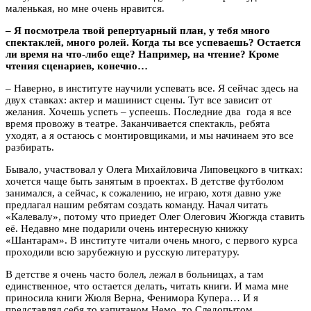
маленькая, но мне очень нравится.
– Я посмотрела твой репертуарный план, у тебя много
спектаклей, много ролей. Когда ты все успеваешь? Остается
ли время на что-либо еще? Например, на чтение? Кроме
чтения сценариев, конечно…
– Наверно, в институте научили успевать все. Я сейчас здесь на
двух ставках: актер и машинист сцены. Тут все зависит от
желания. Хочешь успеть – успеешь. Последние два года я все
время провожу в театре. Заканчивается спектакль, ребята
уходят, а я остаюсь с монтировщиками, и мы начинаем это все
разбирать.
Бывало, участвовал у Олега Михайловича Липовецкого в читках:
хочется чаще быть занятым в проектах. В детстве футболом
занимался, а сейчас, к сожалению, не играю, хотя давно уже
предлагал нашим ребятам создать команду. Начал читать
«Калевалу», потому что приедет Олег Олегович Жюгжда ставить
её. Недавно мне подарили очень интересную книжку
«Шантарам». В институте читали очень много, с первого курса
проходили всю зарубежную и русскую литературу.
В детстве я очень часто болел, лежал в больницах, а там
единственное, что остается делать, читать книги. И мама мне
приносила книги Жюля Верна, Фенимора Купера… И я
представлял себя то капитаном Немо, то Следопытом.