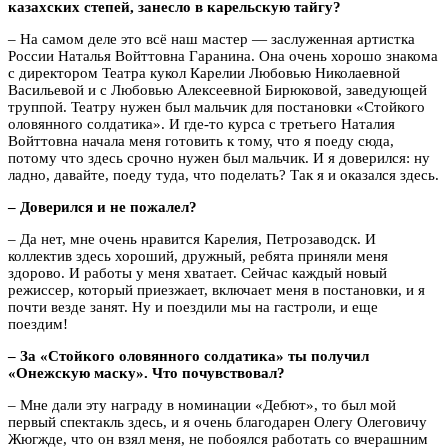
казахских степей, занесло в карельскую тайгу?
– На самом деле это всё наш мастер — заслуженная артистка
России Наталья Войттовна Гаранина. Она очень хорошо знакома
с директором Театра кукол Карелии Любовью Николаевной
Васильевой и с Любовью Алексеевной Бирюковой, заведующей
труппой. Театру нужен был мальчик для постановки «Стойкого
оловянного солдатика». И где-то курса с третьего Наталия
Войттовна начала меня готовить к тому, что я поеду сюда,
потому что здесь срочно нужен был мальчик. И я доверился: ну
ладно, давайте, поеду туда, что поделать? Так я и оказался здесь.
– Доверился и не пожалел?
– Да нет, мне очень нравится Карелия, Петрозаводск. И
коллектив здесь хороший, дружный, ребята приняли меня
здорово. И работы у меня хватает. Сейчас каждый новый
режиссер, который приезжает, включает меня в постановки, и я
почти везде занят. Ну и поездили мы на гастроли, и еще
поездим!
– За «Стойкого оловянного солдатика» ты получил
«Онежскую маску». Что почувствовал?
– Мне дали эту награду в номинации «Дебют», то был мой
первый спектакль здесь, и я очень благодарен Олегу Олеговичу
Жюгжде, что он взял меня, не побоялся работать со вчерашним