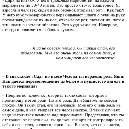
«Цирк на нитях». У него трюковые марионетки, на каждой
марионетке по 30-40 нитей. Это просто что-то волшебное. Я,
взрослый человек, сидел и как ребенок открывал рот: «Как так?!
У него куколки-марионетки перекидывают шпаги с руки на руку,
потом закидывают их на нос, открывают рот, глотают их, потом
эти шпаги вылетают обратно». Это чудо какое-то! Наверное,
отсюда и появляется любовь к куклам.
Яша не совсем плохой. Он таким стал, его
избаловали. Мне его очень жаль на самом деле, в
нем умирает все человеческое.
– В спектакле «Сад» по пьесе Чехова ты играешь роль Яши.
Как дается перевоплощение из белого и пушистого ангела в
такого мерзавца?
– Неприятно, конечно, говорить такие слова, которые я
произношу в этой роли. Но это роль. Да и Яша же не совсем
плохой. Он таким стал, его избаловали. Мне его очень жаль на
самом деле, в нем умирает все человеческое. В таких случаях
надо находиться немного над персонажем. Представляя, что ты
отстранен от персонажа, ты должен как артист контролировать
себя и свое тело, и своего персонажа. Бывает, что сны снятся,