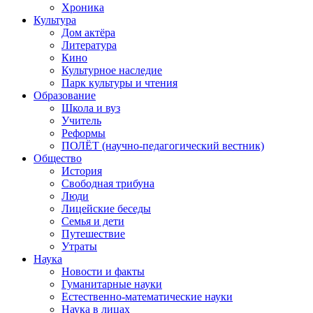
Хроника
Культура
Дом актёра
Литература
Кино
Культурное наследие
Парк культуры и чтения
Образование
Школа и вуз
Учитель
Реформы
ПОЛЁТ (научно-педагогический вестник)
Общество
История
Свободная трибуна
Люди
Лицейские беседы
Семья и дети
Путешествие
Утраты
Наука
Новости и факты
Гуманитарные науки
Естественно-математические науки
Наука в лицах