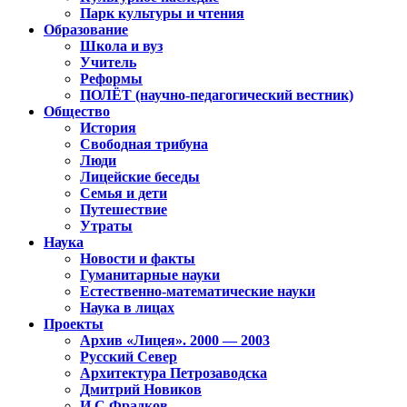
Парк культуры и чтения
Образование
Школа и вуз
Учитель
Реформы
ПОЛЁТ (научно-педагогический вестник)
Общество
История
Свободная трибуна
Люди
Лицейские беседы
Семья и дети
Путешествие
Утраты
Наука
Новости и факты
Гуманитарные науки
Естественно-математические науки
Наука в лицах
Проекты
Архив «Лицея». 2000 — 2003
Русский Север
Архитектура Петрозаводска
Дмитрий Новиков
И.С.Фрадков