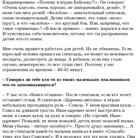
Владимировича: «Почему я играю Бабушку?!». Он говорил:
«Очень классно, очень хорошо, не заморачивайся, делай». У
меня там пять ролей! «Колобок» – замечательный спектакль,
очень познавательный. Детям объясняют, что такое «коло»
(круг), и что «колобок» – это круглый бок. Или, например, что
такое «пряженцы»? «В масле пряжен» – значит, жарился в масле.
И чувствуешь себя повелителем, потому что ты раскрываешь
детям что-то новое.
Мне очень нравится работать для детей. Их не обманешь. Если
взрослый человек пришел на спектакль, он может из вежливости
посидеть, досмотреть до конца. А ребенок, если ему стало
скучно, неинтересно, то все: туши свет. Поэтому у нас
ограничения по времени – 40-45 минут.
– Говорил ли тебе кто-то из твоих маленьких поклонников
что-то запоминающееся?
– У нас есть «Книга отзывов». После спектакля, если кто хочет,
оставляет отзыв. В спектакле «Царевна-лягушка» я играю
небольшую проходящую роль – Сокола. У меня красивая кукла –
Сокол на длинной трости. Иван-царевич хочет выстрелить в
меня, я сажаю куклу на руку и говорю: «Не стреляй, Иван-
царевич! Пожалей, не меня пожалей, деток моих пожалей малых.
Меня убьешь – пятеро погибнут!». Просто душу наизнанку… А
после спектакля какой-то мальчик написал в книге «Спасибо
тому, кто был Соколом!». И я подумал, что эта роль удалась. Она