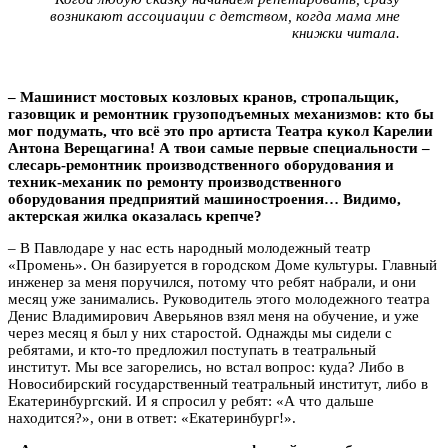
возникают ассоциации с детством, когда мама мне
книжки читала.
– Машинист мостовых козловых кранов, стропальщик,
газовщик и ремонтник грузоподъемных механизмов: кто бы
мог подумать, что всё это про артиста Театра кукол Карелии
Антона Верещагина! А твои самые первые специальности –
слесарь-ремонтник производственного оборудования и
техник-механик по ремонту производственного
оборудования предприятий машиностроения… Видимо,
актерская жилка оказалась крепче?
– В Павлодаре у нас есть народный молодежный театр
«Промень». Он базируется в городском Доме культуры. Главный
инженер за меня поручился, потому что ребят набрали, и они
месяц уже занимались. Руководитель этого молодежного театра
Денис Владимирович Аверьянов взял меня на обучение, и уже
через месяц я был у них старостой. Однажды мы сидели с
ребятами, и кто-то предложил поступать в театральный
институт. Мы все загорелись, но встал вопрос: куда? Либо в
Новосибирский государственный театральный институт, либо в
Екатеринбургский. И я спросил у ребят: «А что дальше
находится?», они в ответ: «Екатеринбург!».