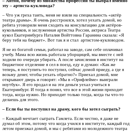
– Антон, почему из множества профессий ты выбрал именно
эту – артиста-кукловода?
– Что уж греха таить, меня не взяли на специальность «актёр
театра драмы». Я очень расстроился, хотел уехать домой, но
ребята уговорили меня сходить на консультацию для актёров-
кукольников, и заслуженная артистка России, актриса Театра
кукол Екатеринбурга Наталия Войттовна Гаранина сказала: «Я
беру тебя на бюджет». Вот так я и стал артистом-кукловодом.
Я не из богатой семьи, работал на заводе, сам себе оплачивал
учебу. Мама всю жизнь работала уборщицей, мы вместе с ней
ходили по очереди убирать. А после зачисления в институт на
бюджетное отделение я сел в поезд, еду и думаю: «Как же
теперь, я поступить-то поступил, сейчас домой приеду, а где я
возьму денег, чтобы уехать обратно?» Приехал домой, мне
открывают дверь и говорят: «Мы в «Орифлейме» выиграли
ноутбук». Я его продал и на эти деньги уехал учиться в
Екатеринбург. И тогда я понял, что все в этой жизни приходит
тогда, когда нужно. Но приходит только тогда, когда ты что-то
делаешь для этого.
– Если бы ты поступил на драму, кого бы хотел сыграть?
– Каждый мечтает сыграть Гамлета. Если честно, я даже не
думал об этом, потому что когда учился в институте, каждый год
летом приезжал домой, и мы с ребятами из молодежного театра