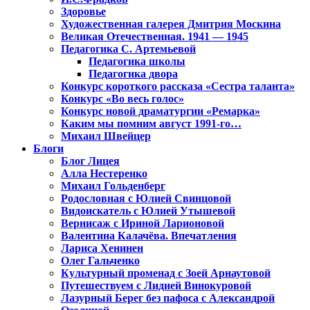
Здоровье
Художественная галерея Дмитрия Москина
Великая Отечественная. 1941 — 1945
Педагогика С. Артемьевой
Педагогика школы
Педагогика двора
Конкурс короткого рассказа «Сестра таланта»
Конкурс «Во весь голос»
Конкурс новой драматургии «Ремарка»
Каким мы помним август 1991-го…
Михаил Швейцер
Блоги
Блог Лицея
Алла Нестеренко
Михаил Гольденберг
Родословная с Юлией Свинцовой
Видоискатель с Юлией Утышевой
Вернисаж с Ириной Ларионовой
Валентина Калачёва. Впечатления
Лариса Хенинен
Олег Гальченко
Культурный променад с Зоей Арнаутовой
Путешествуем с Лидией Винокуровой
Лазурный Берег без пафоса с Александрой