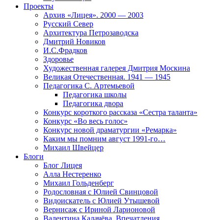
Проекты
Архив «Лицея». 2000 — 2003
Русский Север
Архитектура Петрозаводска
Дмитрий Новиков
И.С.Фрадков
Здоровье
Художественная галерея Дмитрия Москина
Великая Отечественная. 1941 — 1945
Педагогика С. Артемьевой
Педагогика школы
Педагогика двора
Конкурс короткого рассказа «Сестра таланта»
Конкурс «Во весь голос»
Конкурс новой драматургии «Ремарка»
Каким мы помним август 1991-го…
Михаил Швейцер
Блоги
Блог Лицея
Алла Нестеренко
Михаил Гольденберг
Родословная с Юлией Свинцовой
Видоискатель с Юлией Утышевой
Вернисаж с Ириной Ларионовой
Валентина Калачёва. Впечатления