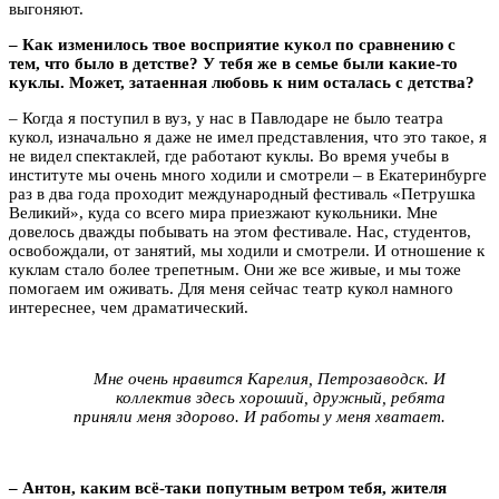
выгоняют.
– Как изменилось твое восприятие кукол по сравнению с
тем, что было в детстве? У тебя же в семье были какие-то
куклы. Может, затаенная любовь к ним осталась с детства?
– Когда я поступил в вуз, у нас в Павлодаре не было театра
кукол, изначально я даже не имел представления, что это такое, я
не видел спектаклей, где работают куклы. Во время учебы в
институте мы очень много ходили и смотрели – в Екатеринбурге
раз в два года проходит международный фестиваль «Петрушка
Великий», куда со всего мира приезжают кукольники. Мне
довелось дважды побывать на этом фестивале. Нас, студентов,
освобождали, от занятий, мы ходили и смотрели. И отношение к
куклам стало более трепетным. Они же все живые, и мы тоже
помогаем им оживать. Для меня сейчас театр кукол намного
интереснее, чем драматический.
Мне очень нравится Карелия, Петрозаводск. И
коллектив здесь хороший, дружный, ребята
приняли меня здорово. И работы у меня хватает.
– Антон, каким всё-таки попутным ветром тебя, жителя