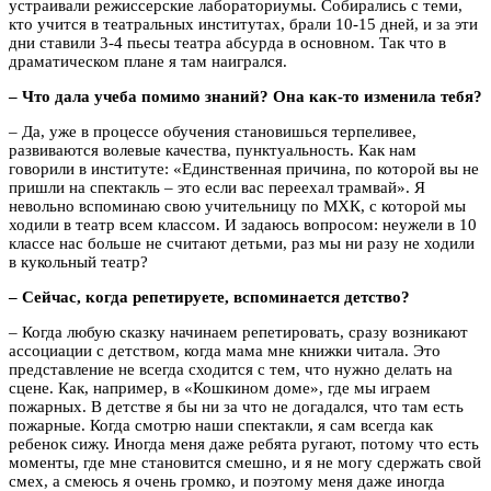
устраивали режиссерские лабораториумы. Собирались с теми,
кто учится в театральных институтах, брали 10-15 дней, и за эти
дни ставили 3-4 пьесы театра абсурда в основном. Так что в
драматическом плане я там наигрался.
– Что дала учеба помимо знаний? Она как-то изменила тебя?
– Да, уже в процессе обучения становишься терпеливее,
развиваются волевые качества, пунктуальность. Как нам
говорили в институте: «Единственная причина, по которой вы не
пришли на спектакль – это если вас переехал трамвай». Я
невольно вспоминаю свою учительницу по МХК, с которой мы
ходили в театр всем классом. И задаюсь вопросом: неужели в 10
классе нас больше не считают детьми, раз мы ни разу не ходили
в кукольный театр?
– Сейчас, когда репетируете, вспоминается детство?
– Когда любую сказку начинаем репетировать, сразу возникают
ассоциации с детством, когда мама мне книжки читала. Это
представление не всегда сходится с тем, что нужно делать на
сцене. Как, например, в «Кошкином доме», где мы играем
пожарных. В детстве я бы ни за что не догадался, что там есть
пожарные. Когда смотрю наши спектакли, я сам всегда как
ребенок сижу. Иногда меня даже ребята ругают, потому что есть
моменты, где мне становится смешно, и я не могу сдержать свой
смех, а смеюсь я очень громко, и поэтому меня даже иногда