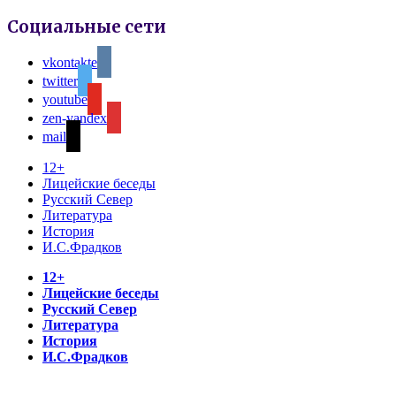
Социальные сети
vkontakte
twitter
youtube
zen-yandex
mail
12+
Лицейские беседы
Русский Север
Литература
История
И.С.Фрадков
12+
Лицейские беседы
Русский Север
Литература
История
И.С.Фрадков