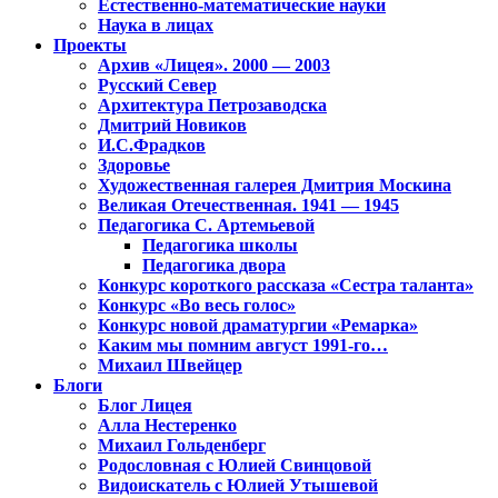
Естественно-математические науки
Наука в лицах
Проекты
Архив «Лицея». 2000 — 2003
Русский Север
Архитектура Петрозаводска
Дмитрий Новиков
И.С.Фрадков
Здоровье
Художественная галерея Дмитрия Москина
Великая Отечественная. 1941 — 1945
Педагогика С. Артемьевой
Педагогика школы
Педагогика двора
Конкурс короткого рассказа «Сестра таланта»
Конкурс «Во весь голос»
Конкурс новой драматургии «Ремарка»
Каким мы помним август 1991-го…
Михаил Швейцер
Блоги
Блог Лицея
Алла Нестеренко
Михаил Гольденберг
Родословная с Юлией Свинцовой
Видоискатель с Юлией Утышевой