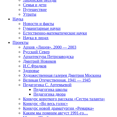
Лицейские беседы
Семья и дети
Путешествие
Утраты
Наука
Новости и факты
Гуманитарные науки
Естественно-математические науки
Наука в лицах
Проекты
Архив «Лицея». 2000 — 2003
Русский Север
Архитектура Петрозаводска
Дмитрий Новиков
И.С.Фрадков
Здоровье
Художественная галерея Дмитрия Москина
Великая Отечественная. 1941 — 1945
Педагогика С. Артемьевой
Педагогика школы
Педагогика двора
Конкурс короткого рассказа «Сестра таланта»
Конкурс «Во весь голос»
Конкурс новой драматургии «Ремарка»
Каким мы помним август 1991-го…