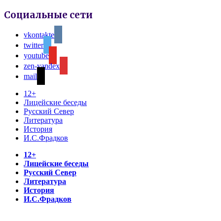
Социальные сети
vkontakte
twitter
youtube
zen-yandex
mail
12+
Лицейские беседы
Русский Север
Литература
История
И.С.Фрадков
12+
Лицейские беседы
Русский Север
Литература
История
И.С.Фрадков