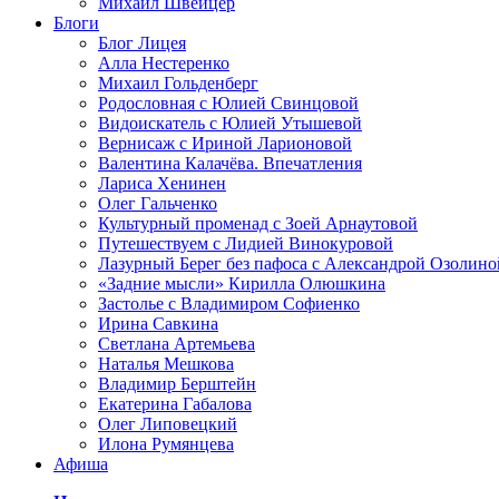
Михаил Швейцер
Блоги
Блог Лицея
Алла Нестеренко
Михаил Гольденберг
Родословная с Юлией Свинцовой
Видоискатель с Юлией Утышевой
Вернисаж с Ириной Ларионовой
Валентина Калачёва. Впечатления
Лариса Хенинен
Олег Гальченко
Культурный променад с Зоей Арнаутовой
Путешествуем с Лидией Винокуровой
Лазурный Берег без пафоса с Александрой Озолино
«Задние мысли» Кирилла Олюшкина
Застолье с Владимиром Софиенко
Ирина Савкина
Светлана Артемьева
Наталья Мешкова
Владимир Берштейн
Екатерина Габалова
Олег Липовецкий
Илона Румянцева
Афиша