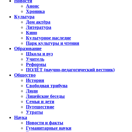
Новости
Анонс
Хроника
Культура
Дом актёра
Литература
Кино
Культурное наследие
Парк культуры и чтения
Образование
Школа и вуз
Учитель
Реформы
ПОЛЁТ (научно-педагогический вестник)
Общество
История
Свободная трибуна
Люди
Лицейские беседы
Семья и дети
Путешествие
Утраты
Наука
Новости и факты
Гуманитарные науки