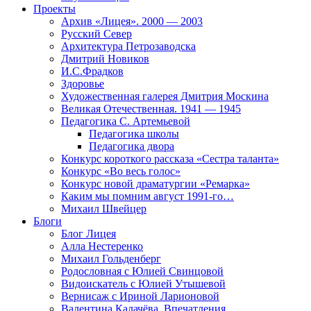
Проекты
Архив «Лицея». 2000 — 2003
Русский Север
Архитектура Петрозаводска
Дмитрий Новиков
И.С.Фрадков
Здоровье
Художественная галерея Дмитрия Москина
Великая Отечественная. 1941 — 1945
Педагогика С. Артемьевой
Педагогика школы
Педагогика двора
Конкурс короткого рассказа «Сестра таланта»
Конкурс «Во весь голос»
Конкурс новой драматургии «Ремарка»
Каким мы помним август 1991-го…
Михаил Швейцер
Блоги
Блог Лицея
Алла Нестеренко
Михаил Гольденберг
Родословная с Юлией Свинцовой
Видоискатель с Юлией Утышевой
Вернисаж с Ириной Ларионовой
Валентина Калачёва. Впечатления