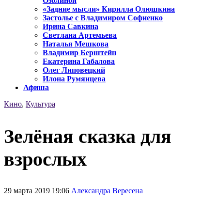
Озолиной
«Задние мысли» Кирилла Олюшкина
Застолье с Владимиром Софиенко
Ирина Савкина
Светлана Артемьева
Наталья Мешкова
Владимир Берштейн
Екатерина Габалова
Олег Липовецкий
Илона Румянцева
Афиша
Кино
,
Культура
Зелёная сказка для
взрослых
29 марта 2019 19:06
Александра Вересена