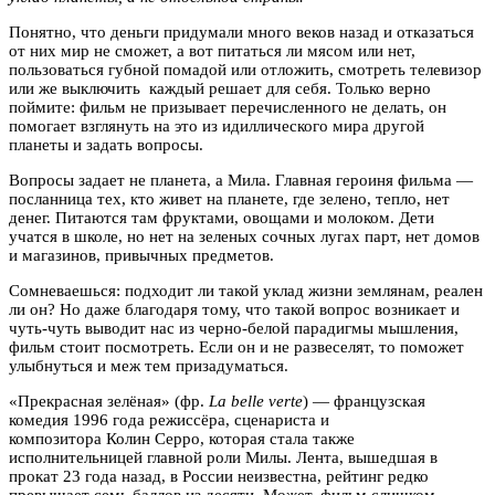
Понятно, что деньги придумали много веков назад и отказаться
от них мир не сможет, а вот питаться ли мясом или нет,
пользоваться губной помадой или отложить, смотреть телевизор
или же выключить каждый решает для себя. Только верно
поймите: фильм не призывает перечисленного не делать, он
помогает взглянуть на это из идиллического мира другой
планеты и задать вопросы.
Вопросы задает не планета, а Мила. Главная героиня фильма —
посланница тех, кто живет на планете, где зелено, тепло, нет
денег. Питаются там фруктами, овощами и молоком. Дети
учатся в школе, но нет на зеленых сочных лугах парт, нет домов
и магазинов, привычных предметов.
Сомневаешься: подходит ли такой уклад жизни землянам, реален
ли он? Но даже благодаря тому, что такой вопрос возникает и
чуть-чуть выводит нас из черно-белой парадигмы мышления,
фильм стоит посмотреть. Если он и не развеселят, то поможет
улыбнуться и меж тем призадуматься.
«Прекрасная зелёная» (фр.
La
belle
verte
) — французская
комедия 1996 года режиссёра, сценариста и
композитора
Колин
Серро
, которая стала также
исполнительницей главной роли Милы. Лента, вышедшая в
прокат 23 года назад, в России неизвестна, рейтинг редко
превышает семь баллов из десяти. Может, фильм слишком