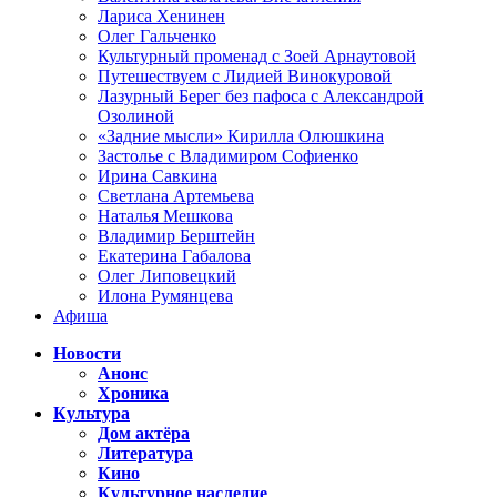
Лариса Хенинен
Олег Гальченко
Культурный променад с Зоей Арнаутовой
Путешествуем с Лидией Винокуровой
Лазурный Берег без пафоса с Александрой
Озолиной
«Задние мысли» Кирилла Олюшкина
Застолье с Владимиром Софиенко
Ирина Савкина
Светлана Артемьева
Наталья Мешкова
Владимир Берштейн
Екатерина Габалова
Олег Липовецкий
Илона Румянцева
Афиша
Новости
Анонс
Хроника
Культура
Дом актёра
Литература
Кино
Культурное наследие