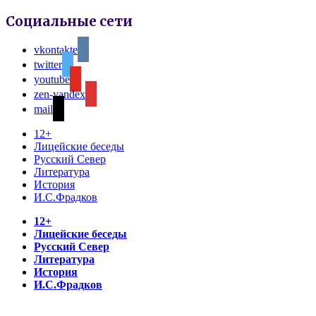
Социальные сети
vkontakte
twitter
youtube
zen-yandex
mail
12+
Лицейские беседы
Русский Север
Литература
История
И.С.Фрадков
12+
Лицейские беседы
Русский Север
Литература
История
И.С.Фрадков