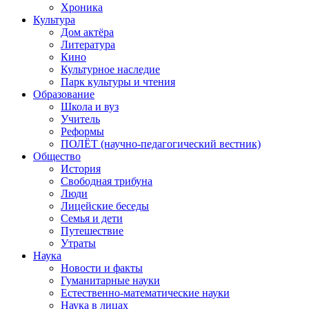
Хроника
Культура
Дом актёра
Литература
Кино
Культурное наследие
Парк культуры и чтения
Образование
Школа и вуз
Учитель
Реформы
ПОЛЁТ (научно-педагогический вестник)
Общество
История
Свободная трибуна
Люди
Лицейские беседы
Семья и дети
Путешествие
Утраты
Наука
Новости и факты
Гуманитарные науки
Естественно-математические науки
Наука в лицах