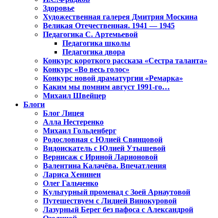
Здоровье
Художественная галерея Дмитрия Москина
Великая Отечественная. 1941 — 1945
Педагогика С. Артемьевой
Педагогика школы
Педагогика двора
Конкурс короткого рассказа «Сестра таланта»
Конкурс «Во весь голос»
Конкурс новой драматургии «Ремарка»
Каким мы помним август 1991-го…
Михаил Швейцер
Блоги
Блог Лицея
Алла Нестеренко
Михаил Гольденберг
Родословная с Юлией Свинцовой
Видоискатель с Юлией Утышевой
Вернисаж с Ириной Ларионовой
Валентина Калачёва. Впечатления
Лариса Хенинен
Олег Гальченко
Культурный променад с Зоей Арнаутовой
Путешествуем с Лидией Винокуровой
Лазурный Берег без пафоса с Александрой