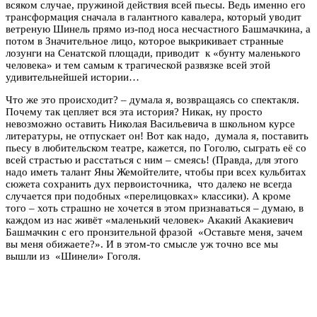
всяком случае, пружиной действия всей пьесы. Ведь именно его
трансформация сначала в галантного кавалера, который уводит
ветреную Шинель прямо из-под носа несчастного Башмачкина, а
потом в Значительное лицо, которое выкрикивает странные
лозунги на Сенатской площади, приводит к «бунту маленького
человека» и тем самым к трагической развязке всей этой
удивительнейшей истории…
Что же это происходит? – думала я, возвращаясь со спектакля.
Почему так цепляет вся эта история? Никак, ну просто
невозможно оставить Николая Васильевича в школьном курсе
литературы, не отпускает он! Вот как надо, думала я, поставить
пьесу в любительском театре, кажется, по Гоголю, сыграть её со
всей страстью и расстаться с ним – смеясь! (Правда, для этого
надо иметь талант Яны Жемойтелите, чтобы при всех кульбитах
сюжета сохранить дух первоисточника, что далеко не всегда
случается при подобных «перелицовках» классики). А кроме
того – хоть страшно не хочется в этом признаваться – думаю, в
каждом из нас живёт «маленький человек» Акакий Акакиевич
Башмачкин с его пронзительной фразой «Оставьте меня, зачем
вы меня обижаете?». И в этом-то смысле уж точно все мы
вышли из «Шинели» Гоголя.