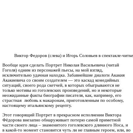
Виктор Федоров (слева) и Игорь Соловьев в спектакле-чит
Вообще идея сделать Портрет Николая Васильевича (читай
Гоголя) одним из персонажей пьесы, на мой взгляд,
исключительно удачная находка. Забавнейшие диалоги Акакия
Акакиевича со своим создателем — это каскад комедийных
ситуаций, своего рода скетчей, в которых обыгрываются не
только мотивы из гоголевских произведений, но и некоторые
неожиданные факты биографии писателя, как, например, его
страстная любовь к макаронам, приготовленным по особому,
настоящему итальянскому рецепту.
Этот говорящий Портрет в прекрасном исполнении Виктора
Фёдорова внезапно обнаруживает потерю самой приметной
части своего лица – знаменитого гоголевского длинного Носа, и
в какой-то момент становится чуть ли не главным героем, или, во