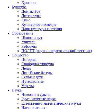
Хроника
Культура
Дом актёра
Литература
Кино
Культурное наследие
Парк культуры и чтения
Образование
Школа и вуз
Учитель
Реформы
ПОЛЁТ (научно-педагогический вестник)
Общество
История
Свободная трибуна
Люди
Лицейские беседы
Семья и дети
Путешествие
Утраты
Наука
Новости и факты
Гуманитарные науки
Естественно-математические науки
Наука в лицах