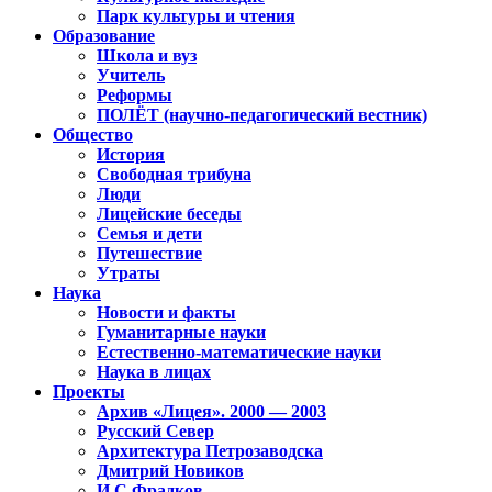
Парк культуры и чтения
Образование
Школа и вуз
Учитель
Реформы
ПОЛЁТ (научно-педагогический вестник)
Общество
История
Свободная трибуна
Люди
Лицейские беседы
Семья и дети
Путешествие
Утраты
Наука
Новости и факты
Гуманитарные науки
Естественно-математические науки
Наука в лицах
Проекты
Архив «Лицея». 2000 — 2003
Русский Север
Архитектура Петрозаводска
Дмитрий Новиков
И.С.Фрадков