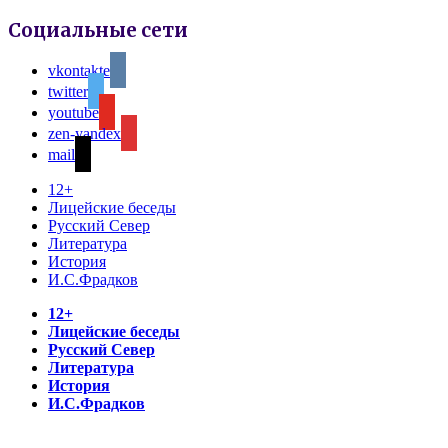
Социальные сети
vkontakte
twitter
youtube
zen-yandex
mail
12+
Лицейские беседы
Русский Север
Литература
История
И.С.Фрадков
12+
Лицейские беседы
Русский Север
Литература
История
И.С.Фрадков