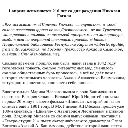
1 апреля исполняется 210 лет со дня рождения Николая
Гоголя
«Все мы вышли из «Шинели» Гоголя», — крутилась в моей
голове известная фраза не то Достоевского, не то Тургенева,
застрявшая в памяти из школьной программы по литературе,
когда я шла на очередной спектакль проекта «Читка»
Национальной библиотеки Республики Карелия «Liberté, égalité,
fraternité. Кажется, по Гоголю» (режиссёр Аркадий Самойлов,
сценарий Яны Жемойтелите).
Сколько времени прошло, как была напечатана в 1842 году
гоголевская повесть, сколько литературных мод сменилось,
сколько общественных бурь пронеслось, а всё не даёт покоя
история «маленького человека» Акакия Акакиевича Башмачкина,
титулярного советника, сшившего себе шинель.
Блистательная Марина Неёлова вышла в роли Башмачкина в
спектакле Валерия Фокина. Великий Юрий Норштейн показал
первые 20 минут своего фильма «Шинель», который он начал
снимать ещё в 1981 году. В МХТ имени А.П.Чехова прошёл уже
100-й спектакль «Шинели» с Авангардом Леонтьевым в главной
роли. Владимир Мирзоев со своими выпускниками поставил в
«Театре-студии 21» пьесу екатеринбургского драматурга Олега
Богаева «Акакий А. Башмачкин», действие которой начинается