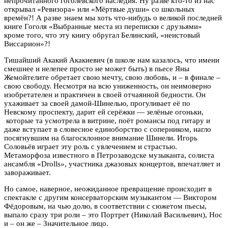
непрочитанного гоголевского наследия. Ну разве кто-то из нас
открывал «Ревизора» или «Мёртвые души» со школьных
времён?! А разве знаем мы хоть что-нибудь о великой последней
книге Гоголя «Выбранные места из переписки с друзьями»
кроме того, что эту книгу обругал Белинский, «неистовый
Виссарион»?!
Тишайший Акакий Акакиевич (в школе нам казалось, что имени
смешнее и нелепее просто не может быть) в пьесе Яны
Жемойтелите обретает свою мечту, свою любовь, и – в финале –
свою свободу. Несмотря на всю униженность, он неимоверно
изобретателен и практичен в своей отчаянной бедности. Он
ухаживает за своей дамой-Шинелью, прогуливает её по
Невскому проспекту, дарит ей серёжки — зелёные огоньки,
которые та усмотрела в витрине, поёт романсы под гитару и
даже вступает в словесное единоборство с соперником, нагло
посягнувшим на благосклонное внимание Шинели. Игорь
Соловьёв играет эту роль с увлечением и страстью.
Метаморфоза известного в Петрозаводске музыканта, солиста
ансамбля «Drolls», участника джазовых концертов, впечатляет и
завораживает.
Но самое, наверное, неожиданное превращение происходит в
спектакле с другим консерваторским музыкантом — Виктором
Фёдоровым, на чью долю, в соответствии с сюжетом пьесы,
выпало сразу три роли – это Портрет (Николай Васильевич), Нос
и – он же – Значительное лицо.