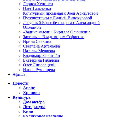
Лариса Хенинен
Олег Гальченко
Культурный променад с Зоей Арнаутовой
Путешествуем с Лидией Винокуровой
Лазурный Берег без пафоса с Александрой
Озолиной
«Задние мысли» Кирилла Олюшкина
Застолье с Владимиром Софиенко
Ирина Савкина
Светлана Артемьева
Наталья Мешкова
Владимир Берштейн
Екатерина Габалова
Олег Липовецкий
Илона Румянцева
Афиша
Новости
Анонс
Хроника
Культура
Дом актёра
Литература
Кино
Культурное наследие