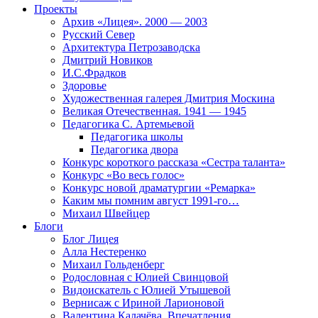
Проекты
Архив «Лицея». 2000 — 2003
Русский Север
Архитектура Петрозаводска
Дмитрий Новиков
И.С.Фрадков
Здоровье
Художественная галерея Дмитрия Москина
Великая Отечественная. 1941 — 1945
Педагогика С. Артемьевой
Педагогика школы
Педагогика двора
Конкурс короткого рассказа «Сестра таланта»
Конкурс «Во весь голос»
Конкурс новой драматургии «Ремарка»
Каким мы помним август 1991-го…
Михаил Швейцер
Блоги
Блог Лицея
Алла Нестеренко
Михаил Гольденберг
Родословная с Юлией Свинцовой
Видоискатель с Юлией Утышевой
Вернисаж с Ириной Ларионовой
Валентина Калачёва. Впечатления