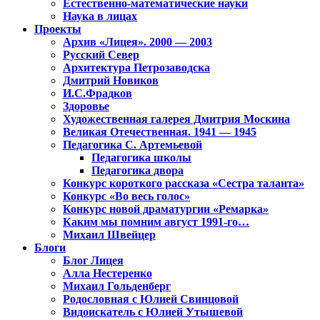
Естественно-математические науки
Наука в лицах
Проекты
Архив «Лицея». 2000 — 2003
Русский Север
Архитектура Петрозаводска
Дмитрий Новиков
И.С.Фрадков
Здоровье
Художественная галерея Дмитрия Москина
Великая Отечественная. 1941 — 1945
Педагогика С. Артемьевой
Педагогика школы
Педагогика двора
Конкурс короткого рассказа «Сестра таланта»
Конкурс «Во весь голос»
Конкурс новой драматургии «Ремарка»
Каким мы помним август 1991-го…
Михаил Швейцер
Блоги
Блог Лицея
Алла Нестеренко
Михаил Гольденберг
Родословная с Юлией Свинцовой
Видоискатель с Юлией Утышевой