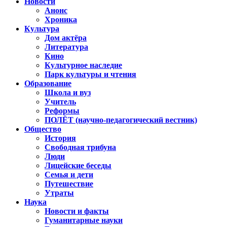
Новости
Анонс
Хроника
Культура
Дом актёра
Литература
Кино
Культурное наследие
Парк культуры и чтения
Образование
Школа и вуз
Учитель
Реформы
ПОЛЁТ (научно-педагогический вестник)
Общество
История
Свободная трибуна
Люди
Лицейские беседы
Семья и дети
Путешествие
Утраты
Наука
Новости и факты
Гуманитарные науки