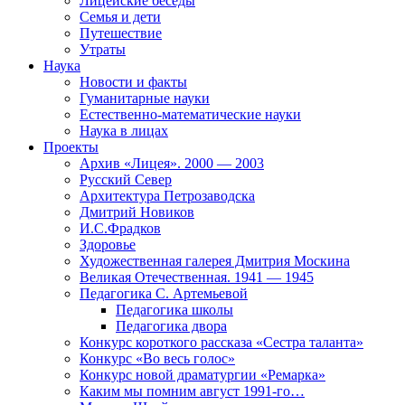
Лицейские беседы
Семья и дети
Путешествие
Утраты
Наука
Новости и факты
Гуманитарные науки
Естественно-математические науки
Наука в лицах
Проекты
Архив «Лицея». 2000 — 2003
Русский Север
Архитектура Петрозаводска
Дмитрий Новиков
И.С.Фрадков
Здоровье
Художественная галерея Дмитрия Москина
Великая Отечественная. 1941 — 1945
Педагогика С. Артемьевой
Педагогика школы
Педагогика двора
Конкурс короткого рассказа «Сестра таланта»
Конкурс «Во весь голос»
Конкурс новой драматургии «Ремарка»
Каким мы помним август 1991-го…