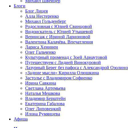
Михаил Швейцер
Блоги
Блог Лицея
Алла Нестеренко
Михаил Гольденберг
Родословная с Юлией Свинцовой
Видоискатель с Юлией Утышевой
Вернисаж с Ириной Ларионовой
Валентина Калачёва. Впечатления
Лариса Хенинен
Олег Гальченко
Культурный променад с Зоей Арнаутовой
Путешествуем с Лидией Винокуровой
Лазурный Берег без пафоса с Александрой Озолино
«Задние мысли» Кирилла Олюшкина
Застолье с Владимиром Софиенко
Ирина Савкина
Светлана Артемьева
Наталья Мешкова
Владимир Берштейн
Екатерина Габалова
Олег Липовецкий
Илона Румянцева
Афиша