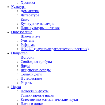
Хроника
Культура
Дом актёра
Литература
Кино
Культурное наследие
Парк культуры и чтения
Образование
Школа и вуз
Учитель
Реформы
ПОЛЁТ (научно-педагогический вестник)
Общество
История
Свободная трибуна
Люди
Лицейские беседы
Семья и дети
Путешествие
Утраты
Наука
Новости и факты
Гуманитарные науки
Естественно-математические науки
Наука в лицах