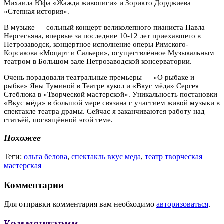
Михаила Юфа «Жажда живописи» и Зорикто Дорджиева
«Степная история».
В музыке — сольный концерт великолепного пианиста Павла
Нерсесьяна, впервые за последние 10-12 лет приехавшего в
Петрозаводск, концертное исполнение оперы Римского-
Корсакова «Моцарт и Сальери», осуществлённое Музыкальным
театром в Большом зале Петрозаводской консерватории.
Очень порадовали театральные премьеры — «О рыбаке и
рыбке» Яны Туминой в Театре кукол и «Вкус мёда» Сергея
Стеблюка в «Творческой мастерской». Уникальность постановки
«Вкус мёда» в большой мере связана с участием живой музыки в
спектакле театра драмы. Сейчас я заканчиваются работу над
статьёй, посвящённой этой теме.
Похожее
Теги:
ольга белова
,
спектакль вкус меда
,
театр творческая
мастерская
Комментарии
Для отправки комментария вам необходимо
авторизоваться
.