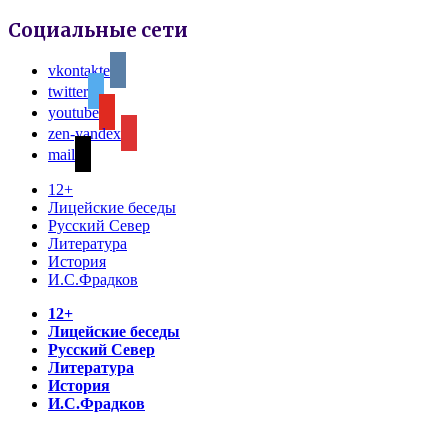
Социальные сети
vkontakte
twitter
youtube
zen-yandex
mail
12+
Лицейские беседы
Русский Север
Литература
История
И.С.Фрадков
12+
Лицейские беседы
Русский Север
Литература
История
И.С.Фрадков