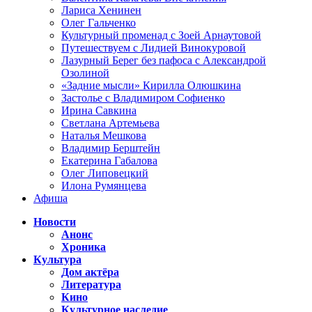
Лариса Хенинен
Олег Гальченко
Культурный променад с Зоей Арнаутовой
Путешествуем с Лидией Винокуровой
Лазурный Берег без пафоса с Александрой
Озолиной
«Задние мысли» Кирилла Олюшкина
Застолье с Владимиром Софиенко
Ирина Савкина
Светлана Артемьева
Наталья Мешкова
Владимир Берштейн
Екатерина Габалова
Олег Липовецкий
Илона Румянцева
Афиша
Новости
Анонс
Хроника
Культура
Дом актёра
Литература
Кино
Культурное наследие