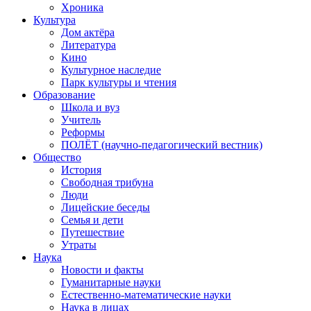
Хроника
Культура
Дом актёра
Литература
Кино
Культурное наследие
Парк культуры и чтения
Образование
Школа и вуз
Учитель
Реформы
ПОЛЁТ (научно-педагогический вестник)
Общество
История
Свободная трибуна
Люди
Лицейские беседы
Семья и дети
Путешествие
Утраты
Наука
Новости и факты
Гуманитарные науки
Естественно-математические науки
Наука в лицах