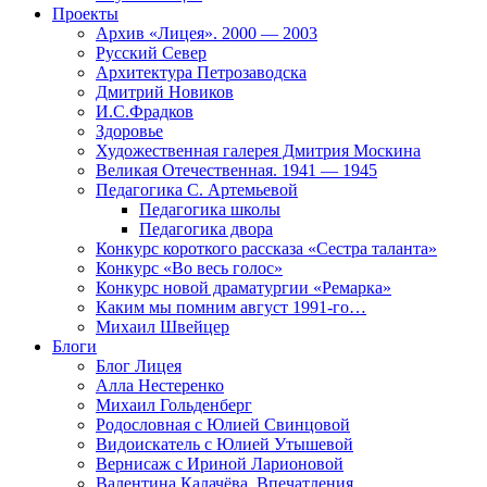
Проекты
Архив «Лицея». 2000 — 2003
Русский Север
Архитектура Петрозаводска
Дмитрий Новиков
И.С.Фрадков
Здоровье
Художественная галерея Дмитрия Москина
Великая Отечественная. 1941 — 1945
Педагогика С. Артемьевой
Педагогика школы
Педагогика двора
Конкурс короткого рассказа «Сестра таланта»
Конкурс «Во весь голос»
Конкурс новой драматургии «Ремарка»
Каким мы помним август 1991-го…
Михаил Швейцер
Блоги
Блог Лицея
Алла Нестеренко
Михаил Гольденберг
Родословная с Юлией Свинцовой
Видоискатель с Юлией Утышевой
Вернисаж с Ириной Ларионовой
Валентина Калачёва. Впечатления