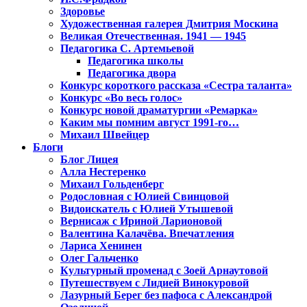
Здоровье
Художественная галерея Дмитрия Москина
Великая Отечественная. 1941 — 1945
Педагогика С. Артемьевой
Педагогика школы
Педагогика двора
Конкурс короткого рассказа «Сестра таланта»
Конкурс «Во весь голос»
Конкурс новой драматургии «Ремарка»
Каким мы помним август 1991-го…
Михаил Швейцер
Блоги
Блог Лицея
Алла Нестеренко
Михаил Гольденберг
Родословная с Юлией Свинцовой
Видоискатель с Юлией Утышевой
Вернисаж с Ириной Ларионовой
Валентина Калачёва. Впечатления
Лариса Хенинен
Олег Гальченко
Культурный променад с Зоей Арнаутовой
Путешествуем с Лидией Винокуровой
Лазурный Берег без пафоса с Александрой