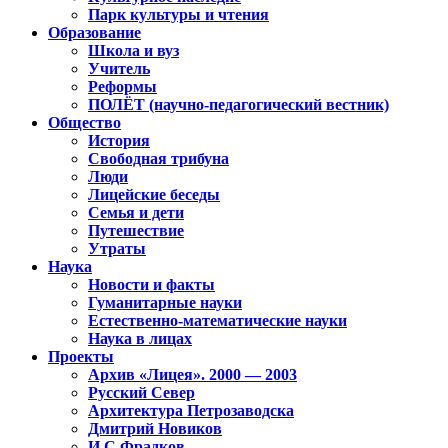
Парк культуры и чтения
Образование
Школа и вуз
Учитель
Реформы
ПОЛЁТ (научно-педагогический вестник)
Общество
История
Свободная трибуна
Люди
Лицейские беседы
Семья и дети
Путешествие
Утраты
Наука
Новости и факты
Гуманитарные науки
Естественно-математические науки
Наука в лицах
Проекты
Архив «Лицея». 2000 — 2003
Русский Север
Архитектура Петрозаводска
Дмитрий Новиков
И.С.Фрадков