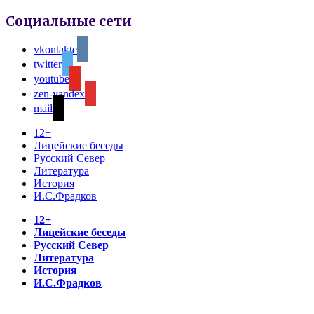
Социальные сети
vkontakte
twitter
youtube
zen-yandex
mail
12+
Лицейские беседы
Русский Север
Литература
История
И.С.Фрадков
12+
Лицейские беседы
Русский Север
Литература
История
И.С.Фрадков