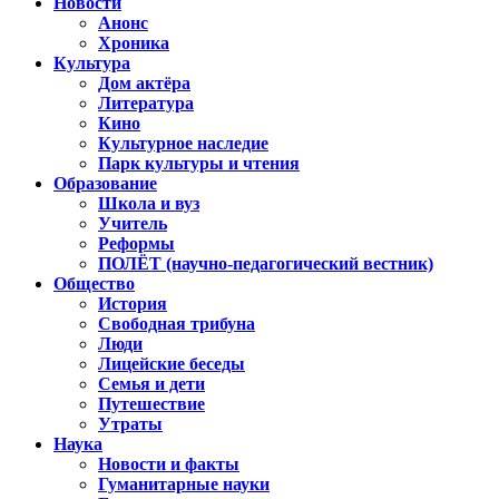
Новости
Анонс
Хроника
Культура
Дом актёра
Литература
Кино
Культурное наследие
Парк культуры и чтения
Образование
Школа и вуз
Учитель
Реформы
ПОЛЁТ (научно-педагогический вестник)
Общество
История
Свободная трибуна
Люди
Лицейские беседы
Семья и дети
Путешествие
Утраты
Наука
Новости и факты
Гуманитарные науки