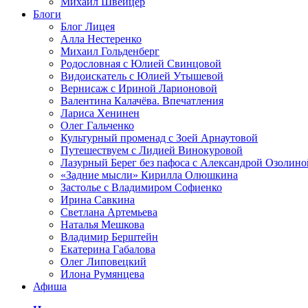
Михаил Швейцер
Блоги
Блог Лицея
Алла Нестеренко
Михаил Гольденберг
Родословная с Юлией Свинцовой
Видоискатель с Юлией Утышевой
Вернисаж с Ириной Ларионовой
Валентина Калачёва. Впечатления
Лариса Хенинен
Олег Гальченко
Культурный променад с Зоей Арнаутовой
Путешествуем с Лидией Винокуровой
Лазурный Берег без пафоса с Александрой Озолино
«Задние мысли» Кирилла Олюшкина
Застолье с Владимиром Софиенко
Ирина Савкина
Светлана Артемьева
Наталья Мешкова
Владимир Берштейн
Екатерина Габалова
Олег Липовецкий
Илона Румянцева
Афиша