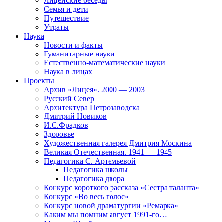
Лицейские беседы
Семья и дети
Путешествие
Утраты
Наука
Новости и факты
Гуманитарные науки
Естественно-математические науки
Наука в лицах
Проекты
Архив «Лицея». 2000 — 2003
Русский Север
Архитектура Петрозаводска
Дмитрий Новиков
И.С.Фрадков
Здоровье
Художественная галерея Дмитрия Москина
Великая Отечественная. 1941 — 1945
Педагогика С. Артемьевой
Педагогика школы
Педагогика двора
Конкурс короткого рассказа «Сестра таланта»
Конкурс «Во весь голос»
Конкурс новой драматургии «Ремарка»
Каким мы помним август 1991-го…