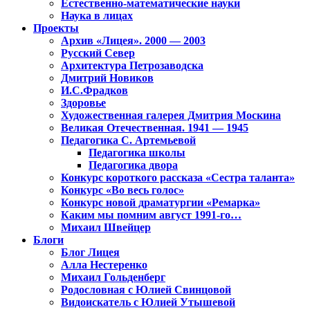
Естественно-математические науки
Наука в лицах
Проекты
Архив «Лицея». 2000 — 2003
Русский Север
Архитектура Петрозаводска
Дмитрий Новиков
И.С.Фрадков
Здоровье
Художественная галерея Дмитрия Москина
Великая Отечественная. 1941 — 1945
Педагогика С. Артемьевой
Педагогика школы
Педагогика двора
Конкурс короткого рассказа «Сестра таланта»
Конкурс «Во весь голос»
Конкурс новой драматургии «Ремарка»
Каким мы помним август 1991-го…
Михаил Швейцер
Блоги
Блог Лицея
Алла Нестеренко
Михаил Гольденберг
Родословная с Юлией Свинцовой
Видоискатель с Юлией Утышевой