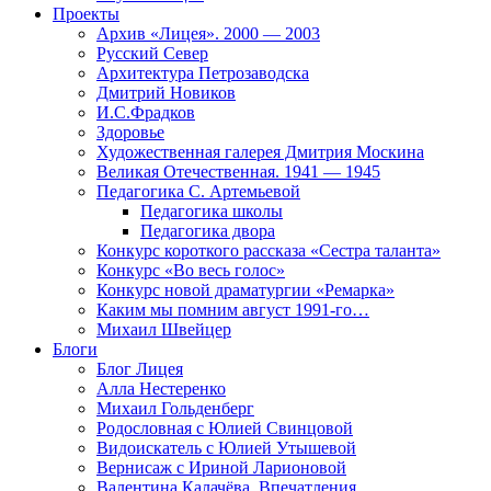
Проекты
Архив «Лицея». 2000 — 2003
Русский Север
Архитектура Петрозаводска
Дмитрий Новиков
И.С.Фрадков
Здоровье
Художественная галерея Дмитрия Москина
Великая Отечественная. 1941 — 1945
Педагогика С. Артемьевой
Педагогика школы
Педагогика двора
Конкурс короткого рассказа «Сестра таланта»
Конкурс «Во весь голос»
Конкурс новой драматургии «Ремарка»
Каким мы помним август 1991-го…
Михаил Швейцер
Блоги
Блог Лицея
Алла Нестеренко
Михаил Гольденберг
Родословная с Юлией Свинцовой
Видоискатель с Юлией Утышевой
Вернисаж с Ириной Ларионовой
Валентина Калачёва. Впечатления