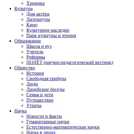
Хроника
Культура
Дом актёра
Литература
Кино
Культурное наследие
Парк культуры и чтения
Образование
Школа и вуз
Учитель
Реформы
ПОЛЁТ (научно-педагогический вестник)
Общество
История
Свободная трибуна
Люди
Лицейские беседы
Семья и дети
Путешествие
Утраты
Наука
Новости и факты
Гуманитарные науки
Естественно-математические науки
Наука в лицах