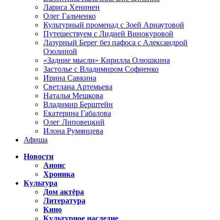
Лариса Хенинен
Олег Гальченко
Культурный променад с Зоей Арнаутовой
Путешествуем с Лидией Винокуровой
Лазурный Берег без пафоса с Александрой
Озолиной
«Задние мысли» Кирилла Олюшкина
Застолье с Владимиром Софиенко
Ирина Савкина
Светлана Артемьева
Наталья Мешкова
Владимир Берштейн
Екатерина Габалова
Олег Липовецкий
Илона Румянцева
Афиша
Новости
Анонс
Хроника
Культура
Дом актёра
Литература
Кино
Культурное наследие