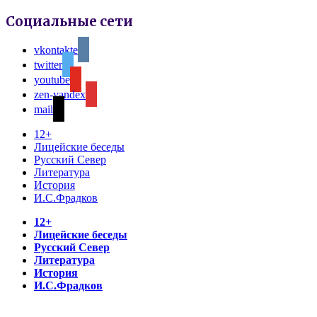
Социальные сети
vkontakte
twitter
youtube
zen-yandex
mail
12+
Лицейские беседы
Русский Север
Литература
История
И.С.Фрадков
12+
Лицейские беседы
Русский Север
Литература
История
И.С.Фрадков