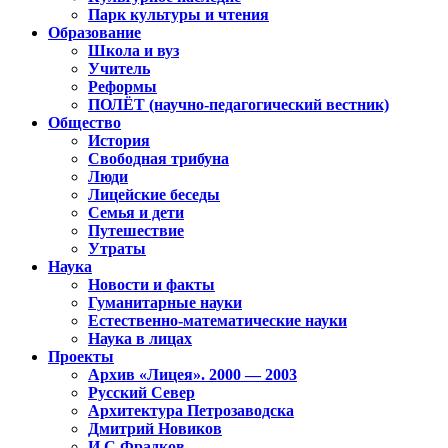
Парк культуры и чтения
Образование
Школа и вуз
Учитель
Реформы
ПОЛЁТ (научно-педагогический вестник)
Общество
История
Свободная трибуна
Люди
Лицейские беседы
Семья и дети
Путешествие
Утраты
Наука
Новости и факты
Гуманитарные науки
Естественно-математические науки
Наука в лицах
Проекты
Архив «Лицея». 2000 — 2003
Русский Север
Архитектура Петрозаводска
Дмитрий Новиков
И.С.Фрадков