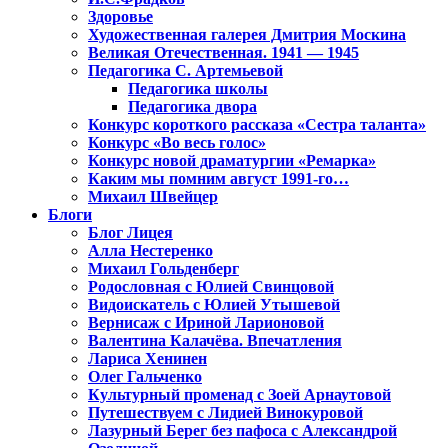
Здоровье
Художественная галерея Дмитрия Москина
Великая Отечественная. 1941 — 1945
Педагогика С. Артемьевой
Педагогика школы
Педагогика двора
Конкурс короткого рассказа «Сестра таланта»
Конкурс «Во весь голос»
Конкурс новой драматургии «Ремарка»
Каким мы помним август 1991-го…
Михаил Швейцер
Блоги
Блог Лицея
Алла Нестеренко
Михаил Гольденберг
Родословная с Юлией Свинцовой
Видоискатель с Юлией Утышевой
Вернисаж с Ириной Ларионовой
Валентина Калачёва. Впечатления
Лариса Хенинен
Олег Гальченко
Культурный променад с Зоей Арнаутовой
Путешествуем с Лидией Винокуровой
Лазурный Берег без пафоса с Александрой