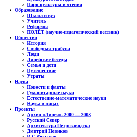
Парк культуры и чтения
Образование
Школа и вуз
Учитель
Реформы
ПОЛЁТ (научно-педагогический вестник)
Общество
История
Свободная трибуна
Люди
Лицейские беседы
Семья и дети
Путешествие
Утраты
Наука
Новости и факты
Гуманитарные науки
Естественно-математические науки
Наука в лицах
Проекты
Архив «Лицея». 2000 — 2003
Русский Север
Архитектура Петрозаводска
Дмитрий Новиков
И.С.Фрадков