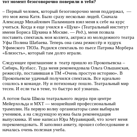
тот момент безоговорочно поверили в тебя?
– Первый человек, который безоговорочно меня поддержал, —
это моя жена Катя. Было сразу несколько людей. Сначала
Александр Михайлович Паламишев взял меня к себе на курс
учиться. Когда я еще учился в «Щуке» (Театральный институт
имени Бориса Щукина в Москве. —
Ред
.), меня позвала
поставить спектакль моя коллега, актриса из молодежного театра
Уфы Полина Шабаева. Теперь она сама режиссёр и худрук
Уфимского ТЮЗа. Родился спектакль по пьесе Патрика Морбера
«Близость», который там долго играли.
Следующее приглашение в театр пришло из Прокопьевска –
Сибирь, Кузбасс. Туда меня рекомендовала Ольга Ольшанская,
режиссёр, поставившая в ТМ «Очень простую историю». В
Прокопьевске удачный получился спектакль. Все идеально
сошлось в команде. Ну и потихоньку пошло. Театральный мир
тесен. И если ты в теме, то быстро всё узнаешь.
А потом была Школа театрального лидера при центре
Мейерхольда и МХТ — мощнейший профессиональный
трамплин. На первую волну организаторы сами выбирали
учеников, а на следующую нужна была рекомендация
выпускника. И мне написал Юра Муравицкий, что хочет меня
порекомендовать. Я заполнил анкету, прошел собеседование и
началась очень полезная учеба.