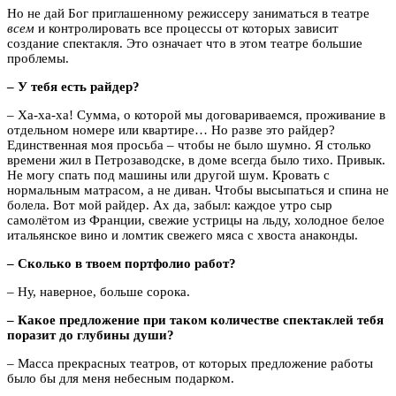
Но не дай Бог приглашенному режиссеру заниматься в театре
всем
и контролировать все процессы от которых зависит
создание спектакля. Это означает что в этом театре большие
проблемы.
– У тебя есть райдер?
– Ха-ха-ха! Сумма, о которой мы договариваемся, проживание в
отдельном номере или квартире… Но разве это райдер?
Единственная моя просьба – чтобы не было шумно. Я столько
времени жил в Петрозаводске, в доме всегда было тихо. Привык.
Не могу спать под машины или другой шум. Кровать с
нормальным матрасом, а не диван. Чтобы высыпаться и спина не
болела. Вот мой райдер. Ах да, забыл: каждое утро сыр
самолётом из Франции, свежие устрицы на льду, холодное белое
итальянское вино и ломтик свежего мяса с хвоста анаконды.
– Сколько в твоем портфолио работ?
– Ну, наверное, больше сорока.
– Какое предложение при таком количестве спектаклей тебя
поразит до глубины души?
– Масса прекрасных театров, от которых предложение работы
было бы для меня небесным подарком.