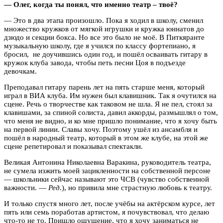
— Олег, когда ты понял, что именно театр – твоё?
— Это в два этапа произошло. Пока я ходил в школу, сменил
множество кружков от мягкой игрушки и кружка юннатов до
дзюдо и секции бокса. Но все это было не моё. В Питкяранте
музыкальную школу, где я учился по классу фортепиано, я
бросил, не доучившись один год, и пошёл осваивать гитару в
кружок клуба завода, чтобы петь песни Цоя в подъезде
девочкам.
Преподавал гитару парень лет на пять старше меня, который
играл в ВИА клуба. Им нужен был клавишник. Так я очутился на
сцене. Речь о творчестве как таковом не шла. Я не пел, стоял за
клавишами, за спиной солиста, давил аккорды, размышлял о том,
что меня не видно, и ко мне пришло понимание, что я хочу быть
на первой линии. Славы хочу. Поэтому ушёл из ансамбля и
пошёл в народный театр, который в этом же клубе, на этой же
сцене репетировал и показывал спектакли.
Великая Антонина Николаевна Варакина, руководитель театра,
не сумела изжить моей зацикленности на собственной персоне
— школьники сейчас называют это ЧСВ (чувство собственной
важности. —
Ред.
), но привила мне страстную любовь к театру.
И только спустя много лет, после учёбы на актёрском курсе, лет
пять или семь поработав артистом, я почувствовал, что делаю
что-то не то. Пришло ощущение, что я хочу заниматься не