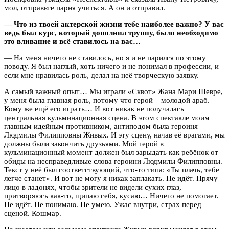
мол, отправьте парня учиться. А он и отправил.
— Что из твоей актерской жизни тебе наиболее важно? У вас
ведь был курс, который дополнил труппу, было необходимо
это вливание и всё ставилось на вас…
— На меня ничего не ставилось, но я и не парился по этому
поводу. Я был наглый, хоть ничего и не понимал в профессии, и
если мне нравилась роль, делал на неё творческую заявку.
А самый важный опыт… Мы играли «Сквот» Жана Мари Шевре,
у меня была главная роль, потому что герой – молодой араб.
Кому же ещё его играть… И вот никак не получалась
центральная кульминационная сцена. В этом спектакле моим
главным идейным противником, антиподом была героиня
Людмилы Филипповны Живых. И эту сцену, начав её врагами, мы
должны были закончить друзьями. Мой герой в
кульминационный момент должен был зарыдать как ребёнок от
обиды на несправедливые слова героини Людмилы Филипповны.
Текст у неё был соответствующий, что-то типа: «Ты плачь, тебе
легче станет». И вот не могу я никак заплакать. Не идёт. Прячу
лицо в ладонях, чтобы зрители не видели сухих глаз,
притворяюсь как-то, щипаю себя, кусаю… Ничего не помогает.
Не идёт. Не понимаю. Не умею. Ужас внутри, страх перед
сценой. Кошмар.