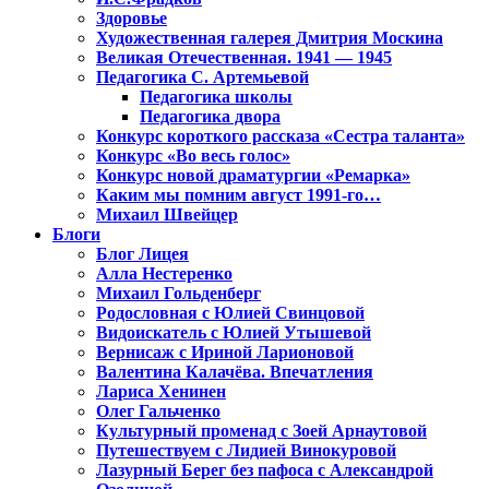
Здоровье
Художественная галерея Дмитрия Москина
Великая Отечественная. 1941 — 1945
Педагогика С. Артемьевой
Педагогика школы
Педагогика двора
Конкурс короткого рассказа «Сестра таланта»
Конкурс «Во весь голос»
Конкурс новой драматургии «Ремарка»
Каким мы помним август 1991-го…
Михаил Швейцер
Блоги
Блог Лицея
Алла Нестеренко
Михаил Гольденберг
Родословная с Юлией Свинцовой
Видоискатель с Юлией Утышевой
Вернисаж с Ириной Ларионовой
Валентина Калачёва. Впечатления
Лариса Хенинен
Олег Гальченко
Культурный променад с Зоей Арнаутовой
Путешествуем с Лидией Винокуровой
Лазурный Берег без пафоса с Александрой