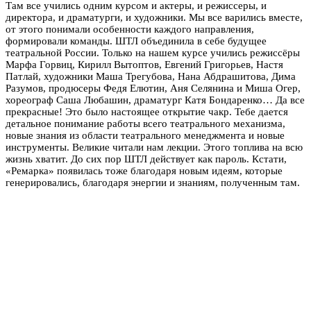
Там все учились одним курсом и актеры, и режиссеры, и
директора, и драматурги, и художники. Мы все варились вместе,
от этого понимали особенности каждого направления,
формировали команды. ШТЛ объединила в себе будущее
театральной России. Только на нашем курсе учились режиссёры
Марфа Горвиц, Кирилл Вытоптов, Евгений Григорьев, Настя
Патлай, художники Маша Трегубова, Нана Абдрашитова, Дима
Разумов, продюсеры Федя Елютин, Аня Селянина и Миша Огер,
хореограф Саша Любашин, драматург Катя Бондаренко… Да все
прекрасные! Это было настоящее открытие чакр. Тебе дается
детальное понимание работы всего театрального механизма,
новые знания из области театрального менеджмента и новые
инструменты. Великие читали нам лекции. Этого топлива на всю
жизнь хватит. До сих пор ШТЛ действует как пароль. Кстати,
«Ремарка» появилась тоже благодаря новым идеям, которые
генерировались, благодаря энергии и знаниям, полученным там.