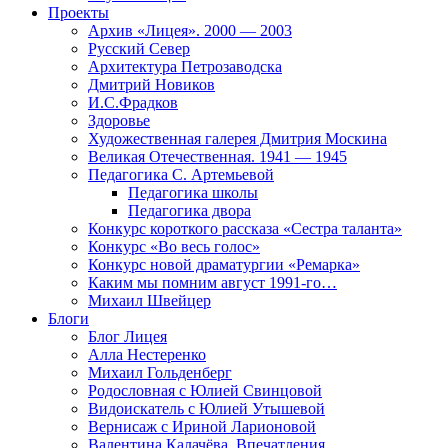
Проекты
Архив «Лицея». 2000 — 2003
Русский Север
Архитектура Петрозаводска
Дмитрий Новиков
И.С.Фрадков
Здоровье
Художественная галерея Дмитрия Москина
Великая Отечественная. 1941 — 1945
Педагогика С. Артемьевой
Педагогика школы
Педагогика двора
Конкурс короткого рассказа «Сестра таланта»
Конкурс «Во весь голос»
Конкурс новой драматургии «Ремарка»
Каким мы помним август 1991-го…
Михаил Швейцер
Блоги
Блог Лицея
Алла Нестеренко
Михаил Гольденберг
Родословная с Юлией Свинцовой
Видоискатель с Юлией Утышевой
Вернисаж с Ириной Ларионовой
Валентина Калачёва. Впечатления