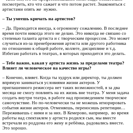
посмотреть, кто что сажает и что потом растет. Знакомиться с
артистами опять же нужно.
– Ты умеешь кричать на артистов?
– Да. Приходится иногда, к огромному сожалению. В последнее
время почти никогда этого не делаю. Это никогда не связано со
степенью таланта артиста и с творческим процессом. Это может
случиться из-за пренебрежения артиста или другого работника
по отношению к общей работе, коллеге, дисциплине и т.д.
Избегаю работать в театрах, в которых приходится это делать.
– Тебе важно, какая у артиста жизнь за пределами театра?
Влияет ли человеческое на качество игры?
– Конечно, влияет. Когда ты худрук или директор, ты должен
впрямую заниматься условиями жизни актеров. У
приглашенного режиссера нет таких возможностей, я за два
месяца не смогу повлиять на их жизнь вне театра. У меня задача
создать внутри театра, в работе над произведением творческое
самочувствие. Но по-человечески ты не можешь игнорировать
события жизни актеров. Отменяешь, переносишь репетиции…
Переживаешь с ними и за них. В Кемерово, например, во время
работы над спектаклем у артиста родился сын, мы вместе
встречали из роддома его жену и ребёнка, радовались вместе.
Это хорошо.