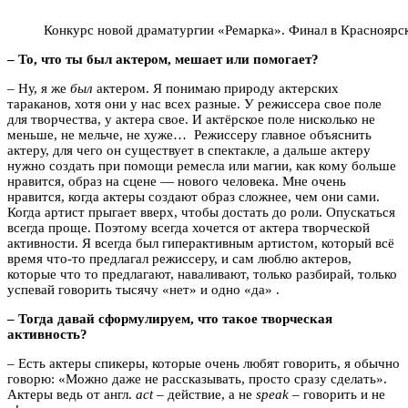
Конкурс новой драматургии «Ремарка». Финал в Красноярск
– То, что ты был актером, мешает или помогает?
– Ну, я же
был
актером. Я понимаю природу актерских
тараканов, хотя они у нас всех разные. У режиссера свое поле
для творчества, у актера свое. И актёрское поле нисколько не
меньше, не мельче, не хуже… Режиссеру главное объяснить
актеру, для чего он существует в спектакле, а дальше актеру
нужно создать при помощи ремесла или магии, как кому больше
нравится, образ на сцене — нового человека. Мне очень
нравится, когда актеры создают образ сложнее, чем они сами.
Когда артист прыгает вверх, чтобы достать до роли. Опускаться
всегда проще. Поэтому всегда хочется от актера творческой
активности. Я всегда был гиперактивным артистом, который всё
время что-то предлагал режиссеру, и сам люблю актеров,
которые что то предлагают, наваливают, только разбирай, только
успевай говорить тысячу «нет» и одно «да» .
– Тогда давай сформулируем, что такое творческая
активность?
– Есть актеры спикеры, которые очень любят говорить, я обычно
говорю: «Можно даже не рассказывать, просто сразу сделать».
Актеры ведь от англ.
act
– действие, а не
speak
– говорить и не