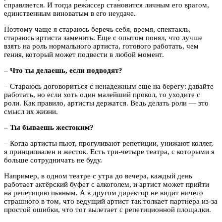
справляется. И тогда режиссер становится личным его врагом,
единственным виноватым в его неудаче.
Поэтому чаще я стараюсь беречь себя, время, спектакль,
стараюсь артиста заменить. Еще с опытом понял, что лучше
взять на роль нормального артиста, готового работать, чем
гения, который может подвести в любой момент.
– Что ты делаешь, если подводят?
– Стараюсь договориться с ненадежным еще на берегу: давайте
работать, но если хоть один малейший прокол, то уходите с
роли. Как правило, артисты держатся. Ведь делать роли — это
смысл их жизни.
– Ты бываешь жестоким?
– Когда артисты пьют, прогуливают репетиции, унижают коллег,
я принципиален и жесток. Есть три-четыре театра, с которыми я
больше сотрудничать не буду.
Например, в одном театре с утра до вечера, каждый день
работает актёрский буфет с алкоголем, и артист может прийти
на репетицию пьяным. А в другом директор не видит ничего
страшного в том, что ведущий артист так толкает партнера из-за
простой ошибки, что тот вылетает с репетиционной площадки.