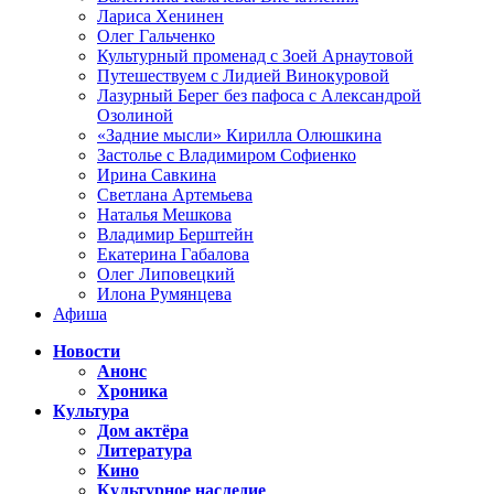
Лариса Хенинен
Олег Гальченко
Культурный променад с Зоей Арнаутовой
Путешествуем с Лидией Винокуровой
Лазурный Берег без пафоса с Александрой
Озолиной
«Задние мысли» Кирилла Олюшкина
Застолье с Владимиром Софиенко
Ирина Савкина
Светлана Артемьева
Наталья Мешкова
Владимир Берштейн
Екатерина Габалова
Олег Липовецкий
Илона Румянцева
Афиша
Новости
Анонс
Хроника
Культура
Дом актёра
Литература
Кино
Культурное наследие