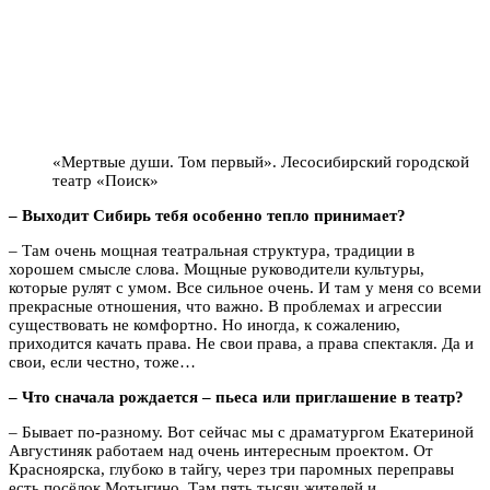
«Мертвые души. Том первый». Лесосибирский городской
театр «Поиск»
– Выходит Сибирь тебя особенно тепло принимает?
– Там очень мощная театральная структура, традиции в
хорошем смысле слова. Мощные руководители культуры,
которые рулят с умом. Все сильное очень. И там у меня со всеми
прекрасные отношения, что важно. В проблемах и агрессии
существовать не комфортно. Но иногда, к сожалению,
приходится качать права. Не свои права, а права спектакля. Да и
свои, если честно, тоже…
– Что сначала рождается – пьеса или приглашение в театр?
– Бывает по-разному. Вот сейчас мы с драматургом Екатериной
Августиняк работаем над очень интересным проектом. От
Красноярска, глубоко в тайгу, через три паромных переправы
есть посёлок Мотыгино. Там пять тысяч жителей и …