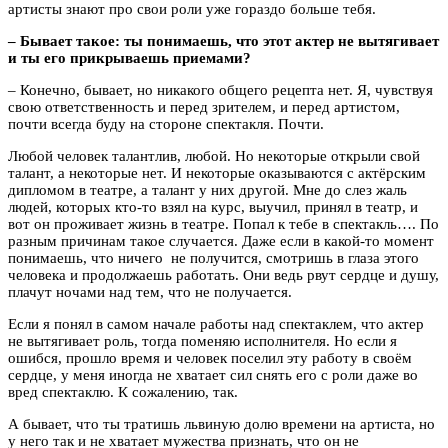
артисты знают про свои роли уже гораздо больше тебя.
– Бывает такое: ты понимаешь, что этот актер не вытягивает
и ты его прикрываешь приемами?
– Конечно, бывает, но никакого общего рецепта нет. Я, чувствуя
свою ответственность и перед зрителем, и перед артистом,
почти всегда буду на стороне спектакля. Почти.
Любой человек талантлив, любой. Но некоторые открыли свой
талант, а некоторые нет. И некоторые оказываются с актёрским
дипломом в театре, а талант у них другой. Мне до слез жаль
людей, которых кто-то взял на курс, выучил, принял в театр, и
вот он проживает жизнь в театре. Попал к тебе в спектакль…. По
разным причинам такое случается. Даже если в какой-то момент
понимаешь, что ничего не получится, смотришь в глаза этого
человека и продолжаешь работать. Они ведь рвут сердце и душу,
плачут ночами над тем, что не получается.
Если я понял в самом начале работы над спектаклем, что актер
не вытягивает роль, тогда поменяю исполнителя. Но если я
ошибся, прошло время и человек поселил эту работу в своём
сердце, у меня иногда не хватает сил снять его с роли даже во
вред спектаклю. К сожалению, так.
А бывает, что ты тратишь львиную долю времени на артиста, но
у него так и не хватает мужества признать, что он не