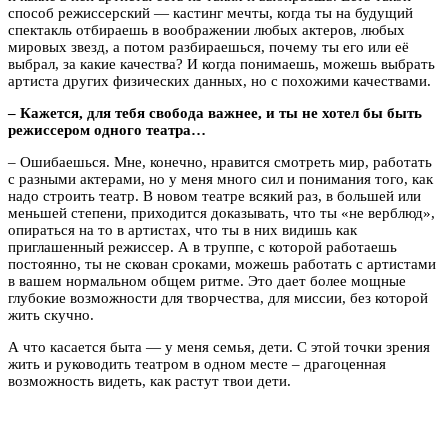
способ режиссерский — кастинг мечты, когда ты на будущий
спектакль отбираешь в воображении любых актеров, любых
мировых звезд, а потом разбираешься, почему ты его или её
выбрал, за какие качества? И когда понимаешь, можешь выбрать
артиста других физических данных, но с похожими качествами.
– Кажется, для тебя свобода важнее, и ты не хотел бы быть
режиссером одного театра…
– Ошибаешься. Мне, конечно, нравится смотреть мир, работать
с разными актерами, но у меня много сил и понимания того, как
надо строить театр. В новом театре всякий раз, в большей или
меньшей степени, приходится доказывать, что ты «не верблюд»,
опираться на то в артистах, что ты в них видишь как
приглашенный режиссер. А в труппе, с которой работаешь
постоянно, ты не скован сроками, можешь работать с артистами
в вашем нормальном общем ритме. Это дает более мощные
глубокие возможности для творчества, для миссии, без которой
жить скучно.
А что касается быта — у меня семья, дети. С этой точки зрения
жить и руководить театром в одном месте – драгоценная
возможность видеть, как растут твои дети.