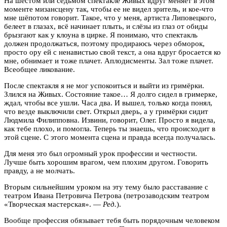
На шестом или седьмом спектакле Живых вдруг меняет в этом
моменте мизансцену так, чтобы ее не видел зритель, и кое-что
мне шёпотом говорит. Такое, что у меня, артиста Липовецкого,
белеет в глазах, всё начинает плыть, и слёзы из глаз от обиды
брызгают как у клоуна в цирке. Я понимаю, что спектакль
должен продолжаться, поэтому продираюсь через обморок,
просто ору ей с ненавистью свой текст, а она вдруг бросается ко
мне, обнимает и тоже плачет. Аплодисменты. Зал тоже плачет.
Всеобщее ликование.
После спектакля я не мог успокоиться и выйти из гримёрки.
Злился на Живых. Состояние такое… Я долго сидел в гримерке,
ждал, чтобы все ушли. Часа два. И вышел, только когда понял,
что везде выключили свет. Открыл дверь, а у гримёрки сидит
Людмила Филипповна. Извини, говорит, Олег. Просто я видела,
как тебе плохо, и помогла. Теперь ты знаешь, что происходит в
этой сцене. С этого момента сцена и правда всегда получалась.
Для меня это был огромный урок профессии и честности.
Лучше быть хорошим врагом, чем плохим другом. Говорить
правду, а не молчать.
Вторым сильнейшим уроком на эту тему было расставание с
театром Ивана Петровича Петрова (петрозаводским театром
«Творческая мастерская». —
Ред.
).
Вообще профессия обязывает тебя быть порядочным человеком