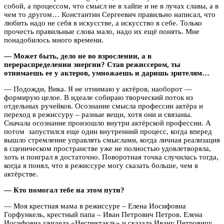
собой, а процессом, что смысл не в хайпе и не в лучах славы, а в
чем то другом… Константин Сергеевич правильно написал, что
любить надо не себя в искусстве, а искусство в себе. Только
прочесть правильные слова мало, надо их ещё понять. Мне
понадобилось много времени.
— Может быть, дело не во взрослении, а в
перераспределении энергии? Став режиссером, ты
отнимаешь ее у актеров, умножаешь и даришь зрителям…
— Подожди, Вика. Я не отнимаю у актёров, наоборот —
формирую целое. В идеале собираю творческий поток из
отдельных ручейков. Осознание смысла профессии актёра и
переход в режиссуру – разные вещи, хотя они и связаны.
Сначала осознание произошло внутри актёрской профессии. А
потом запустился еще один внутренний процесс, когда вперед
вышло стремление управлять смыслами, когда личная реализация
в сценическом пространстве уже не полностью удовлетворяла,
хоть и поиграл я достаточно. Поворотная точка случилась тогда,
когда я понял, что в режиссуре могу сказать больше, чем в
актёрстве.
— Кто помогал тебе на этом пути?
— Моя крестная мама в режиссуре – Елена Иосифовна
Горфункель, крестный папа – Иван Петрович Петров. Елена
Иосифовна увидела «Неспектакль» и сказала Ивану Петровичу,