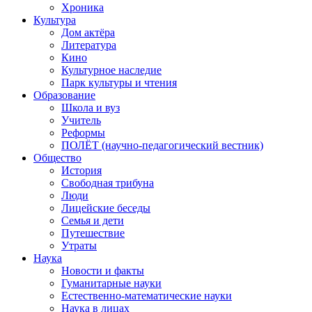
Хроника
Культура
Дом актёра
Литература
Кино
Культурное наследие
Парк культуры и чтения
Образование
Школа и вуз
Учитель
Реформы
ПОЛЁТ (научно-педагогический вестник)
Общество
История
Свободная трибуна
Люди
Лицейские беседы
Семья и дети
Путешествие
Утраты
Наука
Новости и факты
Гуманитарные науки
Естественно-математические науки
Наука в лицах