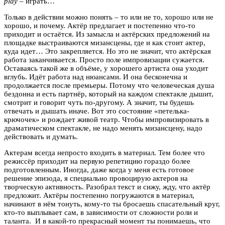
play
– играть…
Только в действии можно понять – то или не то, хорошо или не
хорошо, и почему. Актёр предлагает и постепенно что-то
приходит и остаётся. Из замысла и актёрских предложений на
площадке выстраиваются мизансцены, где и как стоит актер,
куда идет… Это закрепляется. Но это не значит, что актёрская
работа заканчивается. Просто поле импровизации сужается.
Оставаясь такой же в объёме, у хорошего артиста она уходит
вглубь. Идёт работа над нюансами. И она бесконечна и
продолжается после премьеры. Потому что человеческая душа
бездонна и есть партнёр, который на каждом спектакле дышит,
смотрит и говорит чуть по-другому. А значит, ты будешь
отвечать и дышать иначе. Вот это состояние «петелька-
крючочек» и рождает живой театр. Чтобы импровизировать в
драматическом спектакле, не надо менять мизансцену, надо
действовать и думать.
Актерам всегда непросто входить в материал. Тем более что
режиссёр приходит на первую репетицию гораздо более
подготовленным. Иногда, даже когда у меня есть готовое
решение эпизода, я специально провоцирую актеров на
творческую активность. Разобрал текст и сижу, жду, что актёр
предложит. Актёры постепенно погружаются в материал,
начинают в нём тонуть, кому-то ты бросаешь спасательный круг,
кто-то выплывает сам, в зависимости от сложности роли и
таланта. И в какой-то прекрасный момент ты понимаешь, что