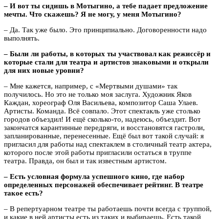
– И вот ты сидишь в Мотыгино, а тебе падает предложение
мечты. Что скажешь? Я не могу, у меня Мотыгино?
– Да. Так уже было. Это принципиально. Договоренности надо
выполнять.
– Были ли работы, в которых ты участвовал как режиссёр и
которые стали для театра и артистов знаковыми и открыли
для них новые уровни?
– Мне кажется, например, с «Мертвыми душами» так
получилось. Но это не только моя заслуга. Художник Яков
Каждан, хореограф Оля Васильева, композитор Саша Улаев.
Артисты. Команда. Всё совпало. Этот спектакль уже столько
городов объездил! И ещё сколько-то, надеюсь, объездит. Вот
закончатся карантинные передряги, и восстановятся гастроли,
запланированные, перенесенные. Ещё был вот такой случай: я
пригласил для работы над спектаклем в столичный театр актера,
которого после этой работы пригласили остаться в труппе
театра. Правда, он был и так известным артистом.
– Есть условная формула успешного кино, где набор
определенных персонажей обеспечивает рейтинг. В театре
такое есть?
– В репертуарном театре ты работаешь почти всегда с труппой,
и какие в ней артисты есть из таких и выбираешь. Есть такой