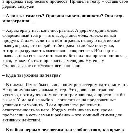
в пределах творческого процесса. Пришел в театр – оставь свое
дерьмо снаружи.
– А как же самость? Оригинальность личности? Она ведь
многогранна…
– Характеры у нас, конечно, разные. А дерьмо одинаковое.
Современный театр — это всегда ансамбль, коллективный
продукт. И даже если ты в нём играешь главную партию или
главную роль, это не даёт тебе права на любые поступки,
которые разрушают коллективное творчество. Ибо партия
главная, пока есть все остальные. Без них она просто одинокая,
хотя, может быть, и прекрасная мелодия. Ну, еще у
Станиславского в «Этике» все написано.
– Куда ты уходил из театра?
– В никуда. Я уже был начинающим режиссером на тот момент.
Не принимала меня альма-матер. Это довольно странное
чувство, потому что дом не стал трамплином, а просто как бы
выжал. У меня был выбор – согласиться на предложенные
условия или уходить. Я сам принял это решение и
ответственность за него. Когда у тебя ничего нет, кроме
профессии, а есть семья и ребенок – это мощный стимул для
активных действий.
– Кто был первым человеком или сообществом, которые в