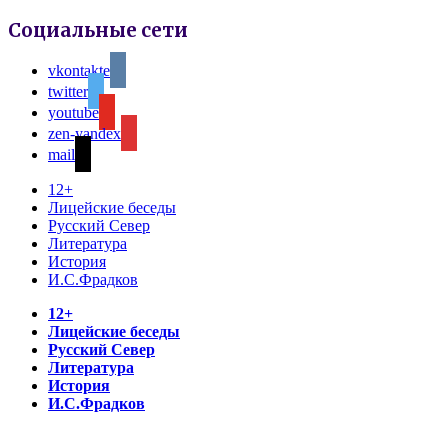
Социальные сети
vkontakte
twitter
youtube
zen-yandex
mail
12+
Лицейские беседы
Русский Север
Литература
История
И.С.Фрадков
12+
Лицейские беседы
Русский Север
Литература
История
И.С.Фрадков