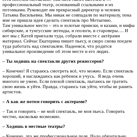
профессиональный театр, основанный ссыльными и их
потомками. Руководит им прекрасный директор и человек
Татьяна Васильевна. Мы никак не совпадали по материалу, пока
мне не пришла идея сделать спектакль про Мотыгино.
Там уникальное место – это и золотые прииски, и казаки, и мифы
сибирские, и тунгусские легенды, и геологи, и староверы…. И
вот мы с Катей приехали туда, собрали вместе с актёрами
материал. Сейчас Екатерина пишет пьесу, и скоро снова поедем
туда работать над спектаклем. Надеемся, что родится
уникальное произведение об этом месте и его людях.
– Ты ходишь на спектакли других режиссеров?
– Конечно! Я стараюсь смотреть всё, что можно. Если спектакль
хороший, я наслаждаюсь как ребенок и учусь. Я ведь очень
многого не умею. Если плохой спектакль, пытаюсь не тратить
свою жизнь и уйти. Правда, стараюсь так уйти, чтобы не ранить
артистов.
– А как же потом говорить с актерами?
– Так и говорить – не мой спектакль, не моя пьеса. Говорить
честно, насколько возможно.
– Ходишь в местные театры?
– Конечно, это же профессиональное поле. Надо обязательно