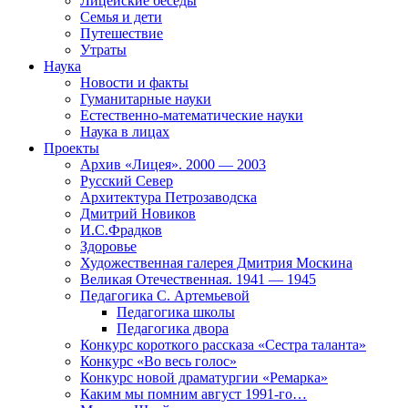
Лицейские беседы
Семья и дети
Путешествие
Утраты
Наука
Новости и факты
Гуманитарные науки
Естественно-математические науки
Наука в лицах
Проекты
Архив «Лицея». 2000 — 2003
Русский Север
Архитектура Петрозаводска
Дмитрий Новиков
И.С.Фрадков
Здоровье
Художественная галерея Дмитрия Москина
Великая Отечественная. 1941 — 1945
Педагогика С. Артемьевой
Педагогика школы
Педагогика двора
Конкурс короткого рассказа «Сестра таланта»
Конкурс «Во весь голос»
Конкурс новой драматургии «Ремарка»
Каким мы помним август 1991-го…