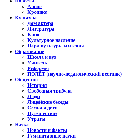
Новости
Анонс
Хроника
Культура
Дом актёра
Литература
Кино
Культурное наследие
Парк культуры и чтения
Образование
Школа и вуз
Учитель
Реформы
ПОЛЁТ (научно-педагогический вестник)
Общество
История
Свободная трибуна
Люди
Лицейские беседы
Семья и дети
Путешествие
Утраты
Наука
Новости и факты
Гуманитарные науки