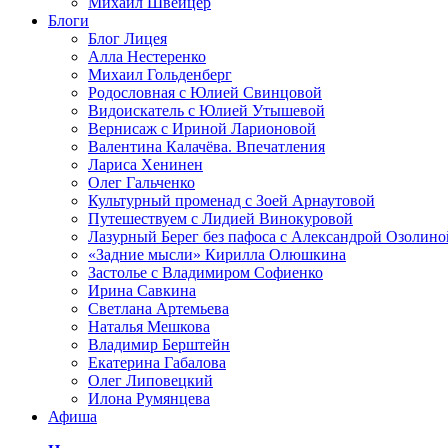
Михаил Швейцер
Блоги
Блог Лицея
Алла Нестеренко
Михаил Гольденберг
Родословная с Юлией Свинцовой
Видоискатель с Юлией Утышевой
Вернисаж с Ириной Ларионовой
Валентина Калачёва. Впечатления
Лариса Хенинен
Олег Гальченко
Культурный променад с Зоей Арнаутовой
Путешествуем с Лидией Винокуровой
Лазурный Берег без пафоса с Александрой Озолино
«Задние мысли» Кирилла Олюшкина
Застолье с Владимиром Софиенко
Ирина Савкина
Светлана Артемьева
Наталья Мешкова
Владимир Берштейн
Екатерина Габалова
Олег Липовецкий
Илона Румянцева
Афиша