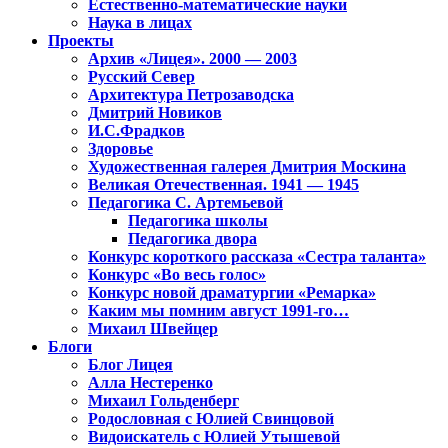
Естественно-математические науки
Наука в лицах
Проекты
Архив «Лицея». 2000 — 2003
Русский Север
Архитектура Петрозаводска
Дмитрий Новиков
И.С.Фрадков
Здоровье
Художественная галерея Дмитрия Москина
Великая Отечественная. 1941 — 1945
Педагогика С. Артемьевой
Педагогика школы
Педагогика двора
Конкурс короткого рассказа «Сестра таланта»
Конкурс «Во весь голос»
Конкурс новой драматургии «Ремарка»
Каким мы помним август 1991-го…
Михаил Швейцер
Блоги
Блог Лицея
Алла Нестеренко
Михаил Гольденберг
Родословная с Юлией Свинцовой
Видоискатель с Юлией Утышевой