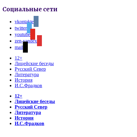
Социальные сети
vkontakte
twitter
youtube
zen-yandex
mail
12+
Лицейские беседы
Русский Север
Литература
История
И.С.Фрадков
12+
Лицейские беседы
Русский Север
Литература
История
И.С.Фрадков