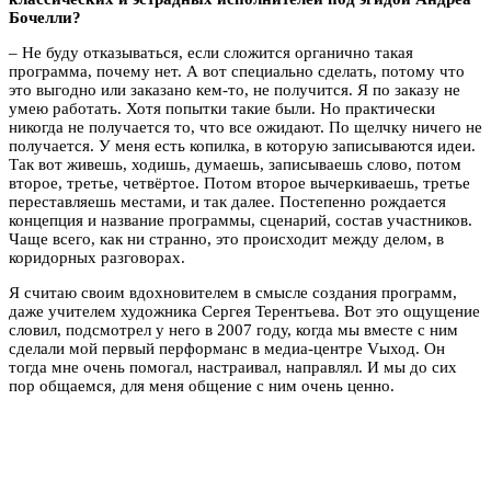
Бочелли?
– Не буду отказываться, если сложится органично такая
программа, почему нет. А вот специально сделать, потому что
это выгодно или заказано кем-то, не получится. Я по заказу не
умею работать. Хотя попытки такие были. Но практически
никогда не получается то, что все ожидают. По щелчку ничего не
получается. У меня есть копилка, в которую записываются идеи.
Так вот живешь, ходишь, думаешь, записываешь слово, потом
второе, третье, четвёртое. Потом второе вычеркиваешь, третье
переставляешь местами, и так далее. Постепенно рождается
концепция и название программы, сценарий, состав участников.
Чаще всего, как ни странно, это происходит между делом, в
коридорных разговорах.
Я считаю своим вдохновителем в смысле создания программ,
даже учителем художника Сергея Терентьева. Вот это ощущение
словил, подсмотрел у него в 2007 году, когда мы вместе с ним
сделали мой первый перформанс в медиа-центре Vыход. Он
тогда мне очень помогал, настраивал, направлял. И мы до сих
пор общаемся, для меня общение с ним очень ценно.