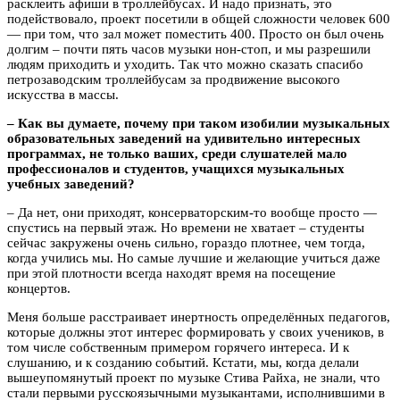
расклеить афиши в троллейбусах. И надо признать, это
подействовало, проект посетили в общей сложности человек 600
— при том, что зал может поместить 400. Просто он был очень
долгим – почти пять часов музыки нон-стоп, и мы разрешили
людям приходить и уходить. Так что можно сказать спасибо
петрозаводским троллейбусам за продвижение высокого
искусства в массы.
– Как вы думаете, почему при таком изобилии музыкальных
образовательных заведений на удивительно интересных
программах, не только ваших, среди слушателей мало
профессионалов и студентов, учащихся музыкальных
учебных заведений?
– Да нет, они приходят, консерваторским-то вообще просто —
спустись на первый этаж. Но времени не хватает – студенты
сейчас закружены очень сильно, гораздо плотнее, чем тогда,
когда учились мы. Но самые лучшие и желающие учиться даже
при этой плотности всегда находят время на посещение
концертов.
Меня больше расстраивает инертность определённых педагогов,
которые должны этот интерес формировать у своих учеников, в
том числе собственным примером горячего интереса. И к
слушанию, и к созданию событий. Кстати, мы, когда делали
вышеупомянутый проект по музыке Стива Райха, не знали, что
стали первыми русскоязычными музыкантами, исполнившими в