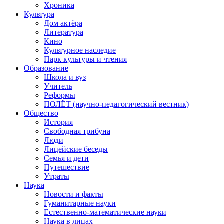
Хроника
Культура
Дом актёра
Литература
Кино
Культурное наследие
Парк культуры и чтения
Образование
Школа и вуз
Учитель
Реформы
ПОЛЁТ (научно-педагогический вестник)
Общество
История
Свободная трибуна
Люди
Лицейские беседы
Семья и дети
Путешествие
Утраты
Наука
Новости и факты
Гуманитарные науки
Естественно-математические науки
Наука в лицах