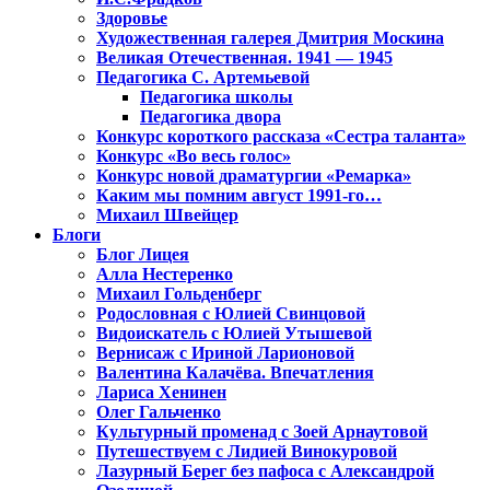
Здоровье
Художественная галерея Дмитрия Москина
Великая Отечественная. 1941 — 1945
Педагогика С. Артемьевой
Педагогика школы
Педагогика двора
Конкурс короткого рассказа «Сестра таланта»
Конкурс «Во весь голос»
Конкурс новой драматургии «Ремарка»
Каким мы помним август 1991-го…
Михаил Швейцер
Блоги
Блог Лицея
Алла Нестеренко
Михаил Гольденберг
Родословная с Юлией Свинцовой
Видоискатель с Юлией Утышевой
Вернисаж с Ириной Ларионовой
Валентина Калачёва. Впечатления
Лариса Хенинен
Олег Гальченко
Культурный променад с Зоей Арнаутовой
Путешествуем с Лидией Винокуровой
Лазурный Берег без пафоса с Александрой