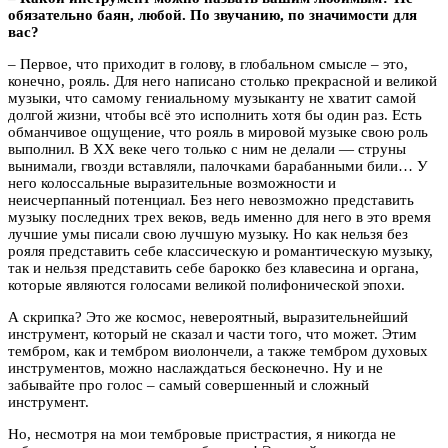
обязательно баян, любой. По звучанию, по значимости для
вас?
– Первое, что приходит в голову, в глобальном смысле – это,
конечно, рояль. Для него написано столько прекрасной и великой
музыки, что самому гениальному музыканту не хватит самой
долгой жизни, чтобы всё это исполнить хотя бы один раз. Есть
обманчивое ощущение, что рояль в мировой музыке свою роль
выполнил. В XX веке чего только с ним не делали — струны
вынимали, гвозди вставляли, палочками барабанными били… У
него колоссальные выразительные возможности и
неисчерпанный потенциал. Без него невозможно представить
музыку последних трех веков, ведь именно для него в это время
лучшие умы писали свою лучшую музыку. Но как нельзя без
рояля представить себе классическую и романтическую музыку,
так и нельзя представить себе барокко без клавесина и органа,
которые являются голосами великой полифонической эпохи.
А скрипка? Это же космос, невероятный, выразительнейший
инструмент, который не сказал и части того, что может. Этим
тембром, как и тембром виолончели, а также тембром духовых
инструментов, можно наслаждаться бесконечно. Ну и не
забывайте про голос – самый совершенный и сложный
инструмент.
Но, несмотря на мои тембровые пристрастия, я никогда не