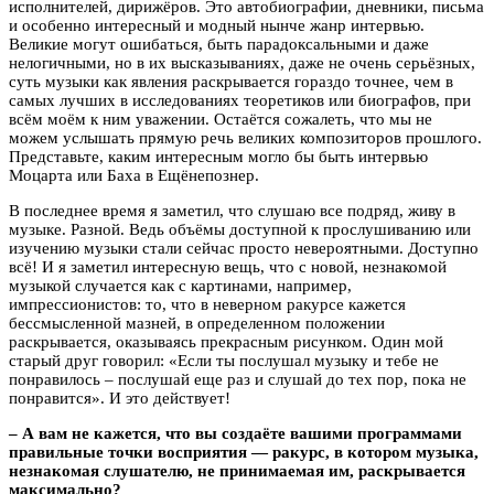
исполнителей, дирижёров. Это автобиографии, дневники, письма
и особенно интересный и модный нынче жанр интервью.
Великие могут ошибаться, быть парадоксальными и даже
нелогичными, но в их высказываниях, даже не очень серьёзных,
суть музыки как явления раскрывается гораздо точнее, чем в
самых лучших в исследованиях теоретиков или биографов, при
всём моём к ним уважении. Остаётся сожалеть, что мы не
можем услышать прямую речь великих композиторов прошлого.
Представьте, каким интересным могло бы быть интервью
Моцарта или Баха в Ещёнепознер.
В последнее время я заметил, что слушаю все подряд, живу в
музыке. Разной. Ведь объёмы доступной к прослушиванию или
изучению музыки стали сейчас просто невероятными. Доступно
всё! И я заметил интересную вещь, что с новой, незнакомой
музыкой случается как с картинами, например,
импрессионистов: то, что в неверном ракурсе кажется
бессмысленной мазней, в определенном положении
раскрывается, оказываясь прекрасным рисунком. Один мой
старый друг говорил: «Если ты послушал музыку и тебе не
понравилось – послушай еще раз и слушай до тех пор, пока не
понравится». И это действует!
– А вам не кажется, что вы создаёте вашими программами
правильные точки восприятия — ракурс, в котором музыка,
незнакомая слушателю, не принимаемая им, раскрывается
максимально?