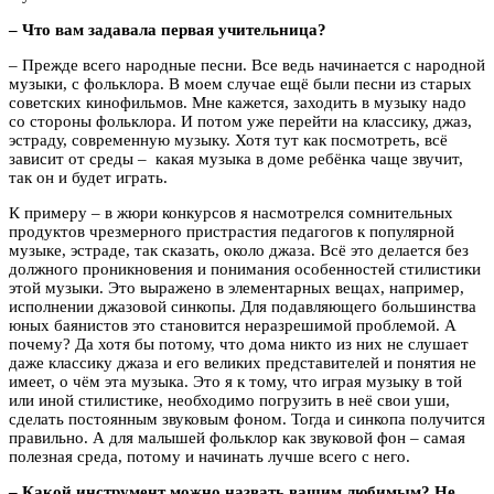
– Что вам задавала первая учительница?
– Прежде всего народные песни. Все ведь начинается с народной
музыки, с фольклора. В моем случае ещё были песни из старых
советских кинофильмов. Мне кажется, заходить в музыку надо
со стороны фольклора. И потом уже перейти на классику, джаз,
эстраду, современную музыку. Хотя тут как посмотреть, всё
зависит от среды – какая музыка в доме ребёнка чаще звучит,
так он и будет играть.
К примеру – в жюри конкурсов я насмотрелся сомнительных
продуктов чрезмерного пристрастия педагогов к популярной
музыке, эстраде, так сказать, около джаза. Всё это делается без
должного проникновения и понимания особенностей стилистики
этой музыки. Это выражено в элементарных вещах, например,
исполнении джазовой синкопы. Для подавляющего большинства
юных баянистов это становится неразрешимой проблемой. А
почему? Да хотя бы потому, что дома никто из них не слушает
даже классику джаза и его великих представителей и понятия не
имеет, о чём эта музыка. Это я к тому, что играя музыку в той
или иной стилистике, необходимо погрузить в неё свои уши,
сделать постоянным звуковым фоном. Тогда и синкопа получится
правильно. А для малышей фольклор как звуковой фон – самая
полезная среда, потому и начинать лучше всего с него.
– Какой инструмент можно назвать вашим любимым? Не