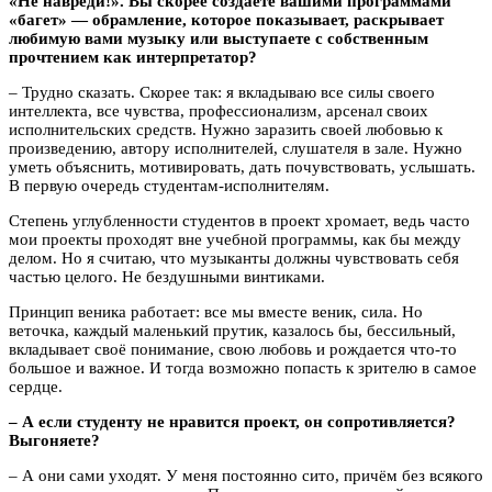
«Не навреди!». Вы скорее создаёте вашими программами
«багет» — обрамление, которое показывает, раскрывает
любимую вами музыку или выступаете с собственным
прочтением как интерпретатор?
– Трудно сказать. Скорее так: я вкладываю все силы своего
интеллекта, все чувства, профессионализм, арсенал своих
исполнительских средств. Нужно заразить своей любовью к
произведению, автору исполнителей, слушателя в зале. Нужно
уметь объяснить, мотивировать, дать почувствовать, услышать.
В первую очередь студентам-исполнителям.
Степень углубленности студентов в проект хромает, ведь часто
мои проекты проходят вне учебной программы, как бы между
делом. Но я считаю, что музыканты должны чувствовать себя
частью целого. Не бездушными винтиками.
Принцип веника работает: все мы вместе веник, сила. Но
веточка, каждый маленький прутик, казалось бы, бессильный,
вкладывает своё понимание, свою любовь и рождается что-то
большое и важное. И тогда возможно попасть к зрителю в самое
сердце.
– А если студенту не нравится проект, он сопротивляется?
Выгоняете?
– А они сами уходят. У меня постоянно сито, причём без всякого