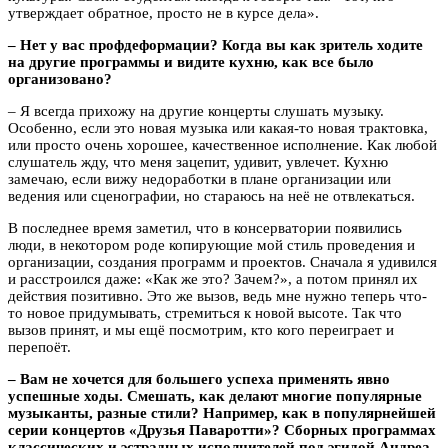
утверждает обратное, просто не в курсе дела».
– Нет у вас профдеформации? Когда вы как зритель ходите
на другие программы и видите кухню, как все было
организовано?
– Я всегда прихожу на другие концерты слушать музыку.
Особенно, если это новая музыка или какая-то новая трактовка,
или просто очень хорошее, качественное исполнение. Как любой
слушатель жду, что меня зацепит, удивит, увлечет. Кухню
замечаю, если вижу недоработки в плане организации или
ведения или сценографии, но стараюсь на неё не отвлекаться.
В последнее время заметил, что в консерватории появились
люди, в некотором роде копирующие мой стиль проведения и
организации, создания программ и проектов. Сначала я удивился
и расстроился даже: «Как же это? Зачем?», а потом принял их
действия позитивно. Это же вызов, ведь мне нужно теперь что-
то новое придумывать, стремиться к новой высоте. Так что
вызов принят, и мы ещё посмотрим, кто кого переиграет и
перепоёт.
– Вам не хочется для большего успеха применять явно
успешные ходы. Смешать, как делают многие популярные
музыканты, разные стили? Например, как в популярнейшей
серии концертов «Друзья Паваротти»? Сборных программах
классических и эстрадных исполнителей под эгидой Андреа