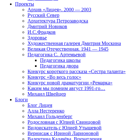
Проекты
Архив «Лицея». 2000 — 2003
Русский Север
Архитектура Петрозаводска
Дмитрий Новиков
И.С.Фрадков
Здоровье
Художественная галерея Дмитрия Москина
Великая Отечественная. 1941 — 1945
Педагогика С. Артемьевой
Педагогика школы
Педагогика двора
Конкурс короткого рассказа «Сестра таланта»
Конкурс «Во весь голос»
Конкурс новой драматургии «Ремарка»
Каким мы помним август 1991-го…
Михаил Швейцер
Блоги
Блог Лицея
Алла Нестеренко
Михаил Гольденберг
Родословная с Юлией Свинцовой
Видоискатель с Юлией Утышевой
Вернисаж с Ириной Ларионовой
Валентина Калачёва. Впечатления