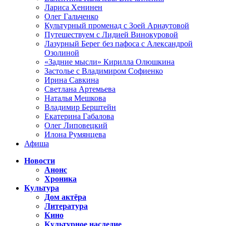
Лариса Хенинен
Олег Гальченко
Культурный променад с Зоей Арнаутовой
Путешествуем с Лидией Винокуровой
Лазурный Берег без пафоса с Александрой
Озолиной
«Задние мысли» Кирилла Олюшкина
Застолье с Владимиром Софиенко
Ирина Савкина
Светлана Артемьева
Наталья Мешкова
Владимир Берштейн
Екатерина Габалова
Олег Липовецкий
Илона Румянцева
Афиша
Новости
Анонс
Хроника
Культура
Дом актёра
Литература
Кино
Культурное наследие