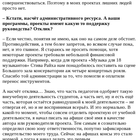
совершенствоваться. Поэтому в моих проектах лишних людей
просто нет.
– Кстати, насчёт административного ресурса. А ваши
программы, проекты имеют какую то поддержку
руководства? Отклик?
– Если честно, понятия не имею, как оно на самом деле обстоит.
Противодействия, а тем более запретов, во всяком случае пока,
нет, и это главное. Я стараюсь не просить помощи, хотя
некоторые проекты требовали небольшой финансовой
поддержки. Например, когда для проекта «Музыка для 18
музыкантов» Стива Райха нам понадобилось поставить на сцене
Большого зала консерватории аж четыре концертных рояля.
Спасибо той администрации за то, что помогли и оплатили
перенос инструментов.
А насчёт отклика… Знаю, что часть педагогов одобряет такую
внеучебную деятельность студентов, а часть нет, ну и есть ещё
часть, которая остаётся равнодушной к моей деятельности – не
отвергая её, но и не воспринимая всерьёз. И это нормально. В
какой-то момент, чтобы совсем отделить проектную от учебной
деятельности, я начал писать на афише своё имя в качестве
автора или руководителя проекта. Тем самым я сознательно
определил свою зону ответственности, попутно зафиксировав
свидетельство моего труда. Сейчас на афишах консы это стало
нормой, а тогда я начал делать это первым.