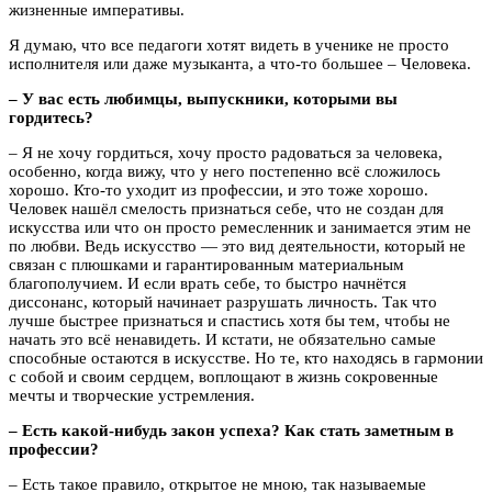
жизненные императивы.
Я думаю, что все педагоги хотят видеть в ученике не просто
исполнителя или даже музыканта, а что-то большее – Человека.
– У вас есть любимцы, выпускники, которыми вы
гордитесь?
– Я не хочу гордиться, хочу просто радоваться за человека,
особенно, когда вижу, что у него постепенно всё сложилось
хорошо. Кто-то уходит из профессии, и это тоже хорошо.
Человек нашёл смелость признаться себе, что не создан для
искусства или что он просто ремесленник и занимается этим не
по любви. Ведь искусство — это вид деятельности, который не
связан с плюшками и гарантированным материальным
благополучием. И если врать себе, то быстро начнётся
диссонанс, который начинает разрушать личность. Так что
лучше быстрее признаться и спастись хотя бы тем, чтобы не
начать это всё ненавидеть. И кстати, не обязательно самые
способные остаются в искусстве. Но те, кто находясь в гармонии
с собой и своим сердцем, воплощают в жизнь сокровенные
мечты и творческие устремления.
– Есть какой-нибудь закон успеха? Как стать заметным в
профессии?
– Есть такое правило, открытое не мною, так называемые