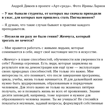
Андрей Дикоев в проекте «Арт-среда». Фото Ирины Ларио
– У вас бывали студенты, от которых вы сначала приходили
в ужас, для которых вам пришлось стать Пигмалионом?
– Я думаю, что такие случаи бывают в практике каждого
преподавателя.
– Неужели ни разу не было гения? Жемчуга, который
трогать не хочется?
– Мне нравится работать с живыми людьми, которые
сомневаются в себе, ищут своё настоящее место в искусстве.
«Жемчуг» в плане способностей, обученности или уверенности в
себе? Разница огромная. Есть люди, которые зациклены на
результате или на демонстрации или ещё хуже — эксплуатации
своих природных способностей. Им только это важно. Мне
интересны те, кто понимает, что после завершения программы,
цикла, учебы, жизнь только начинается. И для дальнейшей жизни
нужно быть эрудированным, образованным и порядочным
человеком. Для этого важно не только на экзаменах пятёрки
получать, но и познавать жизнь во всех её проявлениях. Знание
десяти заповедей, например, тоже хорошее и нужное для
образованного человека знание. Ты же учишься! Не стесняйся
показаться неумным, задавай вопросы, формулируй собственные