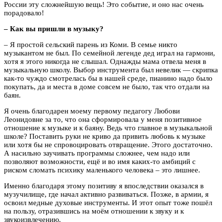
России эту сложнейшую вещь! Это событие, и оно нас очень
порадовало!
– Как вы пришли в музыку?
– Я простой сельский парень из Коми. В семье никто
музыкантом не был. По семейной легенде дед играл на гармони,
хотя я этого никогда не слышал. Однажды мама отвела меня в
музыкальную школу. Выбор инструмента был невелик — скрипка
как-то чуждо смотрелась бы в нашей среде, пианино надо было
покупать, да и места в доме совсем не было, так что отдали на
баян.
Я очень благодарен моему первому педагогу Любови
Леонидовне за то, что она сформировала у меня позитивное
отношение к музыке и к баяну. Ведь что главное в музыкальной
школе? Поставить руки не криво да привить любовь к музыке
или хотя бы не спровоцировать отвращение. Этого достаточно.
А насильно заучивать программы сложнее, чем надо или
позволяют возможности, ещё и во имя каких-то амбиций с
риском сломать психику маленького человека – это лишнее.
Именно благодаря этому позитиву я впоследствии оказался в
музучилище, где начал активно развиваться. Позже, в армии, я
освоил медные духовые инструменты. И этот опыт тоже пошёл
на пользу, отразившись на моём отношении к звуку и к
звукоизвлечению.