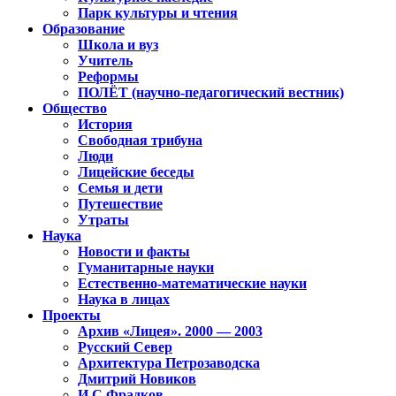
Парк культуры и чтения
Образование
Школа и вуз
Учитель
Реформы
ПОЛЁТ (научно-педагогический вестник)
Общество
История
Свободная трибуна
Люди
Лицейские беседы
Семья и дети
Путешествие
Утраты
Наука
Новости и факты
Гуманитарные науки
Естественно-математические науки
Наука в лицах
Проекты
Архив «Лицея». 2000 — 2003
Русский Север
Архитектура Петрозаводска
Дмитрий Новиков
И.С.Фрадков