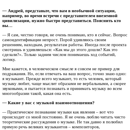
—
Андрей, представьте, что вам в необычной ситуации,
например, во время встречи с представителем внеземной
цивилизации, нужно быстро представиться. Пояснить кто
вы…
—
Я сам, честно говоря, не очень понимаю, кто я сейчас. Вопрос
самоидентификации непрост. Порой удивляюсь своим
решениям, находкам, результатам работы. Иногда после проекта
смотришь и удивляешься: «Как мы до этого дошли? Как это
сделали?». Только задним числом понимаешь ход событий,
логику.
Мне кажется, в человеческом смысле я совсем не пример для
подражания. Но, если отвечать на ваш вопрос, точно знаю одно:
я музыкант. Прежде всего музыкант, то есть человек, который
музыку любит, чаще мыслит образами не вербальными, а скорее
звуковыми, и пытается познавать и принимать музыку во всем
многообразии такой, какая она есть.
—
Какие у вас с музыкой взаимоотношения?
—
Практическое познавание музыки как явления – вот что
происходит со мной постоянно. Я не очень люблю читать чисто
теоретические рассуждения о музыке. Не так давно я полюбил
прямую речь великих музыкантов – композиторов,