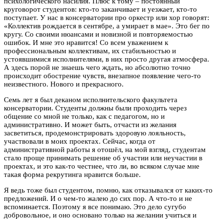
психологического насилия. Плюс к тому – постоянный
круговорот студентов: кто-то заканчивает и уезжает, кто-то
поступает. У нас в консерватории про оркестр или хор говорят:
«Коллектив рождается в сентябре, а умирает в мае». Это бег по
кругу. Со своими нюансами и новизной и повторяемостью
ошибок. И мне это нравится! Со всем уважением к
профессиональным коллективам, их стабильностью и
устоявшимися исполнителями, в них просто другая атмосфера.
А здесь порой не знаешь чего ждать, но абсолютно точно
происходит обострение чувств, внезапное появление чего-то
неизвестного. Нового и прекрасного.
Семь лет я был деканом исполнительского факультета
консерватории. Студенты должны были проходить через
общение со мной не только, как с педагогом, но и
административно. И может быть, отчасти из желания
засветиться, продемонстрировать здоровую лояльность,
участвовали в моих проектах. Сейчас, когда от
административной работы я отошёл, на мой взгляд, студентам
стало проще принимать решение об участии или неучастии в
проектах, и это как-то честнее, что ли, во всяком случае мне
такая форма рекрутинга нравится больше.
Я ведь тоже был студентом, помню, как отказывался от каких-то
предложений. И о чем-то жалею до сих пор. А что-то и не
вспоминается. Поэтому я все понимаю. Это дело сугубо
добровольное, и оно основано только на желании учиться и