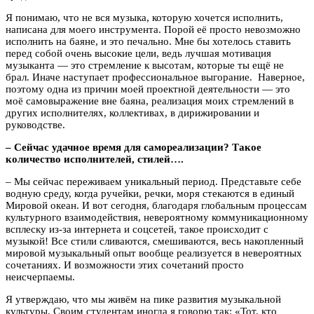
Я понимаю, что не вся музыка, которую хочется исполнить,
написана для моего инструмента. Порой её просто невозможно
исполнить на баяне, и это печально. Мне бы хотелось ставить
перед собой очень высокие цели, ведь лучшая мотивация
музыканта — это стремление к высотам, которые ты ещё не
брал. Иначе наступает профессиональное выгорание. Наверное,
поэтому одна из причин моей проектной деятельности — это
моё самовыражение вне баяна, реализация моих стремлений в
других исполнителях, коллективах, в дирижировании и
руководстве.
–
Сейчас удачное время для самореализации? Такое
количество исполнителей, стилей….
– Мы сейчас переживаем уникальный период. Представьте себе
водную среду, когда ручейки, речки, моря стекаются в единый
Мировой океан. И вот сегодня, благодаря глобальным процессам
культурного взаимодействия, невероятному коммуникационному
всплеску из-за интернета и соцсетей, такое происходит с
музыкой! Все стили сливаются, смешиваются, весь накопленный
мировой музыкальный опыт вообще реализуется в невероятных
сочетаниях. И возможности этих сочетаний просто
неисчерпаемы.
Я утверждаю, что мы живём на пике развития музыкальной
культуры. Своим студентам иногда я говорю так: «Тот, кто