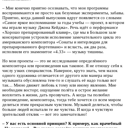
– Мне конечно приятно осознавать, что мои программы
воспринимаются не просто как безумные эксперименты, забавы.
Приятно, когда давний выпускник вдруг появляется со словами
«Самое яркое воспоминание за годы учебы — проект, в котором
мы играли музыку Джона Кейджа». Речь идёт о перформансе
«Хорошо препарированный клавир», где мы в Большом зале
консерватории устроили исполнение замечательного цикла это
американского композитора «Сонаты и интерлюдии для
препарированного фортепиано» и всласть, аж два раза,
исполнили его знаменитое «4.33» — музыку тишины.
Но мои проекты — это не исследование определённого
композитора или произведения как таковое. Я не отношу себя к
числу узких специалистов. Наверное, круто знать, чем мазок
одного художника отличается от другого или манера игры
музыканта обусловлена тем-то и слушать её надо только вот
так… Мною движет любовь к тому или иному явлению. Мне
необходим восторг, ощущение полёта и острое желание
воплотить в жизни, дать прозвучать. А когда ты полюбил
произведение, композитора, тогда тебе хочется со всем миром
делиться этим прекрасным чувством. Музыкой делиться, чтобы
больше людей испытали те же чувства. И когда я чувствую
зрительский отклик — вот это замечательно!
– У вас есть основной принцип? К примеру, как врачебный