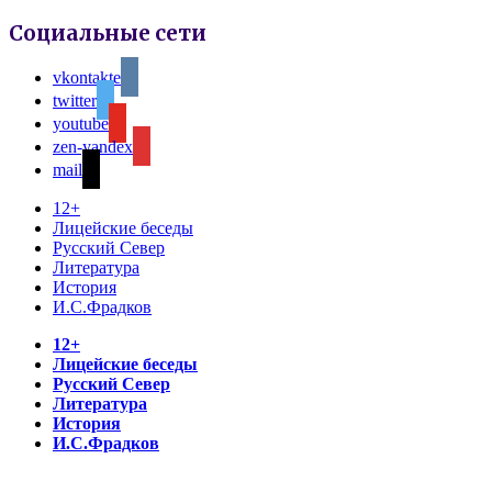
Социальные сети
vkontakte
twitter
youtube
zen-yandex
mail
12+
Лицейские беседы
Русский Север
Литература
История
И.С.Фрадков
12+
Лицейские беседы
Русский Север
Литература
История
И.С.Фрадков