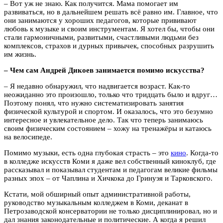
– Вот уж не знаю. Как получится. Мама помогает им
развиваться, но в дальнейшем решать всё равно им. Главное, что
они занимаются у хороших педагогов, которые прививают
любовь к музыке и своим инструментам. Я хотел бы, чтобы они
стали гармоничными, развитыми, счастливыми людьми без
комплексов, страхов и дурных привычек, способных разрушить
им жизнь.
– Чем сам Андрей Дикоев занимается помимо искусства?
– Я недавно обнаружил, что надвигается возраст. Как-то
неожиданно это произошло, только что тридцать было и вдруг…
Поэтому понял, что нужно систематизировать занятия
физической культурой и спортом. И оказалось, что это безумно
интересное и увлекательное дело. Так что теперь занимаюсь
своим физическим состоянием – хожу на тренажёры и катаюсь
на велосипеде.
Помимо музыки, есть одна глубокая страсть – это
кино
. Когда-то
в колледже искусств Коми я даже вел собственный киноклуб, где
рассказывал и показывал студентам и педагогам великие фильмы
разных эпох – от Чаплина и Хичкока до Гринуэя и Тарковского.
Кстати, мой обширный опыт административной работы,
руководство музыкальным колледжем в Коми, деканат в
Петрозаводской консерватории не только дисциплинировал, но и
дал знания законодательные и политические. А когда я решил