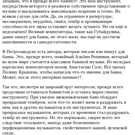
забываю, что я прежде всего баянист! Это мой инструмент,
посредством которого я реализую собственное представление о
музыке и высказываюсь максимально искренне и точно. Во
всяком случае для себя. Да, он ограничен в репертуаре,
несовершенен, неудобен, тяжёл, тембр и проникающие
способности его звука оставляет желать лучшего. Но он ещё и
недооценен! Великие композиторы, такие как Губайдулина,
давно пишут для баяна, но этого мало, мы ещё не достигли
наполненности и самодостаточности.
В Петрозаводске есть авторы, которые писали или пишут для
баяна. Это, прежде всего, покойный Альбин Репников, который
во всем мире считается классиком баянной музыки. Из молодых
карельских композиторов назову Анастасию Сало. Всё прошу
Полину Крышень, чтобы написала что-то именно для баяна.
Может, после этого интервью напишет?
Так что, несмотря на широкий круг интересов, прежде всего
продолжаю оставаться баянистом и остаюсь верен своему
инструменту. При умелом звукоизвлечении баян обладает
прекрасным тембром, хотя что-то может меня и раздражать в
нем, как и других музыкантов в их инструментах. Я знаю
прекрасных музыкантов, которых со временем стал раздражать
тембр их инструмента. Но это нормально, скорее всего это
следствие тотального, иногда даже болезненного
перфекционизма музыкантов, свойственного нашей, вузовской
среде.