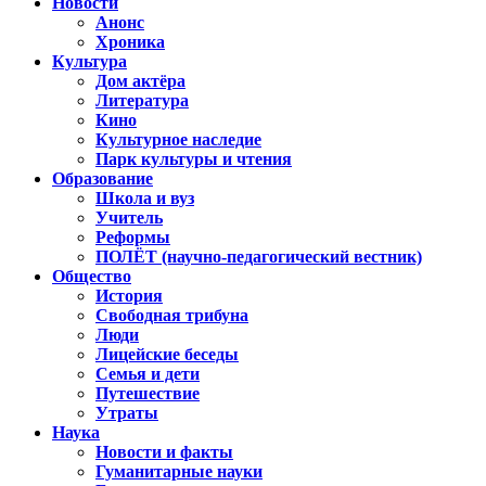
Новости
Анонс
Хроника
Культура
Дом актёра
Литература
Кино
Культурное наследие
Парк культуры и чтения
Образование
Школа и вуз
Учитель
Реформы
ПОЛЁТ (научно-педагогический вестник)
Общество
История
Свободная трибуна
Люди
Лицейские беседы
Семья и дети
Путешествие
Утраты
Наука
Новости и факты
Гуманитарные науки