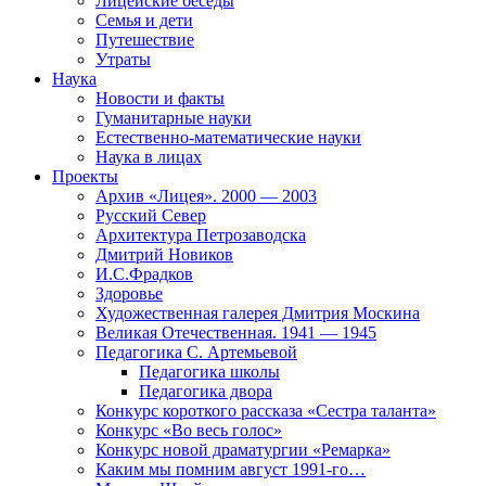
Лицейские беседы
Семья и дети
Путешествие
Утраты
Наука
Новости и факты
Гуманитарные науки
Естественно-математические науки
Наука в лицах
Проекты
Архив «Лицея». 2000 — 2003
Русский Север
Архитектура Петрозаводска
Дмитрий Новиков
И.С.Фрадков
Здоровье
Художественная галерея Дмитрия Москина
Великая Отечественная. 1941 — 1945
Педагогика С. Артемьевой
Педагогика школы
Педагогика двора
Конкурс короткого рассказа «Сестра таланта»
Конкурс «Во весь голос»
Конкурс новой драматургии «Ремарка»
Каким мы помним август 1991-го…