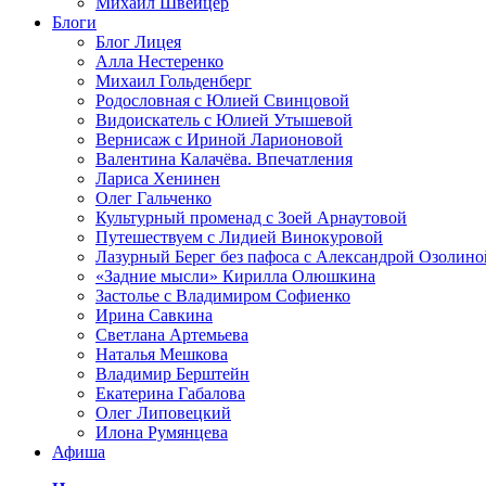
Михаил Швейцер
Блоги
Блог Лицея
Алла Нестеренко
Михаил Гольденберг
Родословная с Юлией Свинцовой
Видоискатель с Юлией Утышевой
Вернисаж с Ириной Ларионовой
Валентина Калачёва. Впечатления
Лариса Хенинен
Олег Гальченко
Культурный променад с Зоей Арнаутовой
Путешествуем с Лидией Винокуровой
Лазурный Берег без пафоса с Александрой Озолино
«Задние мысли» Кирилла Олюшкина
Застолье с Владимиром Софиенко
Ирина Савкина
Светлана Артемьева
Наталья Мешкова
Владимир Берштейн
Екатерина Габалова
Олег Липовецкий
Илона Румянцева
Афиша