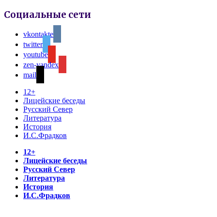
Социальные сети
vkontakte
twitter
youtube
zen-yandex
mail
12+
Лицейские беседы
Русский Север
Литература
История
И.С.Фрадков
12+
Лицейские беседы
Русский Север
Литература
История
И.С.Фрадков