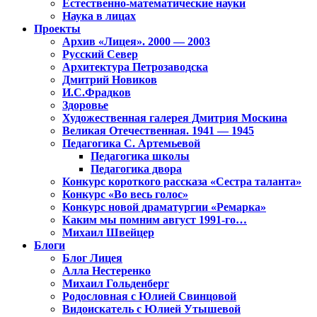
Естественно-математические науки
Наука в лицах
Проекты
Архив «Лицея». 2000 — 2003
Русский Север
Архитектура Петрозаводска
Дмитрий Новиков
И.С.Фрадков
Здоровье
Художественная галерея Дмитрия Москина
Великая Отечественная. 1941 — 1945
Педагогика С. Артемьевой
Педагогика школы
Педагогика двора
Конкурс короткого рассказа «Сестра таланта»
Конкурс «Во весь голос»
Конкурс новой драматургии «Ремарка»
Каким мы помним август 1991-го…
Михаил Швейцер
Блоги
Блог Лицея
Алла Нестеренко
Михаил Гольденберг
Родословная с Юлией Свинцовой
Видоискатель с Юлией Утышевой