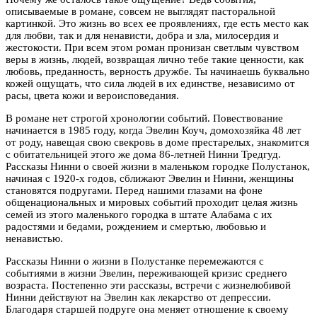
описываемые в романе, совсем не выглядят пасторальной
картинкой. Это жизнь во всех ее проявлениях, где есть место как
для любви, так и для ненависти, добра и зла, милосердия и
жестокости. При всем этом роман пронизан светлым чувством
веры в жизнь, людей, возвращая лично тебе такие ценности, как
любовь, преданность, верность дружбе. Ты начинаешь буквально
кожей ощущать, что сила людей в их единстве, независимо от
расы, цвета кожи и вероисповедания.
В романе нет строгой хронологии событий. Повествование
начинается в 1985 году, когда Эвелин Коуч, домохозяйка 48 лет
от роду, навещая свою свекровь в доме престарелых, знакомится
с обитательницей этого же дома 86-летней Нинни Тредгуд.
Рассказы Нинни о своей жизни в маленьком городке Полустанок,
начиная с 1920-х годов, сближают Эвелин и Нинни, женщины
становятся подругами. Перед нашими глазами на фоне
общенациональных и мировых событий проходит целая жизнь
семей из этого маленького городка в штате Алабама с их
радостями и бедами, рождением и смертью, любовью и
ненавистью.
Рассказы Нинни о жизни в Полустанке перемежаются с
событиями в жизни Эвелин, переживающей кризис среднего
возраста. Постепенно эти рассказы, встречи с жизнелюбивой
Нинни действуют на Эвелин как лекарство от депрессии.
Благодаря старшей подруге она меняет отношение к своему