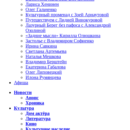
Лариса Хенинен
Олег Гальченко
Культурный променад с Зоей Арнаутовой
Путешествуем с Лидией Винокуровой
Лазурный Берег без пафоса с Александрой
Озолиной
«Задние мысли» Кирилла Олюшкина
Застолье с Владимиром Софиенко
Ирина Савкина
Светлана Артемьева
Наталья Мешкова
Владимир Берштейн
Екатерина Габалова
Олег Липовецкий
Илона Румянцева
Афиша
Новости
Анонс
Хроника
Культура
Дом актёра
Литература
Кино
Культурное наследие