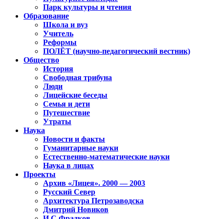
Парк культуры и чтения
Образование
Школа и вуз
Учитель
Реформы
ПОЛЁТ (научно-педагогический вестник)
Общество
История
Свободная трибуна
Люди
Лицейские беседы
Семья и дети
Путешествие
Утраты
Наука
Новости и факты
Гуманитарные науки
Естественно-математические науки
Наука в лицах
Проекты
Архив «Лицея». 2000 — 2003
Русский Север
Архитектура Петрозаводска
Дмитрий Новиков
И.С.Фрадков