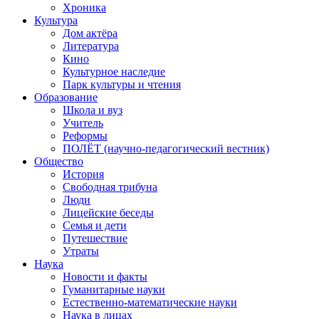
Хроника
Культура
Дом актёра
Литература
Кино
Культурное наследие
Парк культуры и чтения
Образование
Школа и вуз
Учитель
Реформы
ПОЛЁТ (научно-педагогический вестник)
Общество
История
Свободная трибуна
Люди
Лицейские беседы
Семья и дети
Путешествие
Утраты
Наука
Новости и факты
Гуманитарные науки
Естественно-математические науки
Наука в лицах