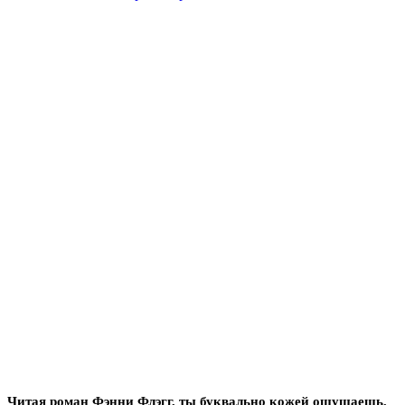
Читая роман Фэнни Флэгг, ты буквально кожей ощущаешь,