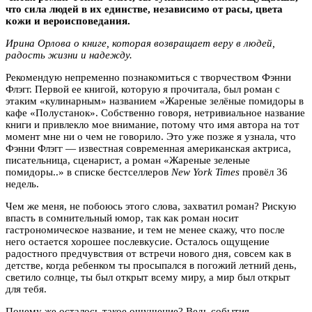
что сила людей в их единстве, независимо от расы, цвета
кожи и вероисповедания.
Ирина Орлова о книге, которая возвращает веру в людей,
радость жизни и надежду.
Рекомендую непременно познакомиться с творчеством Фэнни
Флэгг. Первой ее книгой, которую я прочитала, был роман с
этаким «кулинарным» названием «Жареные зелёные помидоры в
кафе «Полустанок». Собственно говоря, нетривиальное название
книги и привлекло мое внимание, потому что имя автора на тот
момент мне ни о чем не говорило. Это уже позже я узнала, что
Фэнни Флэгг — известная современная американская актриса,
писательница, сценарист, а роман «Жареные зеленые
помидоры..» в списке бестселлеров
New York Times
провёл 36
недель.
Чем же меня, не побоюсь этого слова, захватил роман? Рискую
впасть в сомнительный юмор, так как роман носит
гастрономическое название, и тем не менее скажу, что после
него остается хорошее послевкусие. Осталось ощущение
радостного предчувствия от встречи нового дня, совсем как в
детстве, когда ребенком ты просыпался в погожий летний день,
светило солнце, ты был открыт всему миру, а мир был открыт
для тебя.
Почему же осталось такое ощущение? Ведь события,