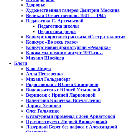
Здоровье
Художественная галерея Дмитрия Москина
Великая Отечественная. 1941 — 1945
Педагогика С. Артемьевой
Педагогика школы
Педагогика двора
Конкурс короткого рассказа «Сестра таланта»
Конкурс «Во весь голос»
Конкурс новой драматургии «Ремарка»
Каким мы помним август 1991-го…
Михаил Швейцер
Блоги
Блог Лицея
Алла Нестеренко
Михаил Гольденберг
Родословная с Юлией Свинцовой
Видоискатель с Юлией Утышевой
Вернисаж с Ириной Ларионовой
Валентина Калачёва. Впечатления
Лариса Хенинен
Олег Гальченко
Культурный променад с Зоей Арнаутовой
Путешествуем с Лидией Винокуровой
Лазурный Берег без пафоса с Александрой