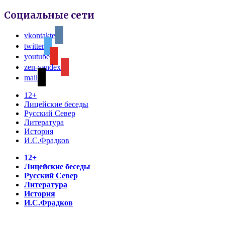
Социальные сети
vkontakte
twitter
youtube
zen-yandex
mail
12+
Лицейские беседы
Русский Север
Литература
История
И.С.Фрадков
12+
Лицейские беседы
Русский Север
Литература
История
И.С.Фрадков