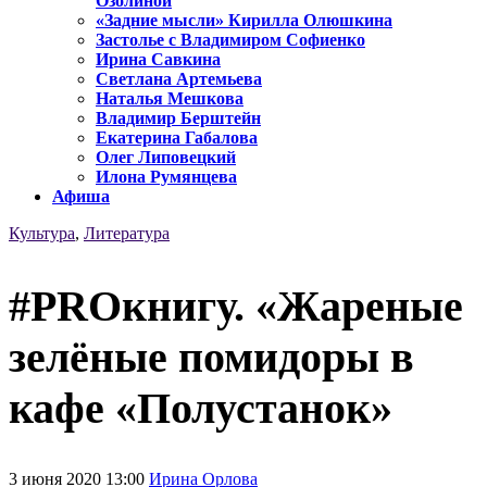
Озолиной
«Задние мысли» Кирилла Олюшкина
Застолье с Владимиром Софиенко
Ирина Савкина
Светлана Артемьева
Наталья Мешкова
Владимир Берштейн
Екатерина Габалова
Олег Липовецкий
Илона Румянцева
Афиша
Культура
,
Литература
#PROкнигу. «Жареные
зелёные помидоры в
кафе «Полустанок»
3 июня 2020 13:00
Ирина Орлова