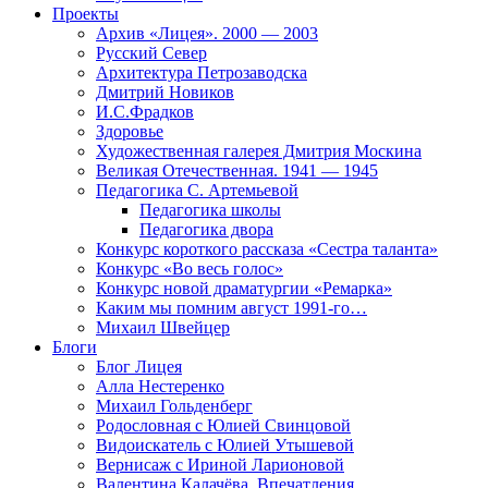
Проекты
Архив «Лицея». 2000 — 2003
Русский Север
Архитектура Петрозаводска
Дмитрий Новиков
И.С.Фрадков
Здоровье
Художественная галерея Дмитрия Москина
Великая Отечественная. 1941 — 1945
Педагогика С. Артемьевой
Педагогика школы
Педагогика двора
Конкурс короткого рассказа «Сестра таланта»
Конкурс «Во весь голос»
Конкурс новой драматургии «Ремарка»
Каким мы помним август 1991-го…
Михаил Швейцер
Блоги
Блог Лицея
Алла Нестеренко
Михаил Гольденберг
Родословная с Юлией Свинцовой
Видоискатель с Юлией Утышевой
Вернисаж с Ириной Ларионовой
Валентина Калачёва. Впечатления