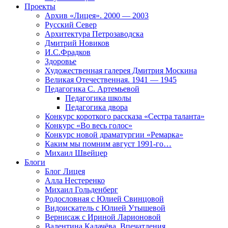
Проекты
Архив «Лицея». 2000 — 2003
Русский Север
Архитектура Петрозаводска
Дмитрий Новиков
И.С.Фрадков
Здоровье
Художественная галерея Дмитрия Москина
Великая Отечественная. 1941 — 1945
Педагогика С. Артемьевой
Педагогика школы
Педагогика двора
Конкурс короткого рассказа «Сестра таланта»
Конкурс «Во весь голос»
Конкурс новой драматургии «Ремарка»
Каким мы помним август 1991-го…
Михаил Швейцер
Блоги
Блог Лицея
Алла Нестеренко
Михаил Гольденберг
Родословная с Юлией Свинцовой
Видоискатель с Юлией Утышевой
Вернисаж с Ириной Ларионовой
Валентина Калачёва. Впечатления