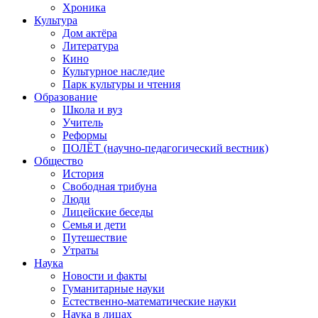
Хроника
Культура
Дом актёра
Литература
Кино
Культурное наследие
Парк культуры и чтения
Образование
Школа и вуз
Учитель
Реформы
ПОЛЁТ (научно-педагогический вестник)
Общество
История
Свободная трибуна
Люди
Лицейские беседы
Семья и дети
Путешествие
Утраты
Наука
Новости и факты
Гуманитарные науки
Естественно-математические науки
Наука в лицах