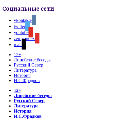
Социальные сети
vkontakte
twitter
youtube
zen-yandex
mail
12+
Лицейские беседы
Русский Север
Литература
История
И.С.Фрадков
12+
Лицейские беседы
Русский Север
Литература
История
И.С.Фрадков