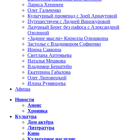
Лариса Хенинен
Олег Гальченко
Культурный променад с Зоей Арнаутовой
Путешествуем с Лидией Винокуровой
Лазурный Берег без пафоса с Александрой
Озолиной
«Задние мысли» Кирилла Олюшкина
Застолье с Владимиром Софиенко
Ирина Савкина
Светлана Артемьева
Наталья Мешкова
Владимир Берштейн
Екатерина Габалова
Олег Липовецкий
Илона Румянцева
Афиша
Новости
Анонс
Хроника
Культура
Дом актёра
Литература
Кино
Культурное наследие