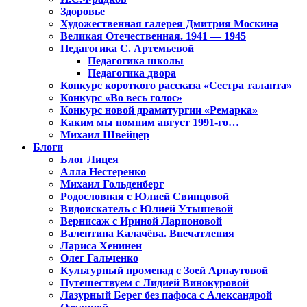
Здоровье
Художественная галерея Дмитрия Москина
Великая Отечественная. 1941 — 1945
Педагогика С. Артемьевой
Педагогика школы
Педагогика двора
Конкурс короткого рассказа «Сестра таланта»
Конкурс «Во весь голос»
Конкурс новой драматургии «Ремарка»
Каким мы помним август 1991-го…
Михаил Швейцер
Блоги
Блог Лицея
Алла Нестеренко
Михаил Гольденберг
Родословная с Юлией Свинцовой
Видоискатель с Юлией Утышевой
Вернисаж с Ириной Ларионовой
Валентина Калачёва. Впечатления
Лариса Хенинен
Олег Гальченко
Культурный променад с Зоей Арнаутовой
Путешествуем с Лидией Винокуровой
Лазурный Берег без пафоса с Александрой