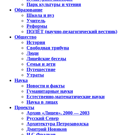
Парк культуры и чтения
Образование
Школа и вуз
Учитель
Реформы
ПОЛЁТ (научно-педагогический вестник)
Общество
История
Свободная трибуна
Люди
Лицейские беседы
Семья и дети
Путешествие
Утраты
Наука
Новости и факты
Гуманитарные науки
Естественно-математические науки
Наука в лицах
Проекты
Архив «Лицея». 2000 — 2003
Русский Север
Архитектура Петрозаводска
Дмитрий Новиков
И.С.Фрадков