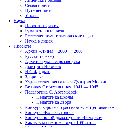
Лицейские беседы
Семья и дети
Путешествие
Утраты
Наука
Новости и факты
Гуманитарные науки
Естественно-математические науки
Наука в лицах
Проекты
Архив «Лицея». 2000 — 2003
Русский Север
Архитектура Петрозаводска
Дмитрий Новиков
И.С.Фрадков
Здоровье
Художественная галерея Дмитрия Москина
Великая Отечественная. 1941 — 1945
Педагогика С. Артемьевой
Педагогика школы
Педагогика двора
Конкурс короткого рассказа «Сестра таланта»
Конкурс «Во весь голос»
Конкурс новой драматургии «Ремарка»
Каким мы помним август 1991-го…