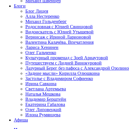
Михаил Швейцер
Блоги
Блог Лицея
Алла Нестеренко
Михаил Гольденберг
Родословная с Юлией Свинцовой
Видоискатель с Юлией Утышевой
Вернисаж с Ириной Ларионовой
Валентина Калачёва. Впечатления
Лариса Хенинен
Олег Гальченко
Культурный променад с Зоей Арнаутовой
Путешествуем с Лидией Винокуровой
Лазурный Берег без пафоса с Александрой Озолино
«Задние мысли» Кирилла Олюшкина
Застолье с Владимиром Софиенко
Ирина Савкина
Светлана Артемьева
Наталья Мешкова
Владимир Берштейн
Екатерина Габалова
Олег Липовецкий
Илона Румянцева
Афиша