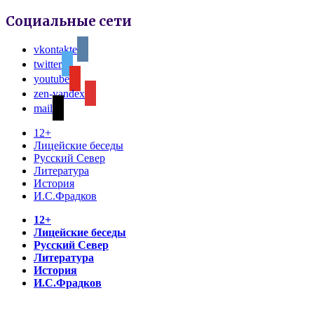
Социальные сети
vkontakte
twitter
youtube
zen-yandex
mail
12+
Лицейские беседы
Русский Север
Литература
История
И.С.Фрадков
12+
Лицейские беседы
Русский Север
Литература
История
И.С.Фрадков