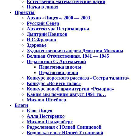
Естественно-математические науки
Наука в лицах
Проекты
Архив «Лицея». 2000 — 2003
Русский Север
Архитектура Петрозаводска
Дмитрий Новиков
И.С.Фрадков
Здоровье
Художественная галерея Дмитрия Москина
Великая Отечественная. 1941 — 1945
Педагогика С. Артемьевой
Педагогика школы
Педагогика двора
Конкурс короткого рассказа «Сестра таланта»
Конкурс «Во весь голос»
Конкурс новой драматургии «Ремарка»
Каким мы помним август 1991-го…
Михаил Швейцер
Блоги
Блог Лицея
Алла Нестеренко
Михаил Гольденберг
Родословная с Юлией Свинцовой
Видоискатель с Юлией Утышевой