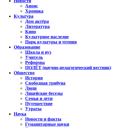
Новости
Анонс
Хроника
Культура
Дом актёра
Литература
Кино
Культурное наследие
Парк культуры и чтения
Образование
Школа и вуз
Учитель
Реформы
ПОЛЁТ (научно-педагогический вестник)
Общество
История
Свободная трибуна
Люди
Лицейские беседы
Семья и дети
Путешествие
Утраты
Наука
Новости и факты
Гуманитарные науки