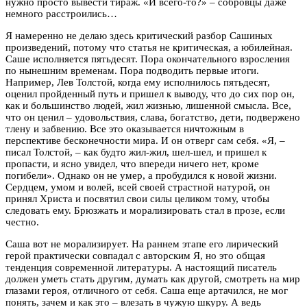
нужно просто вывести тираж. «И всего-то?» – собровцы даже
немного расстроились…
Я намеренно не делаю здесь критический разбор Сашиных
произведений, потому что статья не критическая, а юбилейная.
Саше исполняется пятьдесят. Пора окончательного взросления
по нынешним временам. Пора подводить первые итоги.
Например, Лев Толстой, когда ему исполнилось пятьдесят,
оценил пройденный путь и пришел к выводу, что до сих пор он,
как и большинство людей, жил жизнью, лишенной смысла. Все,
что он ценил – удовольствия, слава, богатство, дети, подвержено
тлену и забвению. Все это оказывается ничтожным в
перспективе бесконечности мира. И он отверг сам себя. «Я, –
писал Толстой, – как будто жил-жил, шел-шел, и пришел к
пропасти, и ясно увидел, что впереди ничего нет, кроме
погибели». Однако он не умер, а пробудился к новой жизни.
Сердцем, умом и волей, всей своей страстной натурой, он
принял Христа и посвятил свои силы целиком тому, чтобы
следовать ему. Брюзжать и морализировать стал в прозе, если
честно.
Саша вот не морализирует. На раннем этапе его лирический
герой практически совпадал с авторским Я, но это общая
тенденция современной литературы. А настоящий писатель
должен уметь стать другим, думать как другой, смотреть на мир
глазами героя, отличного от себя. Саша еще артачился, не мог
понять, зачем и как это – влезать в чужую шкуру. А ведь