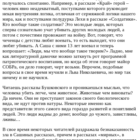
получалось спонтанно. Например, в рассказе «Край» герой –
человек явно неадекватный, поступками которого руководит
некая внутренняя логика, отличная от сермяжной логики нашего
мира, как и поступками полудурка Лехи в рассказе «Солдатики».
Кто вообще такие солдатики? Это молодые люди, которых
сперва сознательно учат убивать других молодых людей, а
потом с почестями провожают на войну. Вот, говорят, что
чеченцы с детства любят воевать, то есть выходит, что они
любят убивать. А Саша с ними 13 лет воевал и теперь
вопрошает: «Люди, мы что вообще такое творим?» Ладно, мне
как литературной дамочке можно заткнуть рот программой
патриотического воспитания, но когда об этом говорит майор
СОБРа, он дело говорит, черт возьми. Впрочем, подобные
вопросы в свое время мучили и Льва Николаевича, но мир так
ничему и не научился.
Читаешь рассказы Бушковского и проникаешься мыслью, что
человека убить легче, чем животное. Животные чем виноваты?
Да ничем. Они не преступают законов своего биологического
вида, не идут против натуры. Некоторые именно как
представители этого самого вида гораздо развитей и понятливей
людей. Это люди жадны до денег, вообще до чужого, завистливы,
лживы…
В свое время некоторых читателей раздражала безнаказанность
зла в Сашиных рассказах, причем в рассказах «мирных», в
которых лирический герой продолжает сражаться с деревенским