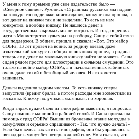
У меня к тому времени уже свое издательство было —
«Северное сияние». Рукопись «Страшных русских» мы подали
на конкурс господдержки книгоиздания, конкурс она прошла, а
вот денег на книжки так и не выделили. То есть не нам
конкретно, а вообще никому. Не нашлось денег в
государственных закромах, мыши погрызли. И тогда я решила
идти в Министерство культуры на разборку, Сашу с собой взяла
для поддержки. В общем, пришла и сказала: «Вот. Это майор
СОБРа, 13 лет провел на войне, за родину воевал, даже
издательский конкурс на общих основаниях прошел, а родина
теперь ему денег на маленькую книжку найти не может». Саша
сидел рядом просто для иллюстрации в сильном смущении. Это
только на войне майор СОБРа, а в начальственных кабинетах
очень даже тихий и безобидный человек. И его хочется
защищать.
Деньги выделили задним числом. То есть книжку сперва
выпустили (кредит брала), а потом расходы мне возместили из
госказны. Книжку получилась маленькая, но хорошая.
Когда тираж нужно было из типографии вывозить, я попросила
Сашу помочь с машиной и рабочей силой. И Саша прислал на
помощь отряд СОБРа! Вышли из броневика этакие молодцы в
камуфляже и серьезно спрашивают: «Так, что нужно делать?»
Если бы я велела захватить типографию, они бы управились за
пятнадцать минут без потерь в живой силе. Но я сказала, что