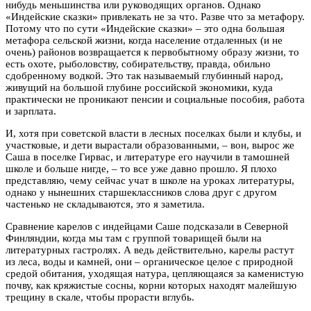
нибудь меньшинства или руководящих органов. Однако
«Индейские сказки» привлекать не за что. Разве что за метафору.
Потому что по сути «Индейские сказки» – это одна большая
метафора сельской жизни, когда население отдаленных (и не
очень) районов возвращается к первобытному образу жизни, то
есть охоте, рыболовству, собирательству, правда, обильно
сдобренному водкой. Это так называемый глубинный народ,
живущий на большой глубине российской экономики, куда
практически не проникают пенсии и социальные пособия, работа
и зарплата.
И, хотя при советской власти в лесных поселках были и клубы, и
участковые, и дети вырастали образованными, – вон, вырос же
Саша в поселке Гирвас, и литературе его научили в тамошней
школе и больше нигде, – то все уже давно прошло. Я плохо
представляю, чему сейчас учат в школе на уроках литературы,
однако у нынешних старшеклассников слова друг с другом
частенько не складываются, это я заметила.
Сравнение карелов с индейцами Саше подсказали в Северной
Финляндии, когда мы там с группой товарищей были на
литературных гастролях. А ведь действительно, карелы растут
из леса, воды и камней, они – органическое целое с природной
средой обитания, уходящая натура, цепляющаяся за каменистую
почву, как кряжистые сосны, корни которых находят малейшую
трещину в скале, чтобы прорасти вглубь.