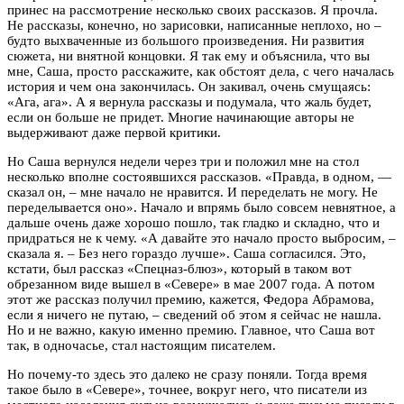
принес на рассмотрение несколько своих рассказов. Я прочла.
Не рассказы, конечно, но зарисовки, написанные неплохо, но –
будто выхваченные из большого произведения. Ни развития
сюжета, ни внятной концовки. Я так ему и объяснила, что вы
мне, Саша, просто расскажите, как обстоят дела, с чего началась
история и чем она закончилась. Он закивал, очень смущаясь:
«Ага, ага». А я вернула рассказы и подумала, что жаль будет,
если он больше не придет. Многие начинающие авторы не
выдерживают даже первой критики.
Но Саша вернулся недели через три и положил мне на стол
несколько вполне состоявшихся рассказов. «Правда, в одном, —
сказал он, – мне начало не нравится. И переделать не могу. Не
переделывается оно». Начало и впрямь было совсем невнятное, а
дальше очень даже хорошо пошло, так гладко и складно, что и
придраться не к чему. «А давайте это начало просто выбросим, –
сказала я. – Без него гораздо лучше». Саша согласился. Это,
кстати, был рассказ «Спецназ-блюз», который в таком вот
обрезанном виде вышел в «Севере» в мае 2007 года. А потом
этот же рассказ получил премию, кажется, Федора Абрамова,
если я ничего не путаю, – сведений об этом я сейчас не нашла.
Но и не важно, какую именно премию. Главное, что Саша вот
так, в одночасье, стал настоящим писателем.
Но почему-то здесь это далеко не сразу поняли. Тогда время
такое было в «Севере», точнее, вокруг него, что писатели из