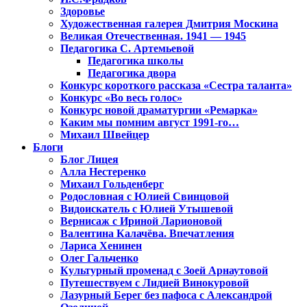
Здоровье
Художественная галерея Дмитрия Москина
Великая Отечественная. 1941 — 1945
Педагогика С. Артемьевой
Педагогика школы
Педагогика двора
Конкурс короткого рассказа «Сестра таланта»
Конкурс «Во весь голос»
Конкурс новой драматургии «Ремарка»
Каким мы помним август 1991-го…
Михаил Швейцер
Блоги
Блог Лицея
Алла Нестеренко
Михаил Гольденберг
Родословная с Юлией Свинцовой
Видоискатель с Юлией Утышевой
Вернисаж с Ириной Ларионовой
Валентина Калачёва. Впечатления
Лариса Хенинен
Олег Гальченко
Культурный променад с Зоей Арнаутовой
Путешествуем с Лидией Винокуровой
Лазурный Берег без пафоса с Александрой