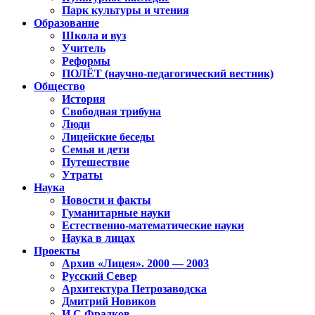
Парк культуры и чтения
Образование
Школа и вуз
Учитель
Реформы
ПОЛЁТ (научно-педагогический вестник)
Общество
История
Свободная трибуна
Люди
Лицейские беседы
Семья и дети
Путешествие
Утраты
Наука
Новости и факты
Гуманитарные науки
Естественно-математические науки
Наука в лицах
Проекты
Архив «Лицея». 2000 — 2003
Русский Север
Архитектура Петрозаводска
Дмитрий Новиков
И.С.Фрадков