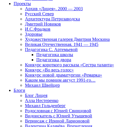
Проекты
Архив «Лицея». 2000 — 2003
Русский Север
Архитектура Петрозаводска
Дмитрий Новиков
И.С.Фрадков
Здоровье
Художественная галерея Дмитрия Москина
Великая Отечественная. 1941 — 1945
Педагогика С. Артемьевой
Педагогика школы
Педагогика двора
Конкурс короткого рассказа «Сестра таланта»
Конкурс «Во весь голос»
Конкурс новой драматургии «Ремарка»
Каким мы помним август 1991-го…
Михаил Швейцер
Блоги
Блог Лицея
Алла Нестеренко
Михаил Гольденберг
Родословная с Юлией Свинцовой
Видоискатель с Юлией Утышевой
Вернисаж с Ириной Ларионовой
Валентина Калачёва. Впечатления