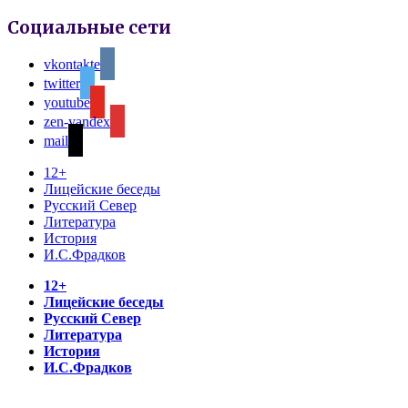
Социальные сети
vkontakte
twitter
youtube
zen-yandex
mail
12+
Лицейские беседы
Русский Север
Литература
История
И.С.Фрадков
12+
Лицейские беседы
Русский Север
Литература
История
И.С.Фрадков