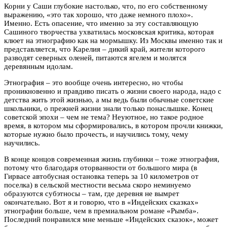
Корни у Саши глубокие настолько, что, по его собственному
выражению, «это так хорошо, что даже немного плохо».
Именно. Есть опасение, что именно за эту составляющую
Сашиного творчества ухватилась московская критика, которая
клюет на этнографию как на мормышку. Из Москвы именно так и
представляется, что Карелия – дикий край, жители которого
разводят северных оленей, питаются ягелем и молятся
деревянным идолам.
Этнография – это вообще очень интересно, но чтобы
проникновенно и правдиво писать о жизни своего народа, надо с
детства жить этой жизнью, а мы ведь были обычные советские
школьники, о прежней жизни знали только понаслышке. Конец
советской эпохи – чем не тема? Неуютное, но такое родное
время, в котором мы сформировались, в котором прочли книжки,
которые нужно было прочесть, и научились тому, чему
научились.
В конце концов современная жизнь глубинки – тоже этнография,
потому что благодаря оторванности от большого мира (в
Гирвасе автобусная остановка теперь за 10 километров от
поселка) в сельской местности весьма скоро неминуемо
образуются субэтносы – там, где деревня не вымрет
окончательно. Вот я и говорю, что в «Индейских сказках»
этнографии больше, чем в премиальном романе «Рымба».
Последний понравился мне меньше «Индейских сказок», может