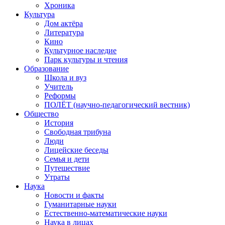
Хроника
Культура
Дом актёра
Литература
Кино
Культурное наследие
Парк культуры и чтения
Образование
Школа и вуз
Учитель
Реформы
ПОЛЁТ (научно-педагогический вестник)
Общество
История
Свободная трибуна
Люди
Лицейские беседы
Семья и дети
Путешествие
Утраты
Наука
Новости и факты
Гуманитарные науки
Естественно-математические науки
Наука в лицах