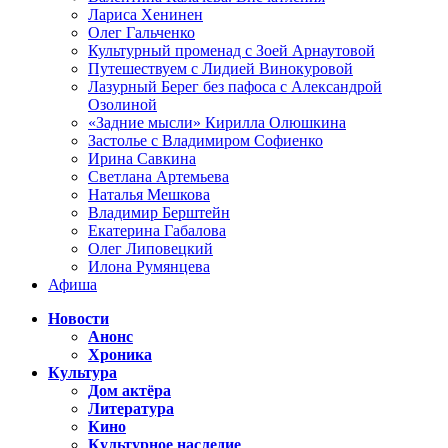
Лариса Хенинен
Олег Гальченко
Культурный променад с Зоей Арнаутовой
Путешествуем с Лидией Винокуровой
Лазурный Берег без пафоса с Александрой
Озолиной
«Задние мысли» Кирилла Олюшкина
Застолье с Владимиром Софиенко
Ирина Савкина
Светлана Артемьева
Наталья Мешкова
Владимир Берштейн
Екатерина Габалова
Олег Липовецкий
Илона Румянцева
Афиша
Новости
Анонс
Хроника
Культура
Дом актёра
Литература
Кино
Культурное наследие