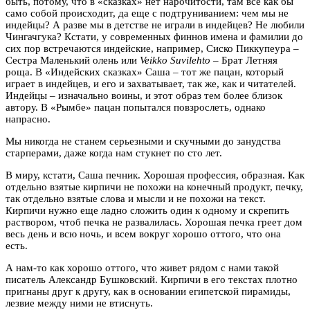
быть, потому, что в «сказках» нет нарочитости, там все как бы
само собой происходит, да еще с подтруниванием: чем мы не
индейцы? А разве мы в детстве не играли в индейцев? Не любили
Чингачгука? Кстати, у современных финнов имена и фамилии до
сих пор встречаются индейские, например, Сиско Пиккупеура –
Сестра Маленький олень или
Veikko Suvilehto
– Брат Летняя
роща. В «Индейских сказках» Саша – тот же пацан, который
играет в индейцев, и его и захватывает, так же, как и читателей.
Индейцы – изначально воины, и этот образ тем более близок
автору. В «Рымбе» пацан попытался повзрослеть, однако
напрасно.
Мы никогда не станем серьезными и скучными до занудства
старперами, даже когда нам стукнет по сто лет.
В миру, кстати, Саша печник. Хорошая профессия, образная. Как
отдельно взятые кирпичи не похожи на конечный продукт, печку,
так отдельно взятые слова и мысли и не похожи на текст.
Кирпичи нужно еще ладно сложить один к одному и скрепить
раствором, чтоб печка не развалилась. Хорошая печка греет дом
весь день и всю ночь, и всем вокруг хорошо оттого, что она
есть.
А нам-то как хорошо оттого, что живет рядом с нами такой
писатель Александр Бушковский. Кирпичи в его текстах плотно
пригнаны друг к другу, как в основании египетской пирамиды,
лезвие между ними не втиснуть.