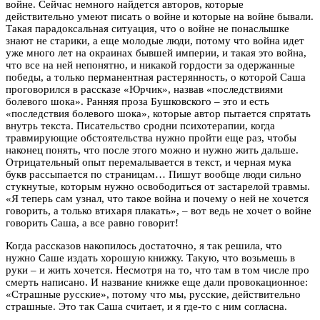
войне. Сейчас немного найдется авторов, которые
действительно умеют писать о войне и которые на войне бывали.
Такая парадоксальная ситуация, что о войне не понаслышке
знают не старики, а еще молодые люди, потому что война идет
уже много лет на окраинах бывшей империи, и такая это война,
что все на ней непонятно, и никакой гордости за одержанные
победы, а только перманентная растерянность, о которой Саша
проговорился в рассказе «Юрчик», назвав «последствиями
болевого шока». Ранняя проза Бушковского – это и есть
«последствия болевого шока», которые автор пытается спрятать
внутрь текста. Писательство сродни психотерапии, когда
травмирующие обстоятельства нужно пройти еще раз, чтобы
наконец понять, что после этого можно и нужно жить дальше.
Отрицательный опыт перемалывается в текст, и черная мука
букв рассыпается по страницам… Пишут вообще люди сильно
стукнутые, которым нужно освободиться от застарелой травмы.
«Я теперь сам узнал, что такое война и почему о ней не хочется
говорить, а только втихаря плакать», – вот ведь не хочет о войне
говорить Саша, а все равно говорит!
Когда рассказов накопилось достаточно, я так решила, что
нужно Саше издать хорошую книжку. Такую, что возьмешь в
руки – и жить хочется. Несмотря на то, что там в том числе про
смерть написано. И название книжке еще дали провокационное:
«Страшные русские», потому что мы, русские, действительно
страшные. Это так Саша считает, и я где-то с ним согласна.