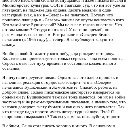
местного населения сильно возмущались и даже письма писали в
Министерство культуры, ООН и Гаагский суд, что им вот уже за
пятьдесят, на пиджаке два ордена, десять медалей и один
нагрудный знак, а их в «Севере» не печатают. Потому что
полезную площадь в «Севере» занимают опусы неизвестно кого.
Кто такой этот Бушковский? Мы не знаем такого писателя. Что
он там мямлит? Откуда он взялся? У него ни премий, ни
рекомендательных писем. Вот раньше в «Севере» Белов
печатался (в 1965 году), а теперь Яна публикует какую-то
шпану.
Вообще, любой талант у кого-нибудь да рождает истерику.
Коллективно приветствуется только серость – она всем понятна.
Серость отвечает духу времени и состоянию коллективного
сознания.
Я ничуть не преувеличиваю. Однако все это давно прошло, и
нынешняя редакция с гордостью говорит, что в «Севере»
печатались Бушковский и Жемойтелите. Спасибо, ребята, на
добром слове. Только писательское мастерство измеряется не
орденами (у Бушковского таковые тоже имеются, он их на войне
заслужил) и не рекомендательными письмами, а именно тем, что
человек доверяет листу бумаги и как оно у него получается. Так
что прежде надо просто иметь литературный вкус. Что? Я
неприлично выражаюсь? Так вы уж меня, пожалуйста, терпите.
В общем, Саша стал писать хорошо и много. В основном о