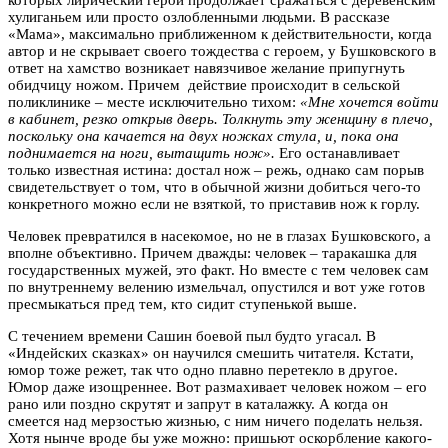
хулиганьем или просто озлобленными людьми. В рассказе
«Мама», максимально приближенном к действительности, когда
автор и не скрывает своего тождества с героем, у Бушковского в
ответ на хамство возникает навязчивое желание припугнуть
обидчицу ножом. Причем действие происходит в сельской
поликлинике – месте исключительно тихом:
«Мне хочется войти
в кабинет, резко открыв дверь. Толкнуть эту женщину в плечо,
поскольку она качается на двух ножках стула, и, пока она
поднимается на ноги, вытащить нож».
Его останавливает
только известная истина: достал нож – режь, однако сам порыв
свидетельствует о том, что в обычной жизни добиться чего-то
конкретного можно если не взяткой, то приставив нож к горлу.
Человек превратился в насекомое, но не в глазах Бушковского, а
вполне объективно. Причем дважды: человек – таракашка для
государственных мужей, это факт. Но вместе с тем человек сам
по внутреннему велению измельчал, опустился и вот уже готов
пресмыкаться пред тем, кто сидит ступенькой выше.
С течением времени Сашин боевой пыл будто угасал. В
«Индейских сказках» он научился смешить читателя. Кстати,
юмор тоже режет, так что одно плавно перетекло в другое.
Юмор даже изощреннее. Вот размахивает человек ножом – его
рано или поздно скрутят и запрут в каталажку. А когда он
смеется над мерзостью жизнью, с ним ничего поделать нельзя.
Хотя нынче вроде бы уже можно: пришьют оскорбление какого-