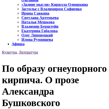
Озолиной
«Задние мысли» Кирилла Олюшкина
Застолье с Владимиром Софиенко
Ирина Савкина
Светлана Артемьева
Наталья Мешкова
Владимир Берштейн
Екатерина Габалова
Олег Липовецкий
Илона Румянцева
Афиша
Культура
,
Литература
По образу огнеупорного
кирпича. О прозе
Александра
Бушковского