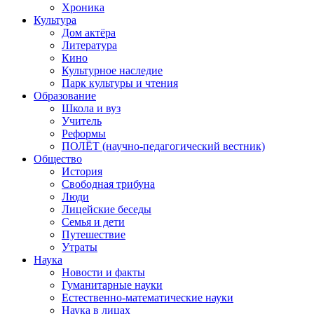
Хроника
Культура
Дом актёра
Литература
Кино
Культурное наследие
Парк культуры и чтения
Образование
Школа и вуз
Учитель
Реформы
ПОЛЁТ (научно-педагогический вестник)
Общество
История
Свободная трибуна
Люди
Лицейские беседы
Семья и дети
Путешествие
Утраты
Наука
Новости и факты
Гуманитарные науки
Естественно-математические науки
Наука в лицах