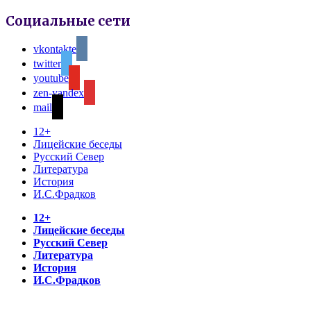
Социальные сети
vkontakte
twitter
youtube
zen-yandex
mail
12+
Лицейские беседы
Русский Север
Литература
История
И.С.Фрадков
12+
Лицейские беседы
Русский Север
Литература
История
И.С.Фрадков