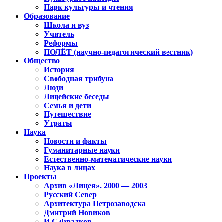
Парк культуры и чтения
Образование
Школа и вуз
Учитель
Реформы
ПОЛЁТ (научно-педагогический вестник)
Общество
История
Свободная трибуна
Люди
Лицейские беседы
Семья и дети
Путешествие
Утраты
Наука
Новости и факты
Гуманитарные науки
Естественно-математические науки
Наука в лицах
Проекты
Архив «Лицея». 2000 — 2003
Русский Север
Архитектура Петрозаводска
Дмитрий Новиков
И.С.Фрадков