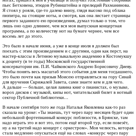
пьес Бетховена, этюдов Рубинштейна и прелюдий Рахманинова.
Я стоял у рояля, где-то далеко внизу, глядя высоко под облака
пюпитра, на стоящие ноты, и смотря, как она листает страницы
первого заданного ею произведения, думал только о том, что
лишь оно одно длиннее, чем вся моя выпускная концертная
программа, а по количеству нот на бумаге чернее, чем все
восемь лет до этого.
Это было в начале июня, а уже в конце июля я должен был
поехать с этим произведением и с другими, один как перст, на
мастер-классы в Летнюю музыкальную академию в Костомукшу
к доценту (в те годы) Московской государственной
консерватории им. П.И. Чайковского Андрею Борисовичу Диеву.
Чтобы понять весь масштаб этого события для меня тогдашнего,
это было почти как призыв Моисею отправляться на гору Синай
для вручения Скрижалей Завета, сами знаете кем и для чего.
А дальше — больше, целая лавина книг о пианистах, о музыке,
ворох дисков с музыкой, кипы нот, читательский билет в нотный
сектор Публичной библиотеки…
В начале сентября того же года Наталья Яковлевна как-то раз
сказала на уроке: «Ты знаешь, тут через пару месяцев будет один
небольшой фортепианный конкурс поблизости, в Брянске, там
надо играть это и вот это, потом ещё второй тур, если повезёт,
ну а на третий надо концерт с оркестром». Моя челюсть, которая
стала медленно опускаться ещё на словах «конкурс через пару