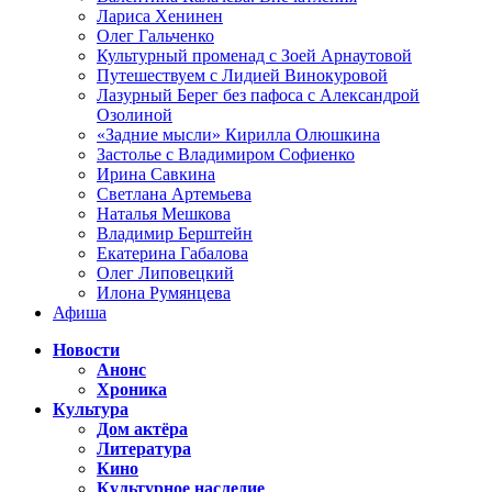
Лариса Хенинен
Олег Гальченко
Культурный променад с Зоей Арнаутовой
Путешествуем с Лидией Винокуровой
Лазурный Берег без пафоса с Александрой
Озолиной
«Задние мысли» Кирилла Олюшкина
Застолье с Владимиром Софиенко
Ирина Савкина
Светлана Артемьева
Наталья Мешкова
Владимир Берштейн
Екатерина Габалова
Олег Липовецкий
Илона Румянцева
Афиша
Новости
Анонс
Хроника
Культура
Дом актёра
Литература
Кино
Культурное наследие