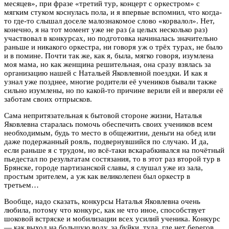
месяцев», при фразе «третий тур, концерт с оркестром» с
мягким стуком коснулась пола, и я впервые вспомнил, что когда-
то где-то слышал доселе малознакомое слово «корвалол». Нет,
конечно, я на тот момент уже не раз (а целых несколько раз)
участвовал в конкурсах, но подготовка начиналась значительно
раньше и никакого оркестра, ни говоря уж о трёх турах, не было
и в помине. Почти так же, как я, была, мягко говоря, изумлена
моя мама, но как женщина решительная, она сразу взялась за
организацию нашей с Натальей Яковлевной поездки. И как я
узнал уже позднее, многие родители её учеников бывали также
сильно изумлены, но по какой-то причине верили ей и вверяли её
заботам своих отпрысков.
Сама непритязательная к бытовой стороне жизни, Наталья
Яковлевна старалась помочь обеспечить своих учеников всем
необходимым, будь то место в общежитии, деньги на обед или
даже подержанный рояль, подвернувшийся по случаю. И да,
если раньше я с трудом, но всё-таки вскарабкивался на почётный
пьедестал по результатам состязания, то в этот раз второй тур в
Брянске, городе партизанской славы, я слушал уже из зала,
простым зрителем, а уж как великолепен был оркестр в
третьем…
Вообще, надо сказать, конкурсы Наталья Яковлевна очень
любила, потому что конкурс, как не что иное, способствует
шоковой встряске и мобилизации всех усилий ученика. Конкурс
— как выход на большую воду, за буйки, туда, где нет берегов,