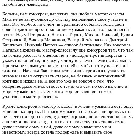
но обитают левиафаны.
Больше, чем конкурсы, вероятно, она любила мастер-классы.
Многие её выпускники до сих пор вспоминают свое участие в
них. Это особое, ни с чем ни сравнимое событие, когда свои
советы дают не просто хорошие музыканты, а столпы, колоссы
рояля. Наум Штаркман, Наталия Трулль, Михаил Лидский, Рувим
Островский, Виктор Мержанов, Валерий Афанасьев, Дмитрий
Башкиров, Николай Петров — список бесконечен. Как говорила
Наталья Яковлевна, мастер-классы лучше конкурсов тем, что там
не только расставят оценки, но и «погладят против шёрстки»,
укажут на ошибки, покажут, к чему и зачем стремиться дальше.
Причем не только ученикам, но и ей самой, потому как, стоит
заметить, Наталья Яковлевна всю жизнь стремилась узнавать
новое и заново открывать старое, не боялась конструктивной
критики и искала её. И все это уже не говоря о том, что
общение, даже мимолетное, с теми, кто сам по себе явление в
мире музыки, оказывает благотворное влияние на всех
участников мастер-классов.
Кроме конкурсов и мастер-классов, в жизни музыканта есть ещё,
конечно, концерты. Наталья Яковлевна старалась не пропускать
не то что ни один из тех, где звучал рояль, но и репетиции к ним,
а после концерта всегда шла в артистическую к исполнителю,
даже незнакомому с ней, даже самому знаменитому и
известному, всегда хотела поддержать и выразить своё