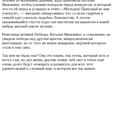
человек из маленькой деревни, куда приезжала Наталья
Яковлевна, чтобы ученики поиграли перед конкурсом, и который
что-то ей играл и услышал в ответ: «Молодец! Приезжай ко мне
учиться!», — внезапно обнаруживал, что со всем скарбом и
семьёй едет учиться, подобно Ломоносову. А потом
оказывавшийся спустя годы сам маститым музыкантом в какой-
нибудь высшей школе музыки.
Ровесница великой Победы, Наталья Яковлевна, к сожалению, не
увидела победы над другим врагом, микроскопически
ничтожным, но от того не менее коварным, жертвой которого
стала и она сама.
Так кем же была она? Она это пламя, она огонь, который хоть и
потух сам, но дал жизнь другим огням, чей свет и тепло ещё
очень долго будут освещать и разжигать для всех этот
удивительный и сложный мир, в котором все мы живем.