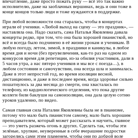
впечатление, даже просто пожать руку — всё это так важно
исполнителю, даже на заоблачных вершинах, ведь и они тоже в
конце концов только люди и тоже нуждаются в поддержке.
При любой возможности она старалась, чтобы в концертах
играли её ученики. «Любой выход на сцену — это праздник», —
наставляла она. Надо сказать, сама Наталья Яковлевна давала
концерты редко, при том, что она была хорошей пианисткой, но
всё и всегда было подчинено в её жизни урокам и ученикам. В
любую погоду, летом, зимой, в праздники и каникулы, в любое
время дня и ночи (без преувеличения, как-то раз на одном из
конкурсов время для репетиции, из-за обилия участников, дали в
5 часов утра, а нас пятеро учеников и мы все с поезда…), в
любом состоянии и самочувствии, она всегда шла и занималась.
Даже в этот непростой год, во время изоляции весной,
дистанционно, и даже в последнее время, когда здоровье сильно
пошатнулось за два месяца до смерти, она хвасталась по
телефону, из кардиологического отделения, что пока другие
коллеги били баклуши на самоизоляции, она дала целую сотню
уроков удаленно, по видео.
Самая главная сила Наталии Яковлевны была не в пианизме,
потому что мало быть пианистом самому, мало быть хорошим
преподавателем, который может рассказать и научить, главное
— это уметь разжечь огонь в других. Сделать так, чтобы эти
зелёные, хрупкие, неуверенные в себе вчерашние подростки
загорелись сами этим пламенем, чтобы они по доброй воле