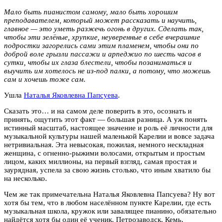
Мало быть пианистом самому, мало быть хорошим
преподавателем, который может рассказать и научить,
главное — это уметь разжечь огонь в других. Сделать так,
чтобы эти зелёные, хрупкие, неуверенные в себе вчерашние
подростки загорелись сами этим пламенем, чтобы они по
доброй воле грызли пассажи и арпеджио по шесть часов в
сутки, чтобы их глаза блестели, чтобы позаниматься и
выучить им хотелось не из-под палки, а потому, что можешь
сам и хочешь тоже сам.
Ушла
Наталья Яковлевна Папсуева
.
Сказать это… и на самом деле поверить в это, осознать и
принять, ощутить этот факт — большая разница. А уж понять
истинный масштаб, настоящее значение и роль её личности для
музыкальной культуры нашей маленькой Карелии и вовсе задача
нетривиальная. Эта невысокая, пожилая, немного нескладная
женщина, с огненно-рыжими волосами, открытым и простым
лицом, каких миллионы, на первый взгляд, самая простая и
заурядная, успела за свою жизнь столько, что иным хватило бы
на несколько.
Чем же так примечательна Наталья Яковлевна Папсуева? Ну вот
хотя бы тем, что в любом населённом пункте Карелии, где есть
музыкальная школа, кружок или завалящее пианино, обязательно
найдётся хотя бы один её ученик. Петрозаводск, Кемь,