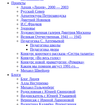
Проекты
Архив «Лицея». 2000 — 2003
Русский Север
Архитектура Петрозаводска
Дмитрий Новиков
И.С.Фрадков
Здоровье
Художественная галерея Дмитрия Москина
Великая Отечественная. 1941 — 1945
Педагогика С. Артемьевой
Педагогика школы
Педагогика двора
Конкурс короткого рассказа «Сестра таланта»
Конкурс «Во весь голос»
Конкурс новой драматургии «Ремарка»
Каким мы помним август 1991-го…
Михаил Швейцер
Блоги
Блог Лицея
Алла Нестеренко
Михаил Гольденберг
Родословная с Юлией Свинцовой
Видоискатель с Юлией Утышевой
Вернисаж с Ириной Ларионовой
Валентина Калачёва. Впечатления