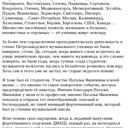
Питкяранта, Костомукша, Сегежа, Надвоицы, Сортавала,
Кондопога, Олонец, Медвежъегорск, Мелиоративный, Эссойла,
Пудож, Вешкелица, Ледмозеро, Святозеро, Пяозеро,
Салменица… Санкт-Петербург, Москва, Калининград,
Хельсинки, Стокгольм, Берлин, Барселона, США, Канада…
Множество населённых пунктов, маленьких и больших,
неизвестных и огромных — её ученики живут повсюду.
За более чем сорокалетнюю преподавательскую деятельность в
стенах Петрозаводского музыкального училища их были,
наверное, сотни. Да, сегодня, когда живого слона встретить на
улице значительно проще, чем живого музыковеда, в это сложно
поверить, но были годы, когда тучные стада студентов-
музыкантов вольготно паслись и беззаботно резвились повсюду.
Хоть сам я этого уже не застал, но старые педагоги помнят.
Я тоже был её студентом. Участие Натальи Яковлевны в моей
жизни — это именно то самое поворотное событие, которое
предопределило её навсегда. Именно благодаря Наталье
Яковлевне у меня есть профессия, именно Наталья Яковлевна
показала и открыла тот невообразимый, опасный и
беспощадный, но такой манящий фортепианный мир, который
был за стенами музыкальной школы.
Ясно помню свои ощущения, когда я, недавний выпускник
фортепианного отделения ДМХШ, первый раз, на негнущихся
ногах, пришёл к ней в училище и получил толстенные сборники