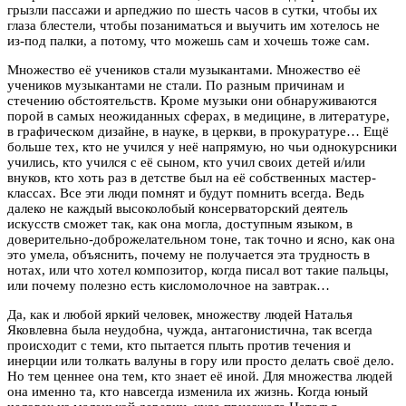
грызли пассажи и арпеджио по шесть часов в сутки, чтобы их
глаза блестели, чтобы позаниматься и выучить им хотелось не
из-под палки, а потому, что можешь сам и хочешь тоже сам.
Множество её учеников стали музыкантами. Множество её
учеников музыкантами не стали. По разным причинам и
стечению обстоятельств. Кроме музыки они обнаруживаются
порой в самых неожиданных сферах, в медицине, в литературе,
в графическом дизайне, в науке, в церкви, в прокуратуре… Ещё
больше тех, кто не учился у неё напрямую, но чьи однокурсники
учились, кто учился с её сыном, кто учил своих детей и/или
внуков, кто хоть раз в детстве был на её собственных мастер-
классах. Все эти люди помнят и будут помнить всегда. Ведь
далеко не каждый высоколобый консерваторский деятель
искусств сможет так, как она могла, доступным языком, в
доверительно-доброжелательном тоне, так точно и ясно, как она
это умела, объяснить, почему не получается эта трудность в
нотах, или что хотел композитор, когда писал вот такие пальцы,
или почему полезно есть кисломолочное на завтрак…
Да, как и любой яркий человек, множеству людей Наталья
Яковлевна была неудобна, чужда, антагонистична, так всегда
происходит с теми, кто пытается плыть против течения и
инерции или толкать валуны в гору или просто делать своё дело.
Но тем ценнее она тем, кто знает её иной. Для множества людей
она именно та, кто навсегда изменила их жизнь. Когда юный