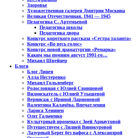
Здоровье
Художественная галерея Дмитрия Москина
Великая Отечественная. 1941 — 1945
Педагогика С. Артемьевой
Педагогика школы
Педагогика двора
Конкурс короткого рассказа «Сестра таланта»
Конкурс «Во весь голос»
Конкурс новой драматургии «Ремарка»
Каким мы помним август 1991-го…
Михаил Швейцер
Блоги
Блог Лицея
Алла Нестеренко
Михаил Гольденберг
Родословная с Юлией Свинцовой
Видоискатель с Юлией Утышевой
Вернисаж с Ириной Ларионовой
Валентина Калачёва. Впечатления
Лариса Хенинен
Олег Гальченко
Культурный променад с Зоей Арнаутовой
Путешествуем с Лидией Винокуровой
Лазурный Берег без пафоса с Александрой