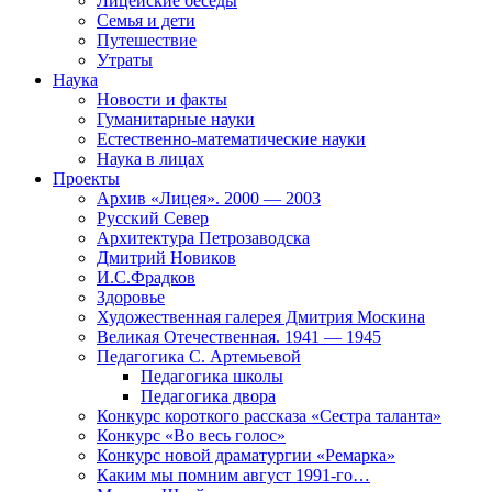
Лицейские беседы
Семья и дети
Путешествие
Утраты
Наука
Новости и факты
Гуманитарные науки
Естественно-математические науки
Наука в лицах
Проекты
Архив «Лицея». 2000 — 2003
Русский Север
Архитектура Петрозаводска
Дмитрий Новиков
И.С.Фрадков
Здоровье
Художественная галерея Дмитрия Москина
Великая Отечественная. 1941 — 1945
Педагогика С. Артемьевой
Педагогика школы
Педагогика двора
Конкурс короткого рассказа «Сестра таланта»
Конкурс «Во весь голос»
Конкурс новой драматургии «Ремарка»
Каким мы помним август 1991-го…