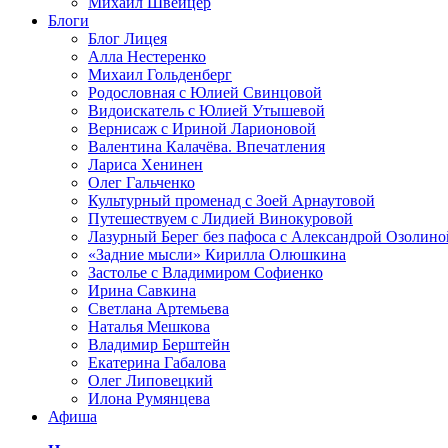
Михаил Швейцер
Блоги
Блог Лицея
Алла Нестеренко
Михаил Гольденберг
Родословная с Юлией Свинцовой
Видоискатель с Юлией Утышевой
Вернисаж с Ириной Ларионовой
Валентина Калачёва. Впечатления
Лариса Хенинен
Олег Гальченко
Культурный променад с Зоей Арнаутовой
Путешествуем с Лидией Винокуровой
Лазурный Берег без пафоса с Александрой Озолино
«Задние мысли» Кирилла Олюшкина
Застолье с Владимиром Софиенко
Ирина Савкина
Светлана Артемьева
Наталья Мешкова
Владимир Берштейн
Екатерина Габалова
Олег Липовецкий
Илона Румянцева
Афиша