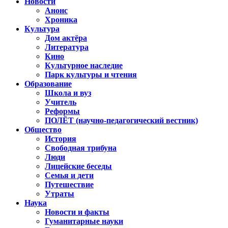
Новости
Анонс
Хроника
Культура
Дом актёра
Литература
Кино
Культурное наследие
Парк культуры и чтения
Образование
Школа и вуз
Учитель
Реформы
ПОЛЁТ (научно-педагогический вестник)
Общество
История
Свободная трибуна
Люди
Лицейские беседы
Семья и дети
Путешествие
Утраты
Наука
Новости и факты
Гуманитарные науки