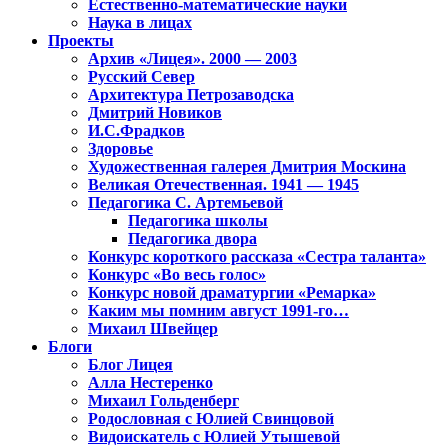
Естественно-математические науки
Наука в лицах
Проекты
Архив «Лицея». 2000 — 2003
Русский Север
Архитектура Петрозаводска
Дмитрий Новиков
И.С.Фрадков
Здоровье
Художественная галерея Дмитрия Москина
Великая Отечественная. 1941 — 1945
Педагогика С. Артемьевой
Педагогика школы
Педагогика двора
Конкурс короткого рассказа «Сестра таланта»
Конкурс «Во весь голос»
Конкурс новой драматургии «Ремарка»
Каким мы помним август 1991-го…
Михаил Швейцер
Блоги
Блог Лицея
Алла Нестеренко
Михаил Гольденберг
Родословная с Юлией Свинцовой
Видоискатель с Юлией Утышевой