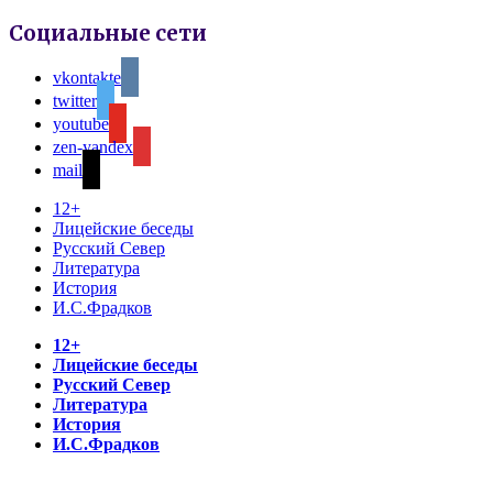
Социальные сети
vkontakte
twitter
youtube
zen-yandex
mail
12+
Лицейские беседы
Русский Север
Литература
История
И.С.Фрадков
12+
Лицейские беседы
Русский Север
Литература
История
И.С.Фрадков