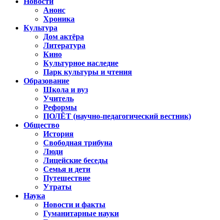
Новости
Анонс
Хроника
Культура
Дом актёра
Литература
Кино
Культурное наследие
Парк культуры и чтения
Образование
Школа и вуз
Учитель
Реформы
ПОЛЁТ (научно-педагогический вестник)
Общество
История
Свободная трибуна
Люди
Лицейские беседы
Семья и дети
Путешествие
Утраты
Наука
Новости и факты
Гуманитарные науки