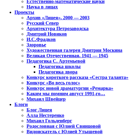
Естественно-математические науки
Наука в лицах
Проекты
Архив «Лицея». 2000 — 2003
Русский Север
Архитектура Петрозаводска
Дмитрий Новиков
И.С.Фрадков
Здоровье
Художественная галерея Дмитрия Москина
Великая Отечественная. 1941 — 1945
Педагогика С. Артемьевой
Педагогика школы
Педагогика двора
Конкурс короткого рассказа «Сестра таланта»
Конкурс «Во весь голос»
Конкурс новой драматургии «Ремарка»
Каким мы помним август 1991-го…
Михаил Швейцер
Блоги
Блог Лицея
Алла Нестеренко
Михаил Гольденберг
Родословная с Юлией Свинцовой
Видоискатель с Юлией Утышевой