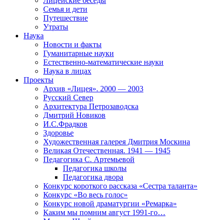
Лицейские беседы
Семья и дети
Путешествие
Утраты
Наука
Новости и факты
Гуманитарные науки
Естественно-математические науки
Наука в лицах
Проекты
Архив «Лицея». 2000 — 2003
Русский Север
Архитектура Петрозаводска
Дмитрий Новиков
И.С.Фрадков
Здоровье
Художественная галерея Дмитрия Москина
Великая Отечественная. 1941 — 1945
Педагогика С. Артемьевой
Педагогика школы
Педагогика двора
Конкурс короткого рассказа «Сестра таланта»
Конкурс «Во весь голос»
Конкурс новой драматургии «Ремарка»
Каким мы помним август 1991-го…