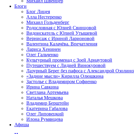
Михаил Швейцер
Блоги
Блог Лицея
Алла Нестеренко
Михаил Гольденберг
Родословная с Юлией Свинцовой
Видоискатель с Юлией Утышевой
Вернисаж с Ириной Ларионовой
Валентина Калачёва. Впечатления
Лариса Хенинен
Олег Гальченко
Культурный променад с Зоей Арнаутовой
Путешествуем с Лидией Винокуровой
Лазурный Берег без пафоса с Александрой Озолино
«Задние мысли» Кирилла Олюшкина
Застолье с Владимиром Софиенко
Ирина Савкина
Светлана Артемьева
Наталья Мешкова
Владимир Берштейн
Екатерина Габалова
Олег Липовецкий
Илона Румянцева
Афиша