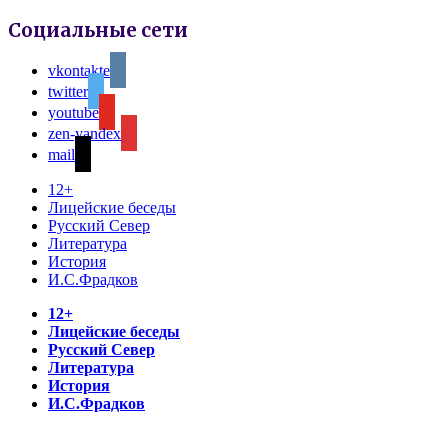
Социальные сети
vkontakte
twitter
youtube
zen-yandex
mail
12+
Лицейские беседы
Русский Север
Литература
История
И.С.Фрадков
12+
Лицейские беседы
Русский Север
Литература
История
И.С.Фрадков