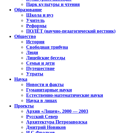
Парк культуры и чтения
Образование
Школа и вуз
Учитель
Реформы
ПОЛЁТ (научно-педагогический вестник)
Общество
История
Свободная трибуна
Люди
Лицейские беседы
Семья и дети
Путешествие
Утраты
Наука
Новости и факты
Гуманитарные науки
Естественно-математические науки
Наука в лицах
Проекты
Архив «Лицея». 2000 — 2003
Русский Север
Архитектура Петрозаводска
Дмитрий Новиков
И.С.Фрадков