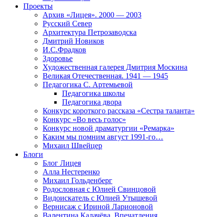
Проекты
Архив «Лицея». 2000 — 2003
Русский Север
Архитектура Петрозаводска
Дмитрий Новиков
И.С.Фрадков
Здоровье
Художественная галерея Дмитрия Москина
Великая Отечественная. 1941 — 1945
Педагогика С. Артемьевой
Педагогика школы
Педагогика двора
Конкурс короткого рассказа «Сестра таланта»
Конкурс «Во весь голос»
Конкурс новой драматургии «Ремарка»
Каким мы помним август 1991-го…
Михаил Швейцер
Блоги
Блог Лицея
Алла Нестеренко
Михаил Гольденберг
Родословная с Юлией Свинцовой
Видоискатель с Юлией Утышевой
Вернисаж с Ириной Ларионовой
Валентина Калачёва. Впечатления