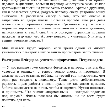
недавно в дневнике, вольный перевод: «Наступила зима. Выпал
долгожданный снег и на улице очень красиво. Артем с друзьями,
как и полагается детям, радуясь первому снегу, устроили войну
снежками. Я рассказала классу о том, что это опасно и
запрещено во дворе школы. Большая просьба еще раз дома
поговорить о причинах запрета.» Сравниваю эту запись с
жирными короткими и злыми замечаниями в моем дневнике,
написанными с такой силой, что одна-две страницы порваны
насквозь, и думаю, что Артему повезло с учителем. Учитель, а
вашим ученикам повезло?
Мне кажется, будет хорошо, если время одной из многих
учительских планерок в школе занять просмотром этого фильма.
Екатерина Леберцова, учитель информатики, Петрозаводск:
— У нас раньше тоже снимали фильмы, в которых учитель был
«светом в окошке», а теперь только злость и насмешки. В
фильме проще оставить ребёнка на третий год и исключить, чем
один раз сводить к психологу. Такие дети, действительно,
редкость и для работы с ними нужно не так много времени.
Забота заключается не в том, чтобы накормить. Нужно понимать
и принимать. Что значит «нормальный» — который подогнан
под нормы? Фильм показала бы многим, но не всем будет
понятно, для чего.