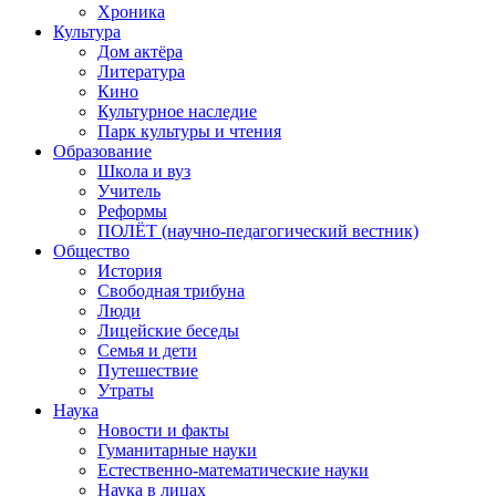
Хроника
Культура
Дом актёра
Литература
Кино
Культурное наследие
Парк культуры и чтения
Образование
Школа и вуз
Учитель
Реформы
ПОЛЁТ (научно-педагогический вестник)
Общество
История
Свободная трибуна
Люди
Лицейские беседы
Семья и дети
Путешествие
Утраты
Наука
Новости и факты
Гуманитарные науки
Естественно-математические науки
Наука в лицах