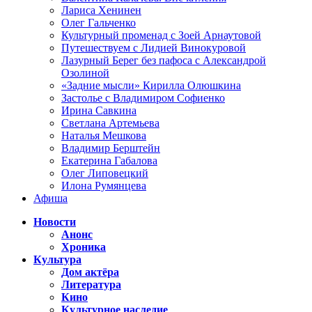
Лариса Хенинен
Олег Гальченко
Культурный променад с Зоей Арнаутовой
Путешествуем с Лидией Винокуровой
Лазурный Берег без пафоса с Александрой
Озолиной
«Задние мысли» Кирилла Олюшкина
Застолье с Владимиром Софиенко
Ирина Савкина
Светлана Артемьева
Наталья Мешкова
Владимир Берштейн
Екатерина Габалова
Олег Липовецкий
Илона Румянцева
Афиша
Новости
Анонс
Хроника
Культура
Дом актёра
Литература
Кино
Культурное наследие