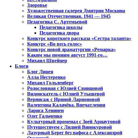
Здоровье
Художественная галерея Дмитрия Москина
Великая Отечественная. 1941 — 1945
Педагогика С. Артемьевой
Педагогика школы
Педагогика двора
Конкурс короткого рассказа «Сестра таланта»
Конкурс «Во весь голос»
Конкурс новой драматургии «Ремарка»
Каким мы помним август 1991-го…
Михаил Швейцер
Блоги
Блог Лицея
Алла Нестеренко
Михаил Гольденберг
Родословная с Юлией Свинцовой
Видоискатель с Юлией Утышевой
Вернисаж с Ириной Ларионовой
Валентина Калачёва. Впечатления
Лариса Хенинен
Олег Гальченко
Культурный променад с Зоей Арнаутовой
Путешествуем с Лидией Винокуровой
Лазурный Берег без пафоса с Александрой