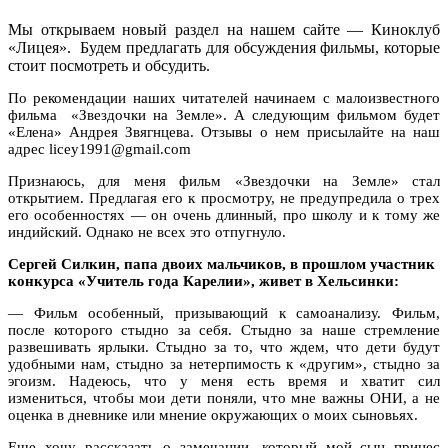
Мы открываем новый раздел на нашем сайте — Киноклуб
«Лицея». Будем предлагать для обсуждения фильмы, которые
стоит посмотреть и обсудить.
По рекомендации наших читателей начинаем с малоизвестного
фильма «Звездочки на Земле». А следующим фильмом будет
«Елена» Андрея Звягнцева. Отзывы о нем присылайте на наш
адрес licey1991@gmail.com
Признаюсь, для меня фильм «Звездочки на Земле» стал
открытием. Предлагая его к просмотру, не предупредила о трех
его особенностях — он очень длинный, про школу и к тому же
индийский. Однако не всех это отпугнуло.
Сергей Силкин, папа двоих мальчиков, в прошлом участник
конкурса «Учитель года Карелии», живет в Хельсинки:
— Фильм особенный, призывающий к самоанализу. Фильм,
после которого стыдно за себя. Стыдно за наше стремление
развешивать ярлыки. Стыдно за то, что ждем, что дети будут
удобными нам, стыдно за нетерпимость к «другим», стыдно за
эгоизм. Надеюсь, что у меня есть время и хватит сил
измениться, чтобы мои дети поняли, что мне важны ОНИ, а не
оценка в дневнике или мнение окружающих о моих сыновьях.
Еще хочу рассказать о замечании, который мой сын принес