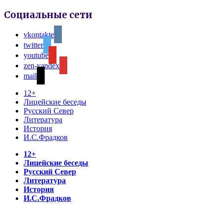
Социальные сети
vkontakte
twitter
youtube
zen-yandex
mail
12+
Лицейские беседы
Русский Север
Литература
История
И.С.Фрадков
12+
Лицейские беседы
Русский Север
Литература
История
И.С.Фрадков