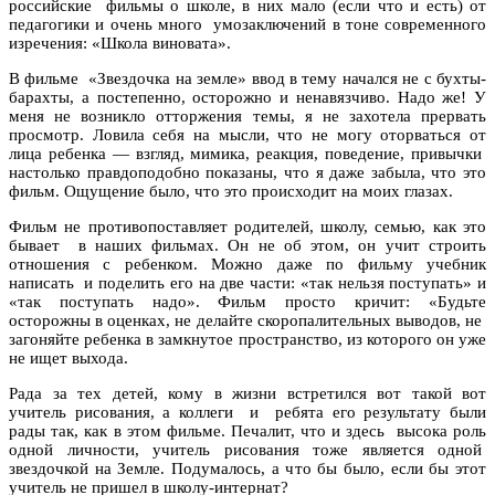
российские фильмы о школе, в них мало (если что и есть) от
педагогики и очень много умозаключений в тоне современного
изречения: «Школа виновата».
В фильме «Звездочка на земле» ввод в тему начался не с бухты-
барахты, а постепенно, осторожно и ненавязчиво. Надо же! У
меня не возникло отторжения темы, я не захотела прервать
просмотр. Ловила себя на мысли, что не могу оторваться от
лица ребенка — взгляд, мимика, реакция, поведение, привычки
настолько правдоподобно показаны, что я даже забыла, что это
фильм. Ощущение было, что это происходит на моих глазах.
Фильм не противопоставляет родителей, школу, семью, как это
бывает в наших фильмах. Он не об этом, он учит строить
отношения с ребенком. Можно даже по фильму учебник
написать и поделить его на две части: «так нельзя поступать» и
«так поступать надо». Фильм просто кричит: «Будьте
осторожны в оценках, не делайте скоропалительных выводов, не
загоняйте ребенка в замкнутое пространство, из которого он уже
не ищет выхода.
Рада за тех детей, кому в жизни встретился вот такой вот
учитель рисования, а коллеги и ребята его результату были
рады так, как в этом фильме. Печалит, что и здесь высока роль
одной личности, учитель рисования тоже является одной
звездочкой на Земле. Подумалось, а что бы было, если бы этот
учитель не пришел в школу-интернат?