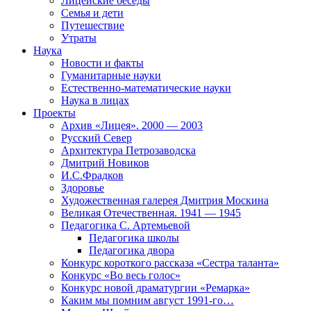
Лицейские беседы
Семья и дети
Путешествие
Утраты
Наука
Новости и факты
Гуманитарные науки
Естественно-математические науки
Наука в лицах
Проекты
Архив «Лицея». 2000 — 2003
Русский Север
Архитектура Петрозаводска
Дмитрий Новиков
И.С.Фрадков
Здоровье
Художественная галерея Дмитрия Москина
Великая Отечественная. 1941 — 1945
Педагогика С. Артемьевой
Педагогика школы
Педагогика двора
Конкурс короткого рассказа «Сестра таланта»
Конкурс «Во весь голос»
Конкурс новой драматургии «Ремарка»
Каким мы помним август 1991-го…