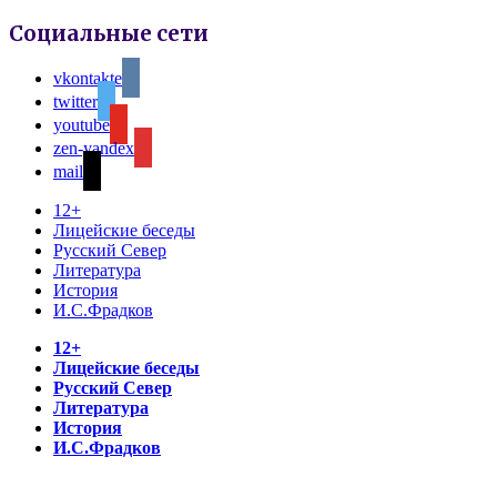
Социальные сети
vkontakte
twitter
youtube
zen-yandex
mail
12+
Лицейские беседы
Русский Север
Литература
История
И.С.Фрадков
12+
Лицейские беседы
Русский Север
Литература
История
И.С.Фрадков