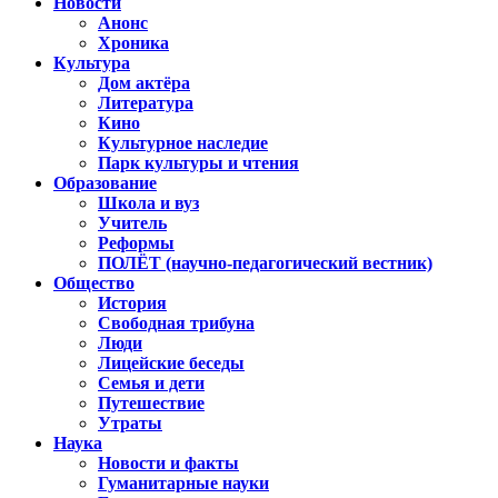
Новости
Анонс
Хроника
Культура
Дом актёра
Литература
Кино
Культурное наследие
Парк культуры и чтения
Образование
Школа и вуз
Учитель
Реформы
ПОЛЁТ (научно-педагогический вестник)
Общество
История
Свободная трибуна
Люди
Лицейские беседы
Семья и дети
Путешествие
Утраты
Наука
Новости и факты
Гуманитарные науки