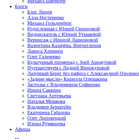
Михаил Швейцер
Блоги
Блог Лицея
Алла Нестеренко
Михаил Гольденберг
Родословная с Юлией Свинцовой
Видоискатель с Юлией Утышевой
Вернисаж с Ириной Ларионовой
Валентина Калачёва. Впечатления
Лариса Хенинен
Олег Гальченко
Культурный променад с Зоей Арнаутовой
Путешествуем с Лидией Винокуровой
Лазурный Берег без пафоса с Александрой Озолино
«Задние мысли» Кирилла Олюшкина
Застолье с Владимиром Софиенко
Ирина Савкина
Светлана Артемьева
Наталья Мешкова
Владимир Берштейн
Екатерина Габалова
Олег Липовецкий
Илона Румянцева
Афиша