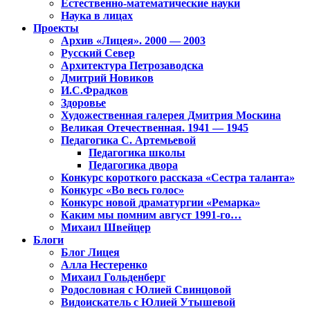
Естественно-математические науки
Наука в лицах
Проекты
Архив «Лицея». 2000 — 2003
Русский Север
Архитектура Петрозаводска
Дмитрий Новиков
И.С.Фрадков
Здоровье
Художественная галерея Дмитрия Москина
Великая Отечественная. 1941 — 1945
Педагогика С. Артемьевой
Педагогика школы
Педагогика двора
Конкурс короткого рассказа «Сестра таланта»
Конкурс «Во весь голос»
Конкурс новой драматургии «Ремарка»
Каким мы помним август 1991-го…
Михаил Швейцер
Блоги
Блог Лицея
Алла Нестеренко
Михаил Гольденберг
Родословная с Юлией Свинцовой
Видоискатель с Юлией Утышевой