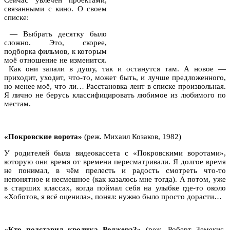
связанными с кино. О своем
списке:
— Выбрать десятку было
сложно. Это, скорее,
подборка фильмов, к которым
моё отношение не изменится.
Как они запали в душу, так и останутся там. А новое —
приходит, уходит, что-то, может быть, и лучше предложенного,
но менее моё, что ли… Расстановка лент в списке произвольная.
Я лично не берусь классифицировать любимое из любимого по
местам.
«Покровские ворота»
(реж. Михаил Козаков, 1982)
У родителей была видеокассета с «Покровскими воротами»,
которую они время от времени пересматривали. Я долгое время
не понимал, в чём прелесть и радость смотреть что-то
непонятное и несмешное (как казалось мне тогда). А потом, уже
в старших классах, когда поймал себя на улыбке где-то около
«Хоботов, я всё оценила», понял: нужно было просто дорасти…
«Кто подставил кролика Роджера?»
(реж. Роберт Земекис,