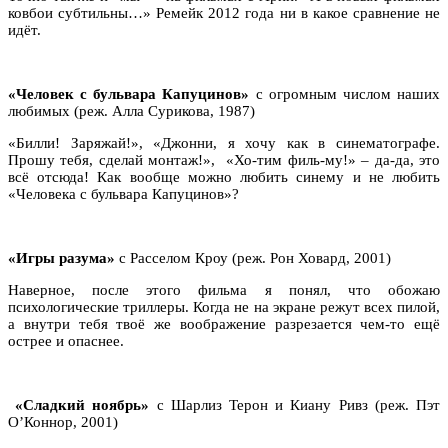
ковбои субтильны…» Ремейк 2012 года ни в какое сравнение не
идёт.
«Человек с бульвара Капуцинов»
с огромным числом наших
любимых (реж. Алла Сурикова, 1987)
«Билли! Заряжай!», «Джонни, я хочу как в синематографе.
Прошу тебя, сделай монтаж!», «Хо-тим филь-му!» – да-да, это
всё отсюда! Как вообще можно любить синему и не любить
«Человека с бульвара Капуцинов»?
«Игры разума»
с Расселом Кроу (реж. Рон Ховард, 2001)
Наверное, после этого фильма я понял, что обожаю
психологические триллеры. Когда не на экране режут всех пилой,
а внутри тебя твоё же воображение разрезается чем-то ещё
острее и опаснее.
«Сладкий ноябрь»
с Шарлиз Терон и Киану Ривз (реж. Пэт
О’Коннор, 2001)