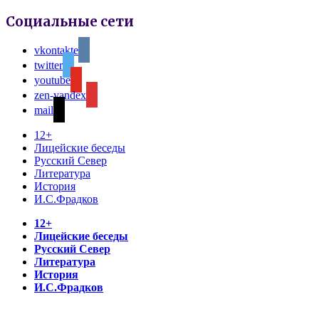
Социальные сети
vkontakte
twitter
youtube
zen-yandex
mail
12+
Лицейские беседы
Русский Север
Литература
История
И.С.Фрадков
12+
Лицейские беседы
Русский Север
Литература
История
И.С.Фрадков