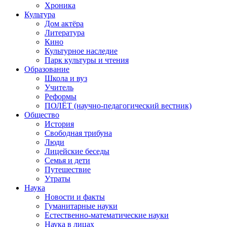
Хроника
Культура
Дом актёра
Литература
Кино
Культурное наследие
Парк культуры и чтения
Образование
Школа и вуз
Учитель
Реформы
ПОЛЁТ (научно-педагогический вестник)
Общество
История
Свободная трибуна
Люди
Лицейские беседы
Семья и дети
Путешествие
Утраты
Наука
Новости и факты
Гуманитарные науки
Естественно-математические науки
Наука в лицах