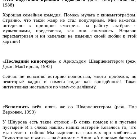
1988)
Хорошая семейная комедия. Помесь мульта с кинематографом.
Странно, что такой жанр не стал популярным. Мне кажется,
интересно в принципе смотреть на работу актёров с
мультяшками, представляя, как они снимались. Недавно
пересматривал и ни капельки не изменил своей любви к этой
картине!
«Последний киногерой»
с Арнольдом Шварценеггером (реж.
Джон МакТирнан, 1993)
Сейчас не вспомню историю полностью, много пробелов, но
некоторые кадры в памяти сидят как врождённые! Такая
интуитивная ностальгия по чему-то далёкому.
«Вспомнить всё»
опять же со Шварценеггером (реж. Пол
Верховен, 1990)
У Шнурова есть такие строки: «В огнях помоек и в пустыне
пустырей/ И в слёзах наших, наших матерей/ Ковалось то, что
мы несли с собою/ Мы выросли на фильмах про ковбоев…»
Точно так же и «мы» – на фильмах с Арни. «А в новых фильмах