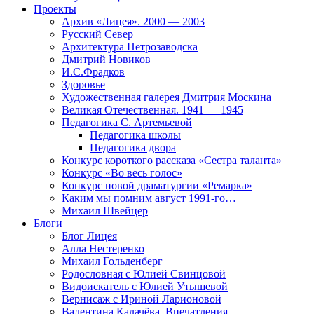
Проекты
Архив «Лицея». 2000 — 2003
Русский Север
Архитектура Петрозаводска
Дмитрий Новиков
И.С.Фрадков
Здоровье
Художественная галерея Дмитрия Москина
Великая Отечественная. 1941 — 1945
Педагогика С. Артемьевой
Педагогика школы
Педагогика двора
Конкурс короткого рассказа «Сестра таланта»
Конкурс «Во весь голос»
Конкурс новой драматургии «Ремарка»
Каким мы помним август 1991-го…
Михаил Швейцер
Блоги
Блог Лицея
Алла Нестеренко
Михаил Гольденберг
Родословная с Юлией Свинцовой
Видоискатель с Юлией Утышевой
Вернисаж с Ириной Ларионовой
Валентина Калачёва. Впечатления