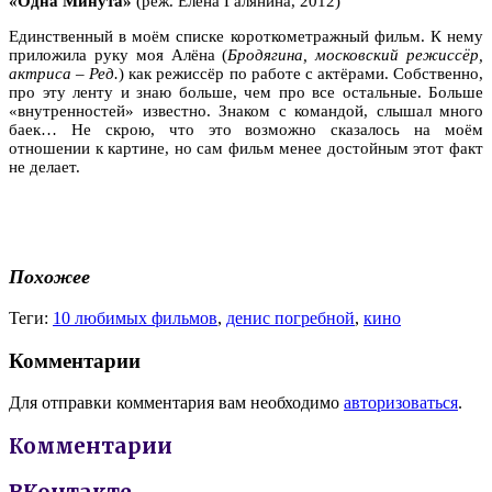
«Одна Минута»
(реж. Елена Галянина, 2012)
Единственный в моём списке короткометражный фильм. К нему
приложила руку моя Алёна (
Бродягина, московский режиссёр,
актриса – Ред.
) как режиссёр по работе с актёрами. Собственно,
про эту ленту и знаю больше, чем про все остальные. Больше
«внутренностей» известно. Знаком с командой, слышал много
баек… Не скрою, что это возможно сказалось на моём
отношении к картине, но сам фильм менее достойным этот факт
не делает.
Похожее
Теги:
10 любимых фильмов
,
денис погребной
,
кино
Комментарии
Для отправки комментария вам необходимо
авторизоваться
.
Комментарии