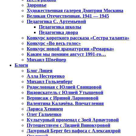
Здоровье
Художественная галерея Дмитрия Москина
Великая Отечественная. 1941 — 1945
Педагогика С. Артемьевой
Педагогика школы
Педагогика двора
Конкурс короткого рассказа «Сестра таланта»
Конкурс «Во весь голос»
Конкурс новой драматургии «Ремарка»
Каким мы помним август 1991-го…
Михаил Швейцер
Блоги
Блог Лицея
Алла Нестеренко
Михаил Гольденберг
Родословная с Юлией Свинцовой
Видоискатель с Юлией Утышевой
Вернисаж с Ириной Ларионовой
Валентина Калачёва. Впечатления
Лариса Хенинен
Олег Гальченко
Культурный променад с Зоей Арнаутовой
Путешествуем с Лидией Винокуровой
Лазурный Берег без пафоса с Александрой