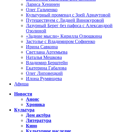
Лариса Хенинен
Олег Гальченко
Культурный променад с Зоей Арнаутовой
Путешествуем с Лидией Винокуровой
Лазурный Берег без пафоса с Александрой
Озолиной
«Задние мысли» Кирилла Олюшкина
Застолье с Владимиром Софиенко
Ирина Савкина
Светлана Артемьева
Наталья Мешкова
Владимир Берштейн
Екатерина Габалова
Олег Липовецкий
Илона Румянцева
Афиша
Новости
Анонс
Хроника
Культура
Дом актёра
Литература
Кино
Культурное наследие