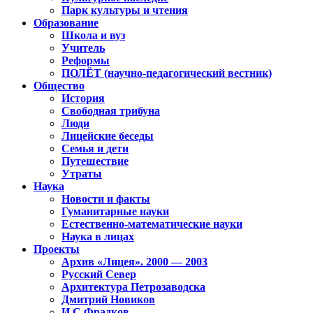
Парк культуры и чтения
Образование
Школа и вуз
Учитель
Реформы
ПОЛЁТ (научно-педагогический вестник)
Общество
История
Свободная трибуна
Люди
Лицейские беседы
Семья и дети
Путешествие
Утраты
Наука
Новости и факты
Гуманитарные науки
Естественно-математические науки
Наука в лицах
Проекты
Архив «Лицея». 2000 — 2003
Русский Север
Архитектура Петрозаводска
Дмитрий Новиков
И.С.Фрадков