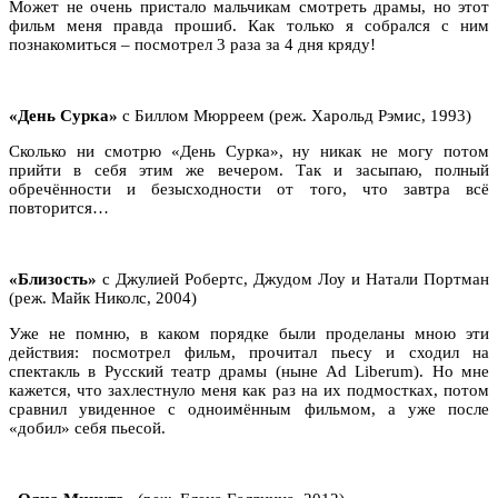
Может не очень пристало мальчикам смотреть драмы, но этот
фильм меня правда прошиб. Как только я собрался с ним
познакомиться – посмотрел 3 раза за 4 дня кряду!
«День Сурка»
с Биллом Мюрреем (реж. Харольд Рэмис, 1993)
Сколько ни смотрю «День Сурка», ну никак не могу потом
прийти в себя этим же вечером. Так и засыпаю, полный
обречённости и безысходности от того, что завтра всё
повторится…
«Близость»
с Джулией Робертс, Джудом Лоу и Натали Портман
(реж. Майк Николс, 2004)
Уже не помню, в каком порядке были проделаны мною эти
действия: посмотрел фильм, прочитал пьесу и сходил на
спектакль в Русский театр драмы (ныне Ad Liberum). Но мне
кажется, что захлестнуло меня как раз на их подмостках, потом
сравнил увиденное с одноимённым фильмом, а уже после
«добил» себя пьесой.